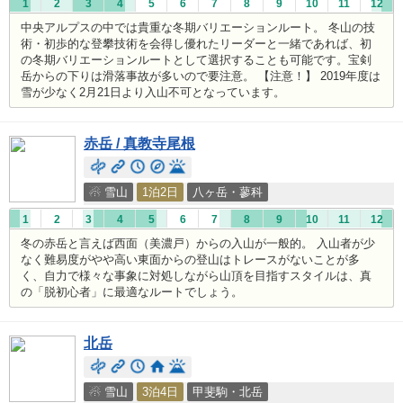
1
2
3
4
5
6
7
8
9
10
11
12
中央アルプスの中では貴重な冬期バリエーションルート。 冬山の技
術・初歩的な登攀技術を会得し優れたリーダーと一緒であれば、初
の冬期バリエーションルートとして選択することも可能です。宝剣
岳からの下りは滑落事故が多いので要注意。 【注意！】 2019年度は
雪が少なく2月21日より入山不可となっています。
赤岳 / 真教寺尾根
☃ 雪山
1泊2日
八ヶ岳・蓼科
1
2
3
4
5
6
7
8
9
10
11
12
冬の赤岳と言えば西面（美濃戸）からの入山が一般的。 入山者が少
なく難易度がやや高い東面からの登山はトレースがないことが多
く、自力で様々な事象に対処しながら山頂を目指すスタイルは、真
の「脱初心者」に最適なルートでしょう。
北岳
☃ 雪山
3泊4日
甲斐駒・北岳