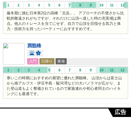
1
2
3
4
5
6
7
8
9
10
11
12
厳冬期に挑む日本第2位の高峰「北岳」。 アプローチの不便さから比
較的敬遠されがちですが、それだけに山頂へ達した時の充実感は満
点。他人のトレースを当てにせず、自力で山頂を目指せる気力と体
力・技術力を持ったパーティーにおすすすめです。
満観峰
入門
日帰り
東海
1
2
3
4
5
6
7
8
9
10
11
12
寒いこの時期におすすめの展望に優れた満観峰。 山頂からは富士山
から南アルプス・伊豆半島・駿河湾などの大パノラマが広がり、ま
た登山道もよく整備されているので家族連れや初心者同士のハイキ
ングにも最適です。
広告