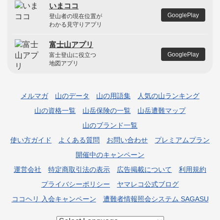
いまココ
GooglePlay
登山者の現在位置が
わかる見守りアプリ
富士山アプリ
GooglePlay
富士登山に役立つ
地図アプリ
メルマガ
山のデータ
山の用語集
人気の山ランキング
山の資格一覧
山岳保険の一覧
山岳遭難マップ
山のブランド一覧
使い方ガイド
よくある質問
お問い合わせ
プレミアムプラン
開催中のキャンペーン
運営会社
特定商取引法の表示
広告掲載について
利用規約
プライバシーポリシー
ヤマレコ公式ブログ
ココヘリ 入会キャンペーン
遭難者情報照会システム SAGASU