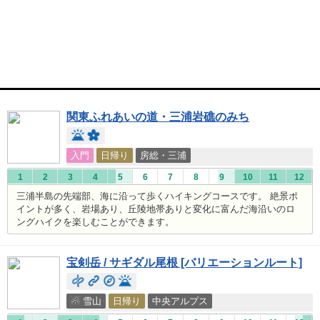
関東ふれあいの道・三浦岩礁のみち
入門
日帰り
房総・三浦
1
2
3
4
5
6
7
8
9
10
11
12
三浦半島の先端部、海に沿って歩くハイキングコースです。 絶景ポ
イントが多く、岩場あり、丘陵地帯ありと変化に富んだ海沿いのロ
ングハイクを楽しむことができます。
宝剣岳 / サギダル尾根 [バリエーションルート]
☃ 雪山
日帰り
中央アルプス