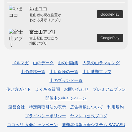
いまココ
GooglePlay
登山者の現在位置が
わかる見守りアプリ
富士山アプリ
GooglePlay
富士登山に役立つ
地図アプリ
メルマガ
山のデータ
山の用語集
人気の山ランキング
山の資格一覧
山岳保険の一覧
山岳遭難マップ
山のブランド一覧
使い方ガイド
よくある質問
お問い合わせ
プレミアムプラン
開催中のキャンペーン
運営会社
特定商取引法の表示
広告掲載について
利用規約
プライバシーポリシー
ヤマレコ公式ブログ
ココヘリ 入会キャンペーン
遭難者情報照会システム SAGASU