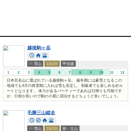
越後駒ヶ岳
☃ 雪山
1泊2日
甲信越
1
2
3
4
5
6
7
8
9
10
11
12
日本百名山に選ばれている越後駒ヶ岳。 厳冬期には豪雪となるこの
地域でも4月の残雪期に入れば雪も安定し、初級者でも楽しめる好ル
ートとなります。 体力があるパーティーであれば日帰りも可能です
が、行程が長いので駒の小屋に宿泊するとちょうど良いでしょう。
毛勝三山縦走
☃ 雪山
2泊3日
剱・立山