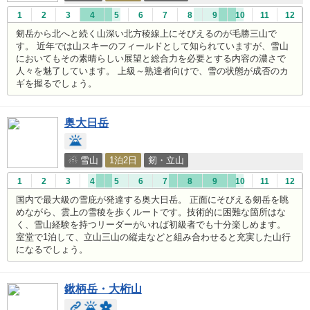
1
2
3
4
5
6
7
8
9
10
11
12
剱岳から北へと続く山深い北方稜線上にそびえるのが毛勝三山で
す。 近年では山スキーのフィールドとして知られていますが、雪山
においてもその素晴らしい展望と総合力を必要とする内容の濃さで
人々を魅了しています。 上級～熟達者向けで、雪の状態が成否のカ
ギを握るでしょう。
奥大日岳
☃ 雪山
1泊2日
剱・立山
1
2
3
4
5
6
7
8
9
10
11
12
国内で最大級の雪庇が発達する奥大日岳。 正面にそびえる剱岳を眺
めながら、雲上の雪稜を歩くルートです。技術的に困難な箇所はな
く、雪山経験を持つリーダーがいれば初級者でも十分楽しめます。
室堂で1泊して、立山三山の縦走などと組み合わせると充実した山行
になるでしょう。
鍬柄岳・大桁山