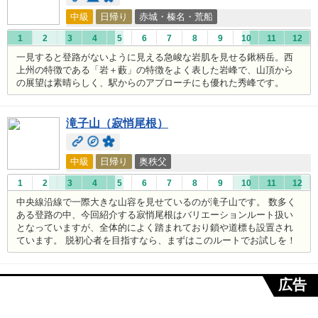
中級
日帰り
赤城・榛名・荒船
1
2
3
4
5
6
7
8
9
10
11
12
一見すると登路がないように見える急峻な岩肌を見せる鍬柄岳。西
上州の特徴である「岩＋藪」の特徴をよく表した岩峰で、山頂から
の展望は素晴らしく、駅からのアプローチにも優れた秀峰です。
滝子山（寂悄尾根）
中級
日帰り
奥秩父
1
2
3
4
5
6
7
8
9
10
11
12
中央線沿線で一際大きな山容を見せているのが滝子山です。 数多く
ある登路の中、今回紹介する寂悄尾根はバリエーションルート扱い
となっていますが、全体的によく踏まれており鎖や道標も設置され
ています。 脱初心者を目指すなら、まずはこのルートでお試しを！
広告