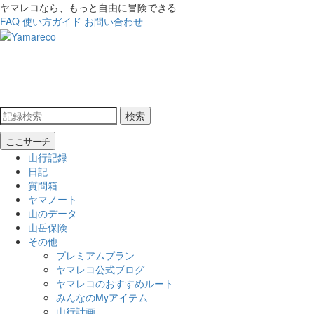
ヤマレコなら、もっと自由に冒険できる
FAQ
使い方ガイド
お問い合わせ
検索
ここサーチ
山行記録
日記
質問箱
ヤマノート
山のデータ
山岳保険
その他
プレミアムプラン
ヤマレコ公式ブログ
ヤマレコのおすすめルート
みんなのMyアイテム
山行計画