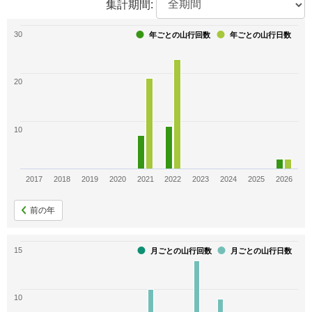
集計期間:
11
10
10
関東周辺週末160
日本百名山
長野県の名峰百選
30
年ごとの山行回数
年ごとの山行日数
9
9
9
20
日本百高山
山登り365日
関東の名山ベスト100
9
9
8
10
富士の見える山223
日本2000m峰
静岡の百山
8
8
7
2017
2018
2019
2020
2021
2022
2023
2024
2025
2026
多摩百山
日本いで湯百名山
多摩100山
前の年
7
7
7
15
月ごとの山行回数
月ごとの山行日数
日本百霊山
東京百名山
白籏史朗の百一名山
7
7
7
10
北陸新幹線百名山
展望の山旅
関東日帰り山130