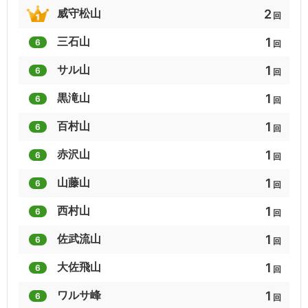
2
威守松山
回
2
2
2
1
三石山
6
回
多摩武蔵秩父50
名湯・秘湯の山旅
飛騨百山
1
サル山
6
回
2
2
2
1
黒滝山
6
回
自然素晴しい50選
日帰りハイク関東
駅から登山首都圏
1
百村山
6
回
2
2
2
1
赤沢山
6
回
名景撮り方50名山
越後三山
50歳爽快日本楽名山
1
山藤山
6
回
2
2
2
1
西村山
6
回
ほくとの山々
群馬300山
足柄三山
1
佐武流山
6
回
1
1
1
1
大佐飛山
6
回
ぐんま百名山
都道府県別最高峰
甲府名山
1
ワルサ峰
6
回