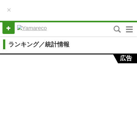
×
M
e
n
ランキング／統計情報
u
広告