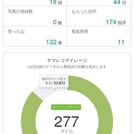
18
44
回
日
写真の登録数
もらった拍手
0
174
枚
拍手
登った山
都道府県
132
11
座
ヤマレコマイレージ
山行記録のデータから累積歩行距離を表示します
次のステージまで
●
キロ:
53.872
グリーンステージ
277
マイル