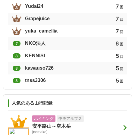
7
Yudai24
回
7
Grapejuice
回
7
yuka_camellia
回
6
NKO法人
7
回
5
KENNISI
8
回
5
kawauso726
8
回
5
tnss3306
8
回
人気のある山行記録
ハイキング
中央アルプス
安平路山～空木岳
[nomake]