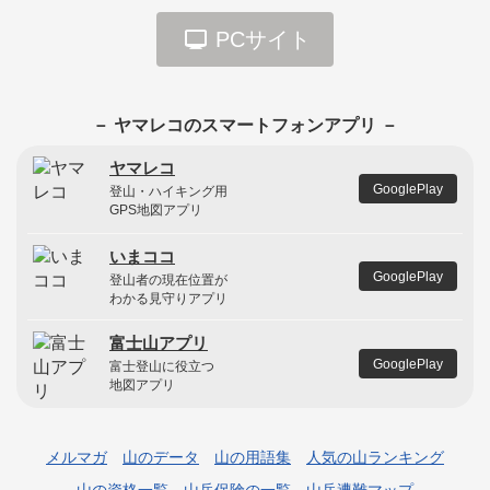
PCサイト
－ ヤマレコのスマートフォンアプリ －
ヤマレコ
GooglePlay
登山・ハイキング用
GPS地図アプリ
いまココ
GooglePlay
登山者の現在位置が
わかる見守りアプリ
富士山アプリ
GooglePlay
富士登山に役立つ
地図アプリ
メルマガ
山のデータ
山の用語集
人気の山ランキング
山の資格一覧
山岳保険の一覧
山岳遭難マップ