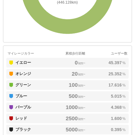
(446.128km)
マイレージカラー
累積歩行距離
ユーザー数
0
イエロー
45.397
%
km~
20
オレンジ
25.352
%
km~
100
グリーン
17.616
%
km~
500
ブルー
5.015
%
km~
1000
パープル
4.368
%
km~
2500
レッド
1.600
%
km~
5000
ブラック
0.395
%
km~