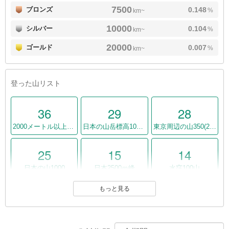
7500
ブロンズ
0.148
%
km~
10000
シルバー
0.104
%
km~
20000
ゴールド
0.007
%
km~
登った山リスト
36
29
28
2000メートル以上の642山
日本の山岳標高1003山
東京周辺の山350(2010年）
25
15
14
日本の山1000
日本2500ｍ峰
水窪100山
もっと見る
12
11
11
東京周辺の山350
信州百名山
甲信越百名山