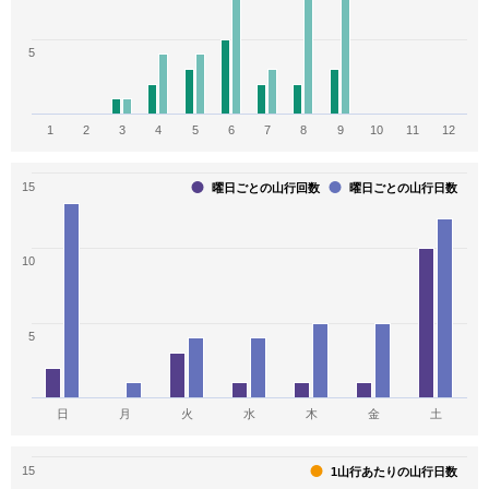
7
7
6
5
関東周辺120
東海周辺の山110
日本二百名山
1
2
3
4
5
6
7
8
9
10
11
12
6
6
6
魅力別で選ぶ日本新百名山
奥多摩・多摩の百山
信州山カード
15
曜日ごとの山行回数
曜日ごとの山行日数
6
6
6
10
関東の山歩き100選
歩いてみたい日本の名山
富士山の見える山60選
6
5
5
5
越後百山
日本三百名山
花の百名山
5
5
5
日
月
火
水
木
金
土
一等三角点百名山
富山の百山
中央線から見える山
15
1山行あたりの山行日数