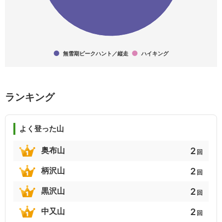
3
3
3
静かなる尾根歩き
北陸の百山
山梨のハイクコース
2
2
2
無雪期ピークハント／縦走
ハイキング
栃木百名山
ぎふ百山
新日本百名山
2
2
2
ランキング
日本百低山
栃木県の山(分県登山ガイド)
富山県の山(分県登山ガイド)
2
2
2
よく登った山
岐阜県の山(分県登山ガイド)
続 静かなる山
日本百霊峰
2
奥布山
回
2
2
2
2
柄沢山
回
富士山の見える山
岐阜百秀山
信州山歩き（北信・東信編）
2
黒沢山
回
2
2
2
2
中又山
回
気軽に登れる全国名山27選
温泉名山１日トレッキング
日本100低名山