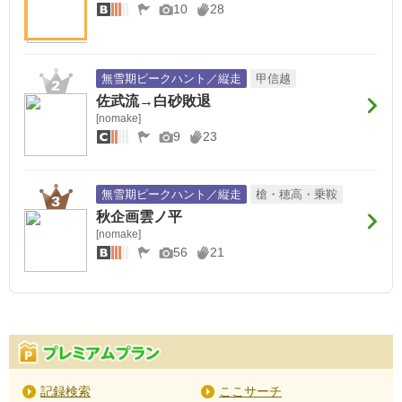
10
28
無雪期ピークハント／縦走
甲信越
佐武流→白砂敗退
[nomake]
9
23
無雪期ピークハント／縦走
槍・穂高・乗鞍
秋企画雲ノ平
[nomake]
56
21
記録検索
ここサーチ