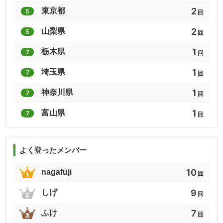
2
東京都
5
回
1
1
1
2
山梨県
5
低山トラベル30座
富士を見る山歩き
続富士を見る山歩き
回
1
栃木県
7
回
1
1
1
1
埼玉県
7
群馬の山歩き130選
信州山歩き地図里山編（北信東信）
酒温泉Ｂ級山歩き
回
1
神奈川県
7
回
1
1
1
1
富山県
60歳からの山温泉
7
駅から山登り関東
山頂駅から東日本
回
1
よく登ったメンバー
続山梨のハイクコース
10
nagafuji
回
9
しげ
回
7
ふけ
回