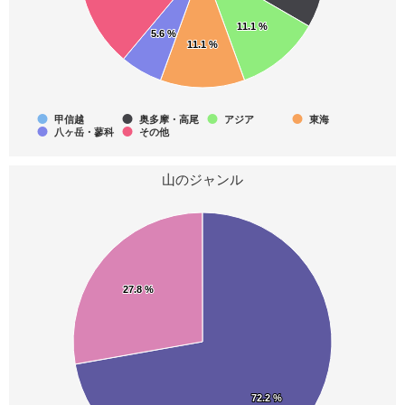
11.1 %
11.1 %
5.6 %
5.6 %
3
3
3
11.1 %
11.1 %
山梨百名山
ヤマレコ30選
東京都の山(分県登山ガイド)
3
3
3
甲信越
奥多摩・高尾
アジア
東海
八ヶ岳・蓼科
その他
神奈川県の山(分県登山ガイド)
山梨県の山(分県登山ガイド)
新潟県の山(分県登山ガイド)
山のジャンル
3
3
3
甲州百山
ふるさと百名山
山登りを趣味にする
3
3
3
神奈川日帰りの山
栃木の山150
関東周辺やまなみ歩き
27.8 %
27.8 %
3
3
3
丹沢箱根日帰り山
群馬県境稜線トレイル
富士山が見える低山
72.2 %
72.2 %