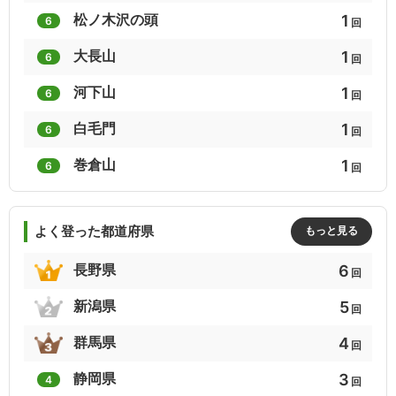
1
1
1
1
松ノ木沢の頭
6
回
東海の百山
埼玉県の山(分県登山ガイド)
群馬県の山(分県登山ガイド)
1
大長山
6
回
1
1
1
1
河下山
6
回
続ぎふ百山
甲斐百山
静かなる山
1
白毛門
6
回
1
1
1
1
巻倉山
6
東海周辺週末の山登りベスト120
日本名山図会
回
信州山歩き（中信・南信編）
1
1
1
よく登った都道府県
もっと見る
やまなしハイキングコース百選
日本百低山(2017)
わが愛する山々
6
長野県
回
1
1
1
5
新潟県
回
埼玉県の山50
花の50名山
ふるさと富士百
4
群馬県
回
1
1
1
3
静岡県
4
回
日本百富士
吉田類低山30
はじめての絶景山ハイク（関東周辺）