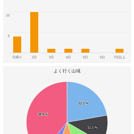
5
5
5
関東百山
長野県の山(分県登山ガイド)
静岡県の山(分県登山ガイド)
10
5
5
5
信州ふるさと120山
温泉百名山
特選日本名山50
5
5
5
4
日帰り
2日
3日
4日
5日
6日
7日以上
西丸震哉日本百山
続・展望の山旅
関東百名山
よく行く山域
4
4
4
新潟100名山
関東百名山(2019年)
大多摩30座
4
4
4
22.2 %
22.2 %
山渓花の百名山地図帳
東京発日帰り山50
富士見ながら36山
38.9 %
38.9 %
4
4
3
11.1 %
11.1 %
高尾多摩武蔵秩父
東京から行くラクちん絶景山歩き
新・花の百名山