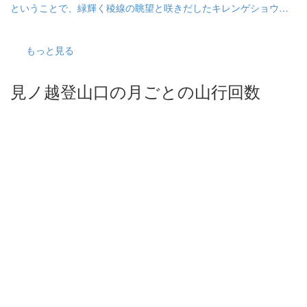
ということで、緑輝く稜線の眺望と咲きだしたキレンゲショウマ
をお楽しみにも、朝からまさかのガスガス。期待した眺望は楽し
めず、少し残念でしたが、自生するキレンゲショウマは見られた
ので、痛み分けということで。今度来るときは三嶺へのトレラン
もっと見る
か。
見ノ越登山口の月ごとの山行回数