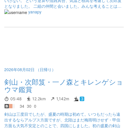
いけない。 という逆算や混雑具合、気温と標高を考慮して次郎岌
となりました。 二組の仲間と会いました。みんな考えることは似
ている。
yanapy
2026年08月02日 （日帰り）
剣山・次郎笈・一ノ森とキレンゲショ
ウマ鑑賞
05:48
12.2km
1,142m
3
34
30
0
剣山は三度目でしたが、盛夏の時期は初めて。いつもだったら遠
出するならアルプス方面ですが、北陸はまだ梅雨明けせず・甲信
方面も大気不安定とのことで、四国にしました。初の盛夏の剣山