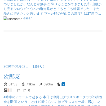
つりましたが、なんとか無事に 降りることができました💦 山頂か
ら見るジロウギュウへの縦走路がとてもとても綺麗でした また
歩きに行きたいと思います 下った時の登山口の温度計は27度でし
た 山は涼しい🍃 帰りに剣山木綿麻温泉（つるぎさんゆうまおんせ
essan
ん）に行きました 大人400円 熱めのお湯で、さっぱり お勧め
です😆 はちみつゆずジェラートが美味しかったです
2026年08月02日 （日帰り）
次郎岌
01:53
7.1km
693m
2
17
17
0
4時半のアラームで起きる 本日は中尾山グラススキークラブの月例
会を開催 ということは10時くらいにはグラススキー場に居ないと