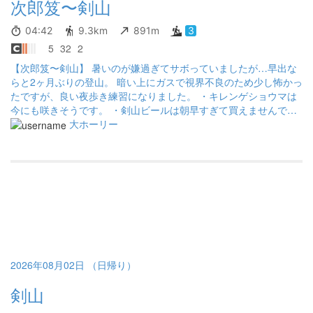
次郎笈〜剣山
04:42
9.3km
891m
3
5
32
2
【次郎笈〜剣山】 暑いのが嫌過ぎてサボっていましたが…早出な
らと2ヶ月ぶりの登山。 暗い上にガスで視界不良のため少し怖かっ
たですが、良い夜歩き練習になりました。 ・キレンゲショウマは
今にも咲きそうです。 ・剣山ビールは朝早すぎて買えませんでし
た。
大ホーリー
2026年08月02日 （日帰り）
剣山