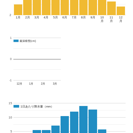
2
1月
2月
3月
4月
5月
6月
7月
8月
9月
10
11
12
月
月
月
1
最深積雪(cm)
最深積雪(cm)
0
-1
12月
1月
2月
3月
15
1日あたり降水量（mm）
1日あたり降水量（mm）
10
5