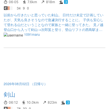
06:05
7.6km
818m
3
34
9
0
以前から行きたいと思っていた剣山。 日付だけ未定で計画してい
たが、天気も良さそうなので急遽決行することに。 子供も安心し
て登れる山だということなので家族と一緒に登ってきた。 見ノ越
登山口から入って剣山→次郎笈と登り、登山リフトの西島駅まで
下ってきて、最後はリフトで登山口まで戻る。 剣山到着時はガス
1091maru
が多かったけど、次郎笈に向かっている途中から晴れてきて景色
が見渡せるように。次郎笈から見た剣山がすごく良かった。 子供
達も楽しかったと喜んでくれて良かった。
2026年08月02日 （日帰り）
剣山
06:12
10.0km
823m
3
78
32
0