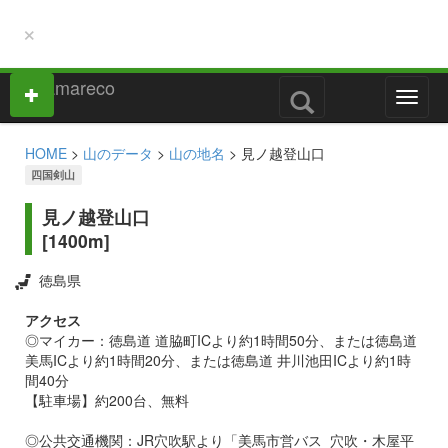
×
M
e
n
HOME
>
山のデータ
>
山の地名
> 見ノ越登山口
u
四国剣山
見ノ越登山口
[1400m]
徳島県
アクセス
◎マイカー：徳島道 道脇町ICより約1時間50分、または徳島道
美馬ICより約1時間20分、または徳島道 井川池田ICより約1時
間40分
【駐車場】約200台、無料
◎公共交通機関：JR穴吹駅より「美馬市営バス_穴吹・木屋平