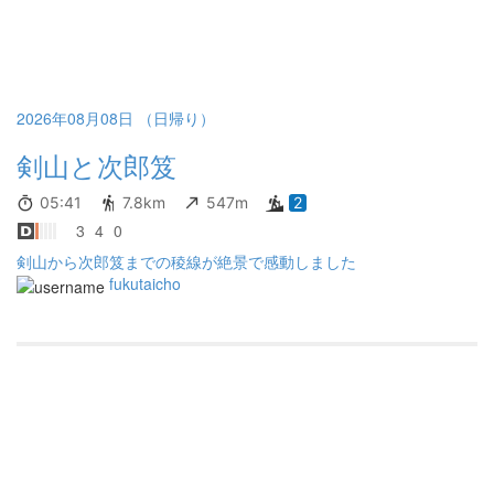
2026年08月08日 （日帰り）
剣山と次郎笈
05:41
7.8km
547m
2
3
4
0
剣山から次郎笈までの稜線が絶景で感動しました
fukutaicho