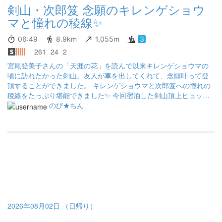
剣山・次郎笈 念願のキレンゲショウ
浴びる感覚久しぶり過ぎ！気持ち良過ぎ‼︎でした。 帰宅途中、国道
2号線の事故渋滞で余分に時間かかっちゃったけど寄り道せず下山
マと憧れの稜線✨
してたので←あ、寄り道してたら渋滞に遭わなかったんじゃない
か⁈と考えては…欲をかいてはいけません。 贅沢なちょこっと散
06:49
8.9km
1,055m
3
歩、感謝の気持ちを忘れず次の山散歩に繋がればいいなあ～～
261
24
2
宮尾登美子さんの「天涯の花」を読んで以来キレンゲショウマの
頃に訪れたかった剣山。友人が車を出してくれて、念願叶って登
頂することができました。 キレンゲショウマと次郎笈への憧れの
稜線をたっぷり堪能できました✨ 今回宿泊した剣山頂上ヒュッテ
さん、お料理が美味しく、スタッフさんも親切で、個室だったの
のび★ちん
でゆっくりできてとてもよかったです😆何度でも訪れたくなる山
小屋でした。 長距離運転してくれた友人に大感謝🙏 この夏また忘
れられない山行がひとつ増えました。
2026年08月02日 （日帰り）