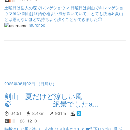
土曜日は岳人の森でレンゲショウマ 日曜日は剣山でキレンゲショ
ウマ🌸😊 剣山は終始心地よい風が吹いていて、とても快適♪ 夏山
とは思えないほど気持ちよく歩くことができました🙂
muronoo
2026年08月02日 （日帰り）
剣山 夏だけど涼しい風
🍃 絶景でしたa...
04:51
8.4km
931m
3
26
12
0
時折涼しい風があり、心地よい山歩きでした🐦? 下りで少し足が