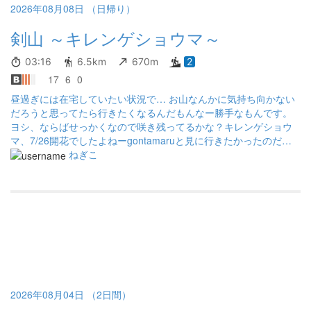
2026年08月08日 （日帰り）
剣山 ～キレンゲショウマ～
03:16
6.5km
670m
2
17
6
0
昼過ぎには在宅していたい状況で… お山なんかに気持ち向かない
だろうと思ってたら行きたくなるんだもんなー勝手なもんです。
ヨシ、ならばせっかくなので咲き残ってるかな？キレンゲショウ
マ、7/26開花でしたよねーgontamaruと見に行きたかったのだけ
ど、残念。強行軍な計画、仮眠1時間ちょいで出発。往復だけで7
ねぎこ
時間超かけるんだから活動時間は10時間以上確保したい山域、な
ーのーに。 男前ジロウに逢ったら行っちゃうだろう不安ありまし
たが…設定したミッション、 ①20℃前後の快適な山歩き ②キレ
ンゲショウマ、姫との再会 ③午後の来客対応に支障来さない 達成
の贅沢過ぎるログとなりました。 想定通りのてっぺん真っ白、昼
には青空広がるんだろーな。私は三嶺から歩いて来るのが好きな
んだよー見ノ越からなんて歩き足らないんだよー でも今回はコレ
で良いんだ、諦めるんじゃなくて満足するんだと言い聞かせつ
つ… てっぺんで「迷ってますか？」とソロの男性←初訪問とのこ
と、から声かけられて昼に用事があるのでジロさん訪問は予定し
2026年08月04日 （2日間）
てないこと、他の質問にもお答えして下山しました。快風霧雨を