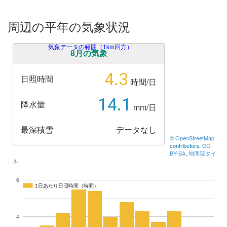
周辺の平年の気象状況
気象データの範囲（1km四方）
8月の気象
4.3
日照時間
時間/日
14.1
降水量
mm/日
最深積雪
データなし
©
OpenStreetMap
contributors,
CC-
BY-SA
,
地理院タイ
ル
6
1日あたり日照時間（時間）
1日あたり日照時間（時間）
4