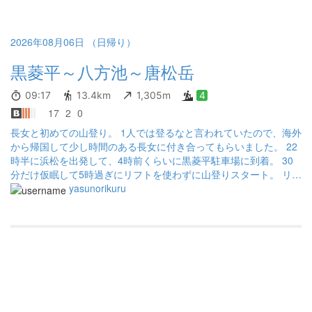
ト。しばらくは樹林帯の中ではあるものの所々で展望も開けるの
で退屈しない。 種池山荘のあたりからは周囲の景色は良く、この
あと登頂予定の鹿島槍ヶ岳の双耳峰がよく見え、遠方には立山や
2026年08月06日 （日帰り）
剣岳が見えていた。そして間もなく爺ヶ岳にも無事登頂。まだガ
黒菱平～八方池～唐松岳
スは上がって来ていないものの山の東側には雲が広がっていた。 ■
爺ヶ岳〜鹿島槍ヶ岳 感覚としては冷池山荘がやたらと低い場所に
あるように見えたのだが、進んでいくと冷池山荘と次の鹿島槍ヶ
09:17
13.4km
1,305m
4
岳もそれほど労せずたどり着けるのではと思い始める。しかしい
17
2
0
ざ進んでいくと手前の布引岳に意外にも苦しめられる。また日差
長女と初めての山登り。 1人では登るなと言われていたので、海外
しが強く風もあまりないのでコンディションとしても結構辛い。
から帰国して少し時間のある長女に付き合ってもらいました。 22
結果的に爺ヶ岳から90分程度で鹿島槍ヶ岳登頂。標高差の割には
時半に浜松を出発して、4時前くらいに黒菱平駐車場に到着。 30
時間がかかった印象だがここからも景色を十分に堪能。 ■鹿島槍ヶ
分だけ仮眠して5時過ぎにリフトを使わずに山登りスタート。 リフ
岳〜五竜岳 それまでが快適な道だったためか、鹿島槍ヶ岳の北峰
トを使わずに歩いて登るのはそこそこ急でジワジワ来ました。 八
yasunorikuru
に向かうといきなり登山道の難易度が上がったよう。急傾斜の岩
方池はとても綺麗だった。 ただ、想像していたより小さかったか
場を慎重に通過しまずは北峰へ。 その後はキレット小屋を目指し
な…。 その後の唐松岳までの道のりについては下調べをあまりせ
て下り。ここまでハイペースでだいぶ余裕があるので、破線ルー
ずに来てしまったので、そもそも頂上の標高が分からなくあとど
トは焦らず慎重に。 八峰キレット自体はそれほど難易度は高く感
れくらいで着くのか一抹の不安を感じながら登っていました。 と
じず。キレット小屋で500ml水分を補充し五竜岳を目指す。この区
いうのも、長女は登山したことがなく疲れたらどこかで引き返そ
間が結構認識していなかった小ピークがあってかなり消耗。鹿島
うと考えていたから、あまり調べていなかったのです。 頂上まで
槍ヶ岳から五竜岳まで2時間あればつけるかと何となく思っていた
行けたらラッキーくらいの軽い気分でいた😄 歩くのに飽きて来て
が結果は2時間40分であった。北側の唐松岳方面はだいぶガスが出
しまった＆疲れた＆後どれくらいで着くのか不明で会話が無くな
てきていたが南側、西側の景色は変わらず良い。 ■五竜岳〜唐松岳