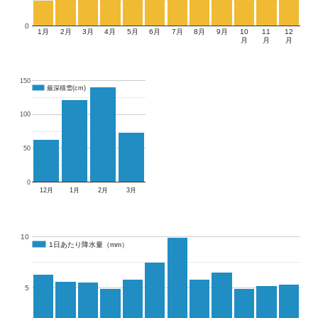
0
1月
2月
3月
4月
5月
6月
7月
8月
9月
10
11
12
月
月
月
150
最深積雪(cm)
最深積雪(cm)
100
50
0
12月
1月
2月
3月
10
1日あたり降水量（mm）
1日あたり降水量（mm）
5