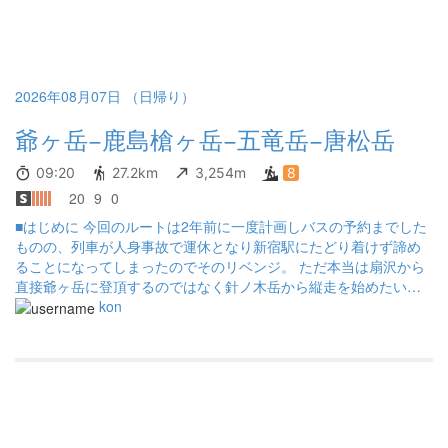
2026年08月07日 （日帰り）
爺ヶ岳−鹿島槍ヶ岳−五竜岳−唐松岳
09:20
27.2km
3,254m
8
20
9
0
■はじめに 今回のルートは2年前に一度計画しバスの予約までした
ものの、列車が人身事故で運休となり新宿駅にたどり着けず諦め
ることになってしまったのでそのリベンジ。 ただ本当は扇沢から
直接爺ヶ岳に登頂するのではなく針ノ木岳から縦走を始めたいと
思っていた。 しかし八方池からのリフトの最終が16時30分でこれ
kon
に間に合うかどうか自信がなく、かつ天気予報で午後は悪天候に
なりそうだったので今回は欲張らないことにした。 ■扇沢〜爺ヶ岳
珍しく夜行バスでよく眠れ、なんならもっとバスの中で眠ってい
たい気分だったが、扇沢に4時25分頃到着し4時30分には早々に出
発。柏原新道の入口までわずかだが下りで、最初が下り坂という
のは珍しい。 まだ暗いのでヘッドライトを点灯して登山開始。緩
やかな上りに加えて時々平坦な箇所もあり歩きやすく快適なルー