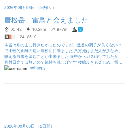
って来たところで、天候も曇って来たので帰ろうかと悩んでいた
五竜山荘で水分500ml補給。破線ルートも終え、残るピークは唐松
ら、一緒の時間帯に登り始めた福井在住の方が上がって来た。 途
2026年08月06日 （日帰り）
岳のみということで気持ち的にはだいぶ楽になってきたが、ここ
中で知り合ったという岡山在住のご高齢夫婦が山に詳しくて、そ
からまだ獲得標高600m程はあるので楽ではない。鹿島槍ヶ岳から
唐松岳 雷鳥と会えました
の後の時間やどんなルートなのかを詳しく教えてくれた。 このお
五竜岳と同様にこの区間も小ピークが有りアップダウンを繰り返
三方と話しながら登って行ったら、とても楽に感じたし、楽しく
すことになるのでなかなかしんどく、小屋の手前には本格的な岩
もなって来た。 山荘に泊まられるご夫婦と記念写真を撮って別
05:42
10.2km
977m
3
場が続く。 それでも小屋に到着すればあと一息で無事登頂。それ
れ、福井のお兄さん（自分より2歳くらい上で三姉妹のお父さんで
24
25
0
までとは変わってかなり人出が増えてきた。五竜岳は何とかガス
孫もいる）と一緒に山頂へ行きました。 下山も一緒に動いてくれ
に覆われず見えていたが、白馬岳方面はガスでほぼ見えず。剣岳
本当は別の山に行きたかったのですが、足首の調子が良くないの
てとても助かりました。 また、趣味の話や三姉妹あるあるの話を
や立山方面の全く見えなくなってしまった。 ■唐松岳〜白馬八方 1
で比較的距離の短い唐松岳に来ました 八方池はまだ人が少なめ、
したりしてとても楽しかった。 本当に感謝しています。 また、ど
2時30分頃に山頂をあとにしてあとは下るだけだが念のため小屋で
映える白馬を望むことが出来ました 途中からガス山行でしたが、
こかでお会い出来たら面白いな～！ 雷鳥も少し見れた。 途中で水
500ml水分を補充。緩やかな下りであまり特筆することもなく淡々
直射日光では無いので気持ち涼しげです 稜線歩きも楽しめ、雷鳥
を切らしてしまったのは失敗だった。 万が一のために2人分のダウ
と進む。これまでのルートと比較すると人出が多く特に八方池か
親子にも遭遇してラッキーでした
mdhappy
ンジャケットとツェルトは持って行ったけど、水を切らしてしま
ら先は観光客と思われる方も多かった。リフトで手軽に標高を稼
ったのはダメダメ！ 帰りはリフトを使って降りました。 帰り道は
げるだけあって人気なよう。 私はなるべくリフトは使わないよう
眠くて当然帰れる訳もなくサービスエリアで4時間仮眠して帰って
にと思い1本目のリフトの部分は並行する石畳の道をランニング。
来ました。 子ども達と、たまにでも一緒に登れたら良いな～！ 長
2本目は残念ながら通行止めできる道が無いのでリフトを利用。一
女には数年前に慶良間諸島ダイビングにも付き合ってくれた。感
応舗装路と未舗装路が一本ずつあるようだがどちらも通行止めで
謝している。
あった。3本目のゴンドラ部分は、舗装路で迂回することができた
ためここもランニングしてそのまま白馬八方のバスターミナル
へ。ちなみに2本目のリフトのみの利用の場合、料金は600円。 ■
総括 思った程天気は悪化せず、順調にクリアすることができて良
かった。 また、唐松岳からの下りでは2本目のリフトを利用必須と
2026年08月06日 （2日間）