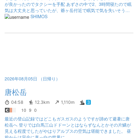
が良かったのでタクシーを手配 あずさの中で2、3時間寝たので眠
気は大丈夫と思っていたが、爺ヶ岳付近で眠気で気を失いそうに
なった 鹿島槍までは天気が良かったがその後はガスで、黙々と歩
SHIMOS
き続けた 又聞きだが、今年1番の朝のコンディションだったよう
メモ 水2.5L パン3袋 いずれも五竜岳山荘でほぼ枯渇
2026年08月05日 （日帰り）
唐松岳
04:58
12.3km
1,110m
3
10
9
0
最近の登山記録ではどこもガスガスのようですが諦めて避暑に唐
松岳へ 登りでは白馬三山ドドーンとはならずなんとかその片鱗が
見える程度でしたがやはりアルプスの空気は堪能できました。 昼
前からは完全に真っ白の世界に