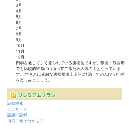
3
月
4
月
5
月
6
月
7
月
8
月
9
月
10
月
11
月
12
月
四季を通じてよく登られている唐松岳ですが、積雪・残雪期
でも比較的容易に山頂へ立てるため人気の山となっていま
す。 できれば素敵な唐松岳頂上山荘に1泊してのんびり行程
を楽しみましょう。
記録検索
ここサーチ
話題の記録
過去に会ったかも？