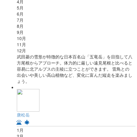
4
月
5
月
6
月
7
月
8
月
9
月
10
月
11
月
12
月
武田菱の雪形が特徴的な日本百名山「五竜岳」を目指して八
方尾根からアプローチ。体力的に厳しい遠見尾根と比べると
容易に北アルプスの主稜に立つことができます。 雷鳥との
出会いや美しい高山植物など、変化に富んだ縦走を楽みまし
ょう。
唐松岳
1
月
2
月