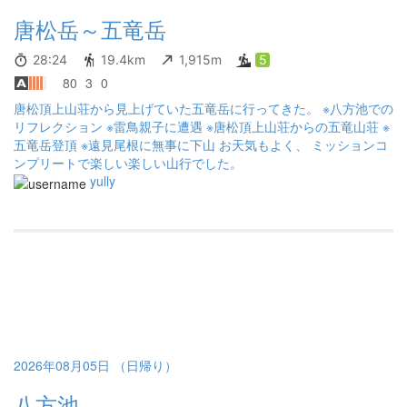
いうこともわかってよかった。ただそうすると欲張って針ノ木岳
を縦走に加えようとすると時間的なリミットが厳しいので今後挑
唐松岳～五竜岳
戦するかは要検討。
28:24
19.4km
1,915m
5
80
3
0
唐松頂上山荘から見上げていた五竜岳に行ってきた。 ※八方池での
リフレクション ※雷鳥親子に遭遇 ※唐松頂上山荘からの五竜山荘 ※
五竜岳登頂 ※遠見尾根に無事に下山 お天気もよく、 ミッションコ
ンプリートで楽しい楽しい山行でした。
yully
2026年08月05日 （日帰り）
八方池