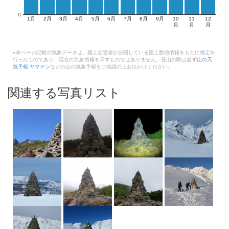
0
1月
2月
3月
4月
5月
6月
7月
8月
9月
10
11
12
月
月
月
※本ページ記載の気象データは、国土交通省が公開している国土数値情報をもとに推定を
行ったものであり、現在の気象情報を示すものではありません。登山の際は必ず
山の天
気予報 ヤマテン
などの山の気象予報をご確認の上お出かけください。
関連する写真リスト