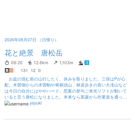
日を見て更にテンションアップ。 八方池は無風状態で波はなし。
雲一つない青空。 天空の鏡に写る白馬三山は、本当に素晴らしか
った。 山頂から見る剱岳、立山、五竜岳、日本海、遠く八ヶ岳、
富士山、南アルプスの山々も素晴らしかった。 今日は大当たりだ
った。大満足！
2026年08月07日 （日帰り）
花と絶景 唐松岳
06:20
12.6km
1,103m
3
131
12
0
お盆の混む前の山行したく、休みを取りました。三俣はPが心
配。木曽側からの木曽駒や将棋頭山、林道歩きの長い大滝山など
は今日の自分にはややハード。思案の挙句ご来光リフトが動いて
いると言う唐松になりました。本来なら黒菱から作業道を通って
登りたいのですが、今は通行禁止です。ナイトハイクがしたいの
ysyuki
で、通行料払っても良いのでまた通してほしいです。 最初はま
た唐松か～と半分馬鹿にしていたのですが、何の何の花が一杯で
来て良かった。確かにどんな山も登る度に違う感動があります
ね。