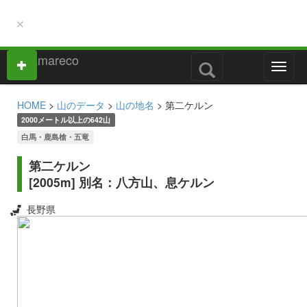
×
M
e
n
HOME
>
山のデータ
>
山の地名
> 第二ケルン
u
2000メートル以上の642山
白馬・鹿島槍・五竜
第二ケルン
[2005m] 別名：八方山、息ケルン
長野県