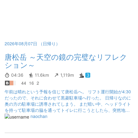
2026年08月07日 （日帰り）
唐松岳 ～天空の鏡の完璧なリフレク
ション～
04:36
11.6km
1,119m
3
44
16
2
午前は晴れという予報を信じて唐松岳へ。 リフト運行開始が4:30
だったので、それに合わせて黒菱駐車場へ行った。 日帰りなのに
奥の方の駐車場に誘導されてしまう。 まだ暗い中、ヘッドライト
を持って駐車場の脇を通ってトイレに行こうとしたら、突然地面
がなくなる！ 70～80cmくらいの深さがある穴に滑落！ 帰りに見
naochan
たら中は水が流れていた。 膝を強打してテンション爆下がり！ 気
を取り直してリフトに乗る。 降りて直ぐ目に入るのが白馬三山。
ここでテンション回復してガツガツ上を目指す。 雲海から登る朝