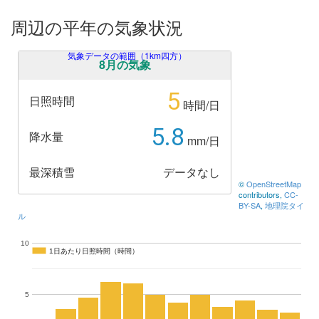
周辺の平年の気象状況
気象データの範囲（1km四方）
8月の気象
5
日照時間
時間/日
5.8
降水量
mm/日
最深積雪
データなし
©
OpenStreetMap
contributors,
CC-
BY-SA
,
地理院タイ
ル
10
1日あたり日照時間（時間）
1日あたり日照時間（時間）
5