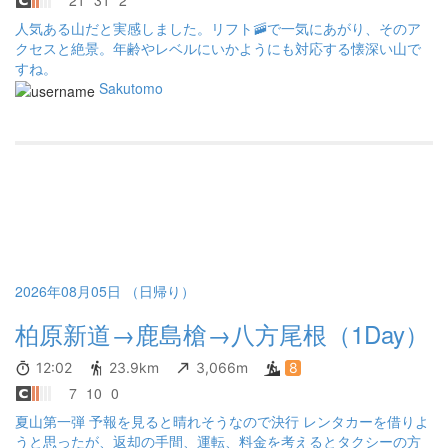
21
31
2
人気ある山だと実感しました。リフト🚠で一気にあがり、そのア
クセスと絶景。年齢やレベルにいかようにも対応する懐深い山で
すね。
Sakutomo
2026年08月05日 （日帰り）
柏原新道→鹿島槍→八方尾根（1Day）
12:02
23.9km
3,066m
8
7
10
0
夏山第一弾 予報を見ると晴れそうなので決行 レンタカーを借りよ
うと思ったが、返却の手間、運転、料金を考えるとタクシーの方