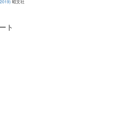
019)
昭文社
ート