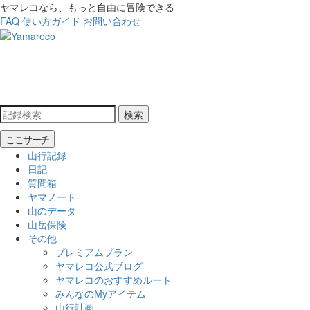
ヤマレコなら、もっと自由に冒険できる
FAQ
使い方ガイド
お問い合わせ
検索
ここサーチ
山行記録
日記
質問箱
ヤマノート
山のデータ
山岳保険
その他
プレミアムプラン
ヤマレコ公式ブログ
ヤマレコのおすすめルート
みんなのMyアイテム
山行計画