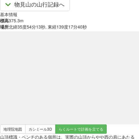
物見山の山行記録へ
基本情報
標高
375.3m
場所
北緯35度54分13秒, 東経139度17分40秒
地理院地図
カシミール3D
らくルートで計画を立てる
山頂標識・ベンチのある個所は、実際の山頂からやや西の肩にあたる