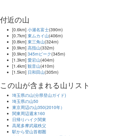
付近の山
[0.6km]
小瀬名富士
(390m)
[0.7km]
東ムカイ山
(406m)
[0.8km]
東三角山
(324m)
[0.9km]
高指山
(332m)
[0.9km]
345mピーク
(345m)
[1.3km]
愛宕山
(404m)
[1.4km]
観音山
(410m)
[1.5km]
日和田山
(305m)
この山が含まれる山リスト
埼玉県の山(分県登山ガイド)
埼玉県の山50
東京周辺の山350(2010年）
関東周辺週末160
日帰りハイク関東
高尾多摩武蔵秩父
駅から登山首都圏