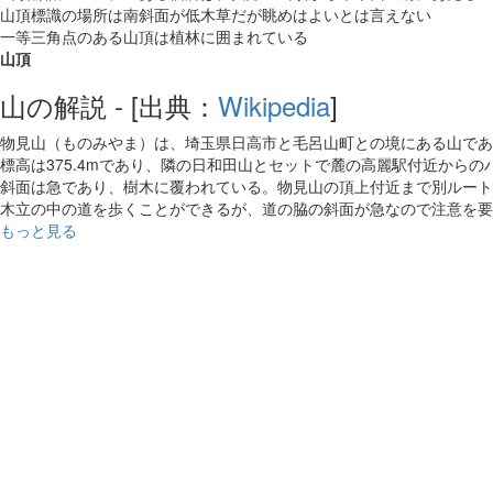
山頂標識の場所は南斜面が低木草だが眺めはよいとは言えない
一等三角点のある山頂は植林に囲まれている
山頂
山の解説 - [出典：
Wikipedia
]
物見山（ものみやま）は、埼玉県日高市と毛呂山町との境にある山であ
標高は375.4mであり、隣の日和田山とセットで麓の高麗駅付近から
斜面は急であり、樹木に覆われている。物見山の頂上付近まで別ルート
木立の中の道を歩くことができるが、道の脇の斜面が急なので注意を要
もっと見る