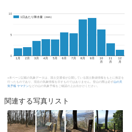
10
1日あたり降水量（mm）
1日あたり降水量（mm）
5
0
1月
2月
3月
4月
5月
6月
7月
8月
9月
10
11
12
月
月
月
※本ページ記載の気象データは、国土交通省が公開している国土数値情報をもとに推定を
行ったものであり、現在の気象情報を示すものではありません。登山の際は必ず
山の天
気予報 ヤマテン
などの山の気象予報をご確認の上お出かけください。
関連する写真リスト