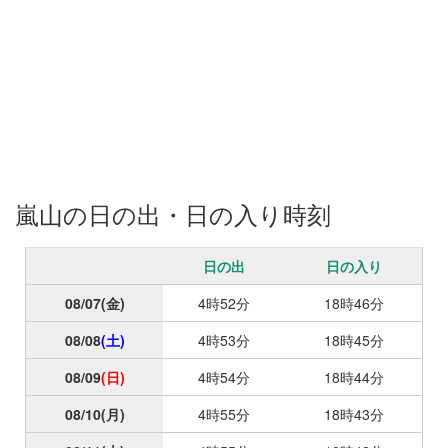
ィンドに！高尾までいつも混んでる道を楽しく走れました。暗く
なってきたものの道が整備されているので、スピード乗りまし
た。誰もいないし！高尾山頂も人がいないくて、振り返ると登っ
た丹沢の山々のシルエットが見えて感動しました！都心の夜景も
見えたし！高尾山の混んでるので、1号路避けてましたが、初めて
通ってゴール！ なんだかんだ高尾山口駅到達できて、諦めないで
よかった！気持ちは何度も折れかけましたが、脚は売り切れなか
ったのが勝因かな？
嵐山の日の出・日の入り時刻
日の出
日の入り
08/07
(金)
4時52分
18時46分
08/08
(土)
4時53分
18時45分
08/09
(日)
4時54分
18時44分
08/10
(月)
4時55分
18時43分