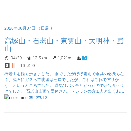
がお声掛けくださり「フレー！フレー！」と声援してくれた 笑
顔の素敵な方で元気が湧いた🎊🎊🎊感謝しかない！あったかいな
ぁ〜 うれしかった〜 城山到着〜！ここまで来れば大丈夫そうと
ワクワクし始めてやっと心に余裕が生まれて写真が多くなる
2026年06月07日 （日帰り）
（笑） 高尾山到着〜！時間かかったけど無事到着できた〜！ 記念
の写真を取って3号ルートを安全に下山 病院裏に出るあの景色が
高塚山・石老山・東雲山・大明神・嵐
とても懐かし思いでした😊
山
04:20
13.5km
1,021m
3
16
2
0
石老山を軽く歩きました。 雨でしたがほぼ霧雨で雨具の必要もな
く、流石にガスって眺望はゼロでしたが、これはこれでアリか
な、というところでした。 湿気はバッチリだったので汗はダクダ
クでした。 石老山山頂で団体さん、トレランの方１人と出くわし
ただけで、他には誰ともすれ違いませんでした。
sunpyu18