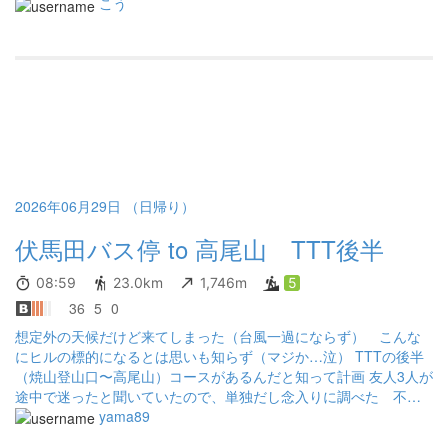
残る景色はそれぐらい。 蛭ヶ岳から焼山方面は全く人がいないう
こう
え、登山道はかなり荒れて、急なのでできれば避けるべきだと思
った。 相模原周辺の道、登山道はなかなか分かりにくく、注意が
必要。 嵐山でも蛭が靴にくっついており、帰宅後足をみたら靴越
しに噛まれて出血していた。。 労力の割りにトレーニング負荷以
外、記憶に残るものはなくもう二度と行かないかな。 蛭ヶ岳山荘
はあんなにひっそりしていてあれで開店しているのか不明。。
2026年06月29日 （日帰り）
伏馬田バス停 to 高尾山 TTT後半
08:59
23.0km
1,746m
5
36
5
0
想定外の天候だけど来てしまった（台風一過にならず） こんな
にヒルの標的になるとは思いも知らず（マジか…泣） TTTの後半
（焼山登山口〜高尾山）コースがあるんだと知って計画 友人3人が
途中で迷ったと聞いていたので、単独だし念入りに調べた 不安
箇所は、砂石山からの転線ルート石老山までだった その不安は
yama89
的中 こんなとこから入るの？！こんなとこ歩かせるの？！こん