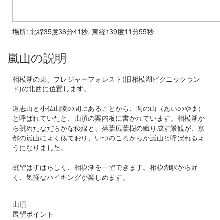
場所: 北緯35度36分41秒, 東経139度11分55秒
嵐山の説明
相模湖の東、プレジャーフォレスト(旧相模湖ピクニックラン
ド)の北西に位置します。
道志山と小仏山陵の間にあることから、間の山（あいのやま）
と呼ばれていたと、山頂の案内板に書かれています。相模湖か
ら眺めたなだらかな稜線と、落葉広葉樹の織り成す景観が、京
都の嵐山によく似ており、いつのころからか嵐山と呼ばれるよ
うになりました。
眺望はすばらしく、相模湖を一望できます。相模湖駅から近
く、気軽なハイキングが楽しめます。
山頂
展望ポイント