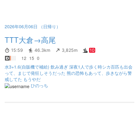
2026年06月06日 （日帰り）
TTT大倉→高尾
15:59
46.3km
3,825m
10
12
15
0
水3+1.6(自販機で補給) 飲み過ぎ 深夜1人で歩く時シカ百匹も出会
って、まじで発狂しそうだった 熊の恐怖もあって、歩きながら警
戒してた もうやだ
ひのっち