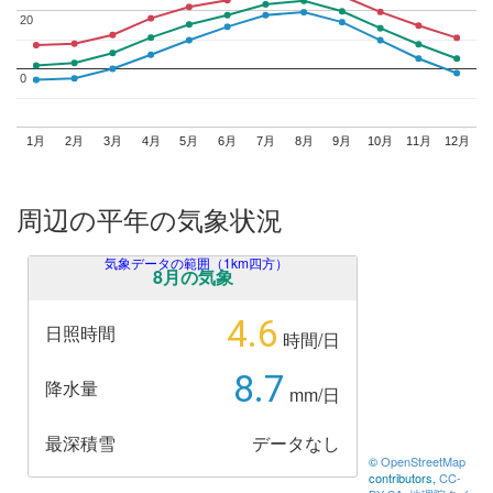
20
20
0
0
1月
2月
3月
4月
5月
6月
7月
8月
9月
10月
11月
12月
周辺の平年の気象状況
気象データの範囲（1km四方）
8月の気象
4.6
日照時間
時間/日
8.7
降水量
mm/日
最深積雪
データなし
©
OpenStreetMap
contributors,
CC-