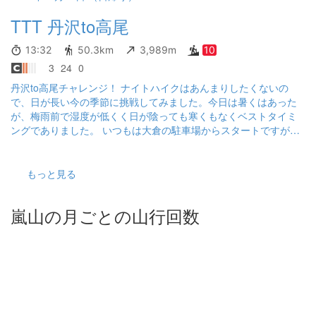
相模湖方面が一番の眺望だったかも。 下山後は温泉でゆっくりし
TTT 丹沢to高尾
て帰宅しました。
13:32
50.3km
3,989m
10
3
24
0
丹沢to高尾チャレンジ！ ナイトハイクはあんまりしたくないの
で、日が長い今の季節に挑戦してみました。今日は暑くはあった
が、梅雨前で湿度が低くく日が陰っても寒くもなくベストタイミ
ングでありました。 いつもは大倉の駐車場からスタートですが、
ピストンではないので、渋沢駅から。初めて渋沢駅から大倉まで
走りましたが、緩やかな登りで結構難儀しました。30分ウォーミ
ングアップな感じ。 大倉から蛭ヶ岳までは3回登ったことがあるの
もっと見る
ですが、長丁場なので抑え気味に。久々の縦走気持ちよかったで
す。問題は西野々まで下り。ここで2時間で抑えるつもりが、オー
嵐山の月ごとの山行回数
バー。走れるポイントがあるものの、登り返しや長さにやられま
した。西野々のセブンイレブンで水2リッター購入。石砂山までは
サクッといけますが、牧馬峠は 破線ルートで踏み跡はあるものの
ガッツリ削られました。石老山降りた辺りで心折れかけました。
嵐山は標高差がなく楽勝かと思ったら、ダラダラ長く弁天橋まで
地味に削られ何故相模湖駅行かなかったのかかなり後悔しまし
た。 城山登り辺りで段々暗くなり、心細くなり脚もかなり売り切
れ気味に。 ライト点灯して城山山頂に、ここで何故かセカンドウ