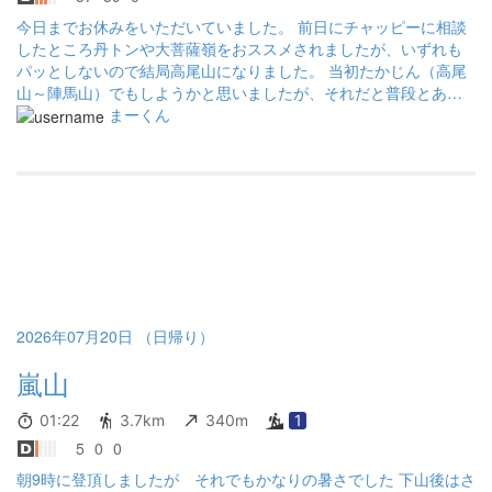
今日までお休みをいただいていました。 前日にチャッピーに相談
したところ丹トンや大菩薩嶺をおススメされましたが、いずれも
パッとしないので結局高尾山になりました。 当初たかじん（高尾
山～陣馬山）でもしようかと思いましたが、それだと普段とあま
り変わらないことになってしまうので、高尾山～石老山にしてみ
まーくん
ました。 嵐山～ねん坂は人通りが少ないのか蜘蛛の巣が多過ぎて
萎えました。 あと夏草がすごいので半ズボンだと足が痒くなりま
した。 今年最初の夏休みは5連続高尾山で終わりました…
2026年07月20日 （日帰り）
嵐山
01:22
3.7km
340m
1
5
0
0
朝9時に登頂しましたが それでもかなりの暑さでした 下山後はさ