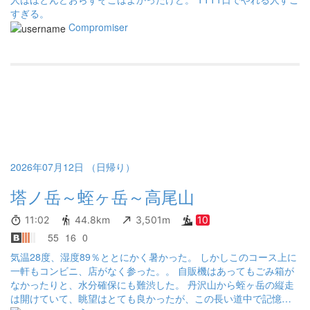
すぎる。
Compromiser
2026年07月12日 （日帰り）
塔ノ岳～蛭ヶ岳～高尾山
11:02
44.8km
3,501m
10
55
16
0
気温28度、湿度89％ととにかく暑かった。 しかしこのコース上に
一軒もコンビニ、店がなく参った。。 自販機はあってもごみ箱が
なかったりと、水分確保にも難渋した。 丹沢山から蛭ヶ岳の縦走
は開けていて、眺望はとても良かったが、この長い道中で記憶に