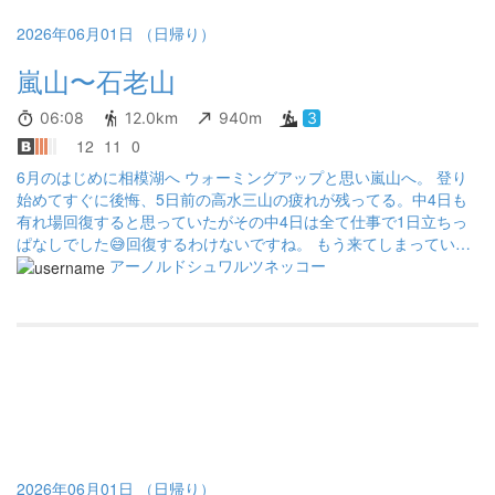
2026年06月01日 （日帰り）
嵐山〜石老山
06:08
12.0km
940m
3
12
11
0
6月のはじめに相模湖へ ウォーミングアップと思い嵐山へ。 登り
始めてすぐに後悔、5日前の高水三山の疲れが残ってる。中4日も
有れ場回復すると思っていたがその中4日は全て仕事で1日立ちっ
ぱなしでした😅回復するわけないですね。 もう来てしまっている
ので気を取り直して登りますが山頂までほぼ急登。 登山口には山
アーノルドシュワルツネッコー
頂まで0.8kmと書いてあり、だいぶ登ったと思ったところの看板で
0.5kmの表記でマジかぁ。 ウォーミングアップのつもりが石老山
よりきついのでは？ 山頂から相模湖MORI MORI側へ下山。 途中
に木造の一本橋が4カ所ほど。体重のせいかかなり揺れる。3kmほ
ど歩いて下山。石老山へ。 こちらも急登が多いですね。山道途中
の巨岩にはそれぞれ名前がついておりなかなか興味深い。数人に
抜かれながら山頂到着。 丹沢方面が見えて稜線が美しい。 富士山
も頭を覗かせます。 おにぎりを食べ下山。途中工事中とのことで
チャレンジコースという方面へ。 まぁここが滑る滑る。ロープ場
もありくだりよりも登りのほうが楽しそう。 途中の展望台からの
2026年06月01日 （日帰り）