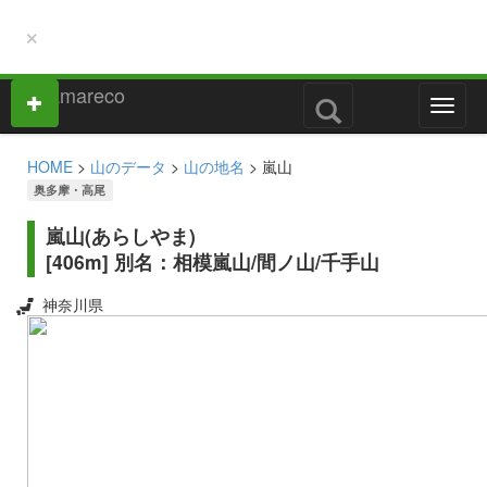
×
M
e
n
HOME
>
山のデータ
>
山の地名
> 嵐山
u
奥多摩・高尾
嵐山(あらしやま)
[406m] 別名：相模嵐山/間ノ山/千手山
神奈川県