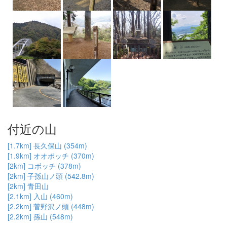
付近の山
[1.7km] 長久保山 (354m)
[1.9km] オオポッチ (370m)
[2km] コボッチ (378m)
[2km] 子孫山ノ頭 (542.8m)
[2km] 青田山
[2.1km] 入山 (460m)
[2.2km] 菅野沢ノ頭 (448m)
[2.2km] 孫山 (548m)