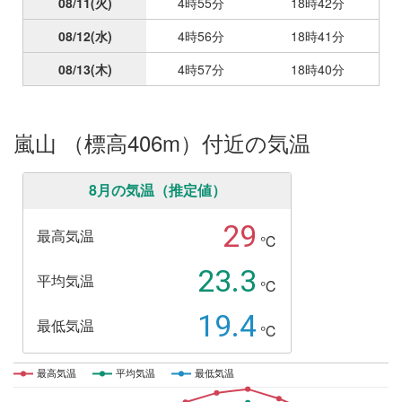
08/11
(火)
4時55分
18時42分
08/12
(水)
4時56分
18時41分
08/13
(木)
4時57分
18時40分
嵐山 （標高406m）付近の気温
8月の気温（推定値）
29
最高気温
℃
23.3
平均気温
℃
19.4
最低気温
℃
最高気温
最高気温
平均気温
平均気温
最低気温
最低気温