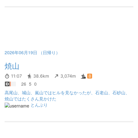
なところに出るんだ〜！と、いうコースを、ランナー達は夜中走
ってんの？？と思うと凄すぎ！！ 投稿を見ると多くが春先の雪が
あったりする季節 その理由が今回良くわかりました いや〜、
石砂山〜牧馬峠分岐、ここは難所でした！久しぶりに早く抜ける
しかない、我慢だった👍 前方を見上げてもガスガスで見えない
し、怖いと不安が過る時間が長く感じたけど、もう引き返したく
もないし、行く！進む！しかない GPR地図をマメに確認し、正
確に足を進む 石老山で相模湖駅にエスケープしようと心が負けそ
うになった もちろんこのルートでは誰にも会わなかった 顕鏡寺
2026年06月19日 （日帰り）
を抜けたところで、天候は回復していた 振り返るとやはり石老
焼山
山は深くガスかかっていた 良く頑張ったよ〜と思いも次の 嵐山
へ向う 標識はポイントにめちゃある 優しい！迷うことはな
かった 途中、相模原モリモリの楽しそうな歓声が右の方からスゴ
11:07
38.6km
3,074m
8
い聞こえて羨ましくなる 嵐山からは安心して（ヒルなし）歩
26
5
0
けるルートで、さてどうする？と問い掛け ここで辞めてエスケー
高尾山、城山、嵐山ではヒルを見なかったが、石老山、石砂山、
プを取るのか、続けて高尾山まで最後までのルートを取るか、体
焼山ではたくさん見かけた
力と行動食とヤマレコの到着予定時間を確認、何とか行けるので
とんぶり
はないかと判断し進むことに！ 途中、国道と町に出て走るがわた
しのエイドステーションであるセブンイレブンさんがない（コン
ビニやスーパー含）自動販売機はあるけど、当てにせず準備OK!
さてさて、城山だ！進むぞ〜！ 天候は良好、ヘッ電もあるし、高
尾山ルートは良く知ったルート ヒルが居ない安心感は最高 城山
途中のルートで、初めてこのルートを下りるという女性2人登山者