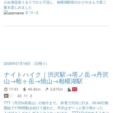
がみ湖温泉うるりでひと汗流し 相模湖駅前のかどやさんで昼ご
飯を楽しみました
まついえ
2026年07月18日 （日帰り）
ナイトハイク｜渋沢駅→塔ノ岳→丹沢
山→蛭ヶ岳→焼山→相模湖駅
17:43
46.8km
3,675m
10
43
11
2
TTT（丹沢to高尾山）の途中まで。 終電で渋沢に行き、00:40行動
開始で17時間動き続けて疲れた。丹沢はずーっと雨で寒かった、
人はほとんどおらずそこはよかったけど。 TTT1日でやれる人すご