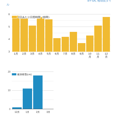
BY-SA
,
地理院タイ
ル
6
1日あたり日照時間（時間）
1日あたり日照時間（時間）
5
4
3
1月
2月
3月
4月
5月
6月
7月
8月
9月
10
11
12
月
月
月
20
最深積雪(cm)
最深積雪(cm)
10
0
12月
1月
2月
3月