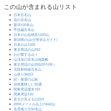
この山が含まれる山リスト
日本百名山
花の百名山
新潟100名山
甲信越百名山
日本の山岳標高1003山
新潟県の山(分県登山ガイド)
日本の山1000
東京周辺の山350
わが愛する山々
山渓花の百名山地図帳
東京周辺の山350(2010年）
北陸新幹線百名山
山登り365日
続・展望の山旅
自然素晴しい50選
関東周辺週末160
関東周辺120
富士の見える山223
2000メートル以上の642山
名景撮り方50名山