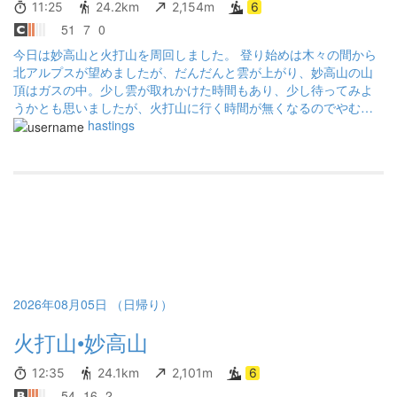
11:25
24.2km
2,154m
6
51
7
0
今日は妙高山と火打山を周回しました。 登り始めは木々の間から
北アルプスが望めましたが、だんだんと雲が上がり、妙高山の山
頂はガスの中。少し雲が取れかけた時間もあり、少し待ってみよ
うかとも思いましたが、火打山に行く時間が無くなるのでやむな
く移動。黒沢池ヒュッテから妙高山までの往復は道の狭さとアッ
hastings
プダウン、急峻な登りなど、結構疲れました。 黒沢池ヒュッテか
ら火打山までの行程はだいぶなだらかで、日傘を刺しながらでも
登頂できました。お陰でだいぶ体力を温存できたと思います。 天
狗の庭から火打山山頂の間は本当に素晴らしい景色でした。妙高
山と火打山のどちらから周回するか悩みましたが、結果的に最後
にご褒美が待っているこのルートが正解だったと思います。 水は
用意した3リットルを使い切り、高谷池ヒュッテで補充しました。
熱中症になりかねないので、気をつけたいところです。
2026年08月05日 （日帰り）
火打山•妙高山
12:35
24.1km
2,101m
6
54
16
2