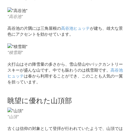
"高谷池"
高谷池の片隅には三角屋根の
高谷池ヒュッテ
が建ち、雄大な景
色にアクセントを効かせています。
"積雪期"
火打山はその降雪量の多さから、雪山登山やバックカントリー
スキーが盛んな山です。中でも賑わうのは残雪期です。
高谷池
ヒュッテ
は春から利用することができ、このことも人気の一翼
を担っています。
眺望に優れた山頂部
"山頂"
古くは信仰の対象として登拝が行われていたようで、山頂では