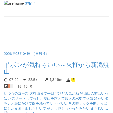
gojyue
2026年08月04日 （日帰り）
ドボンが気持ちいい～火打から新潟焼
山
07:29
22.5km
1,849m
6
18
15
0
いつものコース 火打山まで平日だけど人気だね 登山口の前はいっ
ぱい スタートして火打、焼山を超えて焼沢の水場で休憩 冷たい水
を足と頭にかけて顔を洗ってサッパリ💦 その時ザックを開けっぱ
にしたまま下山したせいで 落とし物しちゃったみたい また拾いに