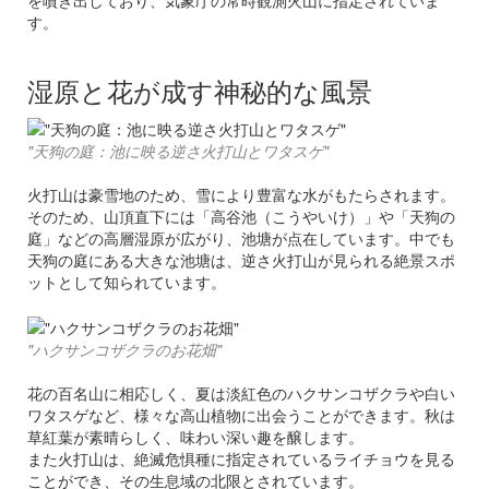
す。
湿原と花が成す神秘的な風景
"天狗の庭：池に映る逆さ火打山とワタスゲ"
火打山は豪雪地のため、雪により豊富な水がもたらされます。
そのため、山頂直下には「高谷池（こうやいけ）」や「天狗の
庭」などの高層湿原が広がり、池塘が点在しています。中でも
天狗の庭にある大きな池塘は、逆さ火打山が見られる絶景スポ
ットとして知られています。
"ハクサンコザクラのお花畑"
花の百名山に相応しく、夏は淡紅色のハクサンコザクラや白い
ワタスゲなど、様々な高山植物に出会うことができます。秋は
草紅葉が素晴らしく、味わい深い趣を醸します。
また火打山は、絶滅危惧種に指定されているライチョウを見る
ことができ、その生息域の北限とされています。