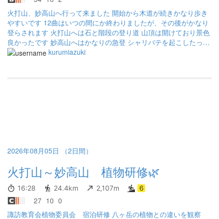
火打山、妙高山へ行って来ました 開始から木道が続きかなり歩き
やすいです 12曲はいつの間にか終わりましたが、その後がかなり
登らされます 火打山へは石と階段の登り道 山頂は開けており景色
良かったです 妙高山へはかなりの急登 シャリバテを起こしたっぽ
く登るのにかなり時間かかりました 山頂は雲かかってましたが火
kurumiazuki
打山は見れたので良かったです 高谷池ヒュッテ、黒沢池ヒュッテ
周辺は開けており、風が抜けて涼しく良い感じです キツい工程で
したが、無事下山でき、 山中楽しめ良い山行となりました
2026年08月05日 （2日間）
火打山～妙高山 植物研修🌿
16:28
24.4km
2,107m
6
27
10
0
諏訪教育会植物委員会 宿泊研修 八ヶ岳の植物との違いを観察