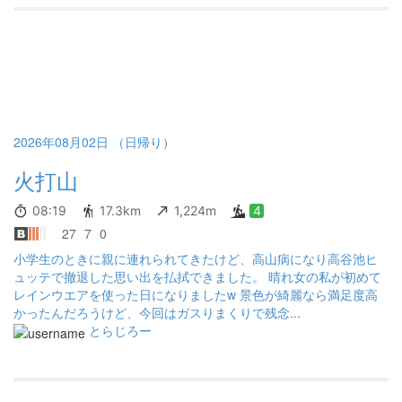
ワイトピークで下山してまったり過ごす。 今回は半月のため20～
22時が星空チャンス。 結果としてはガスガスで22時過ぎに撮影し
ようとしてもガスが晴れるまで待って、やっとのことに撮影でき
た。タイムリミットもあるので撤収。 翌日は妙高へ行くためテン
ト撤収して黒沢池ヒュッテにデポして向かうが… 大倉乗越から分
岐までのトラバースがまぁまぁひどい笑 道が崩落していてこの活
動で一番の大変なところでした。木に頭を何度もぶつけるし笑 妙
高の頂上に着くと、残念ながら前回同様にガスガス…とおもった
2026年08月02日 （日帰り）
ら少し腫れてきて青空を拝むことができて悪くないなってことで
火打山
ヒュッテに戻る。 今回は天狗の庭で星空撮影がしたかったが、思
った以上にガスで天気に恵まれなかったので不完全燃焼なところ
はあるも、ガスのある夜景の撮影も悪くないなってことで楽しめ
08:19
17.3km
1,224m
4
ました。 また今のレンズで設定次第でいい感じのマクロ撮影がで
27
7
0
きてそこは満足。お疲れ様でした。
小学生のときに親に連れられてきたけど、高山病になり高谷池ヒ
ュッテで撤退した思い出を払拭できました。 晴れ女の私が初めて
レインウエアを使った日になりましたw 景色が綺麗なら満足度高
かったんだろうけど、今回はガスりまくりで残念...
とらじろー