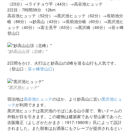
（23分）→ライチョウ平（44分）→高谷池ヒュッテ
2日目：7時間38分 12km
高谷池ヒュッテ（52分）→黒沢池ヒュッテ（62分）→長助池分
岐（88分）→妙高山（43分）→長助池分岐（60分）→黒沢池ヒ
ュッテ（40分）→富士見平（63分）→黒沢橋（46分）→笹ヶ峰
登山口
"妙高山山頂（北峰）"
2日間をかけ、火打山と妙高山の2峰を巡る山行も人気です。
（登山口：
笹ヶ峰登山口
）
"黒沢池ヒュッテ"
宿泊地は
高谷池ヒュッテ
のほか、より妙高山に近い
黒沢池ヒュ
ッテ
が利用できます。
黒沢池ヒュッテは黒沢池のそばにある山小屋で、青いドームの
外観が目を引きます。この建物は建築家であり登山家であった
吉阪隆正（よしざかたかまさ：1917-1980年）氏によって設計
されました。また朝食はお洒落にもクレープが提供されるとい