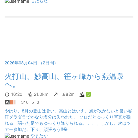
行かなきゃー🤣 もしかしたら草刈りしてる？って期待して ハーフ
もたもた
パンツで行ったからまた足傷だらけ🤣 ３度ドボンして気持ちよか
った けどミドルのブーツだから水がなかなか切れない 早くトレラ
ンシューズ買わなきゃ 途中お会いした男性３人と駐車場で再会！
栃木まで帰るの大変だー お疲れっした🙌 今回もありがと山❤️
2026年08月04日 （2日間）
火打山、妙高山、笹ヶ峰から燕温泉
へ。
16:20
21.0km
1,882m
5
310
5
0
やはり、8月の登山は暑い。高山とはいえ、風が吹かないと暑い🥵
汗ダラダラでかなり塩分は失われた。 ソロだとゆっくり写真が撮
れる、弱った足でもゆっくり降りられる。 、、、しかし、次はツ
アー参加だ。下り、頑張ろう!!😅
やまたか