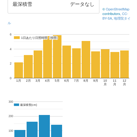
最深積雪
データなし
©
OpenStreetMap
contributors,
CC-
BY-SA
,
地理院タイ
ル
6
1日あたり日照時間（時間）
1日あたり日照時間（時間）
4
2
0
1月
2月
3月
4月
5月
6月
7月
8月
9月
10
11
12
月
月
月
300
最深積雪(cm)
最深積雪(cm)
200
100