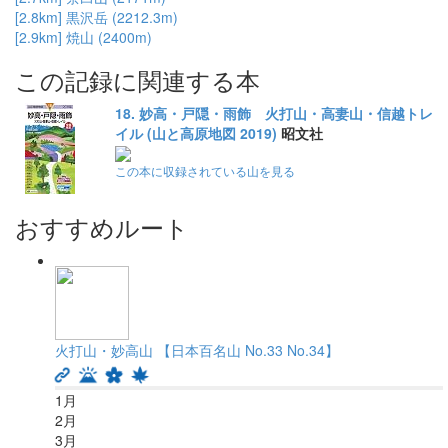
[2.8km] 黒沢岳 (2212.3m)
[2.9km] 焼山 (2400m)
この記録に関連する本
18. 妙高・戸隠・雨飾 火打山・高妻山・信越トレ
イル (山と高原地図 2019)
昭文社
この本に収録されている山を見る
おすすめルート
火打山・妙高山 【日本百名山 No.33 No.34】
1
月
2
月
3
月