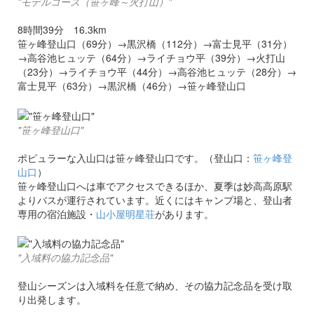
"モデルコース（笹ヶ峰～火打山）"
8時間39分 16.3km
笹ヶ峰登山口（69分）→黒沢橋（112分）→富士見平（31分）
→高谷池ヒュッテ（64分）→ライチョウ平（39分）→火打山
（23分）→ライチョウ平（44分）→高谷池ヒュッテ（28分）→
富士見平（63分）→黒沢橋（46分）→笹ヶ峰登山口
"笹ヶ峰登山口"
ポピュラーな入山口は笹ヶ峰登山口です。（登山口：
笹ヶ峰登
山口
）
笹ヶ峰登山口へは車でアクセスできるほか、夏季は妙高高原駅
よりバスが運行されています。近くにはキャンプ場と、登山者
専用の宿泊施設・
山小屋明星荘
があります。
"入域料の協力記念品"
登山シーズンは入域料を任意で納め、その協力記念品を受け取
り出発します。