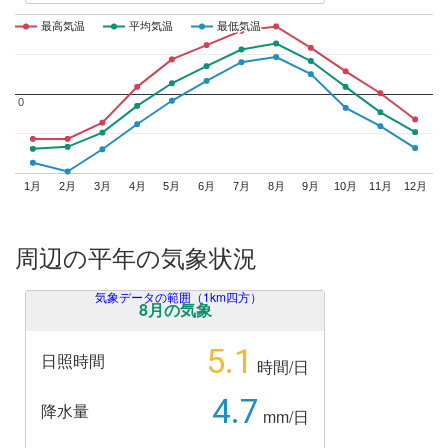
最高気温
最高気温
平均気温
平均気温
最低気温
最低気温
0
0
1月
2月
3月
4月
5月
6月
7月
8月
9月
10月
11月
12月
周辺の平年の気象状況
気象データの範囲（1km四方）
8月の気象
5.1
日照時間
時間/日
4.7
降水量
mm/日