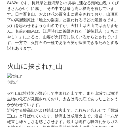
2462mです。長野県と新潟県との境界に連なる頚城山塊（くび
きさんかい）に属し、その中では最も高い標高を有していま
す。日本百名山、および花の百名山に選定されており、山頂直
下の高層湿原は「地上の楽園」と謳われるほどの景勝地です。
火山を思わせるような山名ですが、火打山は火山ではありませ
ん。名前の由来は、江戸時代に編纂された「越後野志（えちご
やし）」によると、山容が火打石に似ているからとされていま
す。一方で、火打石の一種である石英が採掘できるためとする
説もあります。
火山に挟まれた山
"焼山"
火打山は堆積岩が隆起して生まれた山です。また山域では海洋
生物の化石が発掘されており、太古は海の底であったことをう
かがわせています。
近接する妙高山および焼山は火山で、これらと合わせて「頚城
三山」と呼ばれています。妙高山は成層火山で、溶岩ドームが
屹立し雄々しさを感じさせます。焼山は現在も噴気孔からガス
を噴き出しており、気象庁の常時観測火山に指定されていま