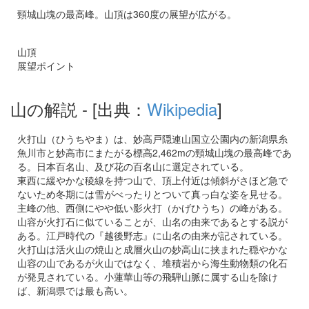
頸城山塊の最高峰。山頂は360度の展望が広がる。
山頂
展望ポイント
山の解説
- [出典：
Wikipedia
]
火打山（ひうちやま）は、妙高戸隠連山国立公園内の新潟県糸
魚川市と妙高市にまたがる標高2,462mの頸城山塊の最高峰であ
る。日本百名山、及び花の百名山に選定されている。
東西に緩やかな稜線を持つ山で、頂上付近は傾斜がさほど急で
ないため冬期には雪がべったりとついて真っ白な姿を見せる。
主峰の他、西側にやや低い影火打（かげひうち）の峰がある。
山容が火打石に似ていることが、山名の由来であるとする説が
ある。江戸時代の『越後野志』に山名の由来が記されている。
火打山は活火山の焼山と成層火山の妙高山に挟まれた穏やかな
山容の山であるが火山ではなく、堆積岩から海生動物類の化石
が発見されている
。小蓮華山等の飛騨山脈に属する山を除け
ば、新潟県では最も高い。