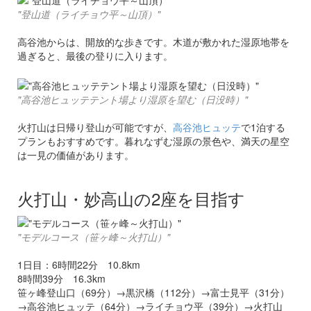
"登山道（ライチョウ平～山頂）"
高谷池からは、開放的な歩きです。木道が敷かれた湿原地帯を
過ぎると、最後の登りに入ります。
"高谷池ヒュッテテント場より湿原を望む（日没時）"
火打山は日帰り登山が可能ですが、
高谷池ヒュッテ
で1泊する
プランもおすすめです。暮れなずむ湿原の景色や、満天の星空
は一見の価値があります。
火打山・妙高山の2座を目指す
"モデルコース（笹ヶ峰～火打山）"
1日目：6時間22分 10.8km
8時間39分 16.3km
笹ヶ峰登山口（69分）→黒沢橋（112分）→富士見平（31分）
→高谷池ヒュッテ（64分）→ライチョウ平（39分）→火打山