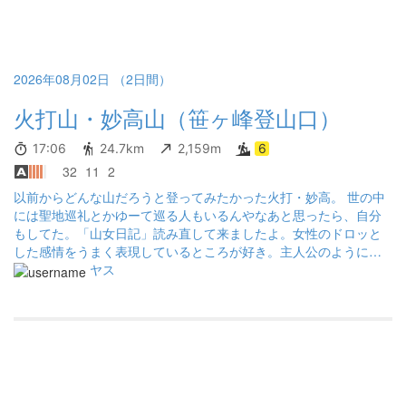
2026年08月02日 （2日間）
火打山・妙高山（笹ヶ峰登山口）
17:06
24.7km
2,159m
6
32
11
2
以前からどんな山だろうと登ってみたかった火打・妙高。 世の中
には聖地巡礼とかゆーて巡る人もいるんやなあと思ったら、自分
もしてた。「山女日記」読み直して来ましたよ。女性のドロッと
した感情をうまく表現しているところが好き。主人公のように人
生を考えるような登山にはならず、単にリュックの重さにハーハ
ヤス
ーゆーてるだけやけど、今回登れてよかった。 あと、いくらよい
天気予報の時を狙っても、ガスがでるし雨も降る。景色も見えな
い時もある。それが山よね。欲張ったらあかん。無事に下山でき
ただけで十分ありがたい。 続けて白馬岳も登れたらと思ってたけ
ど、疲労感がもうMAX。大阪に戻ろう