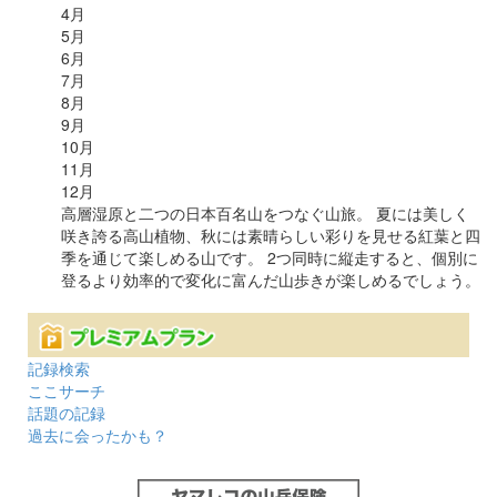
4
月
5
月
6
月
7
月
8
月
9
月
10
月
11
月
12
月
高層湿原と二つの日本百名山をつなぐ山旅。 夏には美しく
咲き誇る高山植物、秋には素晴らしい彩りを見せる紅葉と四
季を通じて楽しめる山です。 2つ同時に縦走すると、個別に
登るより効率的で変化に富んだ山歩きが楽しめるでしょう。
記録検索
ここサーチ
話題の記録
過去に会ったかも？