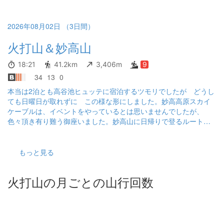
2026年08月02日 （3日間）
火打山＆妙高山
18:21
41.2km
3,406m
9
34
13
0
本当は2泊とも高谷池ヒュッテに宿泊するツモリでしたが どうし
ても日曜日が取れずに この様な形にしました。妙高高原スカイ
ケーブルは、イベントをやっているとは思いませんでしたが、
色々頂き有り難う御座いました。妙高山に日帰りで登るルート
は、2つ有りますが燕温泉から登るルートより（あくまで自分の感
想ですが）今回 登山したルートの方が少しだけ楽な気がしま
す。 宣伝では有りませんがペンション山ぶどうの焼き立てパン
もっと見る
は、とても美味しかったです。黒沢池ヒュッテでお持ち帰り分頂
きました。 火打山の方は最初はなだらかな木道ですが 距離の割
火打山の月ごとの山行回数
りに かなりキツイ登山道でした。高谷池ヒュッテの水の情報が
少なく ソコ迄（夕食は お茶一杯 朝食は 御味噌汁のみ）キ
ビシイとは思いませんでした。登山を計画している人は、水を甘
く見ない方が良いと思います。二山共 とても楽しい登山でし
た。見て頂いている方々にはスイマセンm(_ _)m操作ミスで又コー