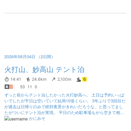
2026年08月04日 （2日間）
火打山、妙高山 テント泊
14:41
24.6km
2,100m
6
53
11
0
ずっと前からテント泊したかった火打妙高へ。 土日は予約いっぱ
いでしたが平日は空いていて結局10張くらい。 3年ぶりで3回目だ
が過去は日帰りのみで絶対夜景がきれいだろうな、と思ってまし
たがついにテント泊が実現。 平日のため駐車場もがら空きで相変
わらず火打までは歩きやすいが、思ったより晴れず日本海側の湿
かにみそ
気の多さに前回同様に悪戦苦闘笑 テント場に到着するとまぁまぁ
のガスが出てきたがそのまま設営してから火打山へ。 そのままホ