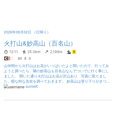
2026年08月02日 （日帰り）
火打山&妙高山（百名山）
12:11
25.0km
2,199m
6
80
8
0
山仲間から火打山はお花がいっぱいだよと聞いたので、行ってみ
ようと調べたら、隣の妙高山も百名山なんでついでに行く事にし
ました。 聞いた通り火打山はお花が沢山あり、写真に取りまし
た。暇な時な名前を調べておきます。 妙高山は登り下りがきつ
く、何度も心が折れそうになりました。 天気が霧一時雨だったの
sumieK
で、景色は全く分からず、機会があったらまた来たいです。1日で
2座を周るのは辞めたほうがいいですね。