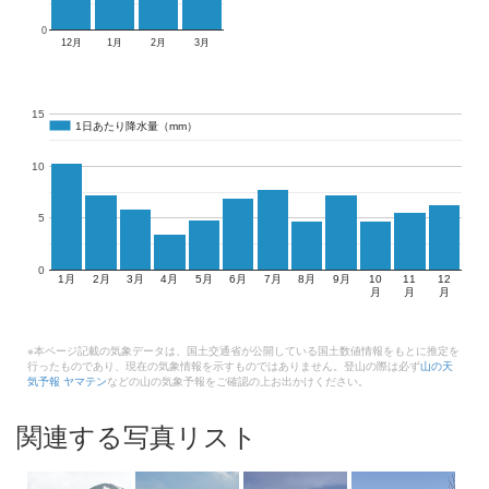
0
12月
1月
2月
3月
15
1日あたり降水量（mm）
1日あたり降水量（mm）
10
5
0
1月
2月
3月
4月
5月
6月
7月
8月
9月
10
11
12
月
月
月
※本ページ記載の気象データは、国土交通省が公開している国土数値情報をもとに推定を
行ったものであり、現在の気象情報を示すものではありません。登山の際は必ず
山の天
気予報 ヤマテン
などの山の気象予報をご確認の上お出かけください。
関連する写真リスト