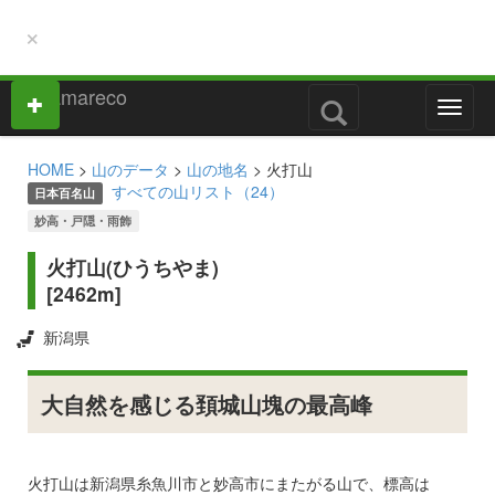
×
M
e
n
HOME
>
山のデータ
>
山の地名
> 火打山
u
すべての山リスト（24）
日本百名山
妙高・戸隠・雨飾
火打山(ひうちやま)
[2462m]
新潟県
大自然を感じる頚城山塊の最高峰
火打山は新潟県糸魚川市と妙高市にまたがる山で、標高は