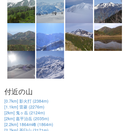
付近の山
[0.7km] 影火打 (2384m)
[1.1km] 雷菱 (2276m)
[2km] 鬼ヶ岳 (2124m)
[2km] 嘉平治岳 (2035m)
[2.2km] 1864m峰 (1864m)
[2.7km] 茶臼山 (2171m)