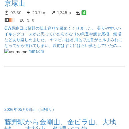
京塚山
07:30
20.7km
1,245m
4
26
3
0
GW最終日は藤野の低山巡りで締めくくりました。 登りやすいハ
イキングコースかと思っていたらかなりの急登や痩せ尾根、鎖場
などあり楽しめました。 ヤマビルは谷川岳で足首がヒルまみれに
なってから慣れてしまい、以前はすぐにはらい落としていたのが
今はゆっくりスプレーを出すくらい余裕になりました。 この季節
mmaxim
は薬局か百均で買った空のスプレーボトルにリンデンの除菌もで
きる燃料用アルコールを入れて持ち歩いています。 AIによるとエ
タノールはヒルに非常に効果的で、強い脱水作用と細胞の変質を
もたらすそう。 リンデンのエタノールはアルコールストーブの燃
料として登山用品店にはだいたい売っているので、丹沢方面など
ヒルが多い山域に行かれる場合は持ち歩くとよいと思います。 下
山後に寄った手打ち生そば喜庵でいただいた蕎麦はうまいのひと
言でした。
2026年05月06日 （日帰り）
藤野駅から金剛山、金ピラ山、大地
峠、三本杉山、釣場バス停