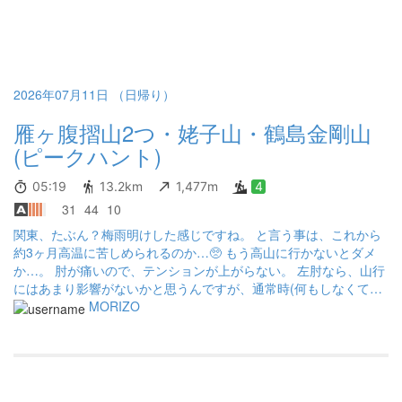
いますm(_ _)m
2026年07月11日 （日帰り）
雁ヶ腹摺山2つ・姥子山・鶴島金剛山
(ピークハント)
05:19
13.2km
1,477m
4
31
44
10
関東、たぶん？梅雨明けした感じですね。 と言う事は、これから
約3ヶ月高温に苦しめられるのか…🥺 もう高山に行かないとダメ
か…。 肘が痛いので、テンションが上がらない。 左肘なら、山行
にはあまり影響がないかと思うんですが、通常時(何もしなくても)
痛いので結構辛いです😭 比較的強そうなロコアテープが処方され
MORIZO
たので、しばらく貼っていたのだが、皮膚が赤くかぶれて痒くな
ったので終了。 「インテバンクリーム・塗り薬」「ロキソプロフ
ェンナトリウム・飲み薬」を貰ったので、これでしばらく様子見
かな🤔 リスト2つリーチ状態なので、完踏しに行くか。 雁ヶ腹摺
山2つと・姥子山・鶴島金剛山に行きます。 朝のうちは涼しくて気