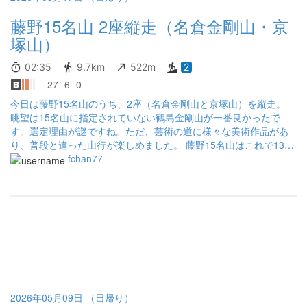
藤野15名山 2座縦走（名倉金剛山・京
塚山）
02:35
9.7km
522m
2
27
6
0
今日は藤野15名山のうち、2座（名倉金剛山と京塚山）を縦走。
眺望は15名山に指定されていない鶴島金剛山が一番良かったで
す。選定理由が謎ですね。ただ、芸術の道に様々な美術作品があ
り、普段と違った山行が楽しめました。 藤野15名山はこれで13座
登ったので、残り2座です。
fchan77
2026年05月09日 （日帰り）