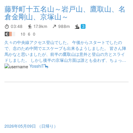
藤野町十五名山～岩戸山、鷹取山、名
倉金剛山、京塚山～
03:48
17.9km
988m
3
10
6
0
久々の中央線アクセス登山でした。 午後からスタートでしたの
で、念のため中間でエスケープも出来るようしました。 皆さん陣
馬かなと思いましたが、前半の鷹取山は意外と登山の方とスライ
ドしました。 しかし後半の京塚山方面は誰とも会わず、ちょっと
寂しい感じでした。 そして今回のハイライトは金剛山。10キロ以
YosshiT🦕
上歩いた後の急登はちょっとこたえました。最後に中央道走って
ると必ず気になる緑のラブレター。真横で見たら😅 来週から東北
以北、熊が怖くて山行けません😞
2026年05月09日 （日帰り）