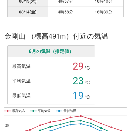
08/13
(木)
4時57分
18時40分
08/14
(金)
4時58分
18時39分
金剛山 （標高491m）付近の気温
8月の気温（推定値）
29
最高気温
℃
23
平均気温
℃
19
最低気温
℃
最高気温
最高気温
平均気温
平均気温
最低気温
最低気温
20
20