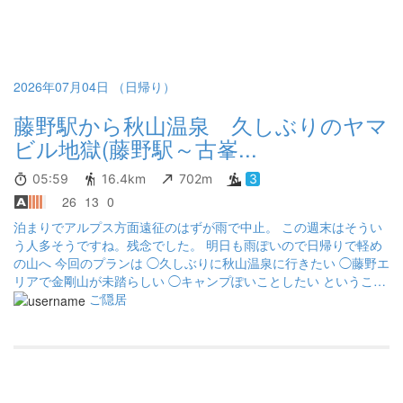
持ち良かったが、昼くらいになると耐暑トレーニングになって苦
行ですね～😅 山リストは、「大月市秀麗富嶽十二景(山梨県)」
「駅から山登り関東」の2つを無事完踏したのでヨシなのだが…吸
血されるわ、肘は痛いわで、日曜はふて寝の予定です😁 お疲れ様
でした😉
2026年07月04日 （日帰り）
藤野駅から秋山温泉 久しぶりのヤマ
ビル地獄(藤野駅～古峯...
05:59
16.4km
702m
3
26
13
0
泊まりでアルプス方面遠征のはずが雨で中止。 この週末はそうい
う人多そうですね。残念でした。 明日も雨ぽいので日帰りで軽め
の山へ 今回のプランは ◯久しぶりに秋山温泉に行きたい ◯藤野エ
リアで金剛山が未踏らしい ◯キャンプぽいことしたい ということ
で藤野から秋山温泉まで歩きつつ金剛山を登るプランとしまし
ご隠居
た。 ルートはその場での思いつき たぶん通ってないであろうロー
トを中心に選びながら順調に進んでいると、金剛山の手前あたり
で足首にトゲが刺さったような痛みが。 見てみると両足首にヤマ
ビルが10匹位くっついていました。 慌てて駆除して金剛山に着く
となにやら山頂が賑やか。 先行していたカップルも全身についた