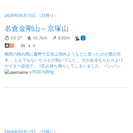
2026年06月13日 （日帰り）
名倉金剛山～京塚山
03:27
10.7km
630m
2
98
4
0
梅雨の晴れ間に藤野十五名山埋めようなどと思ったのが運の尽
き… とんでもないヒルとの戦いでした。 次があるならヒルよけ、
ゲイター必須で。 1匹お持ち帰りしてしまいました。パンパン
uYtOx7qXHg
2026年05月17日 （日帰り）