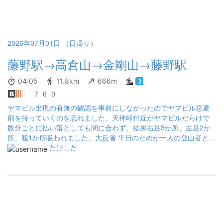
ヤマビルをやっつけていました。私よりも影響大の様子。 思えば
ヒルに刺されるのなんてたぶん15年ぶりくらいかな。 毎週のよう
に山に登っているのに被害を受けないから対策なんて遠い記憶の
彼方でした。 丹沢には秋冬しか登らないようにいていたけどそれ
以外は特に意識していませんでした。 マダニとブユの対策にばっ
2026年07月01日 （日帰り）
かり気をつけていたけどヒルのことはすっかり忘れてた。見た目
藤野駅→高倉山→金剛山→藤野駅
の不快度はMAXだけど実害はブユとかに比べれば弱いかな。でも
もうこりごりなので次から気をつけます。 キャンプもご無沙汰な
ので下山後に河原で肉焼いたりしながらキャンプ欲を鎮める。 一
04:05
11.8km
666m
3
番の目的だった秋山温泉でゴール、のはずが帰りのバスが故障
7
6
0
中…仕方なく帰りは駅まで歩きました。 事前対策とリサーチの大
ヤマビル出現の有無の確認を事前にしなかったのでヤマビル忌避
事さを確認する山行となりました。こういうハプニングの方が経
剤を持っていくのを忘れました。天神峠付近がヤマビルだらけで
験詰めた気がして悪くはないですね。もちろんなにも起こらない
数分ごとに払い落としても間に合わず、結果右足3か所、左足2か
のが一番ですが🤣
所、腹1か所吸われました。大反省 平日のためか一人の登山者とも
出会いませんでした。 この山行の一週間後にマダニが内ももに噛
たけした
みついているのを発見。病院でレーザーで除去してもらいまし
た。幸い感染症には感染していませんでした。長ズボンを履いて
いたのですが靴とズボンの間から入り込んだようです。スパッ
ツ、虫よけは使用してませんでした。