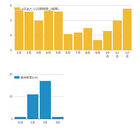
6
1日あたり日照時間（時間）
1日あたり日照時間（時間）
5
4
3
1月
2月
3月
4月
5月
6月
7月
8月
9月
10
11
12
月
月
月
20
最深積雪(cm)
最深積雪(cm)
10
0
12月
1月
2月
3月