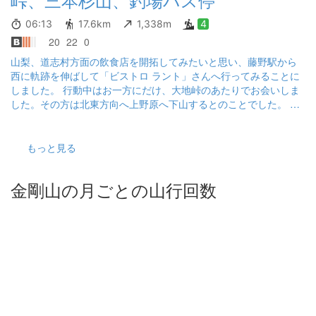
06:13
17.6km
1,338m
4
20
22
0
山梨、道志村方面の飲食店を開拓してみたいと思い、藤野駅から
西に軌跡を伸ばして「ビストロ ラント」さんへ行ってみることに
しました。 行動中はお一方にだけ、大地峠のあたりでお会いしま
した。その方は北東方向へ上野原へ下山するとのことでした。 計
画では強気に累積高度1800m、昼食後に北西に登り返して梁川駅
まで行くルートの予定でしたが、動物の気配や長めのバリエーシ
ョンルートの緊張でけっこう疲れたので、ちょうどバスの時刻も
もっと見る
あり、釣場バス停で切り上げて帰りました。
金剛山の月ごとの山行回数