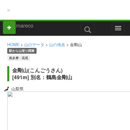
×
M
e
n
HOME
>
山のデータ
>
山の地名
> 金剛山
u
駅から山登り関東
奥多摩・高尾
金剛山(こんごうさん)
[491m] 別名：鶴島金剛山
山梨県