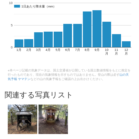
10
1日あたり降水量（mm）
1日あたり降水量（mm）
5
0
1月
2月
3月
4月
5月
6月
7月
8月
9月
10
11
12
月
月
月
※本ページ記載の気象データは、国土交通省が公開している国土数値情報をもとに推定を
行ったものであり、現在の気象情報を示すものではありません。登山の際は必ず
山の天
気予報 ヤマテン
などの山の気象予報をご確認の上お出かけください。
関連する写真リスト