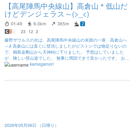
【高尾陣馬中央線山】高倉山＊低山だ
けどデンジェラス～(>_<)
01:49
6.0km
365m
2
23
12
2
藤野ザウルスの次は、高尾陣馬中央線山の未踏の一座 高倉山へ
～♪ 高倉山には直ぐに登頂しましたがピストンでは物足りないの
で、鶴島金剛山から天神峠に下りました。 予想はしていました
が、険しい登山道でした。 無事に周回できて良かったです。 お疲
れ山でした～♪
kamegamori
2026年05月06日 （日帰り）