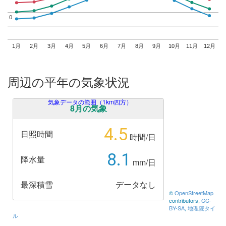
0
0
1月
2月
3月
4月
5月
6月
7月
8月
9月
10月
11月
12月
周辺の平年の気象状況
気象データの範囲（1km四方）
8月の気象
4.5
日照時間
時間/日
8.1
降水量
mm/日
最深積雪
データなし
©
OpenStreetMap
contributors,
CC-
BY-SA
,
地理院タイ
ル