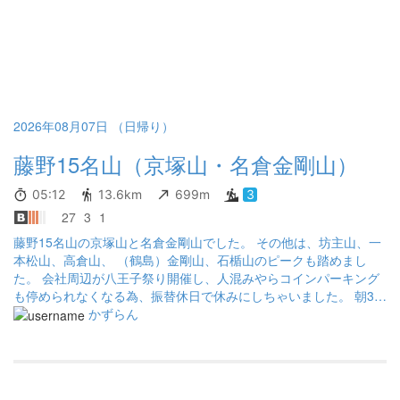
2026年08月07日 （日帰り）
藤野15名山（京塚山・名倉金剛山）
05:12
13.6km
699m
3
27
3
1
藤野15名山の京塚山と名倉金剛山でした。 その他は、坊主山、一
本松山、高倉山、 （鶴島）金剛山、石楯山のピークも踏めまし
た。 会社周辺が八王子祭り開催し、人混みやらコインパーキング
も停められなくなる為、振替休日で休みにしちゃいました。 朝3時
半頃には目覚めたのですが、ダラダラしてる間に自宅出発8時30分
かずらん
頃💦 この時期はスタート遅いと暑いだけですね。 早起きは三文の
徳なり！ 登山終了時間が遅くなってしまったので、お昼はパスし
て腹ペコ維持しつつ夕飯を楽しもうと思います。 途中自販機でコ
ーラ飲んだから、それがお昼かな？ ご覧いただきありがとうござ