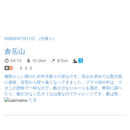
が通るから絶対来ないで！！」的な英語を大きな声で。。一人だ
から大丈夫と慣れてきたところに突然ルートに人がいて、めっち
ゃ恥ずかしい思いをした。 3)ホットコーヒー 夏に飲みたくなるわ
けがないな笑 しかもスノーピークのダブルウォールマグカップ、
とにかく冷めにくい😂 次回からはボトルにアイスコーヒーで。 4)
インナーウェア 久々にミレーのあみあみ無しで直に化繊インナー
着用。張り付き感が気になる😱 あみあみ+ウィックロンが結局最
2026年07月11日 （日帰り）
強な気がする
倉岳山
04:13
10.2km
815m
3
6
2
0
梅雨らしい雨のため半月振りの登山です。名山を求めて山梨方面
に侵攻、自宅から段々遠くなってきました。プラス頭の中は、マ
ダニの恐怖で一杯なので、藪が少ないルートを選択。事前に調べ
たら、藪が少なく広そうな山道なのでチャレンジです。藪は取り
付きに軽くあるくらいで、精神的にかなり楽でしたー。序盤は徒
たま
渉箇所もあり、涼しげな感じです。雛鶴分岐より南は踏み跡少な
く荒れ、不明瞭な箇所もあります。また高岩、山頂付近は急な登
りです。高岩～雛鶴峠～雛鶴トンネルに出るまでも倒木と土砂崩
れでかなり荒れてます。そんな中でしたが鉄塔付近が草刈りされ
ていて本当に助かりました、されていなかったら大変そうでし