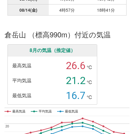
08/14
(金)
4時57分
18時41分
倉岳山 （標高990m）付近の気温
8月の気温（推定値）
26.6
最高気温
℃
21.2
平均気温
℃
16.7
最低気温
℃
最高気温
最高気温
平均気温
平均気温
最低気温
最低気温
20
20