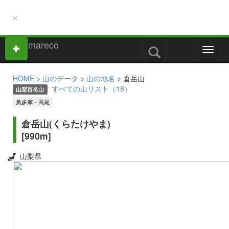
×
M
e
n
HOME
>
山のデータ
>
山の地名
> 倉岳山
u
すべての山リスト（18）
山梨百名山
奥多摩・高尾
倉岳山(くらたけやま)
[990m]
山梨県