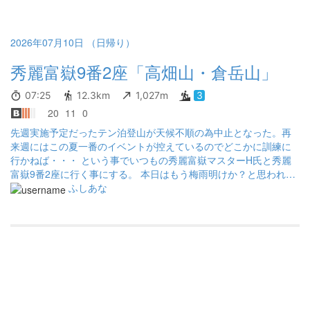
2026年07月10日 （日帰り）
秀麗富嶽9番2座「高畑山・倉岳山」
07:25
12.3km
1,027m
3
20
11
0
先週実施予定だったテン泊登山が天候不順の為中止となった。再
来週にはこの夏一番のイベントが控えているのでどこかに訓練に
行かねば・・・ という事でいつもの秀麗富嶽マスターH氏と秀麗
富嶽9番2座に行く事にする。 本日はもう梅雨明けか？と思われる
ほど滅茶苦茶天気が良かった。鳥沢駅に降りた際に空を見上げる
ふしあな
と雲がどこにも無い青空。という事は暑い！という事だ。予報で
は東京でも32度位になると言う。今回の山行は舗装路歩き以外は
樹林帯歩きなので、少しはましかと思ったがやはり暑くて後半は
バテた。普段あまり水を飲まない方だが、3L持って行った水分の
内約2Lを消費した。しかしながらトイレは1回も無し。全て汗で出
た感じ。また体内から冷やす、という意味でも冷たい飲料が必要
だと再認識。と言うかこれからの季節、低山はちときついか
な・・・さて、秀麗富嶽12景19峰も残り1つとなりました。