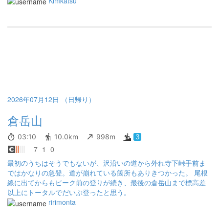
Kimkatsu
2026年07月12日 （日帰り）
倉岳山
03:10
10.0km
998m
3
7
1
0
最初のうちはそうでもないが、沢沿いの道から外れ寺下峠手前ま
ではかなりの急登。道が崩れている箇所もありきつかった。 尾根
線に出てからもピーク前の登りが続き、最後の倉岳山まで標高差
以上にトータルでだいぶ登ったと思う。
ririmonta