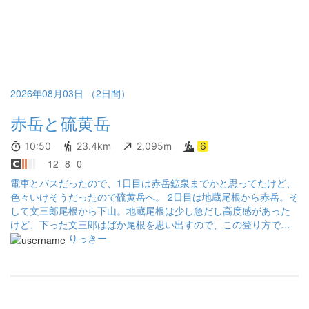
景色も楽しめる。 ＜食料記録＞ -行動食- ・[イオン株式会社] プロ
テイン ブランサンド クリームチーズ味 4枚 ×2日分 -1日目昼食-
・[第一屋製パン株式会社] ひとくちつつみソーセージ6個入 ・[山
崎製パン株式会社] ミニチョコクロワッサン9個入 -1日目夕食- ・
[日清食品株式会社] チキンラーメン ぶっこみ飯 ・[株式会社三幸産
業 ] 野菜たっぷりみそ汁の具 50g ・[株式会社なとり] 焼ほたて貝
ひも 14g ・[いなば食品株式会社] とりレバー 塩味 65g ・[株式会
2026年08月03日 （2日間）
社ドトールコーヒー] インスタントスティック 香るブラック ・[株
式会社夏目製菓] ベストチョイス 胡麻白かりんとう 85g ・[株式会
赤岳と硫黄岳
社ブルボン] バタークッキー 3枚 -2日目朝食- ・[日清食品株式会社]
カップヌードル ぶっこみ飯 ・[株式会社三幸産業 ] 野菜たっぷりみ
10:50
23.4km
2,095m
6
そ汁の具 50g ・[イオン株式会社] トップバリュベストプライス カ
12
8
0
ルパス 53g ・[株式会社ドトールコーヒー] インスタントスティッ
電車とバスだったので、1日目は赤岳鉱泉までかと思ってたけど、
ク 香るブラック ・[山崎製パン株式会社] ようかん小倉 60g -2日
色々いけそうだったので硫黄岳へ。 2日目は地蔵尾根から赤岳。そ
目昼食- ・[森永製菓株式会社] inバー プロテイン ベイクドチョコ
して文三郎尾根から下山。地蔵尾根は少し急だし高度感があった
・[株式会社ブルボン] バタークッキー 3枚 ・[山崎製パン株式会社]
けど、下った文三郎はばか尾根を思い出すので、この登り方でよ
ようかん小倉 60g -予備- ・[山崎製パン株式会社] ようかん小倉
かったと思ってます。
りっきー
60g ・[株式会社マルタイ] マルタイラーメン -飲料- ・[大塚製薬株
式会社] ポカリスエット 500ml 2本 ・[アサヒ飲料株式会社] 三ツ矢
サイダー 600ml -非常食- ・[大塚製薬株式会社] カロリーメイト ブ
ロック チーズ味 2本 ・[イオン株式会社] 素早くチャージドリンク
ゼリー エナジー180 マスカット味 180g ＜装備記録＞ （行動類）
[momt-bell] アルパイン ライトパック 40, 防汚シート [UNIQLO] ウ