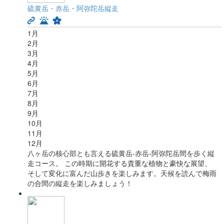
硫黄岳・赤岳・阿弥陀岳縦走
1
月
2
月
3
月
4
月
5
月
6
月
7
月
8
月
9
月
10
月
11
月
12
月
八ヶ岳の核心部とも言える硫黄岳-赤岳-阿弥陀岳間を歩く縦
走コース。 この時期に開花する貴重な植物と豪快な展望、
そして変化に富んだ山歩きを楽しみます。天候を読んで梅雨
の合間の縦走を楽しみましょう！