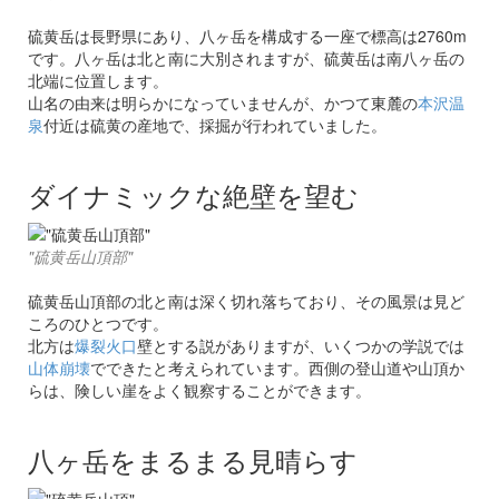
硫黄岳は長野県にあり、八ヶ岳を構成する一座で標高は2760m
です。八ヶ岳は北と南に大別されますが、硫黄岳は南八ヶ岳の
北端に位置します。
山名の由来は明らかになっていませんが、かつて東麓の
本沢温
泉
付近は硫黄の産地で、採掘が行われていました。
ダイナミックな絶壁を望む
"硫黄岳山頂部"
硫黄岳山頂部の北と南は深く切れ落ちており、その風景は見ど
ころのひとつです。
北方は
爆裂火口
壁とする説がありますが、いくつかの学説では
山体崩壊
でできたと考えられています。西側の登山道や山頂か
らは、険しい崖をよく観察することができます。
八ヶ岳をまるまる見晴らす