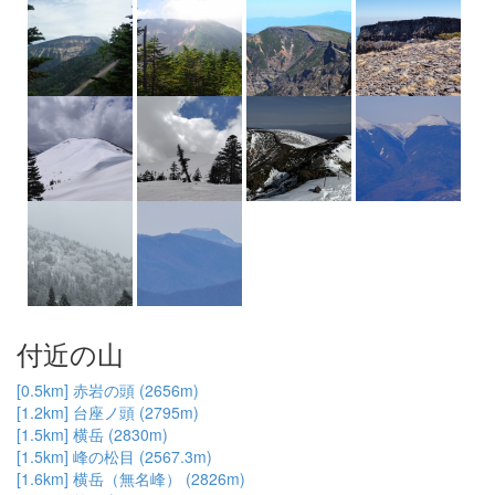
付近の山
[0.5km] 赤岩の頭 (2656m)
[1.2km] 台座ノ頭 (2795m)
[1.5km] 横岳 (2830m)
[1.5km] 峰の松目 (2567.3m)
[1.6km] 横岳（無名峰） (2826m)