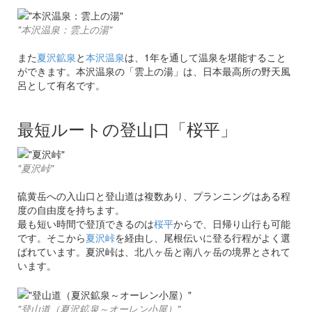
"本沢温泉：雲上の湯"
また
夏沢鉱泉
と
本沢温泉
は、1年を通して温泉を堪能すること
ができます。本沢温泉の「雲上の湯」は、日本最高所の野天風
呂として有名です。
最短ルートの登山口「桜平」
"夏沢峠"
硫黄岳への入山口と登山道は複数あり、プランニングはある程
度の自由度を持ちます。
最も短い時間で登頂できるのは
桜平
からで、日帰り山行も可能
です。そこから
夏沢峠
を経由し、尾根伝いに登る行程がよく選
ばれています。夏沢峠は、北八ヶ岳と南八ヶ岳の境界とされて
います。
"登山道（夏沢鉱泉～オーレン小屋）"