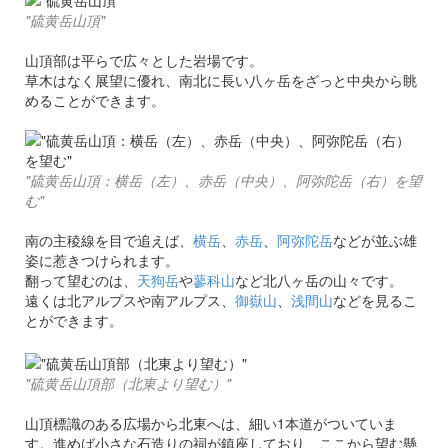
"硫黄岳山頂"
山頂部は平らで広々とした岩場です。
草木はなく展望に優れ、南北に長い八ヶ岳をざっと中央から眺
めることができます。
"硫黄岳山頂：横岳（左）、赤岳（中央）、阿弥陀岳（右）を望
む"
南の主稜線を目で追えば、
横岳
、
赤岳
、
阿弥陀岳
などが並ぶ雄
姿に惹きつけられます。
翻って望むのは、
天狗岳
や
蓼科山
など北八ヶ岳の山々です。
遠くは北アルプスや南アルプス、
御嶽山
、
浅間山
などを見るこ
とができます。
"硫黄岳山頂部（北東より望む）"
山頂標識のある広場から北東へは、細い1本道がついていま
す。進めば小さな石造りの祠が鎮座しており、ここから望む懸