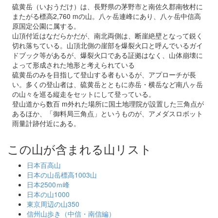
硫黄岳（いおうだけ）は、長野県の茅野市と南佐久郡南牧村に
またがる標高2,760 mの山。八ヶ岳連峰にあり、八ヶ岳中信高
原国定公園に属する。
山頂付近はなだらかだが、南北両側は、断崖絶壁となって鋭く
切れ落ちている。山頂北側の崖部を爆裂火口と呼んでいるガイ
ドブック等があるが、爆裂火口である証拠はなく、山体崩壊に
よって形成された地形と考えられている
硫黄岳のみを目指して登山する者もいるが、アプローチが長
い。多くの登山者は、硫黄岳とともに赤岳・横岳など南八ヶ岳
の山々を巡る縦走をセットにして登っている。
登山道から数百 m外れた場所に国土地理院が設置した三角点が
あるほか、「御料局三角点」というものが、アメダスロボット
雨量計跡付近にある。
この山が含まれる山リスト
日本百高山
日本の山岳標高1003山
日本2500ｍ峰
日本の山1000
東京周辺の山350
信州山歩き（中信・南信編）