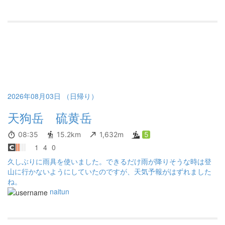
た。 対策①補給可能な間隔次第で携行する水の量を増やしすぎな
い 対策②ポケッタブル ライトポーチ Sに貴重品や重い電子デバイ
スをまとめて腰により荷重を分散させる 対策③缶詰など可食部以
外に重さのあるものを避ける（でも正直めちゃくちゃうまかっ
た） 対策④パンなどはかさばるのでエナジーバーなどにする。も
しくは潰してまとめておく。潰したパンなどでカロリーを確保で
きれば火器が不要になるかもしれない。 対策⑤ベースレイヤー・
下着・靴下をメリノウールに変更して枚数を減らす -熟睡できなか
った。 対策①一番の原因はご近所のバカみたいないびき。自分よ
2026年08月03日 （日帰り）
り後に設営したからどうしようもないが、自分が後から設営する
時はいびきをしそうな肥満体を避ける。 対策②とにかく床の硬さ
天狗岳 硫黄岳
が気になった。パレットやすのこが敷いてあるサイトだったのだ
が、むしろ土の上の方が固さの面ではよかったかもしれない。サ
08:35
15.2km
1,632m
5
イトの状況を事前確認してマットの厚さを調整する必要がある。
1
4
0
対策③寒くて目が覚めることもあった。内気温10℃外気温5℃の
環境だったが、今のスリーピングシステムだと快眠には至れなか
久しぶりに雨具を使いました。できるだけ雨が降りそうな時は登
ったので見直しが必要。 対策④パレットが若干斜めに傾いていた
山に行かないようにしていたのですが、天気予報がはずれました
のをあまり気に留めずに設営したが、すのこや土よりも滑りやす
ね。
くほんの少しの傾きでもかなりストレスになった。可能な限り平
naitun
坦を意識すると同時に底面の材質にも注目が必要。 -計画よりもペ
ースが遅れてしまった。テント泊装備なのでコースタイム0.7掛け
予定を立てたが、0.8掛けでマージンを取った方がもっとゆっくり