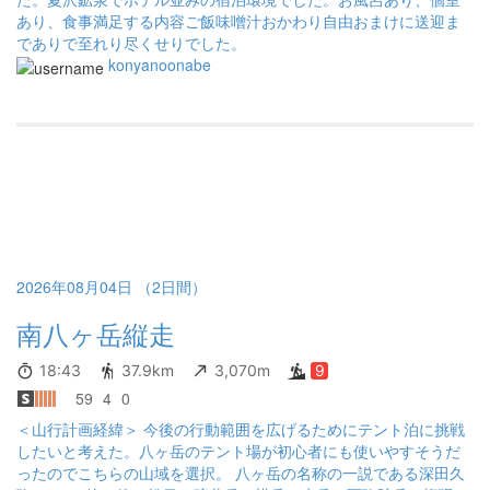
あり、食事満足する内容ご飯味噌汁おかわり自由おまけに送迎ま
でありで至れり尽くせりでした。
konyanoonabe
2026年08月04日 （2日間）
南八ヶ岳縦走
18:43
37.9km
3,070m
9
59
4
0
＜山行計画経緯＞ 今後の行動範囲を広げるためにテント泊に挑戦
したいと考えた。八ヶ岳のテント場が初心者にも使いやすそうだ
ったのでこちらの山域を選択。 八ヶ岳の名称の一説である深田久