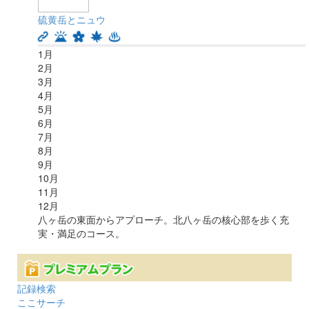
硫黄岳とニュウ
1
月
2
月
3
月
4
月
5
月
6
月
7
月
8
月
9
月
10
月
11
月
12
月
八ヶ岳の東面からアプローチ。北八ヶ岳の核心部を歩く充
実・満足のコース。
記録検索
ここサーチ