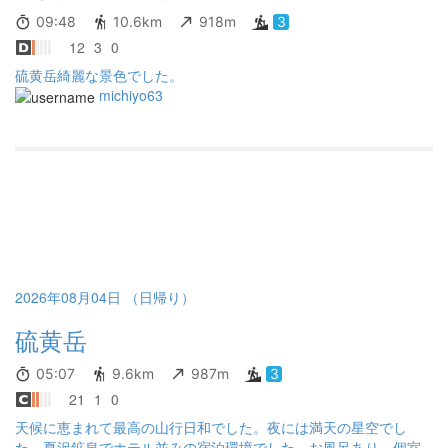
09:48
10.6km
918m
3
12
3
0
硫黄岳綺麗な景色でした。
michiyo63
2026年08月04日 （日帰り）
硫黄岳
05:07
9.6km
987m
3
21
1
0
天候に恵まれて最高の山行日和でした。夜には満天の星空でし
た。夏沢鉱泉でホテル並みの宿泊環境でした。お風呂あり、個室