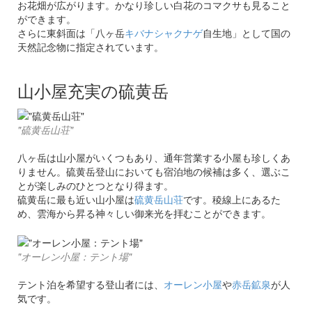
お花畑が広がります。かなり珍しい白花のコマクサも見ること
ができます。
さらに東斜面は「八ヶ岳
キバナシャクナゲ
自生地」として国の
天然記念物に指定されています。
山小屋充実の硫黄岳
"硫黄岳山荘"
八ヶ岳は山小屋がいくつもあり、通年営業する小屋も珍しくあ
りません。硫黄岳登山においても宿泊地の候補は多く、選ぶこ
とが楽しみのひとつとなり得ます。
硫黄岳に最も近い山小屋は
硫黄岳山荘
です。稜線上にあるた
め、雲海から昇る神々しい御来光を拝むことができます。
"オーレン小屋：テント場"
テント泊を希望する登山者には、
オーレン小屋
や
赤岳鉱泉
が人
気です。