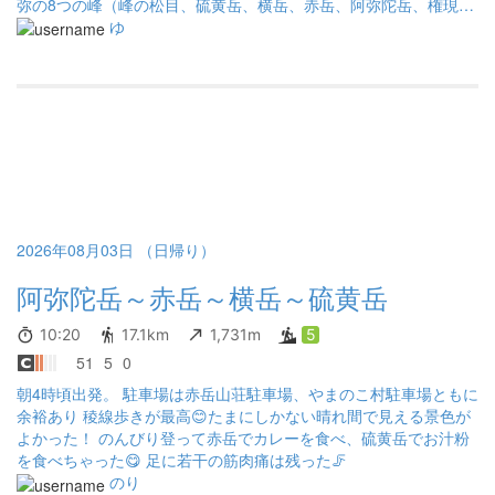
弥の8つの峰（峰の松目、硫黄岳、横岳、赤岳、阿弥陀岳、権現
岳、編笠山、西岳）とルートの途中にある北八ヶ岳のにゅう、天
ゆ
狗岳を目的に縦走してみることにした。 ＜感想＞ 天候は2日とも
晴れ。初日はガスが出ていたが2日目はほとんどずっと日が差して
いて前回の反省を踏まえて持ってきておいた帽子が大いに役立っ
た。日中はシャツ一枚で問題なかったが深夜は寒かった。外気温
は5℃くらいで寒くて目が覚めてしまった。 八ヶ岳は思っていた
よりも最高だった。行き先をみても来た道を振り返っても最高の
景色が続いた。コースの難度もよく、しっかり身体を動かして楽
しめた。ただ有名なエリアの宿命か、変な人も多かった。登りの
動きを見ようとすらしてない下り優先人間、登山道ど真ん中で喫
煙はじめるカス。有名所は本当にこういうところがネックであ
2026年08月03日 （日帰り）
る。 テント泊は初めてということもあり改善点が次から次へと出
阿弥陀岳～赤岳～横岳～硫黄岳
てきた。今後の活動域を広げるためにしっかりものにしていきた
い。サイトの状況次第で設営の難度が大きく変わるので少し焦っ
た。防寒対策もしっかりしたと思ったけど、もう少し冷えてきた
10:20
17.1km
1,731m
5
らしんどかった。一回の実践で得るものがたくさんあって今後が
51
5
0
かなり楽しみになった。 ルート設定は少し甘かった。ザックが思
朝4時頃出発。 駐車場は赤岳山荘駐車場、やまのこ村駐車場ともに
った以上に重くてペースが遅れた。日没までにマージンを取って
余裕あり 稜線歩きが最高😊たまにしかない晴れ間で見える景色が
おいたので何とかはなったがトラブルがあったら対応しきれなか
よかった！ のんびり登って赤岳でカレーを食べ、硫黄岳でお汁粉
ったので気を付けたい。 今回も無事に行程を終えることが出来て
を食べちゃった😋 足に若干の筋肉痛は残った🦵
なによりである。 ＜反省・改善点＞ -テント泊装備に慣れておら
のり
ず荷物が大きく、歩き始めはかなり肩がいたくて背負いなおし