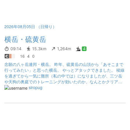
2026年08月05日 （日帰り）
横岳・硫黄岳
09:14
15.3km
1,264m
4
16
4
0
念願の八ヶ岳連邦・横岳。 昨年、硫黄岳の山頂から「あそこまで
行ってみたい」と思った横岳。 やっとアタックできました。 稜線
を過ぎてから一気に難所（私の中では）になりましたが、三ツ岳
や天狗の奥庭でのトレーニングが効いたのか、なんとかクリアで
きました。 次回はもう少し気持ちに余裕を持って楽しめるかな？
siropug
また来たい山です。