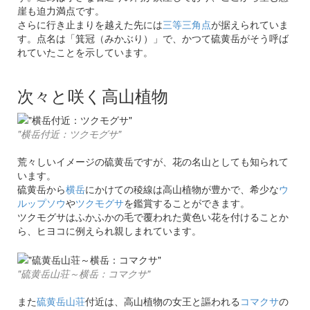
崖も迫力満点です。
さらに行き止まりを越えた先には
三等三角点
が据えられていま
す。点名は「箕冠（みかぶり）」で、かつて硫黄岳がそう呼ば
れていたことを示しています。
次々と咲く高山植物
"横岳付近：ツクモグサ"
荒々しいイメージの硫黄岳ですが、花の名山としても知られて
います。
硫黄岳から
横岳
にかけての稜線は高山植物が豊かで、希少な
ウ
ルップソウ
や
ツクモグサ
を鑑賞することができます。
ツクモグサはふかふかの毛で覆われた黄色い花を付けることか
ら、ヒヨコに例えられ親しまれています。
"硫黄岳山荘～横岳：コマクサ"
また
硫黄岳山荘
付近は、高山植物の女王と謳われる
コマクサ
の