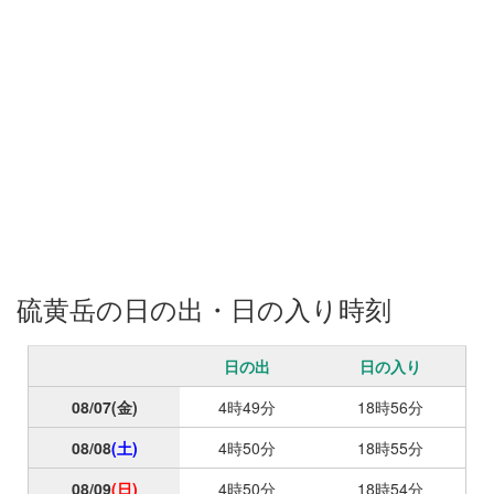
ンドマスター, [SOTO] パワーガス105トリプルミックス, [OGAWA
ND] Clip Stabilizer, [EVERNEW] Ti 400FD Cup, アルミリッド, [DAI
SO] チタン製折り畳みスプーン, 割り箸 （小物類） 非常食 モバイ
ルバッテリー, 充電ケーブル 現金（3万円） [DAISO] ダイヤルロッ
クワイヤータイプ, [BUFFALO] BSLW2220 ティッシュ, 除菌ウェッ
トティッシュ トイレットペーパー（3回分）×日数 ビニール袋（ゴ
ミ・汚れもの・濡れもの） 救急セット（ファーストエイド・笛・
保険証コピー・虫除けスプレー） 小物セット（ナイフ・はさみ・
ライター・ロウマッチ・[Black Diamond] コズモ350・予備電池・
テーピング・コンパス・予備キャップ）
硫黄岳の日の出・日の入り時刻
日の出
日の入り
08/07
(金)
4時49分
18時56分
08/08
(土)
4時50分
18時55分
08/09
(日)
4時50分
18時54分