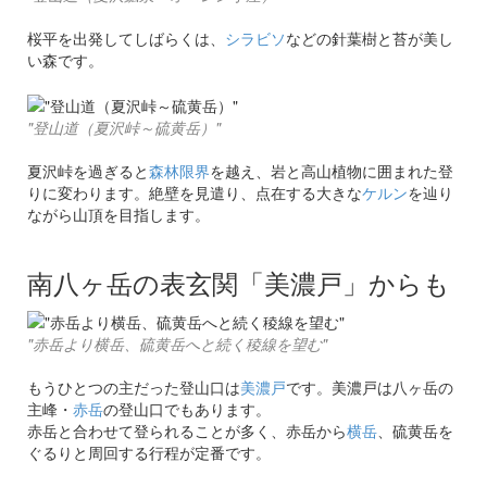
桜平を出発してしばらくは、
シラビソ
などの針葉樹と苔が美し
い森です。
"登山道（夏沢峠～硫黄岳）"
夏沢峠を過ぎると
森林限界
を越え、岩と高山植物に囲まれた登
りに変わります。絶壁を見遣り、点在する大きな
ケルン
を辿り
ながら山頂を目指します。
南八ヶ岳の表玄関「美濃戸」からも
"赤岳より横岳、硫黄岳へと続く稜線を望む"
もうひとつの主だった登山口は
美濃戸
です。美濃戸は八ヶ岳の
主峰・
赤岳
の登山口でもあります。
赤岳と合わせて登られることが多く、赤岳から
横岳
、硫黄岳を
ぐるりと周回する行程が定番です。