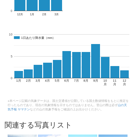
0
12月
1月
2月
3月
10
1日あたり降水量（mm）
1日あたり降水量（mm）
5
0
1月
2月
3月
4月
5月
6月
7月
8月
9月
10
11
12
月
月
月
※本ページ記載の気象データは、国土交通省が公開している国土数値情報をもとに推定を
行ったものであり、現在の気象情報を示すものではありません。登山の際は必ず
山の天
気予報 ヤマテン
などの山の気象予報をご確認の上お出かけください。
関連する写真リスト