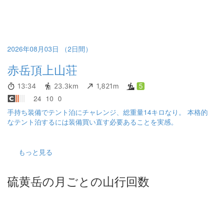
ルトラライトダウンジャケット, [momt-bell] WIC.ロングスリーブT
Men's, [WORKMAN] FieldCore AERO STRETCHクライミングパン
ツ, [ZAMST] EK-3 膝サポーター, トレッキングソックス, 帽子 [SAL
OMON] X BRAZE MID GORE-TEX, [SALOMON] QUICKLACE KIT
2026年08月03日 （2日間）
[momt-bell] トレールアクション グローブ Men's トレッキングポ
ール [momt-bell] バーサライト ジャケット Men's [momt-bell] スー
赤岳頂上山荘
パードライテック U.L.レインパンツ Men's [momt-bell] ポケッタブ
ル ライトポーチ S 手ぬぐい, 行動食×日数, ティッシュ, 熊鈴, [POL
13:34
23.3km
1,821m
5
ICE MAGNUM] B-609, マスク（往復分） スマートフォン, 予備GP
S, カールコード, [mobvoi] TicWatch Pro5 Enduro 飲料 （宿泊類）
24
10
0
[アライテント] スーパーライトツェルト1, インナーポール, グラン
手持ち装備でテント泊にチャレンジ、総重量14キロなり。 本格的
ドシート, 細引き, ぺグ [EVERNEW] FPmat100 [HUSKY] Musset S
なテント泊するには装備買い直す必要あることを実感。
hort, [SOL] エスケープヴィヴィ [momt-bell] スーパーメリノウール
L.W. ラウンドネックシャツ Men's, [momt-bell] スーパーメリノウ
ール L.W. タイツ Men's, [THERMOHAIR] Thermohair Socks レギ
もっと見る
ュラーソックス アイマスク, 耳栓 [アース製薬] おすだけノーマッ
ト, [DAISO] 温・湿度計壁掛けタイプ, [Shurtape] ダクトテープ [Ka
o] メンズビオレ 顔もふけるボディシート×日数, 衛生道具（歯ブラ
硫黄岳の月ごとの山行回数
シ・フロス・ガム）, 日焼け止め 着替え（下着・靴下）×日数, 帰
宅用着替え（[adidas] climachill） （調理類） 水（調理用）・ [SA
WYER] SAWYER MINI SP128・食料×日数・コーヒー [DAISO] ス
ープジャーケース, [SOTO] マイクロレギュレーターストーブウイ