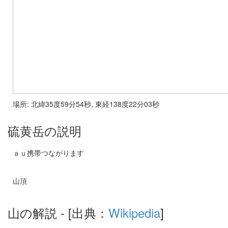
場所: 北緯35度59分54秒, 東経138度22分03秒
硫黄岳の説明
ａｕ携帯つながります
山頂
山の解説
- [出典：
Wikipedia
]