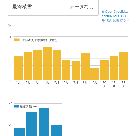
最深積雪
データなし
©
OpenStreetMap
contributors,
CC-
BY-SA
,
地理院タイ
ル
8
1日あたり日照時間（時間）
1日あたり日照時間（時間）
6
4
2
1月
2月
3月
4月
5月
6月
7月
8月
9月
10
11
12
月
月
月
40
最深積雪(cm)
最深積雪(cm)
20