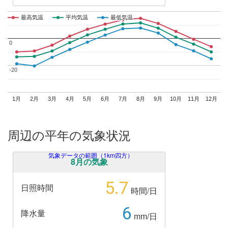
最高気温
最高気温
平均気温
平均気温
最低気温
最低気温
0
0
-20
-20
1月
2月
3月
4月
5月
6月
7月
8月
9月
10月
11月
12月
周辺の平年の気象状況
気象データの範囲（1km四方）
8月の気象
5.7
日照時間
時間/日
6
降水量
mm/日