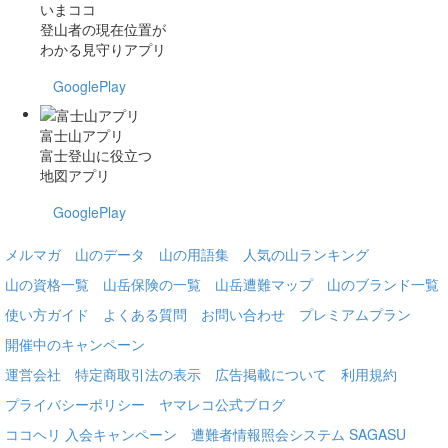
いまココ
登山者の現在位置が
わかる見守りアプリ
GooglePlay
富士山アプリ
富士登山に役立つ
地図アプリ
GooglePlay
メルマガ
山のデータ
山の用語集
人気の山ランキング
山の資格一覧
山岳保険の一覧
山岳遭難マップ
山のブランド一覧
使い方ガイド
よくある質問
お問い合わせ
プレミアムプラン
開催中のキャンペーン
運営会社
特定商取引法の表示
広告掲載について
利用規約
プライバシーポリシー
ヤマレコ公式ブログ
ココヘリ 入会キャンペーン
遭難者情報照会システム SAGASU