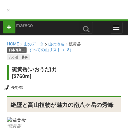
×
M
e
n
HOME
>
山のデータ
>
山の地名
> 硫黄岳
u
すべての山リスト（18）
日本百高山
八ヶ岳・蓼科
硫黄岳(いおうだけ)
[2760m]
長野県
絶壁と高山植物が魅力の南八ヶ岳の秀峰
"硫黄岳"