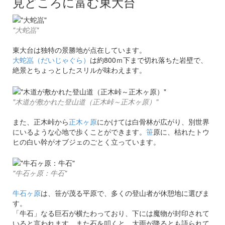
見どころに富む東大台
"大蛇嵓"
東大台は独特の景勝地が点在しています。
大蛇嵓（だいじゃぐら）
は約800ｍ下まで切れ落ちた岩壁で、
絶景とちょっとしたスリルが味わえます。
"木道が敷かれた登山道（正木峠～正木ヶ原）"
また、正木峠から
正木ヶ原
にかけては白骨林が広がり、別世界
にいるような心地で歩くことができます。
笹
原に、枯れたトウ
ヒの白い幹がオブジェのごとく立っています。
"牛石ヶ原：牛石"
牛石ヶ原
は、笹が茂る平原で、多くの登山者が休憩地に選びま
す。
「牛石」なる巨石が横たわっており、下には魔物が封印されて
いると言われます。また石を叩くと、大雨が降るとも語られて