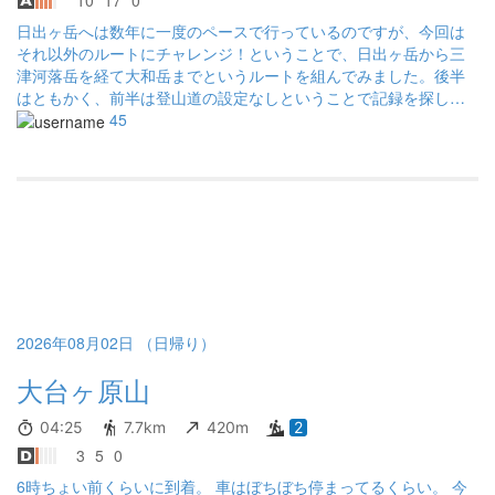
日出ヶ岳へは数年に一度のペースで行っているのですが、今回は
それ以外のルートにチャレンジ！ということで、日出ヶ岳から三
津河落岳を経て大和岳までというルートを組んでみました。後半
はともかく、前半は登山道の設定なしということで記録を探しま
したが、ほぼゼロ…。 歩きやすそうな稜線なのになぜ道がついて
45
いないのか、足跡は多数あるのになぜ記録が上がらないのか、ハ
テナがいっぱいでしたが、現地で納得…。入っちゃダメというこ
とですね。 ビジターセンターに寄ったついでに尋ねたところ、
「人が入ることで踏み跡などがつくので（ついていました）、保
護するために一帯へ立ち入らないようにお願いしています。すご
くいい所なんですけどね。ただ国有林ですので、立ち入り禁止に
はできません。ご理解ください」とのことでした。確かに地図で
は破線ルートになっていたりしますが、ドライブウェイから見る
限りでは登山口に立ち入らないようにとの看板が立っています。
ビジターセンターに掲示されていた地図では、三津河落岳や大和
2026年08月02日 （日帰り）
岳も含めて通行不可とされていました。 なかなか難しい問題です
大台ヶ原山
ね。 「すごくいい所」という優しいフォローに、行きたい欲を掻
き立てられはしましたが…。 とりあえず、大台ケ原（西）への入
山方法も確認できたので、秋のいい時に行けるよう準備します！ ※
04:25
7.7km
420m
2
熊は牛石ヶ原で見ました。到着すると、3人が立ち止まって同じ方
3
5
0
向を見ていらっしゃいました。何かいるのかなと思ったら、熊だ
6時ちょい前くらいに到着。 車はぼちぼち停まってるくらい。 今
ったようです。（子熊かなとのこと。付近にほかの熊はいないよ