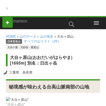
×
M
e
n
HOME
>
山のデータ
>
山の地名
> 大台ヶ原山
u
すべての山リスト（25）
日本百名山
大台ケ原・大杉谷・高見山
大台ヶ原山(おおだいがはらやま)
[1695m] 別名：日出ヶ岳
三重県
奈良県
秘境感が味わえる台高山脈南部の山地
"大台ヶ原山"