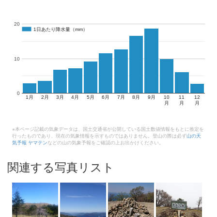
20
1日あたり降水量（mm）
1日あたり降水量（mm）
10
0
1月
2月
3月
4月
5月
6月
7月
8月
9月
10
11
12
月
月
月
※本ページ記載の気象データは、国土交通省が公開している国土数値情報をもとに推定を
行ったものであり、現在の気象情報を示すものではありません。登山の際は必ず
山の天
気予報 ヤマテン
などの山の気象予報をご確認の上お出かけください。
関連する写真リスト