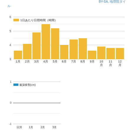
BY-SA
,
地理院タイ
ル
6
1日あたり日照時間（時間）
1日あたり日照時間（時間）
5
4
3
1月
2月
3月
4月
5月
6月
7月
8月
9月
10
11
12
月
月
月
1
最深積雪(cm)
最深積雪(cm)
0
-1
12月
1月
2月
3月