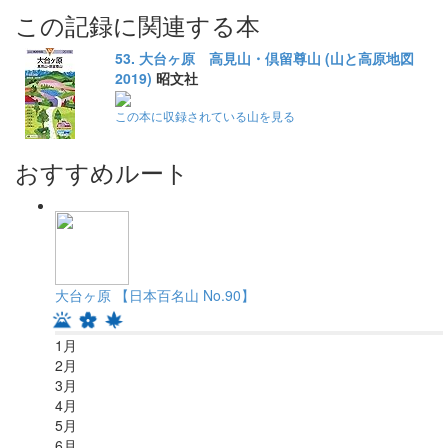
この記録に関連する本
53. 大台ヶ原 高見山・倶留尊山 (山と高原地図
2019)
昭文社
この本に収録されている山を見る
おすすめルート
大台ヶ原 【日本百名山 No.90】
1
月
2
月
3
月
4
月
5
月
6
月