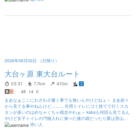
2026年08月02日 （日帰り）
大台ヶ原 東大台ルート
03:31
7.7km
410m
2
48
14
0
まあなぁここにわざわざ書く事でも無いんやけどねぇ～ まあ前々
から見てる事やねんけど.......... 共用トイレにゴミ捨てて行くスカ
タンが多いのはめちゃくちゃ残念やわぁ～ kakaも何回も見てるん
やけど女子トイレの汚物入れに食べた後の袋だったり要は登山中
に出たゴミを捨てて行ってる人が多いらしい。 己達から出たゴミ
赤い人
なんやからトイレの汚物入れに押し込んで帰らんと家に持って帰