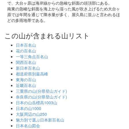
で、大台ヶ原は海岸線からの急峻な斜面の頭頂部にある。
南東の急峻な斜面を海上から湿った風が吹き上げるため大台ヶ
原では年間を通じて降水量が多く、屋久島に並ぶと言われるほ
どの多雨地帯である。
この山が含まれる山リスト
日本百名山
花の百名山
一等三角点百名山
関西百名山
新日本百名山
都道府県別最高峰
東海の百山
近畿百名山
三重県の山(分県登山ガイド)
奈良県の山(分県登山ガイド)
日本の山岳標高1003山
日本の山1000
大阪周辺の山250
魅力別で選ぶ日本新百名山
日本名山図会