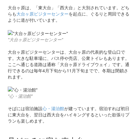
大台ヶ原は、「東大台」「西大台」と大別されています。どち
らも
大台ヶ原ビジターセンター
を起点に、ぐるりと周回できる
ように道が付いています。
"大台ヶ原ビジターセンター"
大台ヶ原ビジターセンターは、大台ヶ原の代表的な登山口で
す。大きな駐車場に、バス停や売店、公衆トイレもあります。
ここへ通じる道路は通称「大台ヶ原ドライブウェイ」です。通
行できるのは毎年4月下旬から11月下旬までで、冬期は閉鎖さ
れます。
"心・湯治館"
そばには宿泊施設
心・湯治館
が建っています。宿泊すれば初日
に東大台を、翌日は西大台をハイキングするといった欲張りプ
ランも楽しめます。