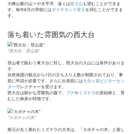
大峰山脈の山々や太平洋、遠くは
富士山
も望むことができま
す。毎年6月の早朝には
ダイヤモンド富士
を拝むことができま
す。
落ち着いた雰囲気の西大台
"西大台：登山道"
登山者で賑わう東大台に対し、西大台の入山には条件がありま
す。
自然保護の観点から1日の立ち入り人数が制限されており、事
前に申請が必要です。さらに出発前には
大台ヶ原ビジターセン
ター
でレクチャーを受けます。
西大台は静かな雰囲気の森で、
ブナ
や
ミズナラ
の原始林と、苔
むした林床が特徴です。
"カボチャの木"
根元が丸く膨れたミズナラの大木は、「カボチャの木」と親し