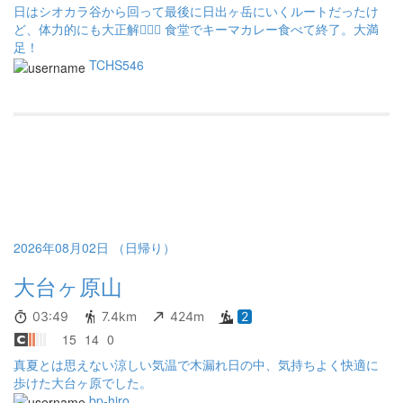
日はシオカラ谷から回って最後に日出ヶ岳にいくルートだったけ
うでした） 私が見たときは遠くの笹薮の中に背中だけが見えてい
ど、体力的にも大正解🙆🏻‍♀️ 食堂でキーマカレー食べて終了。大満
る状態でしたが（なので写真は撮っていません）、最初は比較的
足！
登山道の近くにいたようです。 その後登山ガイドの方にご報告し
TCHS546
ました。ここ数日同じ場所に居座っているのもいるとのこと。登
山道にも何か所か熊鈴が置いてありました。
2026年08月02日 （日帰り）
大台ヶ原山
03:49
7.4km
424m
2
15
14
0
真夏とは思えない涼しい気温で木漏れ日の中、気持ちよく快適に
歩けた大台ヶ原でした。
bp-hiro