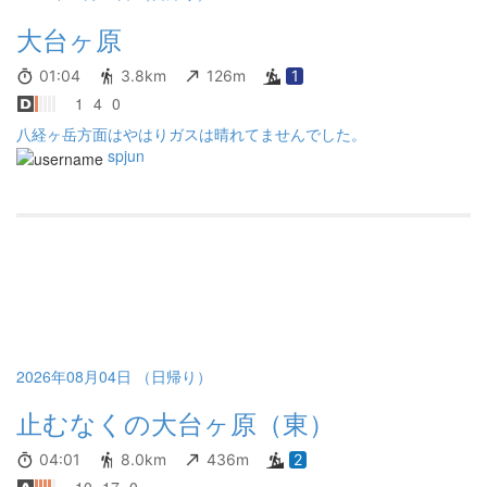
大台ヶ原
01:04
3.8km
126m
1
1
4
0
八経ヶ岳方面はやはりガスは晴れてませんでした。
spjun
2026年08月04日 （日帰り）
止むなくの大台ヶ原（東）
04:01
8.0km
436m
2
10
17
0