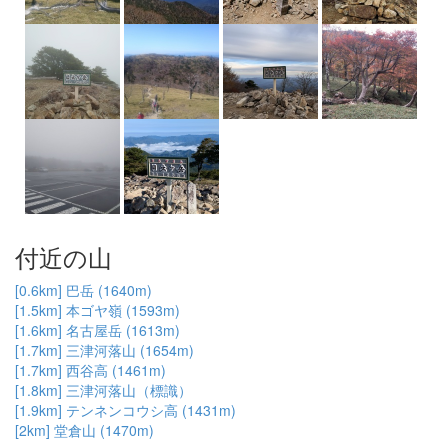
付近の山
[0.6km] 巴岳 (1640m)
[1.5km] 本ゴヤ嶺 (1593m)
[1.6km] 名古屋岳 (1613m)
[1.7km] 三津河落山 (1654m)
[1.7km] 西谷高 (1461m)
[1.8km] 三津河落山（標識）
[1.9km] テンネンコウシ高 (1431m)
[2km] 堂倉山 (1470m)