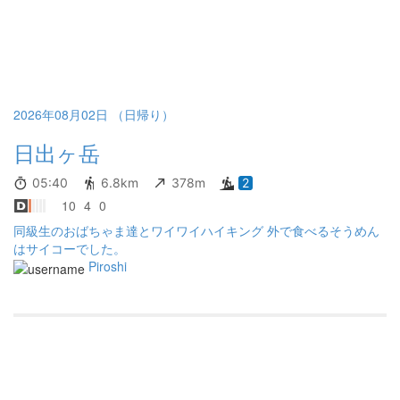
レベル。やばい… 高山が恋しい… とりあえず頂上を後にして回る
と木道の階段がとっても気持ちのいいお散歩ルート。 そして大蛇
嵓へ。 ナイフリッジな岩を登れるのかと思ったら見るだけか… 鋸
山のフォトスポットみたいな場所がある。 ガッツリチェーンに囲
まれて危険度対策された岩場。 その後ぐるっと半周まわったけ
ど。 意味不明に降って見栄えしない吊り橋を渡ってまた上がる。
大蛇嵓以降の半周はなくて良かったな😇 あんよ疲れただけだっ
2026年08月02日 （日帰り）
た。 今週の1番の青空は鳥取砂丘でした😇 おかしいな…関西ピー
日出ヶ岳
カン予報だったのに！ 関東の煮え切らない天気から逃れるべく関
西にきたのに！！！ 山の天気は難しい。 いや… 今時期の天気は難
しい… 来週は晴れますように☀️
05:40
6.8km
378m
2
10
4
0
同級生のおばちゃま達とワイワイハイキング 外で食べるそうめん
はサイコーでした。
Piroshi