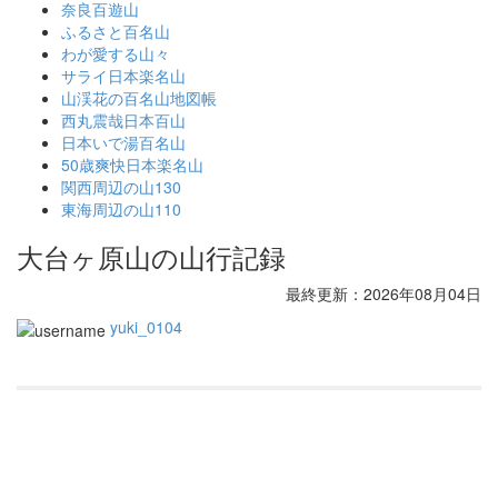
奈良百遊山
ふるさと百名山
わが愛する山々
サライ日本楽名山
山渓花の百名山地図帳
西丸震哉日本百山
日本いで湯百名山
50歳爽快日本楽名山
関西周辺の山130
東海周辺の山110
大台ヶ原山の山行記録
最終更新：2026年08月04日
yuki_0104