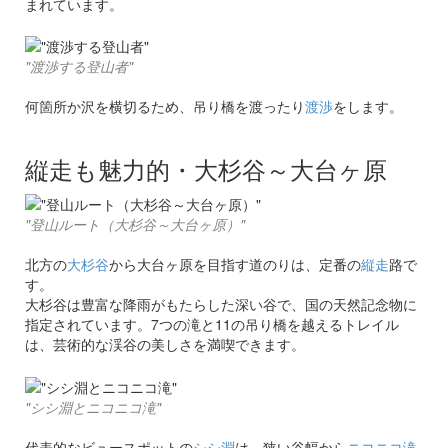
まれています。
"渡渉する登山者"
何箇所か沢を横切るため、吊り橋を渡ったり
渡渉
をします。
縦走も魅力的・大杉谷～大台ヶ原
"登山ルート（大杉谷～大台ヶ原）"
北方の
大杉谷
から大台ヶ原を目指す道のりは、定番の
縦走
路で
す。
大杉谷は豊富な降雨がもたらした深い谷で、国の天然記念物に
指定されています。7つの滝と11の吊り橋を越えるトレイル
は、芸術的な渓谷の美しさを満喫できます。
"シシ淵とニコニコ滝"
代表的なビュースポットの
シシ淵
は、狭い谷幅から
ニコニコ滝