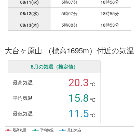
08/11
(火)
5時07分
18時56分
08/12
(水)
5時07分
18時55分
08/13
(木)
5時08分
18時53分
大台ヶ原山 （標高1695m）付近の気温
8月の気温（推定値）
20.3
最高気温
℃
15.8
平均気温
℃
11.5
最低気温
℃
最高気温
最高気温
平均気温
平均気温
最低気温
最低気温