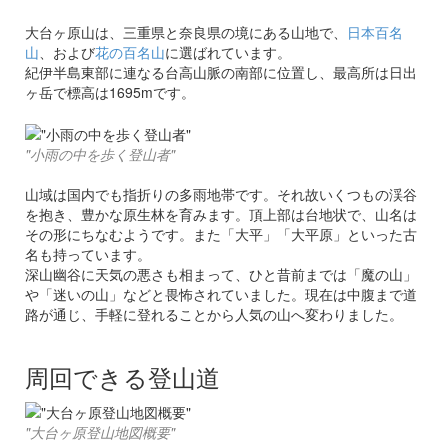
大台ヶ原山は、三重県と奈良県の境にある山地で、
日本百名
山
、および
花の百名山
に選ばれています。
紀伊半島東部に連なる台高山脈の南部に位置し、最高所は日出
ヶ岳で標高は1695mです。
"小雨の中を歩く登山者"
山域は国内でも指折りの多雨地帯です。それ故いくつもの渓谷
を抱き、豊かな原生林を育みます。頂上部は台地状で、山名は
その形にちなむようです。また「大平」「大平原」といった古
名も持っています。
深山幽谷に天気の悪さも相まって、ひと昔前までは「魔の山」
や「迷いの山」などと畏怖されていました。現在は中腹まで道
路が通じ、手軽に登れることから人気の山へ変わりました。
周回できる登山道
"大台ヶ原登山地図概要"