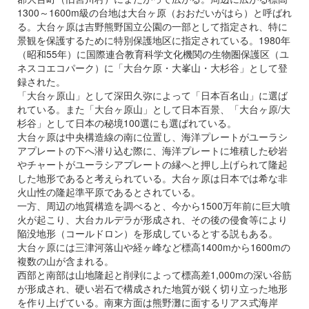
1300～1600m級の台地は大台ヶ原（おおだいがはら）と呼ばれ
る。大台ヶ原は吉野熊野国立公園の一部として指定され、特に
景観を保護するために特別保護地区に指定されている。1980年
（昭和55年）に国際連合教育科学文化機関の生物圏保護区（ユ
ネスコエコパーク）に「大台ケ原・大峯山・大杉谷」として登
録された。
「大台ヶ原山」として深田久弥によって「日本百名山」に選ば
れている。また「大台ヶ原山」として日本百景、「大台ヶ原/大
杉谷」として日本の秘境100選にも選ばれている。
大台ヶ原は中央構造線の南に位置し、海洋プレートがユーラシ
アプレートの下へ潜り込む際に、海洋プレートに堆積した砂岩
やチャートがユーラシアプレートの縁へと押し上げられて隆起
した地形であると考えられている。大台ヶ原は日本では希な非
火山性の隆起準平原であるとされている。
一方、周辺の地質構造を調べると、今から1500万年前に巨大噴
火が起こり、大台カルデラが形成され、その後の侵食等により
陥没地形（コールドロン）を形成しているとする説もある。
大台ヶ原には三津河落山や経ヶ峰など標高1400mから1600mの
複数の山が含まれる。
西部と南部は山地隆起と削剥によって標高差1,000mの深い谷筋
が形成され、硬い岩石で構成された地質が鋭く切り立った地形
を作り上げている。南東方面は熊野灘に面するリアス式海岸