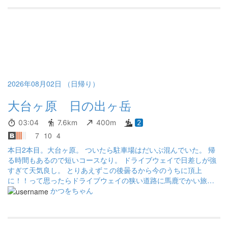
れや‼️ 見た目気にして綺麗にしてる奴が、こんな事してると思うと
情けないわ。 もちろん男性でもトイレにゴミ捨てて行くボケはお
るよ。 けど、圧倒的に女子の方がその傾向は多いみたいやわ～ 登
山道にティッシュや飴ちゃんの袋とか捨てて行くスカタンもたま
に居てるけど、なんにしても己達から出たゴミは全て持って帰れ
やボケ‼️
2026年08月02日 （日帰り）
大台ヶ原 日の出ヶ岳
03:04
7.6km
400m
2
7
10
4
本日2本目。大台ヶ原。 ついたら駐車場はだいぶ混んでいた。 帰
る時間もあるので短いコースなり。 ドライブウェイで日差しが強
すぎて天気良し。 とりあえずこの後曇るから今のうちに頂上
に！！って思ったらドライブウェイの狭い道路に馬鹿でかい旅行
会社バス。 すれ違いのために時間がかかるためバスの後ろは渋
かつをちゃん
滞。 くっそ！！！このタイムロスが惜しいい。 曇っちゃう！早く
して！！！ 駐車場についてすぐ頂上行ったけどその頃には雲が多
い。 ただ標高も低いし太陽が出るとクソ暑い… 熱中症になるかの