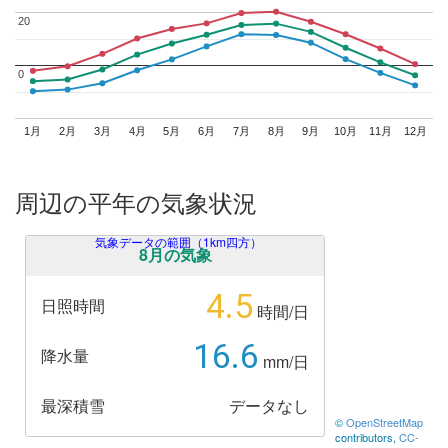
20
20
0
0
1月
2月
3月
4月
5月
6月
7月
8月
9月
10月
11月
12月
周辺の平年の気象状況
気象データの範囲（1km四方）
8月の気象
4.5
日照時間
時間/日
16.6
降水量
mm/日
最深積雪
データなし
©
OpenStreetMap
contributors,
CC-