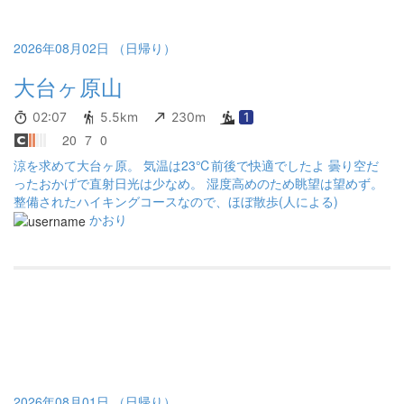
2026年08月02日 （日帰り）
大台ヶ原山
02:07
5.5km
230m
1
20
7
0
涼を求めて大台ヶ原。 気温は23℃前後で快適でしたよ 曇り空だ
ったおかげで直射日光は少なめ。 湿度高めのため眺望は望めず。
整備されたハイキングコースなので、ほぼ散歩(人による)
かおり
2026年08月01日 （日帰り）