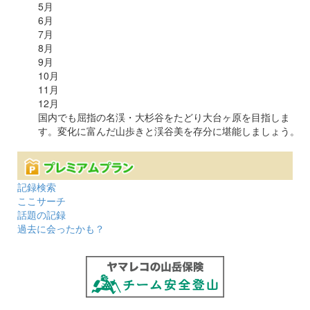
5
月
6
月
7
月
8
月
9
月
10
月
11
月
12
月
国内でも屈指の名渓・大杉谷をたどり大台ヶ原を目指しま
す。変化に富んだ山歩きと渓谷美を存分に堪能しましょう。
記録検索
ここサーチ
話題の記録
過去に会ったかも？