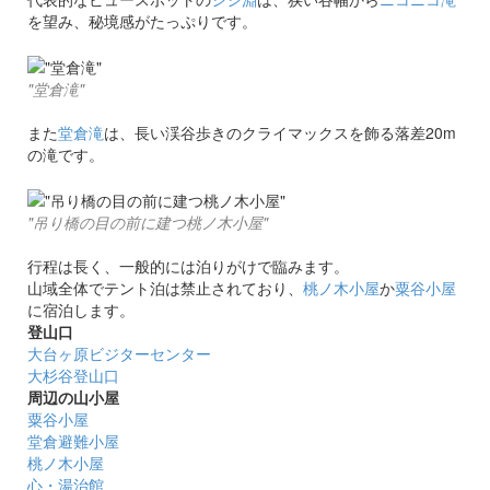
を望み、秘境感がたっぷりです。
"堂倉滝"
また
堂倉滝
は、長い渓谷歩きのクライマックスを飾る落差20m
の滝です。
"吊り橋の目の前に建つ桃ノ木小屋"
行程は長く、一般的には泊りがけで臨みます。
山域全体でテント泊は禁止されており、
桃ノ木小屋
か
粟谷小屋
に宿泊します。
登山口
大台ヶ原ビジターセンター
大杉谷登山口
周辺の山小屋
粟谷小屋
堂倉避難小屋
桃ノ木小屋
心・湯治館