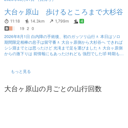
大台ヶ原山 歩けるところまで大杉谷
11:18
14.3km
1,799m
4
19
2
0
2026年8月1日 白内障の手術後、初のガッツリ山行🚶 本日はソロ
期間限定相棒の息子は留守番🚶 大台ヶ原側から大杉谷へ できれば
シシ淵までとは思ったけど 光滝まで足を運びました🚶 大台ヶ原側
からの激下りは 前情報にもあったけれども 強烈でした🤣 時期も時
期🤣 これをピストンでの登り返は ダルー🤣っと思いつつ 先月、息
子との大台ヶ原でのジブリケ原からの 本日は日の出も見れて☀️ 大
台ヶ原側のキツイ山行での 一発目の堂倉滝の美しさに来て良かっ
もっと見る
たと 感動✨ 大杉谷登山口から日の出岳の日帰りピストン組が3人
もいらっしゃって🤩👏 色々、お話もさせてもらい🙌 目標地点まで
大台ヶ原山の月ごとの山行回数
は私には無理でしたが とても良い休日になりました。 大台ヶ原か
ら下って粟谷小屋と堂倉避難小屋行きの二股あったのですが 行き
と帰りで分けて抜けたのですが 行き粟谷小屋ルート使ってワンパ
クコースでした🙌 帰りうーんうーん思ったのですが 避難小屋のル
ートは普通の登山ルート✨って 印象うけました✨ 道中の方に聞い
たら今は暑いせいか🤣 桃の木小屋もシーズンオフの時期だったそ
うです 次は七つ釜滝、シシ淵を堪能したく 険しい登り返しの洗礼
を受けながら 無事、帰宅できました😀 #大杉谷 #三重県 #大杉