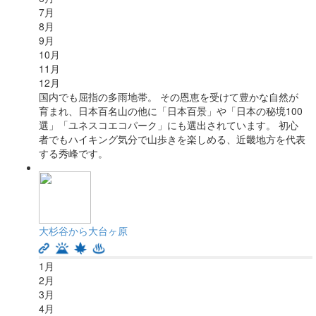
7
月
8
月
9
月
10
月
11
月
12
月
国内でも屈指の多雨地帯。 その恩恵を受けて豊かな自然が
育まれ、日本百名山の他に「日本百景」や「日本の秘境100
選」「ユネスコエコパーク」にも選出されています。 初心
者でもハイキング気分で山歩きを楽しめる、近畿地方を代表
する秀峰です。
大杉谷から大台ヶ原
1
月
2
月
3
月
4
月