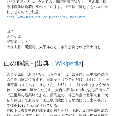
※バスで行く人へ。今までの上市駅発着ではなく、八木駅・橿
原神宮前駅発着に変わっています。上市駅で降りてもバスに乗
れませんのでご注意。
https://www.narakotsu.co.jp/rosen/rinji/index.html
山頂
大台ケ原
展望ポイント
大峰山脈、尾鷲湾、太平洋など 条件が良ければ富士山も
山の解説
- [出典：
Wikipedia
]
大台ヶ原山（おおだいがはらやま）は、奈良県と三重県の県境
の台高山脈に位置する、日出ヶ岳（ひでがだけ、1,695m）、三
津河落山（さんずこうちさん、1,654m）、経ヶ峰（きょうがみ
ね、1,529m）等からなる山。大台ヶ原山の一峰である日出ヶ岳
は三重県の最高峰である。最高点の一等三角点は基準点名「大
台ヶ原山」であるが、国土地理院による地図には日出ヶ岳とし
て標高1695.1mと記されている。
行政上は奈良県吉野郡上北山村と同郡川上村および三重県多気
郡大台町（旧宮川村）にまたがって広がる。周辺に広がる標高