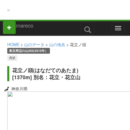
×
M
e
n
HOME
>
山のデータ
>
山の地名
> 花立ノ頭
u
東京周辺の山350(2010年）
丹沢
花立ノ頭(はなだてのあたま)
[1370m] 別名：花立・花立山
神奈川県