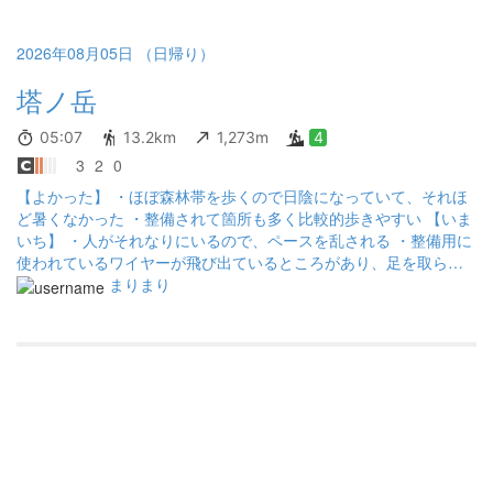
2026年08月05日 （日帰り）
塔ノ岳
05:07
13.2km
1,273m
4
3
2
0
【よかった】 ・ほぼ森林帯を歩くので日陰になっていて、それほ
ど暑くなかった ・整備されて箇所も多く比較的歩きやすい 【いま
いち】 ・人がそれなりにいるので、ペースを乱される ・整備用に
使われているワイヤーが飛び出ているところがあり、足を取られ
ることがあった ・保護目的で木道を外れないでと書いてあるにも
まりまり
かかわらず、追い抜きやすれ違い時に平気で外れる人がいて心が
痛む