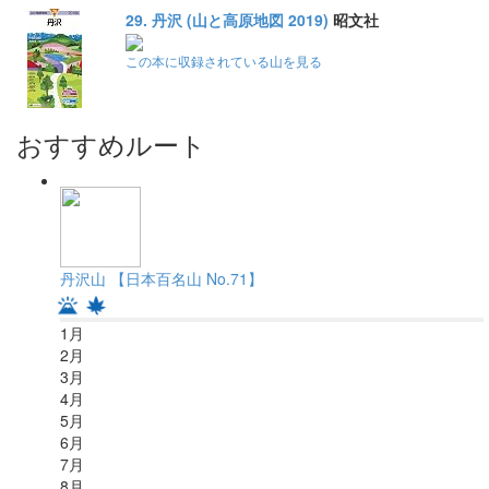
29. 丹沢 (山と高原地図 2019)
昭文社
この本に収録されている山を見る
おすすめルート
丹沢山 【日本百名山 No.71】
1
月
2
月
3
月
4
月
5
月
6
月
7
月
8
月