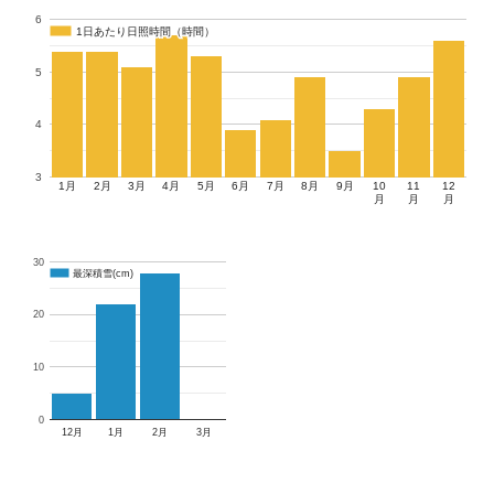
6
1日あたり日照時間（時間）
1日あたり日照時間（時間）
5
4
3
1月
2月
3月
4月
5月
6月
7月
8月
9月
10
11
12
月
月
月
30
最深積雪(cm)
最深積雪(cm)
20
10
0
12月
1月
2月
3月