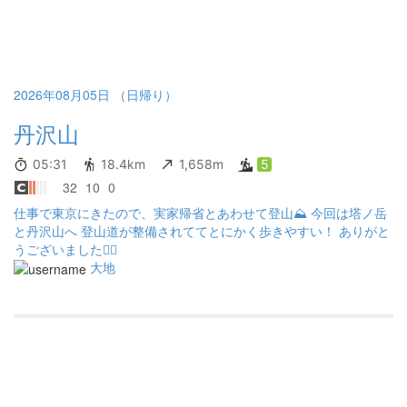
2026年08月05日 （日帰り）
丹沢山
05:31
18.4km
1,658m
5
32
10
0
仕事で東京にきたので、実家帰省とあわせて登山⛰️ 今回は塔ノ岳
と丹沢山へ 登山道が整備されててとにかく歩きやすい！ ありがと
うございました🙇‍♂️
大地