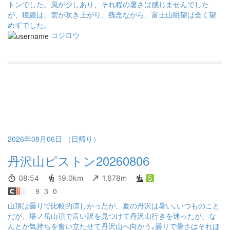
トンでした。風が少しあり、それ程の暑さは感じませんでした
が、稜線は、雲が吹き上がり、残念ながら、富士山眺望は全く望
めずでした。
コジロウ
2026年08月06日 （日帰り）
丹沢山ピストン20260806
08:54
19.0km
1,678m
5
9
3
0
山頂は曇りで比較的涼しかったが、夏の丹沢は暑い｡いつものこと
だが、塔ノ岳山頂で言い訳を見つけて丹沢山行きを迷ったが、な
んとか気持ちを奮い立たせて丹沢山へ向かう｡曇りで暑さはそれほ