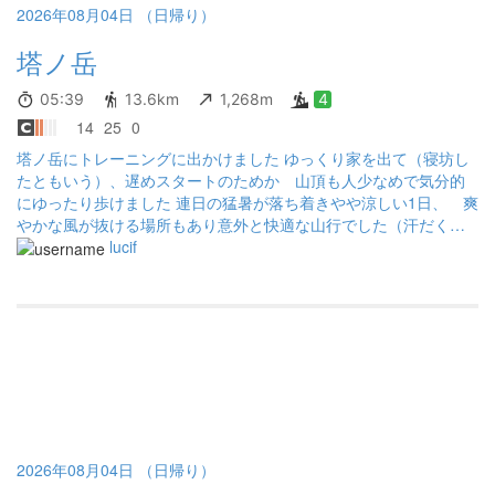
2026年08月04日 （日帰り）
塔ノ岳
05:39
13.6km
1,268m
4
14
25
0
塔ノ岳にトレーニングに出かけました ゆっくり家を出て（寝坊し
たともいう）、遅めスタートのためか 山頂も人少なめで気分的
にゆったり歩けました 連日の猛暑が落ち着きやや涼しい1日、 爽
やかな風が抜ける場所もあり意外と快適な山行でした（汗だくに
はなりましたが）
lucif
2026年08月04日 （日帰り）