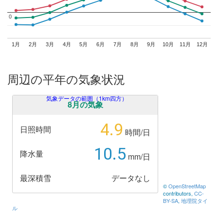
0
0
1月
2月
3月
4月
5月
6月
7月
8月
9月
10月
11月
12月
周辺の平年の気象状況
気象データの範囲（1km四方）
8月の気象
4.9
日照時間
時間/日
10.5
降水量
mm/日
最深積雪
データなし
©
OpenStreetMap
contributors,
CC-
BY-SA
,
地理院タイ
ル