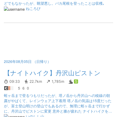
どでもなかったが、眺望悪し。バカ尾根を登ったことは収穫｡
ねころび
2026年08月05日 （日帰り）
【ナイトハイク】丹沢山ピストン
09:33
22.7km
1,785m
5
5
6
0
蛭ヶ岳まで登るつもりだったが、塔ノ岳から丹沢山への稜線の朝
露がやばくて、レインウェア上下着用 塔ノ岳の気温は15度だった
が、富士登山明けの登山でもあるので、無理に蛭ヶ岳まで行かず
に、丹沢山でピストンに変更 意外と膝が疲れた ナイトハイクをし
ている人は自分しかいなくて、とにかく蜘蛛の巣がやばかった。
いのしし山。