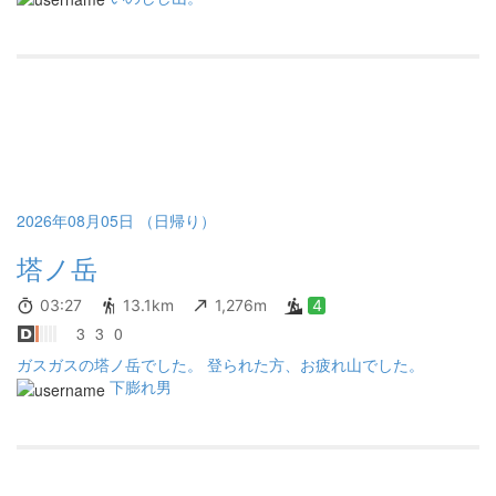
特に塔ノ岳から先の丹沢山へ向かう道も蜘蛛の巣だらけの朝露だ
らけ 前日の夜に見た天気予報では、9時から登山指数がBだったの
で、そのせいもあってか稜線は真っ白。 塔ノ岳にいた2人とすれ違
っただけで、丹沢山から塔ノ岳に帰ってくるまで1人もすれ違わな
かった。 塔ノ岳からバカ尾根で下山。 平日なのに下山中50人以上
はすれ違った。バカ尾根の人気がすごい。 小丸尾根や、表尾根の
どこかで下山してれば静かな下山も楽しめたのかなーと思った
が、富士山後の久しぶり？の登山なのでこんなもんでいいでしょ
う。 蛭トンは涼しくなって天気も読めそうな秋冬にいくことにし
ようかなと考えながら下山した。
2026年08月05日 （日帰り）
塔ノ岳
03:27
13.1km
1,276m
4
3
3
0
ガスガスの塔ノ岳でした。 登られた方、お疲れ山でした。
下膨れ男