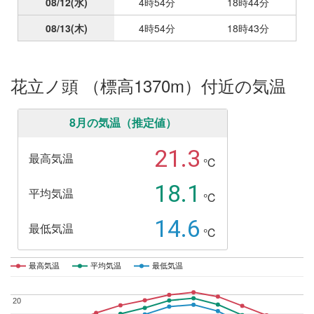
08/12
(水)
4時54分
18時44分
08/13
(木)
4時54分
18時43分
花立ノ頭 （標高1370m）付近の気温
8月の気温（推定値）
21.3
最高気温
℃
18.1
平均気温
℃
14.6
最低気温
℃
最高気温
最高気温
平均気温
平均気温
最低気温
最低気温
20
20