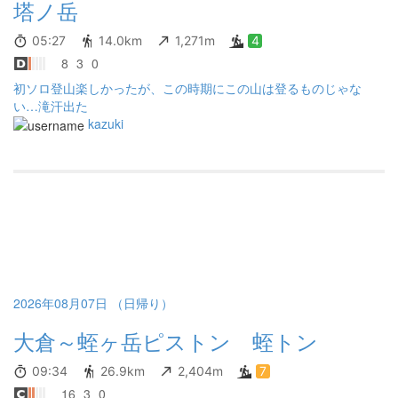
塔ノ岳
05:27
14.0km
1,271m
4
8
3
0
初ソロ登山楽しかったが、この時期にこの山は登るものじゃな
い…滝汗出た
kazuki
2026年08月07日 （日帰り）
大倉～蛭ヶ岳ピストン 蛭トン
09:34
26.9km
2,404m
7
16
3
0