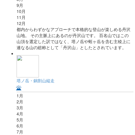
9
月
10
月
11
月
12
月
都内からわずかなアプローチで本格的な登山が楽しめる丹沢
山地。 その主脈上にあるのが丹沢山です。 百名山ではこの
山頂を選定した訳ではなく、塔ノ岳や蛭ヶ岳を含む主稜上に
連なる山の総称として「丹沢山」としたとされています。
塔ノ岳・鍋割山縦走
1
月
2
月
3
月
4
月
5
月
6
月
7
月