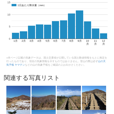
15
1日あたり降水量（mm）
1日あたり降水量（mm）
10
5
0
1月
2月
3月
4月
5月
6月
7月
8月
9月
10
11
12
月
月
月
※本ページ記載の気象データは、国土交通省が公開している国土数値情報をもとに推定を
行ったものであり、現在の気象情報を示すものではありません。登山の際は必ず
山の天
気予報 ヤマテン
などの山の気象予報をご確認の上お出かけください。
関連する写真リスト