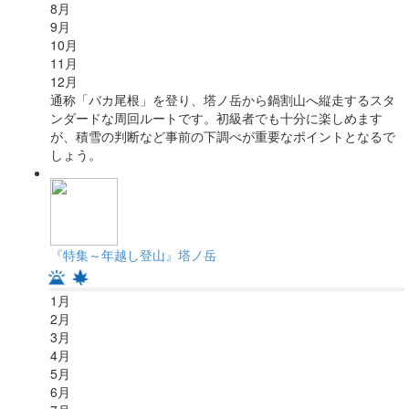
8
月
9
月
10
月
11
月
12
月
通称「バカ尾根」を登り、塔ノ岳から鍋割山へ縦走するスタ
ンダードな周回ルートです。初級者でも十分に楽しめます
が、積雪の判断など事前の下調べが重要なポイントとなるで
しょう。
『特集～年越し登山』塔ノ岳
1
月
2
月
3
月
4
月
5
月
6
月