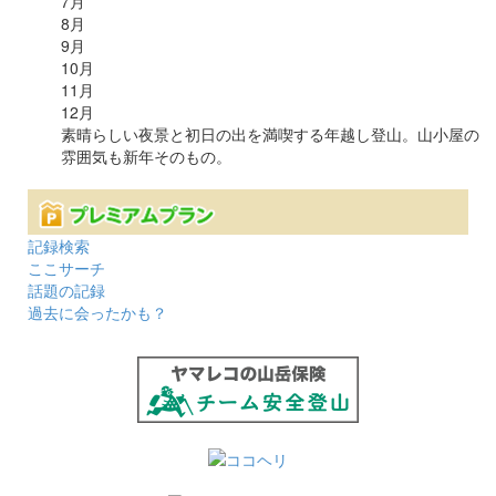
7
月
8
月
9
月
10
月
11
月
12
月
素晴らしい夜景と初日の出を満喫する年越し登山。山小屋の
雰囲気も新年そのもの。
記録検索
ここサーチ
話題の記録
過去に会ったかも？