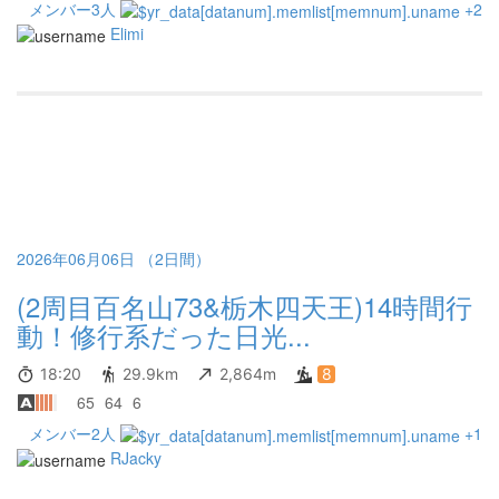
メンバー3人
+2
Elimi
2026年06月06日 （2日間）
(2周目百名山73&栃木四天王)14時間行
動！修行系だった日光...
18:20
29.9km
2,864m
8
65
64
6
メンバー2人
+1
RJacky