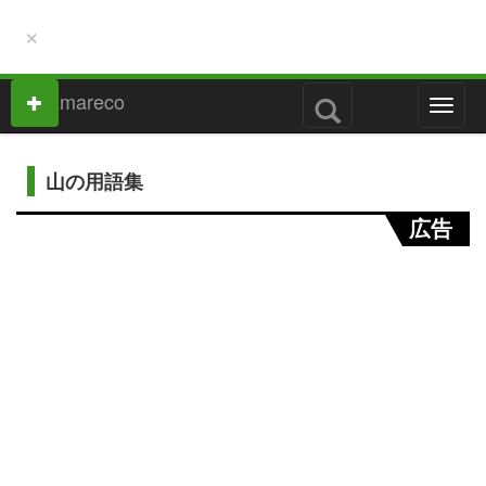
×
M
e
n
u
山の用語集
広告