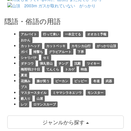
隠語・俗語の用語
アルバイト
行って来い
一本立てる
オオカミ予報
おかん
カットヘッド
カットベッキ
カモシカ山行
がっかり山頂
ガバ
雉撃ち
グラビアルート
下界
シャリバテ
セミ
ダチコウ
弾丸登山
チング
沈殿
ツイキー
梅雨明け十日
てんくら
トカゲ
特急
夏道
花摘み
膝が笑う
ピーカン
ピッピー
冬道
武器
ブス
マスタースタイル
ミヤマシラネエソウ
モンスター
藪入り
山屋
レツ
ロマンスカーブ
ジャンルから探す