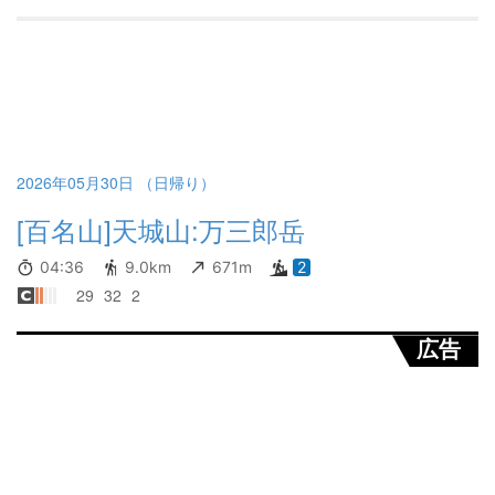
2026年05月30日 （日帰り）
[百名山]天城山:万三郎岳
04:36
9.0km
671m
2
29
32
2
広告