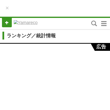
×
M
e
n
ランキング／統計情報
u
広告