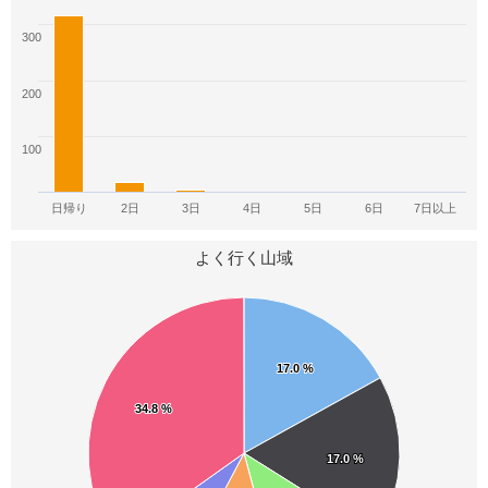
28
27
27
300
日本百霊峰
東京周辺の山350
日本百霊山
27
27
26
200
歩いてみたい日本の名山
名景撮り方50名山
富山の百山
100
25
24
23
日帰り
2日
3日
4日
5日
6日
7日以上
ふるさと百名山
飛騨百山
温泉百名山
よく行く山域
23
22
22
西丸震哉日本百山
ヤマレコ30選
自然素晴しい50選
21
21
21
17.0 %
17.0 %
新・花の百名山
関西百名山
信州ふるさと120山
34.8 %
34.8 %
21
20
20
17.0 %
17.0 %
関東周辺120
一等三角点百名山
日本3000ｍ峰