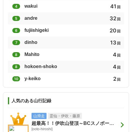
41
wakui
4
群馬県の山(分県登山ガイド)
鳥取県の山(分県登山ガイド)
四国百山
回
32
andre
5
回
2
2
2
20
fujiishigeki
新うつくしま百名山
6
奥多摩・多摩の百山
埼玉県の山50
回
13
dinho
7
回
2
2
2
4
Mahito
美ヶ原高原ロングトレイル
熊本百名山
くじゅう17サミッツ
8
回
4
hokoen-shoko
8
回
2
2
2
2
阿蘇五岳
y-keiko
関東周辺やまなみ歩き
中国地方の山100選
10
回
2
2
2
人気のある山行記録
日帰りハイク関東
吉田類低山30二合目
群馬県境稜線トレイル
2
2
2
山滑走
霊仙・伊吹・藤原
超最高！！伊吹山登頂～BCスノボー滑降
富士山が見える低山
酒温泉Ｂ級山歩き
田中澄江花歴史50
[ooto-hiroshi]