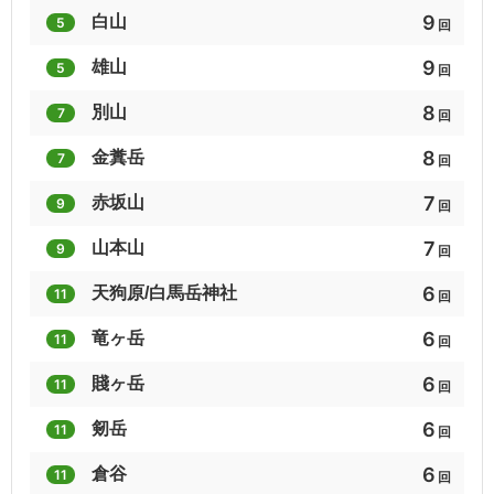
9
白山
5
回
8
7
7
9
雄山
5
回
名湯・秘湯の山旅
山梨百名山
新潟100名山
8
別山
7
回
7
7
7
8
金糞岳
7
回
石川県の山(分県登山ガイド)
甲州百山
新越中百山
7
赤坂山
9
回
7
7
7
7
山本山
9
回
信州山歩き（北信・東信編）
気軽に登れる全国名山27選
群馬300山
6
天狗原/白馬岳神社
11
回
7
6
6
6
竜ヶ岳
11
回
山梨のハイクコース
ぐんま百名山
山梨県の山(分県登山ガイド)
6
賤ヶ岳
11
回
6
6
6
6
剱岳
11
回
百名山以外の名山50
花の50名山
関東日帰り山130
6
倉谷
11
回