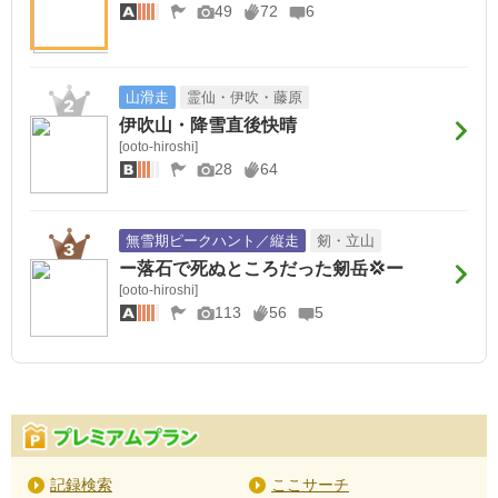
49
72
6
2
2
2
白峰三山
京都府の三角点峰
頸城三山
山滑走
霊仙・伊吹・藤原
2
2
1
伊吹山・降雪直後快晴
[ooto-hiroshi]
位山三山
越前五山
やまがた百名山
28
64
1
1
1
無雪期ピークハント／縦走
剱・立山
ふるさと兵庫100山
東北百名山
東北百名山（東北百名山地図帳）
ー落石で死ぬところだった剱岳💢ー
[ooto-hiroshi]
1
1
1
113
56
5
うつくしま百名山(福島県)
会津百名山
甲府名山
1
1
1
本巣七名山
みやざき百山
奈良県の山(分県登山ガイド)
1
1
1
記録検索
ここサーチ