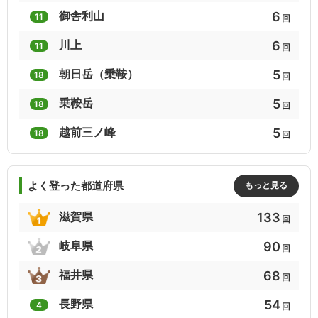
6
6
5
6
御舎利山
11
回
富士見ながら36山
東京から行くラクちん絶景山歩き
静岡の百山
6
川上
11
回
5
5
5
5
朝日岳（乗鞍）
18
回
日本百低山
新潟県の山(分県登山ガイド)
日本百低山(2017)
5
乗鞍岳
18
回
5
5
5
5
越前三ノ峰
18
サライ日本楽名山
群馬の山歩き130選
大峯奥駈道
回
5
4
4
よく登った都道府県
もっと見る
ラウンド高島トレック
九州百名山
九州百名山(九州百名山地図帳)
133
滋賀県
回
4
4
4
90
岐阜県
回
関東百名山(2019年)
温泉名山１日トレッキング
日本100低名山
68
福井県
回
4
3
3
54
長野県
4
回
はじめての絶景山ハイク（関東周辺）
関東百名山
四国百名山