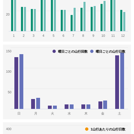
36
35
35
20
山登り365日
信州百名山
魅力別で選ぶ日本新百名山
1
2
3
4
5
6
7
8
9
10
11
12
34
34
33
ぎふ百山
北陸新幹線百名山
花の百名山
150
曜日ごとの山行回数
曜日ごとの山行日数
33
33
32
100
東海の百山
福井県の山(分県登山ガイド)
長野県の山(分県登山ガイド)
30
30
30
50
信州山カード
富士の見える山223
東海周辺の山110
29
29
29
日
月
火
水
木
金
土
岐阜県の山(分県登山ガイド)
山渓花の百名山地図帳
関東周辺週末160
400
1山行あたりの山行日数