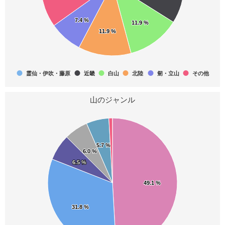
20
20
20
7.4 %
7.4 %
11.9 %
11.9 %
11.9 %
11.9 %
中央線から見える山
近畿百名山
富山県の山(分県登山ガイド)
20
19
18
霊仙・伊吹・藤原
近畿
白山
北陸
剱・立山
その他
展望の山旅
鈴鹿50名山
日本二百名山
山のジャンル
17
17
17
日本三百名山
日本名山図会
石川の山
17
16
16
5.7 %
5.7 %
6.0 %
6.0 %
日本2000m峰
信州山歩き（中信・南信編）
特選日本名山50
6.5 %
6.5 %
16
15
15
49.1 %
49.1 %
関西周辺の山130
山登りを趣味にする
続・展望の山旅
31.8 %
31.8 %