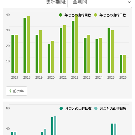
集計期間:
142
120
77
2000メートル以上の642山
日本の山1000
日本2500ｍ峰
40
年ごとの山行回数
年ごとの山行日数
67
60
53
30
日本百高山
日本百名山
甲信越百名山
20
52
48
45
10
東京周辺の山350(2010年）
近江百山
大阪周辺の山250
43
42
41
2017
2018
2019
2020
2021
2022
2023
2024
2025
2026
北陸の百山
鈴鹿300座
白籏史朗の百一名山
前の年
40
38
38
60
月ごとの山行回数
月ごとの山行日数
新日本百名山
滋賀県の山(分県登山ガイド)
東海周辺週末の山登りベスト120
37
37
37
40
長野県の名峰百選
岐阜百秀山
日本いで湯百名山