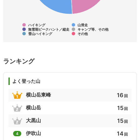
15
15
15
関東の名山ベスト100
岐阜の山旅（上）
50歳爽快日本楽名山
13
13
12
ハイキング
山滑走
無雪期ピークハント／縦走
キャンプ等、その他
雪山ハイキング
その他
都道府県別最高峰
山頂駅から東日本
三重県の山(分県登山ガイド)
12
11
11
ランキング
日本百富士
続ぎふ百山
近江の山城７０
11
10
9
よく登った山
日本の活火山111（登山可能85座）
ふるさと富士百
岐阜の山旅（下）
16
横山岳東峰
回
9
9
8
15
横山岳
回
越後百山
比良比叡トレイル
越中の百山
15
大黒山
回
8
8
8
14
伊吹山
4
回
わが愛する山々
登るとご利益がある山34
関東の山歩き100選