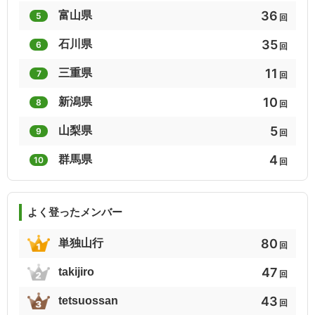
36
富山県
5
回
3
3
3
35
石川県
6
関東百山
阿智セブンサミット
大分百山
回
11
三重県
7
回
3
3
3
10
新潟県
8
京都府の山(分県登山ガイド)
静岡県の山(分県登山ガイド)
大分県の山(分県登山ガイド)
回
5
山梨県
9
回
3
3
3
4
群馬県
10
京都府339山
新大分百山
信州山歩き地図里山編（中信南信）
回
3
3
3
よく登ったメンバー
富士山の見える山60選
60歳からの山温泉
ほくとの山々
80
単独山行
回
3
2
2
47
takijiro
静かなる尾根歩き
中国百名山
北信五岳
回
43
tetsuossan
回
2
2
2