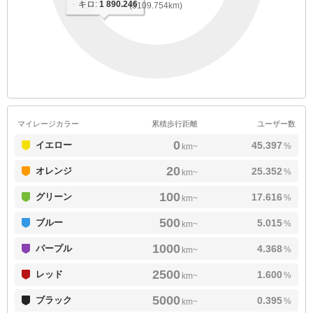
●
キロ:
1 890.246
(3109.754km)
マイレージカラー
累積歩行距離
ユーザー数
0
イエロー
45.397
%
km~
20
オレンジ
25.352
%
km~
100
グリーン
17.616
%
km~
500
ブルー
5.015
%
km~
1000
パープル
4.368
%
km~
2500
レッド
1.600
%
km~
5000
ブラック
0.395
%
km~