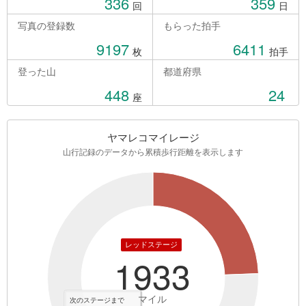
336
359
回
日
写真の登録数
もらった拍手
9197
6411
枚
拍手
登った山
都道府県
448
24
座
ヤマレコマイレージ
山行記録のデータから累積歩行距離を表示します
レッドステージ
1933
マイル
次のステージまで