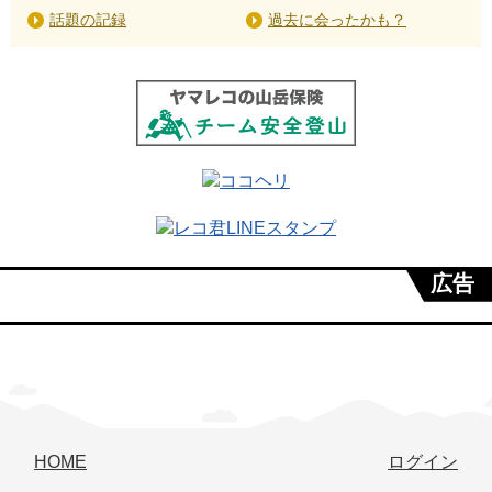
埼玉県の山(分県登山ガイド)
山形県の山(分県登山ガイド)
兵庫県の山(分県登山ガイド)
話題の記録
過去に会ったかも？
1
1
1
徳島県の山(分県登山ガイド)
愛媛県の山(分県登山ガイド)
熊本県の山(分県登山ガイド)
1
1
1
宮崎県の山(分県登山ガイド)
鹿児島県・沖縄県の山(分県登山ガイド)
静かなる山
1
1
1
広告
続 静かなる山
新潟100名山+10
富士山の見える山
1
1
1
愛媛ゆうゆう山歩き
大多摩30座
やまなしハイキングコース百選
1
1
1
HOME
ログイン
奈良百遊山
吉田類低山30
東京発日帰り山50