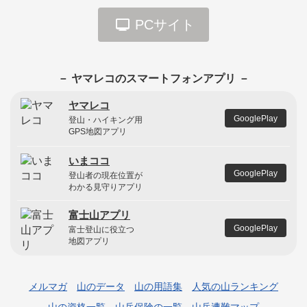
1
1
1
PCサイト
低山トラベル30座
東北百名山（1990）
信越トレイル
1
1
1
－ ヤマレコのスマートフォンアプリ －
続富士を見る山歩き
信州山歩き地図里山編（北信東信）
秋山郷と西上州の山々
ヤマレコ
GooglePlay
登山・ハイキング用
1
1
1
GPS地図アプリ
関東周辺日帰り60
毛勝三山
越前市の山23
いまココ
GooglePlay
登山者の現在位置が
1
1
1
わかる見守りアプリ
ふくしま30座
薩摩半島の三名山
中央分水嶺トレイル
富士山アプリ
GooglePlay
富士登山に役立つ
地図アプリ
メルマガ
山のデータ
山の用語集
人気の山ランキング
山の資格一覧
山岳保険の一覧
山岳遭難マップ