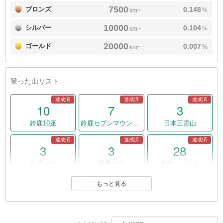
7500
ブロンズ
0.148
%
km~
10000
シルバー
0.104
%
km~
20000
ゴールド
0.007
%
km~
登った山リスト
達成済
達成済
達成済
10
7
3
鈴鹿10座
鈴鹿セブンマウンテン
日本三霊山
達成済
達成済
達成済
3
3
28
白馬三山
鳳凰三山
高島トレイル
達成済
達成済
もっと見る
3
3
157
敦賀三山
荒川三山
日本の山岳標高1003山