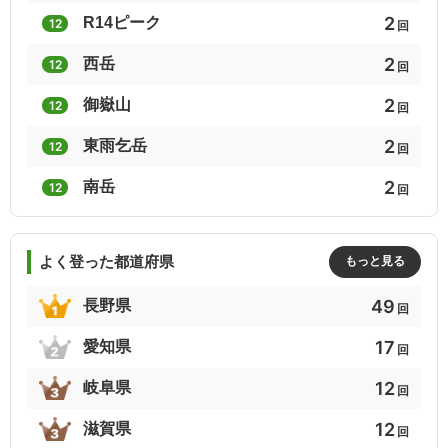
3
3
3
2
R14ピーク
12
回
日本100低名山
サライ日本楽名山
日本の活火山111（登山可能85座）
2
西岳
12
回
3
3
3
2
御嶽山
12
回
日帰りハイク関東
酒温泉Ｂ級山歩き
60歳からの山温泉
2
東雨乞岳
12
回
2
2
2
2
南岳
12
都道府県別最高峰
阿智セブンサミット
回
滋賀県の山(分県登山ガイド)
2
2
2
よく登った都道府県
もっと見る
静岡県の山(分県登山ガイド)
三河・遠州の超低山
日本百低山(2017)
49
長野県
回
2
2
2
17
愛知県
回
はじめての絶景山ハイク（関東周辺）
吉田類低山30二合目
富士山が見える低山
12
岐阜県
回
2
2
2
12
滋賀県
回
富士山の見える山60選
白馬三山
中央分水嶺トレイル