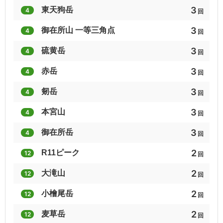
3
東天狗岳
4
回
4
4
4
3
御在所山 一等三角点
4
回
富士見ながら36山
ほくとの山々
群馬300山
3
硫黄岳
4
回
3
3
3
3
赤岳
4
回
関東百名山
静岡の百山
会津百名山
3
剱岳
4
回
3
3
3
3
本宮山
4
回
関東百山
日本百低山
北信五岳
3
御在所岳
4
回
3
3
3
2
R11ピーク
12
回
群馬県の山(分県登山ガイド)
新潟県の山(分県登山ガイド)
関東百名山(2019年)
2
大滝山
12
回
3
3
3
2
小檜尾岳
12
回
続ぎふ百山
信州山歩き（北信・東信編）
温泉名山１日トレッキング
2
麦草岳
12
回