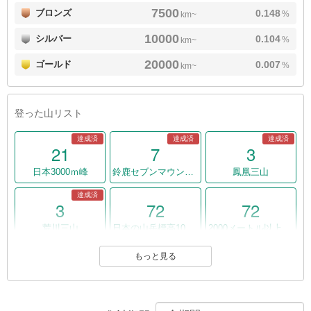
7500
ブロンズ
0.148
%
km~
10000
シルバー
0.104
%
km~
20000
ゴールド
0.007
%
km~
登った山リスト
達成済
達成済
達成済
21
7
3
日本3000ｍ峰
鈴鹿セブンマウンテン
鳳凰三山
達成済
3
72
72
荒川三山
日本の山岳標高1003山
2000メートル以上の642山
もっと見る
60
48
47
日本の山1000
東京周辺の山350(2010年）
日本2500ｍ峰