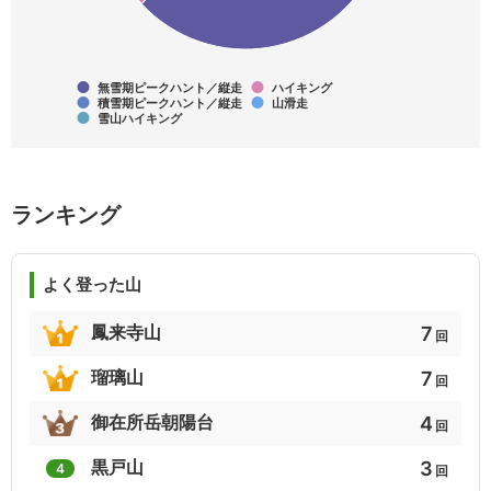
6
6
5
北陸の百山
山梨のハイクコース
日本三百名山
5
5
5
無雪期ピークハント／縦走
ハイキング
積雪期ピークハント／縦走
山滑走
雪山ハイキング
山梨百名山
鈴鹿10座
近江百山
5
5
5
ランキング
富山県の山(分県登山ガイド)
ふるさと富士百
日本百富士
5
5
5
よく登った山
岐阜の山旅（下）
田中澄江花歴史50
越後百山
7
鳳来寺山
回
4
4
4
7
瑠璃山
回
ぐんま百名山
関西百名山
新潟100名山
4
御在所岳朝陽台
回
4
4
4
3
黒戸山
4
回
百名山以外の名山50
登るとご利益がある山34
関東周辺やまなみ歩き