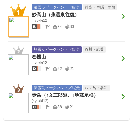
花の50名山
石川の山
信州山歩き地図里山編（中信南信）
積雪期ピークハント／縦走
妙高・戸隠・雨飾
妙高山（燕温泉往復）
1
1
1
[nyokki12]
24
33
東北百名山（1990）
信州山歩き地図里山編（北信東信）
群馬県境稜線トレイル
1
1
1
無雪期ピークハント／縦走
谷川・武尊
越後三山
頸城三山
関東周辺日帰り60
巻機山
[nyokki12]
1
1
1
22
21
関西周辺の山130
木曽三山
ふくしま30座
積雪期ピークハント／縦走
八ヶ岳・蓼科
赤岳（↑文三郎道、↓地蔵尾根）
[nyokki12]
38
21