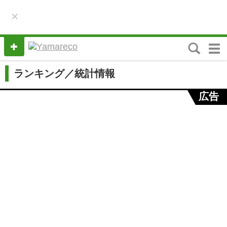
×
M
e
n
ランキング／統計情報
u
広告