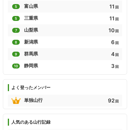
11
富山県
5
回
1
1
1
11
三重県
5
東北百名山
東北百名山（東北百名山地図帳）
回
うつくしま百名山(福島県)
10
山梨県
7
回
1
1
1
6
新潟県
8
甲府名山
奥三河名山八選
福島県の山(分県登山ガイド)
回
4
群馬県
9
回
1
1
1
3
静岡県
10
石川県の山(分県登山ガイド)
みちのく120山
静かなる山
回
1
1
1
よく登ったメンバー
新潟100名山+10
新うつくしま百名山
近江の山城７０
92
単独山行
回
1
1
1
やまなしハイキングコース百選
気軽に登れる全国名山27選
わが愛する山々
人気のある山行記録
1
1
1