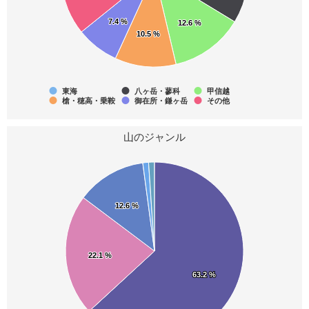
7.4 %
7.4 %
12.6 %
12.6 %
7
7
7
10.5 %
10.5 %
三重県の山(分県登山ガイド)
山梨県の山(分県登山ガイド)
岐阜県の山(分県登山ガイド)
7
7
7
東海
八ヶ岳・蓼科
甲信越
槍・穂高・乗鞍
御在所・鎌ヶ岳
その他
愛知県の山(分県登山ガイド)
鈴鹿50名山
続・展望の山旅
山のジャンル
7
6
6
日本2000m峰
一等三角点百名山
近畿百名山
6
6
6
12.6 %
12.6 %
甲州百山
名湯・秘湯の山旅
飛騨百山
6
6
6
22.1 %
22.1 %
関東日帰り山130
50歳爽快日本楽名山
63.2 %
63.2 %
静かなる尾根歩き