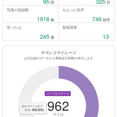
95
325
回
日
写真の登録数
もらった拍手
1918
746
枚
拍手
登った山
都道府県
245
13
座
ヤマレコマイレージ
山行記録のデータから累積歩行距離を表示します
パープルステージ
962
次のステージまで
●
キロ:
952.651
マイル