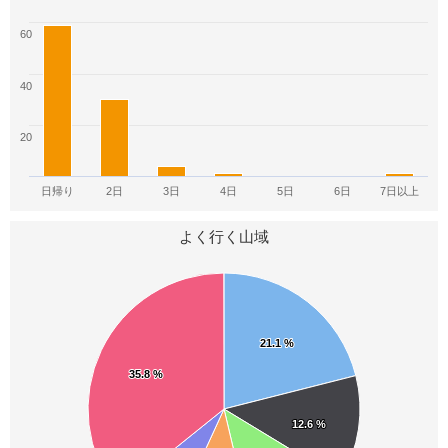
13
13
13
60
信州山歩き（中信・南信編）
ふるさと百名山
歩いてみたい日本の名山
12
12
11
40
日本百霊峰
温泉百名山
山登りを趣味にする
20
10
9
9
日帰り
2日
3日
4日
5日
6日
7日以上
愛知の130山
岐阜百秀山
特選日本名山50
よく行く山域
8
8
8
日本二百名山
ぎふ百山
大阪周辺の山250
8
8
8
21.1 %
21.1 %
日本名山図会
関東の山歩き100選
群馬の山歩き130選
35.8 %
35.8 %
8
8
7
12.6 %
12.6 %
東京から行くラクちん絶景山歩き
山頂駅から東日本
ヤマレコ30選