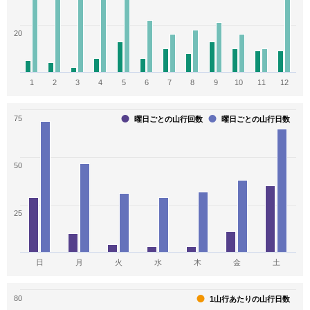
18
17
17
20
東海周辺の山110
鈴鹿300座
魅力別で選ぶ日本新百名山
1
2
3
4
5
6
7
8
9
10
11
12
16
16
16
関東の名山ベスト100
関東周辺120
日本いで湯百名山
75
曜日ごとの山行回数
曜日ごとの山行日数
15
15
14
50
東海周辺週末の山登りベスト120
自然素晴しい50選
新・花の百名山
14
14
14
25
富山の百山
新日本百名山
中央線から見える山
14
14
13
日
月
火
水
木
金
土
信州ふるさと120山
展望の山旅
花の百名山
80
1山行あたりの山行日数