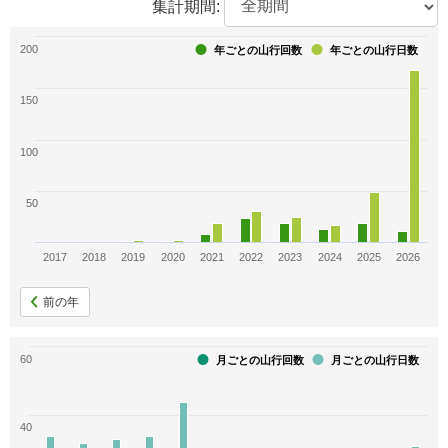
集計期間:
37
30
30
日本百高山
甲信越百名山
山登り365日
200
年ごとの山行回数
年ごとの山行日数
27
25
24
150
白籏史朗の百一名山
長野県の名峰百選
信州百名山
100
23
22
21
50
日本百名山
富士の見える山223
長野県の山(分県登山ガイド)
21
21
20
2017
2018
2019
2020
2021
2022
2023
2024
2025
2026
東京周辺の山350
信州山カード
日本百霊山
前の年
20
19
19
60
月ごとの山行回数
月ごとの山行日数
西丸震哉日本百山
東海の百山
名景撮り方50名山
18
18
18
40
山渓花の百名山地図帳
北陸新幹線百名山
関東周辺週末160