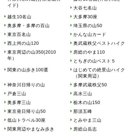
イド)
大谷七名山
越生10名山
大多摩30座
奥多摩・多摩の百山
埼玉県の山50
東京百名山
かんな山カード
西上州の山120
奥武蔵秩父ベストハイク
東京周辺の山350(2010
房総のやま110
年）
とちぎの山ベスト５
関東の山歩き100選
はじめての絶景山ハイク
（関東周辺）
神奈川日帰りの山
多摩武蔵秩父50
戸倉三山
高水三山
奥多摩三山
栃木の山150
東京発日帰り山50
那須五峰
低山トラベル30座
とみやま三山
関東周辺やまなみ歩き
房総山岳志