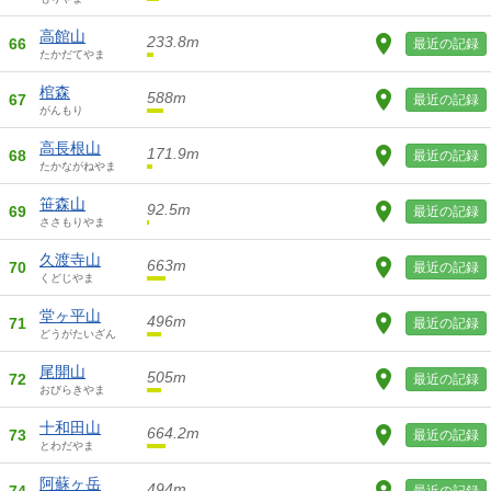
高館山
233.8m
66
最近の記録
たかだてやま
棺森
588m
67
最近の記録
がんもり
高長根山
171.9m
68
最近の記録
たかながねやま
笹森山
92.5m
69
最近の記録
ささもりやま
久渡寺山
663m
70
最近の記録
くどじやま
堂ヶ平山
496m
71
最近の記録
どうがたいざん
尾開山
505m
72
最近の記録
おびらきやま
十和田山
664.2m
73
最近の記録
とわだやま
阿蘇ヶ岳
494m