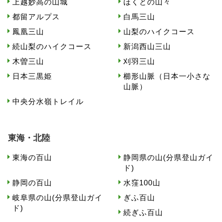
上越妙高の山城
ほくとの山々
都留アルプス
白馬三山
鳳凰三山
山梨のハイクコース
続山梨のハイクコース
新潟西山三山
木曽三山
刈羽三山
日本三黒姫
櫛形山脈（日本一小さな
山脈）
中央分水嶺トレイル
東海・北陸
東海の百山
静岡県の山(分県登山ガイ
ド)
静岡の百山
水窪100山
岐阜県の山(分県登山ガイ
ぎふ百山
ド)
続ぎふ百山