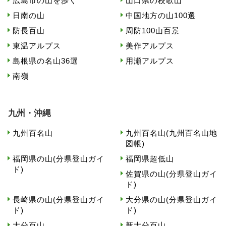
広島市の山を歩く
山口県の校歌山
日南の山
中国地方の山100選
防長百山
周防100山百景
東温アルプス
美作アルプス
島根県の名山36選
用瀬アルプス
南嶺
九州・沖縄
九州百名山
九州百名山(九州百名山地
図帳)
福岡県の山(分県登山ガイ
福岡県超低山
ド)
佐賀県の山(分県登山ガイ
ド)
長崎県の山(分県登山ガイ
大分県の山(分県登山ガイ
ド)
ド)
大分百山
新大分百山