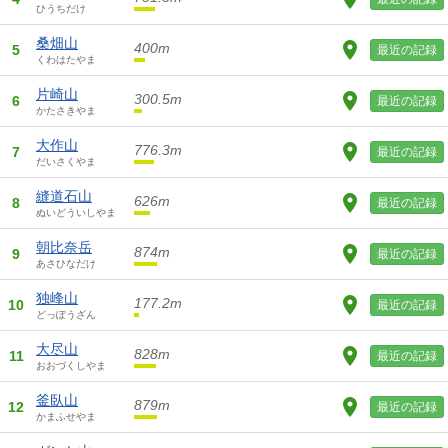
ひうちだけ
桑畑山
400m
5
最近の記録
くわはたやま
片崎山
300.5m
6
最近の記録
かたさきやま
大作山
776.3m
7
最近の記録
だいさくやま
縫道石山
626m
8
最近の記録
ぬいどういしやま
朝比奈岳
874m
9
最近の記録
あさひなだけ
独峰山
177.2m
10
最近の記録
どっぽうざん
大尽山
828m
11
最近の記録
おおづくしやま
釜臥山
879m
12
最近の記録
かまふせやま