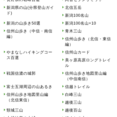
新潟県の山(分県登山ガイ
北信五岳
ド)
新潟100名山
新潟の山歩き50選
新潟100名山+10
信州山歩き（中信・南信
青木三山
編）
信州山歩き（北信・東信
編）
やまなしハイキングコー
信州山カード
ス百選
美ヶ原高原ロングトレイ
ル
戦国信濃の城郭
信州山歩き地図里山編
（中信南信）
富士五湖周辺の山あるき
信越トレイル
信州山歩き地図里山編
白峰三山
（北信東信）
越後三山
頸城三山
越後百山