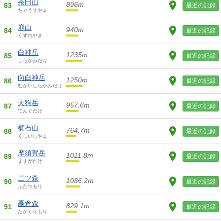
茶臼山
896m
83
最近の記録
ちゃうすやま
崩山
940m
84
最近の記録
くずれやま
白神岳
1235m
85
最近の記録
しらかみだけ
向白神岳
1250m
86
最近の記録
むかいしらかみだけ
天狗岳
957.6m
87
最近の記録
てんぐだけ
櫛石山
764.7m
88
最近の記録
くしいしやま
摩須賀岳
1011.8m
89
最近の記録
ますがだけ
二ツ森
1086.2m
90
最近の記録
ふたつもり
高倉森
829.1m
91
最近の記録
たかくらもり