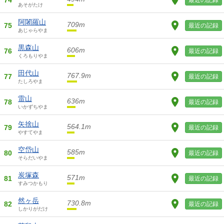
74
最近の記録
あそがたけ
阿闍羅山
709m
75
最近の記録
あじゃらやま
黒森山
606m
76
最近の記録
くろもりやま
田代山
767.9m
77
最近の記録
たしろやま
雷山
636m
78
最近の記録
いかずちやま
矢捨山
564.1m
79
最近の記録
やすてやま
空岱山
585m
80
最近の記録
そらだいやま
炭塚森
571m
81
最近の記録
すみつかもり
然ヶ岳
730.8m
82
最近の記録
しかりがだけ