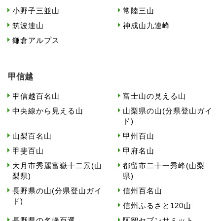
小野子三並山
常陸三山
筑波連山
神成山九連峰
鎌倉アルプス
甲信越
甲信越百名山
富士山の見える山
中央線から見える山
山梨県の山(分県登山ガイ
ド)
山梨百名山
甲州百山
甲斐百山
甲府名山
大月市秀麗富嶽十二景(山
都留市二十一秀峰(山梨
梨県)
県)
長野県の山(分県登山ガイ
信州百名山
ド)
信州ふるさと120山
長野県の名峰百選
阿智セブンサミット