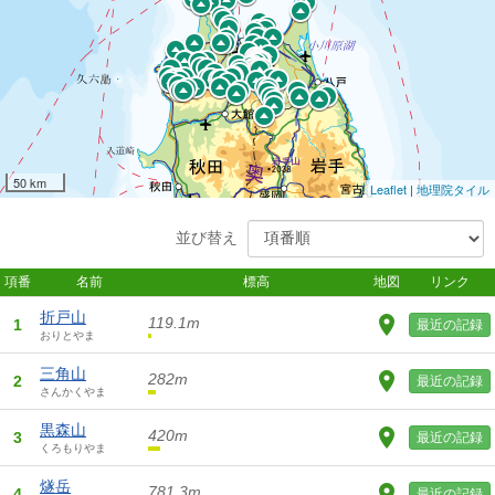
50 km
Leaflet
|
地理院タイル
並び替え
項番
名前
標高
地図
リンク
折戸山
119.1m
1
最近の記録
おりとやま
三角山
282m
2
最近の記録
さんかくやま
黒森山
420m
3
最近の記録
くろもりやま
燧岳
781.3m
4
最近の記録