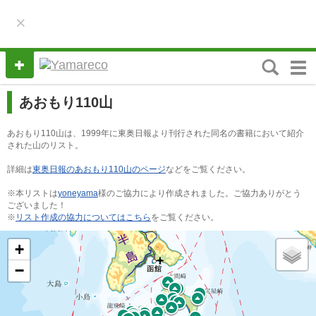
×
M
e
n
あおもり110山
u
あおもり110山は、1999年に東奥日報より刊行された同名の書籍において紹介
された山のリスト。
詳細は
東奥日報のあおもり110山のページ
などをご覧ください。
※本リストは
yoneyama
様のご協力により作成されました。ご協力ありがとう
ございました！
※
リスト作成の協力についてはこちら
をご覧ください。
+
−