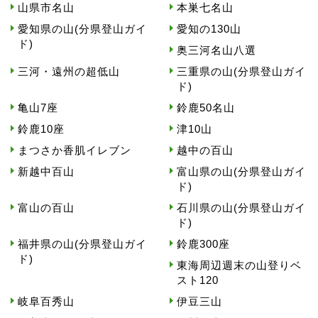
山県市名山
本巣七名山
愛知県の山(分県登山ガイ
愛知の130山
ド)
奥三河名山八選
三河・遠州の超低山
三重県の山(分県登山ガイ
ド)
亀山7座
鈴鹿50名山
鈴鹿10座
津10山
まつさか香肌イレブン
越中の百山
新越中百山
富山県の山(分県登山ガイ
ド)
富山の百山
石川県の山(分県登山ガイ
ド)
福井県の山(分県登山ガイ
鈴鹿300座
ド)
東海周辺週末の山登りベ
スト120
岐阜百秀山
伊豆三山