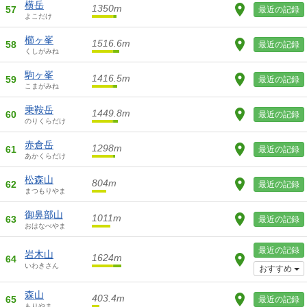
横岳
1350m
57
最近の記録
よこだけ
櫛ヶ峯
1516.6m
58
最近の記録
くしがみね
駒ヶ峯
1416.5m
59
最近の記録
こまがみね
乗鞍岳
1449.8m
60
最近の記録
のりくらだけ
赤倉岳
1298m
61
最近の記録
あかくらだけ
松森山
804m
62
最近の記録
まつもりやま
御鼻部山
1011m
63
最近の記録
おはなべやま
最近の記録
岩木山
1624m
64
いわきさん
おすすめ
森山
403.4m
65
最近の記録
もりやま