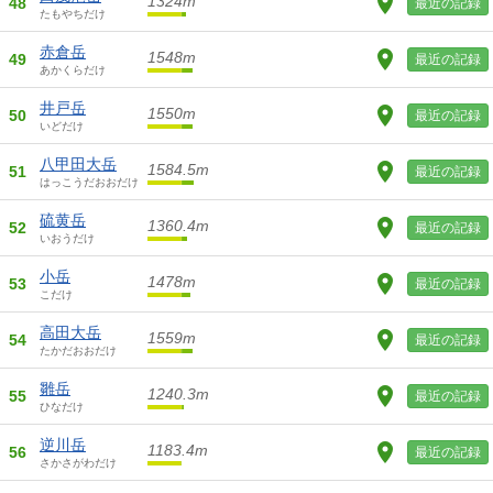
1324m
48
最近の記録
たもやちだけ
赤倉岳
1548m
49
最近の記録
あかくらだけ
井戸岳
1550m
50
最近の記録
いどだけ
八甲田大岳
1584.5m
51
最近の記録
はっこうだおおだけ
硫黄岳
1360.4m
52
最近の記録
いおうだけ
小岳
1478m
53
最近の記録
こだけ
高田大岳
1559m
54
最近の記録
たかだおおだけ
雛岳
1240.3m
55
最近の記録
ひなだけ
逆川岳
1183.4m
56
最近の記録
さかさがわだけ