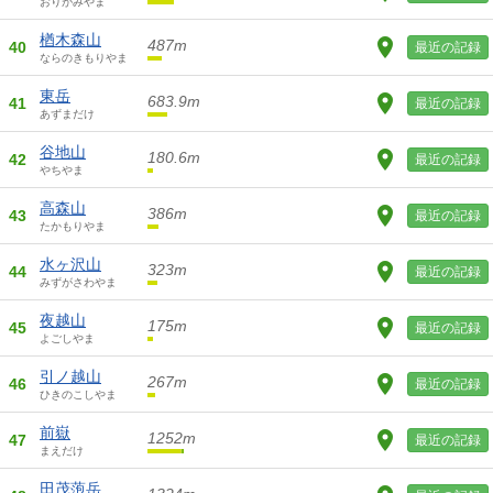
おりがみやま
楢木森山
487m
40
最近の記録
ならのきもりやま
東岳
683.9m
41
最近の記録
あずまだけ
谷地山
180.6m
42
最近の記録
やちやま
高森山
386m
43
最近の記録
たかもりやま
水ヶ沢山
323m
44
最近の記録
みずがさわやま
夜越山
175m
45
最近の記録
よごしやま
引ノ越山
267m
46
最近の記録
ひきのこしやま
前嶽
1252m
47
最近の記録
まえだけ
田茂萢岳