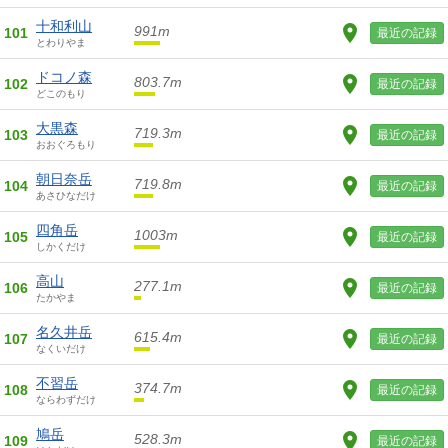
十和利山
991m
101
最近の記録
とわりやま
ドコノ森
803.7m
102
最近の記録
どこのもり
大黒森
719.3m
103
最近の記録
おおぐろもり
朝日奈岳
719.8m
104
最近の記録
あさひなだけ
四角岳
1003m
105
最近の記録
しかくだけ
高山
277.1m
106
最近の記録
たかやま
名久井岳
615.4m
107
最近の記録
なくいだけ
不習岳
374.7m
108
最近の記録
ならわずだけ
鳩岳
528.3m
109
最近の記録