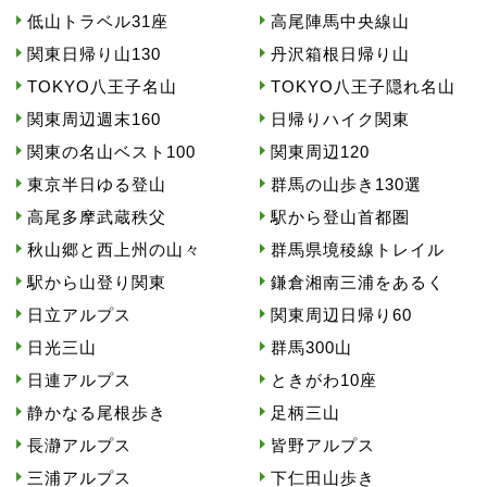
低山トラベル31座
高尾陣馬中央線山
関東日帰り山130
丹沢箱根日帰り山
TOKYO八王子名山
TOKYO八王子隠れ名山
関東周辺週末160
日帰りハイク関東
関東の名山ベスト100
関東周辺120
東京半日ゆる登山
群馬の山歩き130選
高尾多摩武蔵秩父
駅から登山首都圏
秋山郷と西上州の山々
群馬県境稜線トレイル
駅から山登り関東
鎌倉湘南三浦をあるく
日立アルプス
関東周辺日帰り60
日光三山
群馬300山
日連アルプス
ときがわ10座
静かなる尾根歩き
足柄三山
長瀞アルプス
皆野アルプス
三浦アルプス
下仁田山歩き