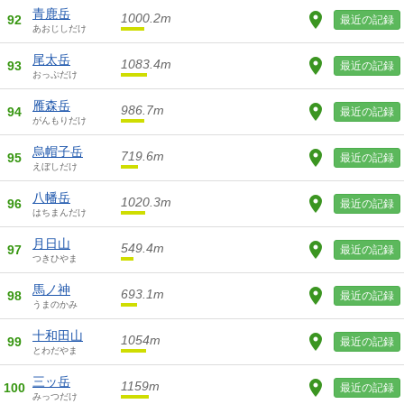
青鹿岳
1000.2m
92
最近の記録
あおじしだけ
尾太岳
1083.4m
93
最近の記録
おっぷだけ
雁森岳
986.7m
94
最近の記録
がんもりだけ
烏帽子岳
719.6m
95
最近の記録
えぼしだけ
八幡岳
1020.3m
96
最近の記録
はちまんだけ
月日山
549.4m
97
最近の記録
つきひやま
馬ノ神
693.1m
98
最近の記録
うまのかみ
十和田山
1054m
99
最近の記録
とわだやま
三ッ岳
1159m
100
最近の記録
みっつだけ