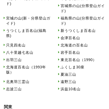
ド)
宮城県の山(分県登山ガイ
ド)
宮城の山(新・分県登山ガ
福島県の山(分県登山ガイ
イド)
ド)
うつくしま百名山(福島
新うつくしま百名山
県)
会津百名山
只見四名山
北海道の百名山
八十里越七名山
岩手百名山
出羽三山
東北百名山（1990）
北海道百名山（1993年
ふくしま30座
版）
夏油三山
北奥羽三霊山
遠野三山
志波三山
浜益10名山
関東