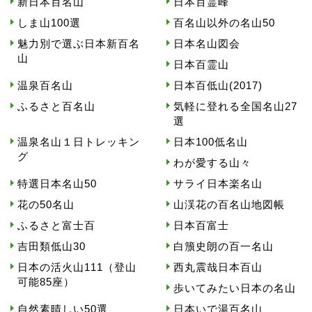
新日本百名山
日本百霊峰
しま山100選
百名山以外の名山50
魅力別で選ぶ日本新百名
日本名山図会
山
日本百霊山
温泉百名山
日本百低山(2017)
ふるさと百名山
気軽に登れる全国名山27
選
温泉名山１日トレッキン
日本100低名山
グ
わが愛する山々
特選日本名山50
サライ日本楽名山
花の50名山
山渓花の百名山地図帳
ふるさと富士百
日本百富士
吉田類低山30
白籏史朗の百一名山
日本の活火山111（登山
西丸震哉日本百山
可能85座）
歩いてみたい日本の名山
自然素晴しい50選
日本いで湯百名山