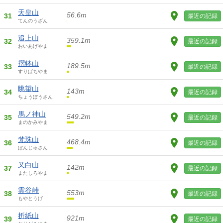
天皇山
56.6m
31
最近の記録
てんのうざん
追上山
359.1m
32
最近の記録
おいあげやま
摺鉢山
189.5m
33
最近の記録
すりばちやま
眺望山
143m
34
最近の記録
ちょうぼうさん
馬ノ神山
549.2m
35
最近の記録
まのかみやま
梵珠山
468.4m
36
最近の記録
ぼんじゅさん
又白山
142m
37
最近の記録
またしろやま
雲谷峠
553m
38
最近の記録
もやとうげ
折紙山
921m
39
最近の記録