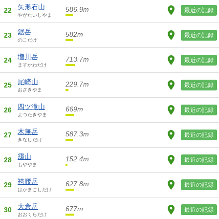
矢形石山
586.9m
22
最近の記録
やがたいしやま
鋸岳
582m
23
最近の記録
のこだけ
増川岳
713.7m
24
最近の記録
ますかわだけ
尾崎山
229.7m
25
最近の記録
おざきやま
四ツ滝山
669m
26
最近の記録
よつたきやま
木無岳
587.3m
27
最近の記録
きなしだけ
靄山
152.4m
28
最近の記録
もややま
袴腰岳
627.8m
29
最近の記録
はかまごしだけ
大倉岳
677m
30
最近の記録
おおくらだけ