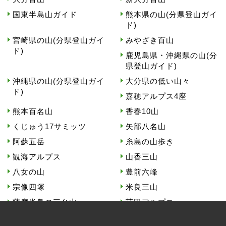
国東半島山ガイド
熊本県の山(分県登山ガイ
ド)
宮崎県の山(分県登山ガイ
みやざき百山
ド)
鹿児島県・沖縄県の山(分
県登山ガイド)
沖縄県の山(分県登山ガイ
大分県の低い山々
ド)
嘉穂アルプス4座
熊本百名山
香春10山
くじゅう17サミッツ
矢部八名山
阿蘇五岳
糸島の山歩き
観海アルプス
山香三山
八女の山
豊前六峰
宗像四塚
米良三山
薩摩半島の三名山
苅田アルプス