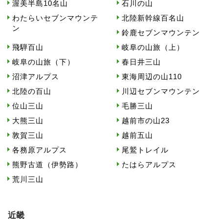
渥美半島10名山
石川の山
わたらいセブンマウンテ
北陸新幹線百名山
ン
鈴鹿セブンマウンテン
飛騨百山
岐阜の山旅（上）
岐阜の山旅（下）
春日井三山
沼津アルプス
東海周辺の山110
北陸の百山
川辺セブンマウンテン
位山三山
毛勝三山
大熊三山
越前市の山23
敦賀三山
越前五山
各務原アルプス
尾鷲トレイル
熊野古道（伊勢路）
たはらアルプス
荒川三山
近畿