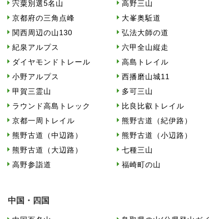
宍粟別選5名山
高野三山
京都府の三角点峰
大峯奥駈道
関西周辺の山130
弘法大師の道
紀泉アルプス
六甲全山縦走
ダイヤモンドトレール
高島トレイル
小野アルプス
西播磨山城11
甲賀三霊山
多可三山
ラウンド高島トレック
比良比叡トレイル
京都一周トレイル
熊野古道（紀伊路）
熊野古道（中辺路）
熊野古道（小辺路）
熊野古道（大辺路）
七種三山
高野参詣道
福崎町の山
中国・四国