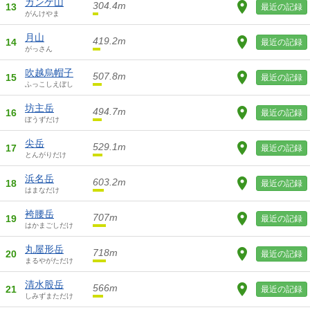
ガンケ山
304.4m
13
最近の記録
がんけやま
月山
419.2m
14
最近の記録
がっさん
吹越烏帽子
507.8m
15
最近の記録
ふっこしえぼし
坊主岳
494.7m
16
最近の記録
ぼうずだけ
尖岳
529.1m
17
最近の記録
とんがりだけ
浜名岳
603.2m
18
最近の記録
はまなだけ
袴腰岳
707m
19
最近の記録
はかまごしだけ
丸屋形岳
718m
20
最近の記録
まるやがただけ
清水股岳
566m
21
最近の記録
しみずまただけ