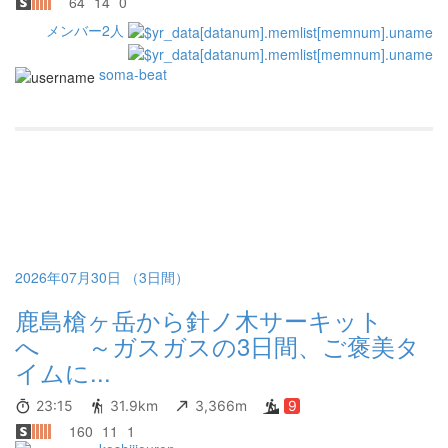
64
14
0
メンバー2人
soma-beat
2026年07月30日 （3日間）
鹿島槍ヶ岳から針ノ木サーキット
へ ～ガスガスの3日間、ご褒美タ
イムに...
23:15
31.9km
3,366m
9
160
11
1