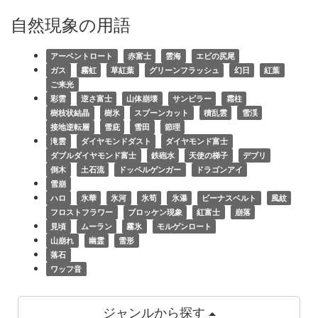
自然現象の用語
アーベントロート
赤富士
雲海
エビの尻尾
ガス
霧虹
草紅葉
グリーンフラッシュ
幻日
紅葉
ご来光
彩雲
逆さ富士
山体崩壊
サンピラー
霜柱
樹枝状結晶
樹氷
スプーンカット
積乱雲
雪渓
接地逆転層
雪庇
雪田
節理
滝雲
ダイヤモンドダスト
ダイヤモンド富士
ダブルダイヤモンド富士
鉄砲水
天使の梯子
デブリ
倒木
土石流
ドッペルゲンガー
ドラゴンアイ
雪崩
ハロ
氷華
氷河
氷筍
氷瀑
ビーナスベルト
風紋
フロストフラワー
ブロッケン現象
紅富士
崩落
見頃
ムーラン
霧氷
モルゲンロート
山崩れ
幽霊
雪形
落石
ワッフ音
ジャンルから探す