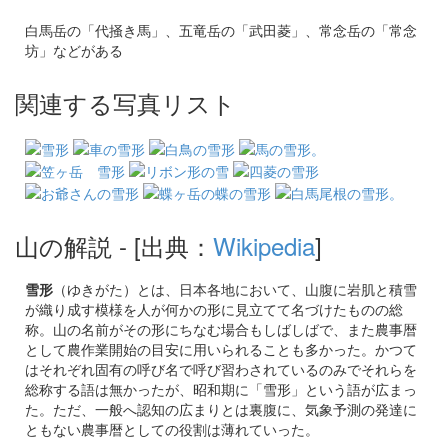
白馬岳の「代掻き馬」、五竜岳の「武田菱」、常念岳の「常念
坊」などがある
関連する写真リスト
山の解説
- [出典：
Wikipedia
]
雪形
（ゆきがた）とは、日本各地において、山腹に岩肌と積雪
が織り成す模様を人が何かの形に見立てて名づけたものの総
称。山の名前がその形にちなむ場合もしばしばで、また農事暦
として農作業開始の目安に用いられることも多かった。かつて
はそれぞれ固有の呼び名で呼び習わされているのみでそれらを
総称する語は無かったが、昭和期に「雪形」という語が広まっ
た。ただ、一般へ認知の広まりとは裏腹に、気象予測の発達に
ともない農事暦としての役割は薄れていった。