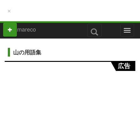
×
M
e
n
u
山の用語集
広告