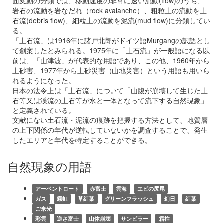
面変動の分類では、移動速度の非常に速い流動(flow)のうち、
岩石の流動を岩なだれ（rock avalanche）、粗粒土の流動を土
石流(debris flow)、細粒土の流動を泥流(mud flow)に分類してい
る
。
「土石流」は1916年に諸戸北郎がドイツ語Murgangの訳語とし
て創案したとみられる
。1975年に「土石流」が一般語になる以
前は、「山津波」が代表的な用語であり、この他、1960年から
土砂害、1977年から土砂災害（山地災害）という用語も用いら
れるようになった。
日本の法令上は「土石流」について「山腹が崩壊して生じた土
石等又は渓流の土石等が水と一体となって流下する自然現象」
と定義されている。
文献にない土石流・泥流の痕跡を把握する方法として、地質層
の上下関係の年代が逆転していないかを調査することで、発生
したエリアと年代を特定することができる。
自然現象の用語
アーベントロート
赤富士
雲海
エビの尻尾
ガス
霧虹
草紅葉
グリーンフラッシュ
幻日
紅葉
ご来光
彩雲
逆さ富士
山体崩壊
サンピラー
霜柱