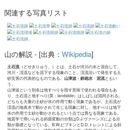
関連する写真リスト
山の解説
- [出典：
Wikipedia
]
土石流
（どせきりゅう、）とは、土石が河川の水と混合して、
河川・渓流などを流下する現象のこと。渓流沿いで発生する土
砂災害の代表的なものである。
山津波
・
鉄砲水
・
泥流
ともい
う。
山津波という別名は地すべりを指す意味で使われる場合もあ
り、土石流と地すべり(英：landslide）はしばしば混同される。
どちらも大量の土砂が水の作用で動く現象であるが、土石流が
渓流の地表水で動かされて生じる現象に対し、地すべりは地下
水の作用で土砂が動かされるという点では異なる現象である。
地質学で用いられる斜面変動の分類はD.J.ヴァーンズによる分
類が基礎となっている。B.W.ピプキンとD.D.トレントによる斜