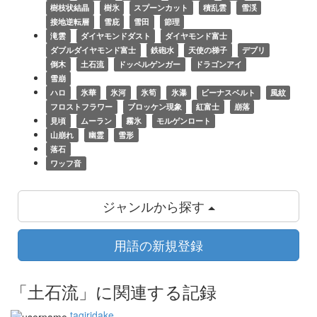
樹枝状結晶
樹氷
スプーンカット
積乱雲
雪渓
接地逆転層
雪庇
雪田
節理
滝雲
ダイヤモンドダスト
ダイヤモンド富士
ダブルダイヤモンド富士
鉄砲水
天使の梯子
デブリ
倒木
土石流
ドッペルゲンガー
ドラゴンアイ
雪崩
ハロ
氷華
氷河
氷筍
氷瀑
ビーナスベルト
風紋
フロストフラワー
ブロッケン現象
紅富士
崩落
見頃
ムーラン
霧氷
モルゲンロート
山崩れ
幽霊
雪形
落石
ワッフ音
ジャンルから探す
用語の新規登録
「土石流」に関連する記録
tagiridake