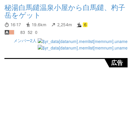
秘湯白馬鑓温泉小屋から白馬鑓、杓子
岳をゲット
16:17
19.6km
2,254m
6
83
52
0
メンバー2人
広告