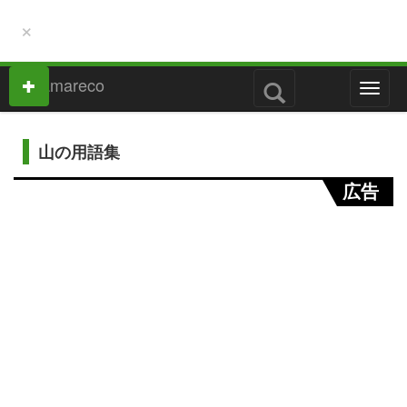
×
M
e
n
u
山の用語集
広告