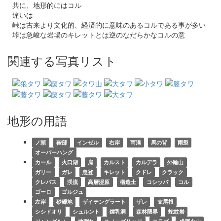
共に、地形的にはコル
違いは
峠は古来より文化的、経済的に意味のあるコルである事が多い
垰は急峻な岩場のキレットとは逆のなだらかなコルの意
関連する写真リスト
地形の用語
ノ頭
鞍部
インゼル
右岸
雨溝
馬の背
雨裂
オーバーハング
カール
火口湖
肩
カルスト
カルデラ
外輪山
ガリー
ガレ
急登
キレット
クドレ
クラック
クレバス
渓流
高層湿原
構造土
コシッパ
コル
ゴーロ
ゴルジュ
左岸
砂礫地
ザイテングラート
ザレ
支尾根
シシドオリ
シュルント
鍾乳洞
森林限界
蛇紋岩