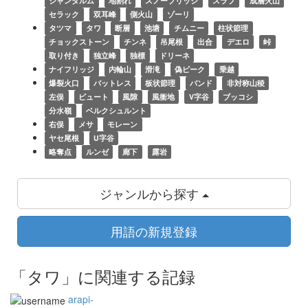
ジャンダルム
地割れ
スノーブリッジ
スラブ
成層火山
セラック
双耳峰
側火山
ゾーリ
タツマ
タワ
断層
池塘
チムニー
柱状節理
チョックストーン
チンネ
吊尾根
出合
デエロ
峠
取り付き
独立峰
独標
ドリーネ
ナイフリッジ
内輪山
滑滝
偽ピーク
乗越
爆裂火口
バットレス
板状節理
バンド
非対称山稜
左俣
ビュート
風隙
風衝地
V字谷
ブッコシ
分水嶺
ベルクシュルント
右俣
メサ
モレーン
ヤセ尾根
U字谷
略奪点
ルンゼ
廊下
露岩
ジャンルから探す
用語の新規登録
「タワ」に関連する記録
arapi-