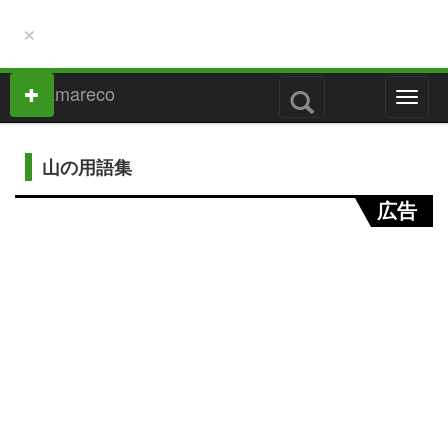
×
M
e
n
u
山の用語集
広告