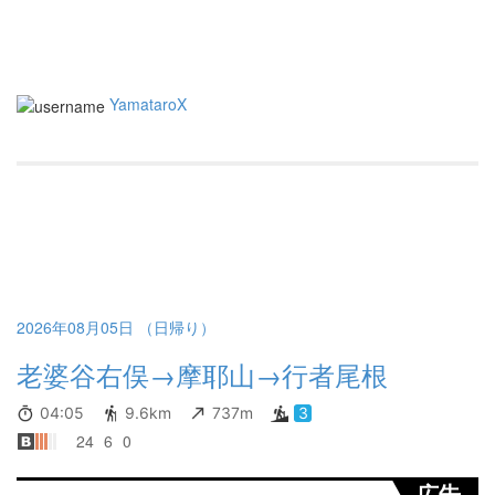
YamataroX
2026年08月05日 （日帰り）
老婆谷右俣→摩耶山→行者尾根
04:05
9.6km
737m
3
24
6
0
広告