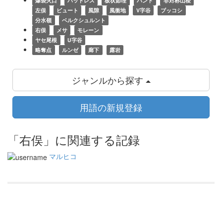
爆裂火口
バットレス
板状節理
バンド
非対称山稜
左俣
ビュート
風隙
風衝地
V字谷
ブッコシ
分水嶺
ベルクシュルント
右俣
メサ
モレーン
ヤセ尾根
U字谷
略奪点
ルンゼ
廊下
露岩
ジャンルから探す
用語の新規登録
「右俣」に関連する記録
マルヒコ