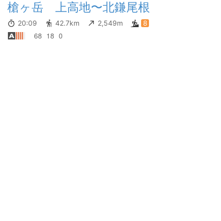
槍ヶ岳 上高地〜北鎌尾根
20:09
42.7km
2,549m
8
68
18
0