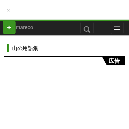
×
M
e
n
u
山の用語集
広告