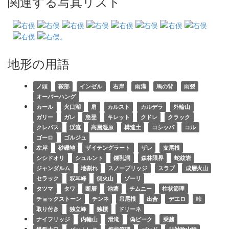
関連する写真リスト
地形の用語
ノ頭
鞍部
インゼル
右岸
雨溝
馬の背
雨裂
オーバーハング
カール
火口湖
肩
カルスト
カルデラ
外輪山
ガリー
ガレ
急登
キレット
クドレ
クラック
クレバス
渓流
高層湿原
構造土
コシッパ
コル
ゴーロ
ゴルジュ
左岸
砂礫地
ザイテングラート
ザレ
支尾根
シシドオリ
シュルント
鍾乳洞
森林限界
蛇紋岩
ジャンダルム
地割れ
スノーブリッジ
スラブ
成層火山
セラック
双耳峰
側火山
ゾーリ
タツマ
タワ
断層
池塘
チムニー
柱状節理
チョックストーン
チンネ
吊尾根
出合
デエロ
峠
取り付き
独立峰
独標
ドリーネ
ナイフリッジ
内輪山
滑滝
偽ピーク
乗越