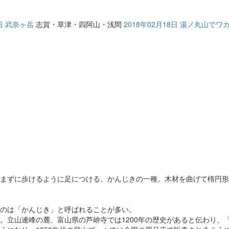
5日 武奈ヶ岳
志賀・草津・四阿山・浅間
2018年02月18日 湯ノ丸山でワ
まずに歩けるように足につける、かんじきの一種。木材を曲げて楕円形
のは「かんじき」と呼ばれることが多い。
。立山連峰の麓、富山県の芦峅寺では1200年の歴史があると伝わり、