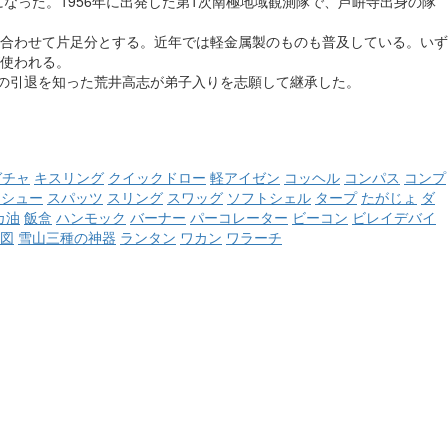
になった
。1956年に出発した第1次南極地域観測隊で、芦峅寺出身の隊
み合わせて片足分とする
。近年では軽金属製のものも普及している。いず
使われる。
之の引退を知った荒井高志が弟子入りを志願して継承した
。
ガチャ
キスリング
クイックドロー
軽アイゼン
コッヘル
コンパス
コンプ
ーシュー
スパッツ
スリング
スワッグ
ソフトシェル
タープ
たがじょ
ダ
カ油
飯盒
ハンモック
バーナー
パーコレーター
ビーコン
ビレイデバイ
図
雪山三種の神器
ランタン
ワカン
ワラーチ