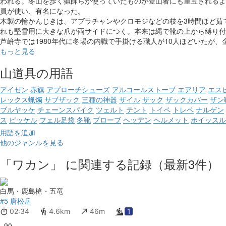
われる。冬山を歩く猟師らが使っていたものが登山者にも重宝されるよ
員が使い、有名になった
。
木製の輪かんじきは、アブラチャンやクロモジなどの枝を3時間ほど茹
れも堅雪用に大きな爪が両サイドにつく。本来は縄で靴の上から縛り付
芦峅寺では1980年代に冬場の内職で手掛ける職人が10人ほどいたが
もっと見る
山道具の用語
アイゼン
赤旗
アプローチシューズ
アルコールストーブ
エアリア
エス
レックス蝋燭
サブザック
三種の神器
ザイル
ザック
ザックカバー
ザン
ブルヤッケ
チェーンスパイク
ツェルト
テント
トイペ
トレペ
ナルゲン
ス
ピッケル
フェル足袋
冬靴
プローブ
ヘッデン
ヘルメット
ホイッスル
用語を追加
他のジャンルを見る
「ワカン」 に関連する記録（最新3件）
白馬・鹿島槍・五竜
#5 唐松岳
02:34
4.6km
46m
1
90