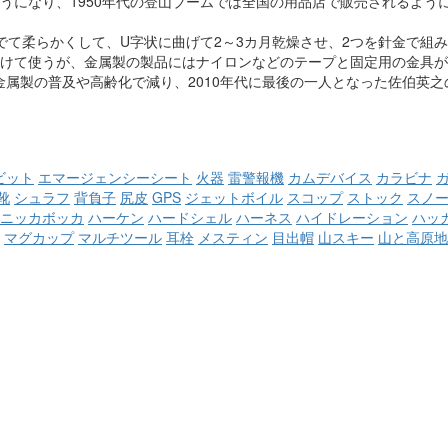
うになり、1950年代の登山ブームでは全国の用品店で販売されるよう
でて柔らかくして、U字状に曲げて2～3カ月乾燥させ、2つを針金で組
けて使うが、金属製の製品にはナイロンなどのテープと固定用の金具が
、金属製の普及や高齢化で減り、2010年代に最後の一人となった佐伯英
ビット
エマージェンシーシート
火器
雷警報機
カムデバイス
カラビナ
靴
シュラフ
背負子
尻皮
GPS
ジェットボイル
スコップ
ストック
スノ
ニッカボッカ
ハーケン
ハードシェル
ハーネス
ハイドレーション
ハッ
マグカップ
マルチツール
耳栓
メスティン
目出帽
山スキー
山と高原地