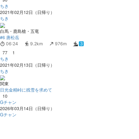
ちき
2021年02月12日（日帰り）
ちき
白馬・鹿島槍・五竜
#6 唐松岳
06:24
9.2km
976m
3
77
1
ちき
2021年02月13日（日帰り）
ちき
関東
日光金精峠に残雪を求めて
10
Gチャン
2026年03月14日（日帰り）
Gチャン