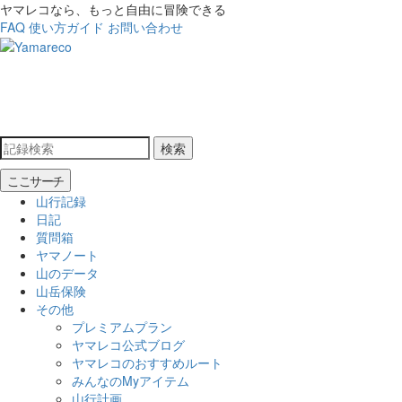
ヤマレコなら、もっと自由に冒険できる
FAQ
使い方ガイド
お問い合わせ
検索
ここサーチ
山行記録
日記
質問箱
ヤマノート
山のデータ
山岳保険
その他
プレミアムプラン
ヤマレコ公式ブログ
ヤマレコのおすすめルート
みんなのMyアイテム
山行計画