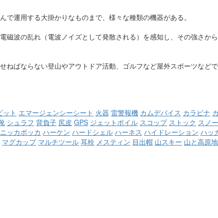
んで運用する大掛かりなものまで、様々な種類の機器がある。
電磁波の乱れ（電波ノイズとして発散される）を感知し、その強さから
せねばならない登山やアウトドア活動、ゴルフなど屋外スポーツなどで
ビット
エマージェンシーシート
火器
雷警報機
カムデバイス
カラビナ
靴
シュラフ
背負子
尻皮
GPS
ジェットボイル
スコップ
ストック
スノ
ニッカボッカ
ハーケン
ハードシェル
ハーネス
ハイドレーション
ハッ
マグカップ
マルチツール
耳栓
メスティン
目出帽
山スキー
山と高原地
）