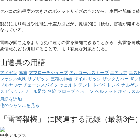
タバコの箱程度の大きさのポケットサイズのものから、車両や船舶に積
製品により精度や性能は千差万別だが、原理的には概ね、雷雲が発する
なっている。
雷鳴が聞こえるよりも更に遠くの雷を探知できることから、落雷を警戒
象情報なども併用することで、より有意な対策となる。
山道具の用語
アイゼン
赤旗
アプローチシューズ
アルコールストーブ
エアリア
エス
レックス蝋燭
サブザック
三種の神器
ザイル
ザック
ザックカバー
ザン
ブルヤッケ
チェーンスパイク
ツェルト
テント
トイペ
トレペ
ナルゲン
ス
ピッケル
フェル足袋
冬靴
プローブ
ヘッデン
ヘルメット
ホイッスル
用語を追加
他のジャンルを見る
「雷警報機」 に関連する記録（最新3件
中央アルプス