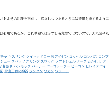
おおよその距離を判別し、接近しつつあるときには警報を発するように
は有用であるが、これ単独では必ずしも完璧ではないので、天気図や気
ガチャ
キスリング
クイックドロー
軽アイゼン
コッヘル
コンパス
コンプ
ーシュー
スパッツ
スリング
スワッグ
ソフトシェル
タープ
たがじょ
ダ
カ油
飯盒
ハンモック
バーナー
パーコレーター
ビーコン
ビレイデバイ
図
雪山三種の神器
ランタン
ワカン
ワラーチ