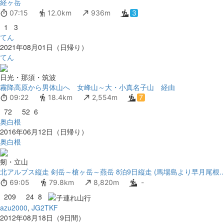
経ヶ岳
07:15
12.0km
936m
3
1
3
てん
2021年08月01日（日帰り）
てん
日光・那須・筑波
霧降高原から男体山へ 女峰山～大・小真名子山 経由
09:22
18.4km
2,554m
7
72
52
6
奥白根
2016年06月12日（日帰り）
奥白根
剱・立山
北アルプス縦走 剣岳～槍ヶ岳～燕岳 8泊9日縦走 (馬場島より早月尾根..
69:05
79.8km
8,820m
-
209
24
8
azu2000
,
JG2TKF
2012年08月18日（9日間）