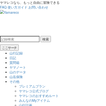
ヤマレコなら、もっと自由に冒険できる
FAQ
使い方ガイド
お問い合わせ
検索
ここサーチ
山行記録
日記
質問箱
ヤマノート
山のデータ
山岳保険
その他
プレミアムプラン
ヤマレコ公式ブログ
ヤマレコのおすすめルート
みんなのMyアイテム
山行計画