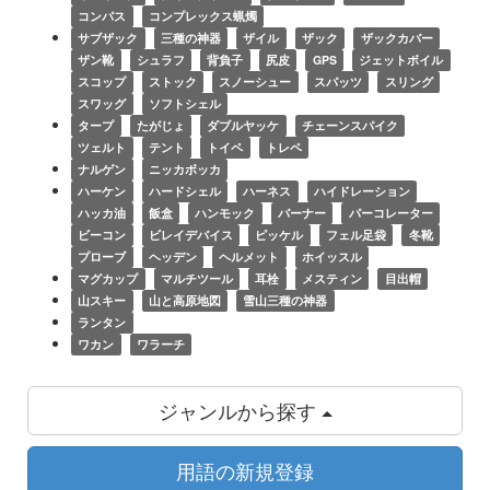
コンパス
コンプレックス蝋燭
サブザック
三種の神器
ザイル
ザック
ザックカバー
ザン靴
シュラフ
背負子
尻皮
GPS
ジェットボイル
スコップ
ストック
スノーシュー
スパッツ
スリング
スワッグ
ソフトシェル
タープ
たがじょ
ダブルヤッケ
チェーンスパイク
ツェルト
テント
トイペ
トレペ
ナルゲン
ニッカボッカ
ハーケン
ハードシェル
ハーネス
ハイドレーション
ハッカ油
飯盒
ハンモック
バーナー
パーコレーター
ビーコン
ビレイデバイス
ピッケル
フェル足袋
冬靴
プローブ
ヘッデン
ヘルメット
ホイッスル
マグカップ
マルチツール
耳栓
メスティン
目出帽
山スキー
山と高原地図
雪山三種の神器
ランタン
ワカン
ワラーチ
ジャンルから探す
用語の新規登録