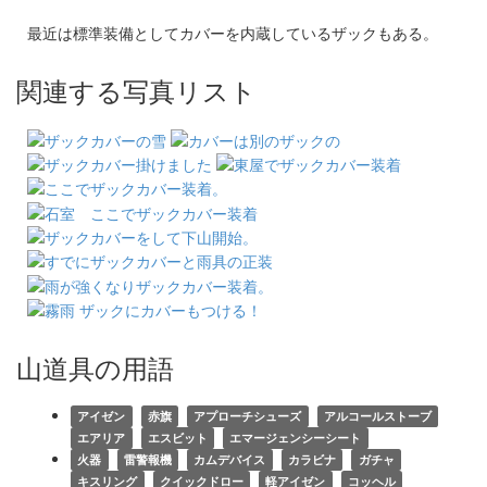
最近は標準装備としてカバーを内蔵しているザックもある。
関連する写真リスト
山道具の用語
アイゼン
赤旗
アプローチシューズ
アルコールストーブ
エアリア
エスビット
エマージェンシーシート
火器
雷警報機
カムデバイス
カラビナ
ガチャ
キスリング
クイックドロー
軽アイゼン
コッヘル