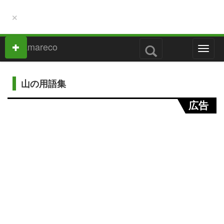
×
M
e
n
u
山の用語集
広告