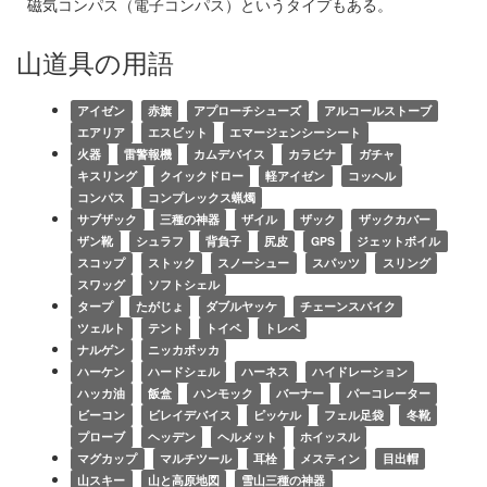
磁気コンパス（電子コンパス）というタイプもある。
山道具の用語
アイゼン
赤旗
アプローチシューズ
アルコールストーブ
エアリア
エスビット
エマージェンシーシート
火器
雷警報機
カムデバイス
カラビナ
ガチャ
キスリング
クイックドロー
軽アイゼン
コッヘル
コンパス
コンプレックス蝋燭
サブザック
三種の神器
ザイル
ザック
ザックカバー
ザン靴
シュラフ
背負子
尻皮
GPS
ジェットボイル
スコップ
ストック
スノーシュー
スパッツ
スリング
スワッグ
ソフトシェル
タープ
たがじょ
ダブルヤッケ
チェーンスパイク
ツェルト
テント
トイペ
トレペ
ナルゲン
ニッカボッカ
ハーケン
ハードシェル
ハーネス
ハイドレーション
ハッカ油
飯盒
ハンモック
バーナー
パーコレーター
ビーコン
ビレイデバイス
ピッケル
フェル足袋
冬靴
プローブ
ヘッデン
ヘルメット
ホイッスル
マグカップ
マルチツール
耳栓
メスティン
目出帽
山スキー
山と高原地図
雪山三種の神器