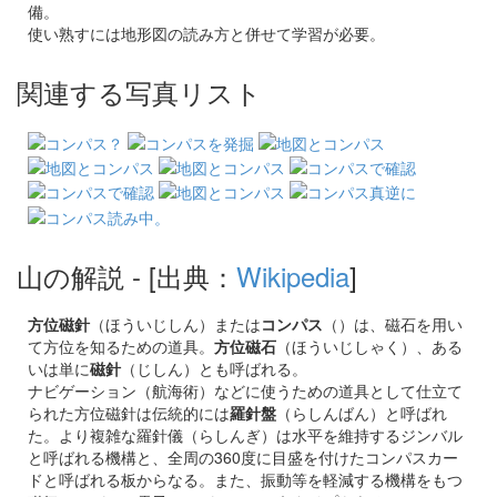
備。
使い熟すには地形図の読み方と併せて学習が必要。
関連する写真リスト
山の解説
- [出典：
Wikipedia
]
方位磁針
（ほういじしん）または
コンパス
（）は、磁石を用い
て方位を知るための道具。
方位磁石
（ほういじしゃく）
、ある
いは単に
磁針
（じしん）とも呼ばれる。
ナビゲーション（航海術）などに使うための道具として仕立て
られた方位磁針は伝統的には
羅針盤
（らしんばん）と呼ばれ
た。より複雑な羅針儀（らしんぎ）は水平を維持するジンバル
と呼ばれる機構と、全周の360度に目盛を付けたコンパスカー
ドと呼ばれる板からなる。また、振動等を軽減する機構をもつ