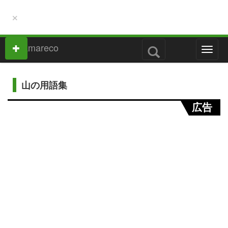
×
M
e
n
u
山の用語集
広告