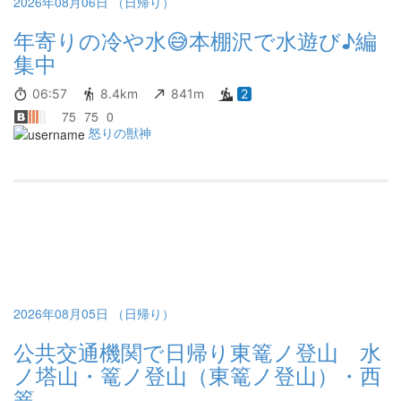
2026年08月06日 （日帰り）
年寄りの冷や水😅本棚沢で水遊び♪編
集中
06:57
8.4km
841m
2
75
75
0
怒りの獣神
2026年08月05日 （日帰り）
公共交通機関で日帰り東篭ノ登山 水
ノ塔山・篭ノ登山（東篭ノ登山）・西
篭...