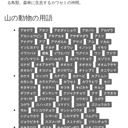
る鳥類。森林に生息するカワセミの仲間。
山の動物の用語
アオゲラ
アオジ
アオダイショウ
アオバト
アカゲラ
アカショウビン
アキアカネ
アサギマダラ
アトリ
アナグマ
アブ
アマガエル
アマゴ
アユ
イカル
イソヒヨドリ
イタチ
イヌワシ
イノシシ
イモリ
イワツバメ
岩魚
イワヒバリ
ウグイス
ウソ
ウトウ
エゾシマリス
エゾハルゼミ
エゾライチョウ
エゾリス
エナガ
オオアカゲラ
オオカミ
オオタカ
オオムラサキ
オオルリ
オコジョ
オジロワシ
オトシブミ
オニヤンマ
カケス
カッコウ
カナブン
カナヘビ
カブトムシ
カモシカ
カラスアゲハ
カワセミ
カワラヒワ
キジ
キタキツネ
キタテハ
キツネ
キビタキ
キョン
ギフチョウ
ギンヤンマ
クジャクチョウ
クマ
クマタカ
クマバチ
クロアゲハ
クロジ
コウモリ
コガラ
コゲラ
コノハズク
コマドリ
コルリ
ゴジュウカラ
サル
サンコウチョウ
サンショウウオ
シカ
シジュウカラ
シマヘビ
シロマダラ
ジムグリ
ジョウビタキ
スズメバチ
スミナガシ
ソウシチョウ
タキタロウ
タヌキ
チョウゲンボウ
ツキノワグマ