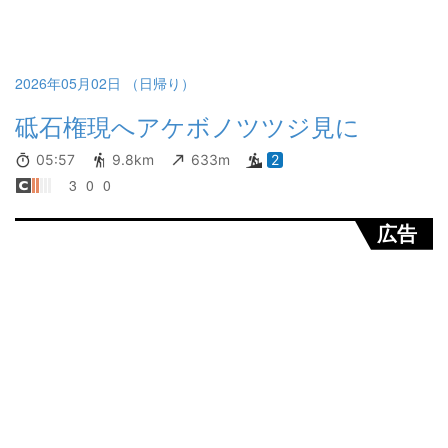
2026年05月02日 （日帰り）
砥石権現へアケボノツツジ見に
05:57
9.8km
633m
2
3
0
0
広告