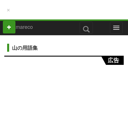
×
M
e
n
u
山の用語集
広告