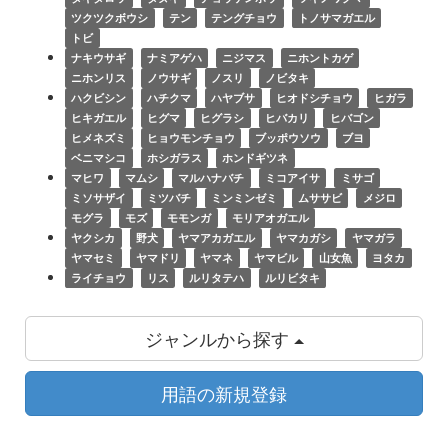
ツクツクボウシ
テン
テングチョウ
トノサマガエル
トビ
ナキウサギ
ナミアゲハ
ニジマス
ニホントカゲ
ニホンリス
ノウサギ
ノスリ
ノビタキ
ハクビシン
ハチクマ
ハヤブサ
ヒオドシチョウ
ヒガラ
ヒキガエル
ヒグマ
ヒグラシ
ヒバカリ
ヒバゴン
ヒメネズミ
ヒョウモンチョウ
ブッポウソウ
ブヨ
ベニマシコ
ホシガラス
ホンドギツネ
マヒワ
マムシ
マルハナバチ
ミコアイサ
ミサゴ
ミソサザイ
ミツバチ
ミンミンゼミ
ムササビ
メジロ
モグラ
モズ
モモンガ
モリアオガエル
ヤクシカ
野犬
ヤマアカガエル
ヤマカガシ
ヤマガラ
ヤマセミ
ヤマドリ
ヤマネ
ヤマビル
山女魚
ヨタカ
ライチョウ
リス
ルリタテハ
ルリビタキ
ジャンルから探す
用語の新規登録