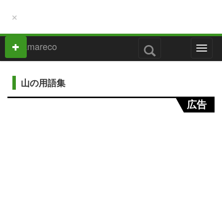
×
M
e
n
u
山の用語集
広告