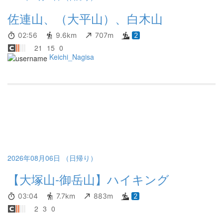
佐連山、（大平山）、白木山
02:56
9.6km
707m
2
21
15
0
Keichi_Nagisa
2026年08月06日 （日帰り）
【大塚山-御岳山】ハイキング
03:04
7.7km
883m
2
2
3
0