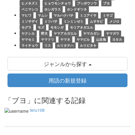
ヒメネズミ
ヒョウモンチョウ
ブッポウソウ
ブヨ
ベニマシコ
ホシガラス
ホンドギツネ
マヒワ
マムシ
マルハナバチ
ミコアイサ
ミサゴ
ミソサザイ
ミツバチ
ミンミンゼミ
ムササビ
メジロ
モグラ
モズ
モモンガ
モリアオガエル
ヤクシカ
野犬
ヤマアカガエル
ヤマカガシ
ヤマガラ
ヤマセミ
ヤマドリ
ヤマネ
ヤマビル
山女魚
ヨタカ
ライチョウ
リス
ルリタテハ
ルリビタキ
ジャンルから探す
用語の新規登録
「ブヨ」に関連する記録
teru108