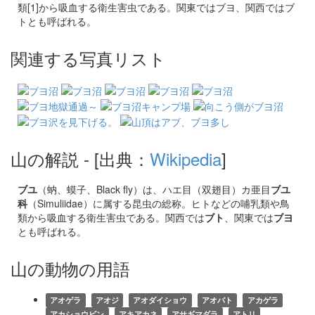
類[1]から吸血する衛生害虫である。関東ではブヨ、関西ではブ
トとも呼ばれる。
関連する写真リスト
山の解説
- [出典：
Wikipedia
]
ブユ
（蚋、蟆子、Black fly）は、ハエ目（双翅目）カ亜目
ブユ
科
（Simuliidae）に属する昆虫の総称。ヒトなどの哺乳類や鳥
類から吸血する衛生害虫である。関西では
ブト
、関東では
ブヨ
とも呼ばれる。
山の動物の用語
アオゲラ
アオジ
アオダイショウ
アオバト
アカゲラ
アカショウビン
アキアカネ
アサギマダラ
アトリ