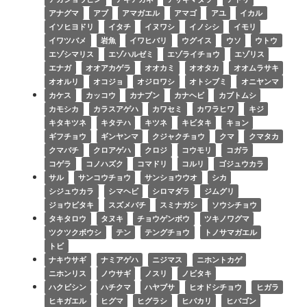
アナグマ
アブ
アマガエル
アマゴ
アユ
イカル
イソヒヨドリ
イタチ
イヌワシ
イノシシ
イモリ
イワツバメ
岩魚
イワヒバリ
ウグイス
ウソ
ウトウ
エゾシマリス
エゾハルゼミ
エゾライチョウ
エゾリス
エナガ
オオアカゲラ
オオカミ
オオタカ
オオムラサキ
オオルリ
オコジョ
オジロワシ
オトシブミ
オニヤンマ
カケス
カッコウ
カナブン
カナヘビ
カブトムシ
カモシカ
カラスアゲハ
カワセミ
カワラヒワ
キジ
キタキツネ
キタテハ
キツネ
キビタキ
キョン
ギフチョウ
ギンヤンマ
クジャクチョウ
クマ
クマタカ
クマバチ
クロアゲハ
クロジ
コウモリ
コガラ
コゲラ
コノハズク
コマドリ
コルリ
ゴジュウカラ
サル
サンコウチョウ
サンショウウオ
シカ
シジュウカラ
シマヘビ
シロマダラ
ジムグリ
ジョウビタキ
スズメバチ
スミナガシ
ソウシチョウ
タキタロウ
タヌキ
チョウゲンボウ
ツキノワグマ
ツクツクボウシ
テン
テングチョウ
トノサマガエル
トビ
ナキウサギ
ナミアゲハ
ニジマス
ニホントカゲ
ニホンリス
ノウサギ
ノスリ
ノビタキ
ハクビシン
ハチクマ
ハヤブサ
ヒオドシチョウ
ヒガラ
ヒキガエル
ヒグマ
ヒグラシ
ヒバカリ
ヒバゴン