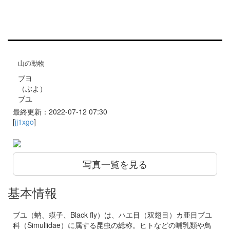
山の動物
ブヨ
（ぶよ）
ブユ
最終更新：2022-07-12 07:30
[
jj1xgo
]
写真一覧を見る
基本情報
ブユ（蚋、蟆子、Black fly）は、ハエ目（双翅目）カ亜目ブユ
科（Simuliidae）に属する昆虫の総称。ヒトなどの哺乳類や鳥