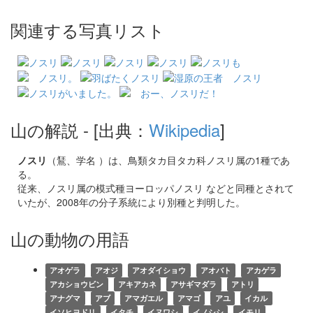
関連する写真リスト
山の解説
- [出典：
Wikipedia
]
ノスリ
（鵟、学名 ）は、鳥類タカ目タカ科ノスリ属の1種であ
る。
従来、ノスリ属の模式種ヨーロッパノスリ などと同種とされて
いたが、2008年の分子系統により別種と判明した。
山の動物の用語
アオゲラ
アオジ
アオダイショウ
アオバト
アカゲラ
アカショウビン
アキアカネ
アサギマダラ
アトリ
アナグマ
アブ
アマガエル
アマゴ
アユ
イカル
イソヒヨドリ
イタチ
イヌワシ
イノシシ
イモリ