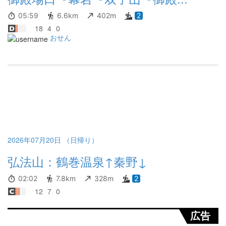
05:59
6.6km
402m
2
18
4
0
おせん
2026年07月20日 （日帰り）
弘法山：鶴巻温泉↑秦野↓
02:02
7.8km
328m
2
12
7
0
広告