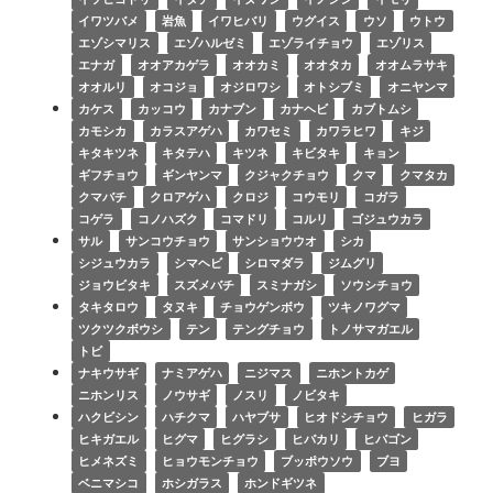
イワツバメ
岩魚
イワヒバリ
ウグイス
ウソ
ウトウ
エゾシマリス
エゾハルゼミ
エゾライチョウ
エゾリス
エナガ
オオアカゲラ
オオカミ
オオタカ
オオムラサキ
オオルリ
オコジョ
オジロワシ
オトシブミ
オニヤンマ
カケス
カッコウ
カナブン
カナヘビ
カブトムシ
カモシカ
カラスアゲハ
カワセミ
カワラヒワ
キジ
キタキツネ
キタテハ
キツネ
キビタキ
キョン
ギフチョウ
ギンヤンマ
クジャクチョウ
クマ
クマタカ
クマバチ
クロアゲハ
クロジ
コウモリ
コガラ
コゲラ
コノハズク
コマドリ
コルリ
ゴジュウカラ
サル
サンコウチョウ
サンショウウオ
シカ
シジュウカラ
シマヘビ
シロマダラ
ジムグリ
ジョウビタキ
スズメバチ
スミナガシ
ソウシチョウ
タキタロウ
タヌキ
チョウゲンボウ
ツキノワグマ
ツクツクボウシ
テン
テングチョウ
トノサマガエル
トビ
ナキウサギ
ナミアゲハ
ニジマス
ニホントカゲ
ニホンリス
ノウサギ
ノスリ
ノビタキ
ハクビシン
ハチクマ
ハヤブサ
ヒオドシチョウ
ヒガラ
ヒキガエル
ヒグマ
ヒグラシ
ヒバカリ
ヒバゴン
ヒメネズミ
ヒョウモンチョウ
ブッポウソウ
ブヨ
ベニマシコ
ホシガラス
ホンドギツネ