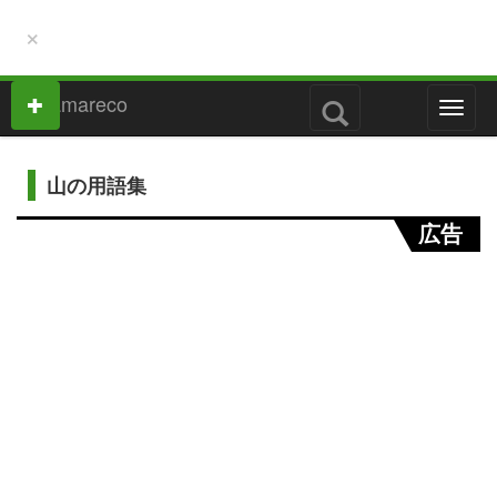
×
M
e
n
u
山の用語集
広告