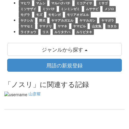
マヒワ
マムシ
マルハナバチ
ミコアイサ
ミサゴ
ミソサザイ
ミツバチ
ミンミンゼミ
ムササビ
メジロ
モグラ
モズ
モモンガ
モリアオガエル
ヤクシカ
野犬
ヤマアカガエル
ヤマカガシ
ヤマガラ
ヤマセミ
ヤマドリ
ヤマネ
ヤマビル
山女魚
ヨタカ
ライチョウ
リス
ルリタテハ
ルリビタキ
ジャンルから探す
用語の新規登録
「ノスリ」に関連する記録
山彦耀