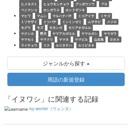
ヒメネズミ
ヒョウモンチョウ
ブッポウソウ
ブヨ
ベニマシコ
ホシガラス
ホンドギツネ
マヒワ
マムシ
マルハナバチ
ミコアイサ
ミサゴ
ミソサザイ
ミツバチ
ミンミンゼミ
ムササビ
メジロ
モグラ
モズ
モモンガ
モリアオガエル
ヤクシカ
野犬
ヤマアカガエル
ヤマカガシ
ヤマガラ
ヤマセミ
ヤマドリ
ヤマネ
ヤマビル
山女魚
ヨタカ
ライチョウ
リス
ルリタテハ
ルリビタキ
ジャンルから探す
用語の新規登録
「イヌワシ」に関連する記録
ixy-wonter（ウォンタ）