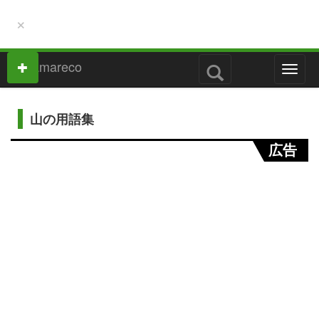
×
M
e
n
u
山の用語集
広告