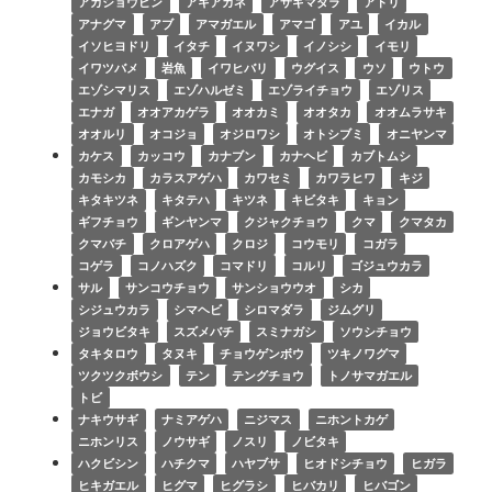
アカショウビン
アキアカネ
アサギマダラ
アトリ
アナグマ
アブ
アマガエル
アマゴ
アユ
イカル
イソヒヨドリ
イタチ
イヌワシ
イノシシ
イモリ
イワツバメ
岩魚
イワヒバリ
ウグイス
ウソ
ウトウ
エゾシマリス
エゾハルゼミ
エゾライチョウ
エゾリス
エナガ
オオアカゲラ
オオカミ
オオタカ
オオムラサキ
オオルリ
オコジョ
オジロワシ
オトシブミ
オニヤンマ
カケス
カッコウ
カナブン
カナヘビ
カブトムシ
カモシカ
カラスアゲハ
カワセミ
カワラヒワ
キジ
キタキツネ
キタテハ
キツネ
キビタキ
キョン
ギフチョウ
ギンヤンマ
クジャクチョウ
クマ
クマタカ
クマバチ
クロアゲハ
クロジ
コウモリ
コガラ
コゲラ
コノハズク
コマドリ
コルリ
ゴジュウカラ
サル
サンコウチョウ
サンショウウオ
シカ
シジュウカラ
シマヘビ
シロマダラ
ジムグリ
ジョウビタキ
スズメバチ
スミナガシ
ソウシチョウ
タキタロウ
タヌキ
チョウゲンボウ
ツキノワグマ
ツクツクボウシ
テン
テングチョウ
トノサマガエル
トビ
ナキウサギ
ナミアゲハ
ニジマス
ニホントカゲ
ニホンリス
ノウサギ
ノスリ
ノビタキ
ハクビシン
ハチクマ
ハヤブサ
ヒオドシチョウ
ヒガラ
ヒキガエル
ヒグマ
ヒグラシ
ヒバカリ
ヒバゴン