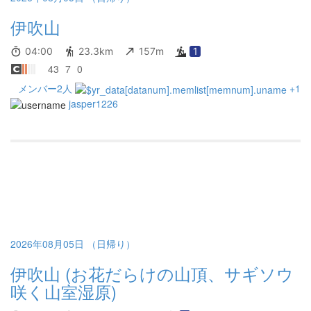
伊吹山
04:00
23.3km
157m
1
43
7
0
メンバー2人
+1
jasper1226
2026年08月05日 （日帰り）
伊吹山 (お花だらけの山頂、サギソウ
咲く山室湿原)