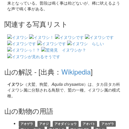
来となっている。普段は鳴く事は殆どないが、稀に吠えるよう
な声で鳴く事がある。
関連する写真リスト
山の解説
- [出典：
Wikipedia
]
イヌワシ
（犬鷲、狗鷲
、
Aquila chrysaetos
）は、タカ目タカ科
イヌワシ属に分類される鳥類で、鷲の一種。イヌワシ属の模式
種。
山の動物の用語
アオゲラ
アオジ
アオダイショウ
アオバト
アカゲラ