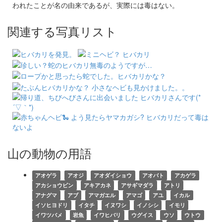
われたことが名の由来であるが、実際には毒はない。
関連する写真リスト
山の動物の用語
アオゲラ
アオジ
アオダイショウ
アオバト
アカゲラ
アカショウビン
アキアカネ
アサギマダラ
アトリ
アナグマ
アブ
アマガエル
アマゴ
アユ
イカル
イソヒヨドリ
イタチ
イヌワシ
イノシシ
イモリ
イワツバメ
岩魚
イワヒバリ
ウグイス
ウソ
ウトウ