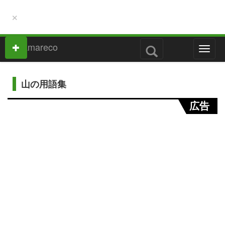
×
M
e
n
u
山の用語集
広告