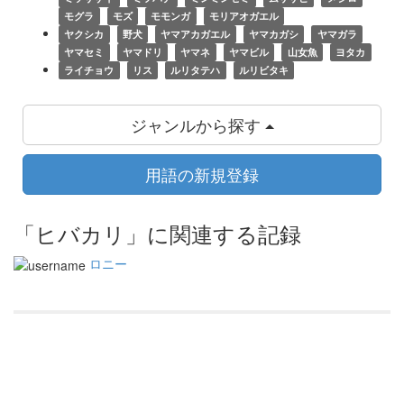
モグラ
モズ
モモンガ
モリアオガエル
ヤクシカ
野犬
ヤマアカガエル
ヤマカガシ
ヤマガラ
ヤマセミ
ヤマドリ
ヤマネ
ヤマビル
山女魚
ヨタカ
ライチョウ
リス
ルリタテハ
ルリビタキ
ジャンルから探す
用語の新規登録
「ヒバカリ」に関連する記録
ロニー