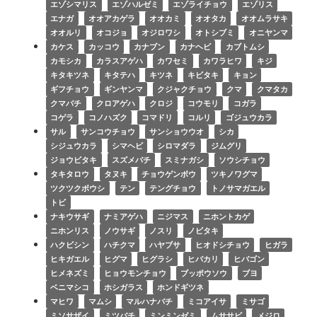
エゾシマリス
エゾハルゼミ
エゾライチョウ
エゾリス
エナガ
オオアカゲラ
オオカミ
オオタカ
オオムラサキ
オオルリ
オコジョ
オジロワシ
オトシブミ
オニヤンマ
カケス
カッコウ
カナブン
カナヘビ
カブトムシ
カモシカ
カラスアゲハ
カワセミ
カワラヒワ
キジ
キタキツネ
キタテハ
キツネ
キビタキ
キョン
ギフチョウ
ギンヤンマ
クジャクチョウ
クマ
クマタカ
クマバチ
クロアゲハ
クロジ
コウモリ
コガラ
コゲラ
コノハズク
コマドリ
コルリ
ゴジュウカラ
サル
サンコウチョウ
サンショウウオ
シカ
シジュウカラ
シマヘビ
シロマダラ
ジムグリ
ジョウビタキ
スズメバチ
スミナガシ
ソウシチョウ
タキタロウ
タヌキ
チョウゲンボウ
ツキノワグマ
ツクツクボウシ
テン
テングチョウ
トノサマガエル
トビ
ナキウサギ
ナミアゲハ
ニジマス
ニホントカゲ
ニホンリス
ノウサギ
ノスリ
ノビタキ
ハクビシン
ハチクマ
ハヤブサ
ヒオドシチョウ
ヒガラ
ヒキガエル
ヒグマ
ヒグラシ
ヒバカリ
ヒバゴン
ヒメネズミ
ヒョウモンチョウ
ブッポウソウ
ブヨ
ベニマシコ
ホシガラス
ホンドギツネ
マヒワ
マムシ
マルハナバチ
ミコアイサ
ミサゴ
ミソサザイ
ミツバチ
ミンミンゼミ
ムササビ
メジロ