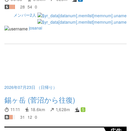
28
54
0
メンバー2人
josanai
2026年07月23日 （日帰り）
錫ヶ岳 (菅沼から往復)
11:11
18.6km
1,628m
5
31
12
0
広告