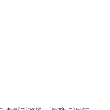
する頃の晴天の日のみ活動し、「春の女神」の異名を持つ。