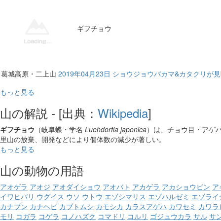
ギフチョウ
葛城高原・二上山
2019年04月23日 ショウジョウバカマ&カタクリが
もっと見る
山の解説 - [出典：
Wikipedia
]
ギフチョウ
（岐阜蝶・学名
Luehdorfia japonica
）は、チョウ目・アゲ
里山の放棄、開発などにより個体数の減少が著しい。
もっと見る
山の動物の用語
アオゲラ
アオジ
アオダイショウ
アオバト
アカゲラ
アカショウビン
ア
イワヒバリ
ウグイス
ウソ
ウトウ
エゾシマリス
エゾハルゼミ
エゾライ
カナブン
カナヘビ
カブトムシ
カモシカ
カラスアゲハ
カワセミ
カワラ
モリ
コガラ
コゲラ
コノハズク
コマドリ
コルリ
ゴジュウカラ
サル
サ