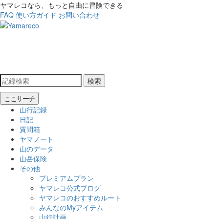
ヤマレコなら、もっと自由に冒険できる
FAQ
使い方ガイド
お問い合わせ
検索
ここサーチ
山行記録
日記
質問箱
ヤマノート
山のデータ
山岳保険
その他
プレミアムプラン
ヤマレコ公式ブログ
ヤマレコのおすすめルート
みんなのMyアイテム
山行計画