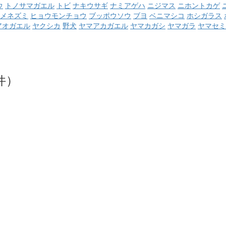
ウ
トノサマガエル
トビ
ナキウサギ
ナミアゲハ
ニジマス
ニホントカゲ
メネズミ
ヒョウモンチョウ
ブッポウソウ
ブヨ
ベニマシコ
ホシガラス
アオガエル
ヤクシカ
野犬
ヤマアカガエル
ヤマカガシ
ヤマガラ
ヤマセミ
件）