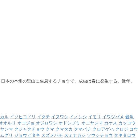
。日本の本州の里山に生息するチョウで、成虫は春に発生する。近年、
カル
イソヒヨドリ
イタチ
イヌワシ
イノシシ
イモリ
イワツバメ
岩魚
オオルリ
オコジョ
オジロワシ
オトシブミ
オニヤンマ
カケス
カッコウ
ヤンマ
クジャクチョウ
クマ
クマタカ
クマバチ
クロアゲハ
クロジ
コウ
ムグリ
ジョウビタキ
スズメバチ
スミナガシ
ソウシチョウ
タキタロウ