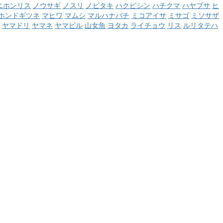
ニホンリス
ノウサギ
ノスリ
ノビタキ
ハクビシン
ハチクマ
ハヤブサ
ヒ
ホンドギツネ
マヒワ
マムシ
マルハナバチ
ミコアイサ
ミサゴ
ミソサザ
ヤマドリ
ヤマネ
ヤマビル
山女魚
ヨタカ
ライチョウ
リス
ルリタテハ