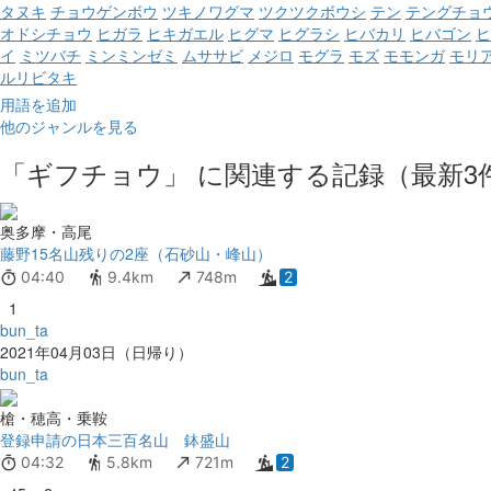
タヌキ
チョウゲンボウ
ツキノワグマ
ツクツクボウシ
テン
テングチョ
オドシチョウ
ヒガラ
ヒキガエル
ヒグマ
ヒグラシ
ヒバカリ
ヒバゴン
ヒ
イ
ミツバチ
ミンミンゼミ
ムササビ
メジロ
モグラ
モズ
モモンガ
モリ
ルリビタキ
用語を追加
他のジャンルを見る
「ギフチョウ」 に関連する記録（最新3
奥多摩・高尾
藤野15名山残りの2座（石砂山・峰山）
04:40
9.4km
748m
2
1
bun_ta
2021年04月03日（日帰り）
bun_ta
槍・穂高・乗鞍
登録申請の日本三百名山 鉢盛山
04:32
5.8km
721m
2