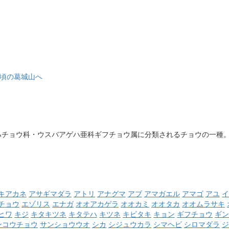
見頃の葛城山へ
ハチョウ科・ウスバアゲハ亜科ギフチョウ属に分類されるチョウの一種
キアカネ
アサギマダラ
アトリ
アナグマ
アブ
アマガエル
アマゴ
アユ
イ
チョウ
エゾリス
エナガ
オオアカゲラ
オオカミ
オオタカ
オオムラサキ
ヒワ
キジ
キタキツネ
キタテハ
キツネ
キビタキ
キョン
ギフチョウ
ギン
ンコウチョウ
サンショウウオ
シカ
シジュウカラ
シマヘビ
シロマダラ
ジ