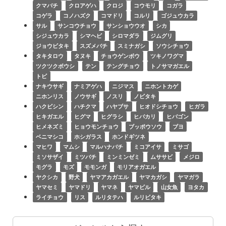
クマバチ
クロアゲハ
クロジ
コウモリ
コガラ
コゲラ
コノハズク
コマドリ
コルリ
ゴジュウカラ
サル
サンコウチョウ
サンショウウオ
シカ
シジュウカラ
シマヘビ
シロマダラ
ジムグリ
ジョウビタキ
スズメバチ
スミナガシ
ソウシチョウ
タキタロウ
タヌキ
チョウゲンボウ
ツキノワグマ
ツクツクボウシ
テン
テングチョウ
トノサマガエル
トビ
ナキウサギ
ナミアゲハ
ニジマス
ニホントカゲ
ニホンリス
ノウサギ
ノスリ
ノビタキ
ハクビシン
ハチクマ
ハヤブサ
ヒオドシチョウ
ヒガラ
ヒキガエル
ヒグマ
ヒグラシ
ヒバカリ
ヒバゴン
ヒメネズミ
ヒョウモンチョウ
ブッポウソウ
ブヨ
ベニマシコ
ホシガラス
ホンドギツネ
マヒワ
マムシ
マルハナバチ
ミコアイサ
ミサゴ
ミソサザイ
ミツバチ
ミンミンゼミ
ムササビ
メジロ
モグラ
モズ
モモンガ
モリアオガエル
ヤクシカ
野犬
ヤマアカガエル
ヤマカガシ
ヤマガラ
ヤマセミ
ヤマドリ
ヤマネ
ヤマビル
山女魚
ヨタカ
ライチョウ
リス
ルリタテハ
ルリビタキ