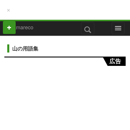
×
M
e
n
u
山の用語集
広告