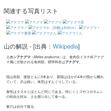
関連する写真リスト
山の解説
- [出典：
Wikipedia
]
ニホンアナグマ
（
Meles anakuma
）は、食肉目イタチ科アナグ
マ属に分類される食肉類。標準和名は
アナグマ
。
指は前肢、後肢ともに5本あり、親指はほかの4本の指から離れ
ていて、爪は鋭い。体型はずんぐりしている。
食性はタヌキとほとんど同じである。特にミミズやコガネムシ
の幼虫を好み、土を掘り出して食べる。
巣穴は自分で掘る。