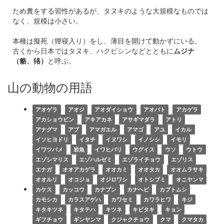
ため糞をする習性があるが、タヌキのような大規模なものでは
なく、規模は小さい。
本種は擬死（狸寝入り）をし、薄目を開けて動かずにいる。
古くから日本ではタヌキ、ハクビシンなどとともに
ムジナ
（貉、狢）
と呼ぶ。
山の動物の用語
アオゲラ
アオジ
アオダイショウ
アオバト
アカゲラ
アカショウビン
アキアカネ
アサギマダラ
アトリ
アナグマ
アブ
アマガエル
アマゴ
アユ
イカル
イソヒヨドリ
イタチ
イヌワシ
イノシシ
イモリ
イワツバメ
岩魚
イワヒバリ
ウグイス
ウソ
ウトウ
エゾシマリス
エゾハルゼミ
エゾライチョウ
エゾリス
エナガ
オオアカゲラ
オオカミ
オオタカ
オオムラサキ
オオルリ
オコジョ
オジロワシ
オトシブミ
オニヤンマ
カケス
カッコウ
カナブン
カナヘビ
カブトムシ
カモシカ
カラスアゲハ
カワセミ
カワラヒワ
キジ
キタキツネ
キタテハ
キツネ
キビタキ
キョン
ギフチョウ
ギンヤンマ
クジャクチョウ
クマ
クマタカ