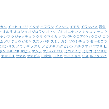
カル
イソヒヨドリ
イタチ
イヌワシ
イノシシ
イモリ
イワツバメ
岩魚
オオルリ
オコジョ
オジロワシ
オトシブミ
オニヤンマ
カケス
カッコウ
ヤンマ
クジャクチョウ
クマ
クマタカ
クマバチ
クロアゲハ
クロジ
コウ
ムグリ
ジョウビタキ
スズメバチ
スミナガシ
ソウシチョウ
タキタロウ
ニホンリス
ノウサギ
ノスリ
ノビタキ
ハクビシン
ハチクマ
ハヤブサ
ヒ
ホンドギツネ
マヒワ
マムシ
マルハナバチ
ミコアイサ
ミサゴ
ミソサザ
ヤマドリ
ヤマネ
ヤマビル
山女魚
ヨタカ
ライチョウ
リス
ルリタテハ