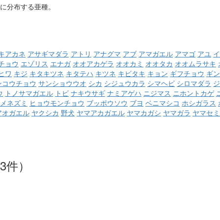
に分布する亜種。
キアカネ
アサギマダラ
アトリ
アナグマ
アブ
アマガエル
アマゴ
アユ
イ
チョウ
エゾリス
エナガ
オオアカゲラ
オオカミ
オオタカ
オオムラサキ
ヒワ
キジ
キタキツネ
キタテハ
キツネ
キビタキ
キョン
ギフチョウ
ギン
ンコウチョウ
サンショウウオ
シカ
シジュウカラ
シマヘビ
シロマダラ
ジ
ウ
トノサマガエル
トビ
ナキウサギ
ナミアゲハ
ニジマス
ニホントカゲ
メネズミ
ヒョウモンチョウ
ブッポウソウ
ブヨ
ベニマシコ
ホシガラス
アオガエル
ヤクシカ
野犬
ヤマアカガエル
ヤマカガシ
ヤマガラ
ヤマセミ
3件）