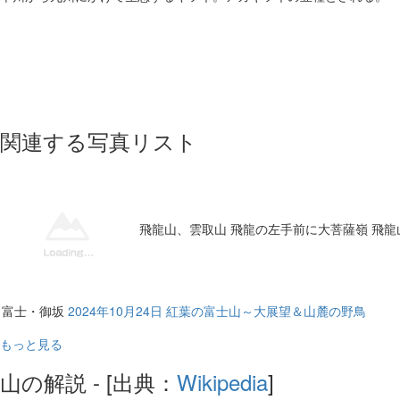
関連する写真リスト
飛龍山、雲取山 飛龍の左手前に大菩薩嶺 飛
富士・御坂
2024年10月24日 紅葉の富士山～大展望＆山麓の野鳥
もっと見る
山の解説 - [出典：
Wikipedia
]