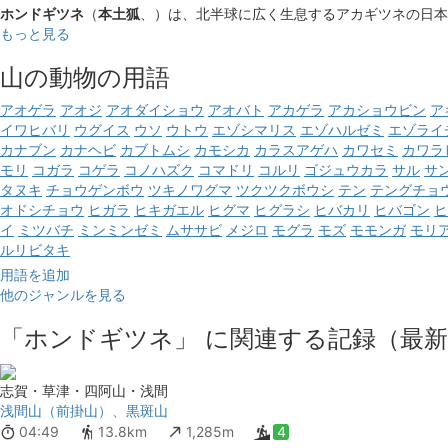
ホンドギツネ
（
本土狐
、）は、北半球に広く生息するアカギツネの日本
もっと見る
山の動物の用語
アオゲラ
アオジ
アオダイショウ
アオバト
アカゲラ
アカショウビン
ア
イワヒバリ
ウグイス
ウソ
ウトウ
エゾシマリス
エゾハルゼミ
エゾライ
カナブン
カナヘビ
カブトムシ
カモシカ
カラスアゲハ
カワセミ
カワラ
モリ
コガラ
コゲラ
コノハズク
コマドリ
コルリ
ゴジュウカラ
サル
サ
タヌキ
チョウゲンボウ
ツキノワグマ
ツクツクボウシ
テン
テングチョ
オドシチョウ
ヒガラ
ヒキガエル
ヒグマ
ヒグラシ
ヒバカリ
ヒバゴン
ヒ
イ
ミツバチ
ミンミンゼミ
ムササビ
メジロ
モグラ
モズ
モモンガ
モリ
ルリビタキ
用語を追加
他のジャンルを見る
「ホンドギツネ」 に関連する記録（最新
志賀・草津・四阿山・浅間
浅間山（前掛山）、黒斑山
04:49
13.8km
1,285m
4