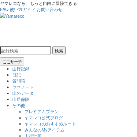
ヤマレコなら、もっと自由に冒険できる
FAQ
使い方ガイド
お問い合わせ
検索
ここサーチ
山行記録
日記
質問箱
ヤマノート
山のデータ
山岳保険
その他
プレミアムプラン
ヤマレコ公式ブログ
ヤマレコのおすすめルート
みんなのMyアイテム
山行計画