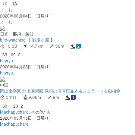
16
18
よーじ
2026年06月04日（日帰り）
よーじ
日光・那須・筑波
bird-watching 【 戦場ヶ原 】
10:38
14.7km
58m
2
63
69
2
heyryu
2026年04月28日（日帰り）
heyryu
中国
岡山市南区 北七区周回 見頃の河津桜並木＆ジェラート＆動植物
04:11
9.6km
9m
1
60
20
2
Machapuchare
, その他1人
2026年03月15日（日帰り）
Machapuchare