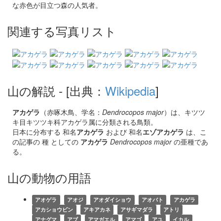
な赤色が目立つ森の人気者。
関連する写真リスト
山の解説
- [出典：
Wikipedia
]
アカゲラ
（赤啄木鳥、学名：
Dendrocopos major
）は、キツツ
キ目キツツキ科アカゲラ属に分類される鳥類。
日本に分布する 和名
アカゲラ
および 和名
エゾアカゲラ
は、こ
の記事の 種 としての
アカゲラ
Dendrocopos major
の亜種であ
る。
山の動物の用語
アオゲラ
アオジ
アオダイショウ
アオバト
アカゲラ
アカショウビン
アキアカネ
アサギマダラ
アトリ
アナグマ
アブ
アマガエル
アマゴ
アユ
イカル