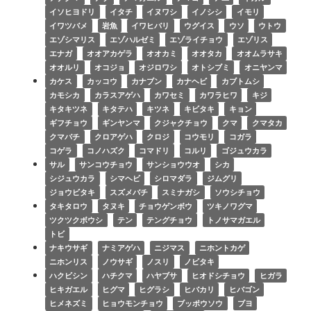
イソヒヨドリ
イタチ
イヌワシ
イノシシ
イモリ
イワツバメ
岩魚
イワヒバリ
ウグイス
ウソ
ウトウ
エゾシマリス
エゾハルゼミ
エゾライチョウ
エゾリス
エナガ
オオアカゲラ
オオカミ
オオタカ
オオムラサキ
オオルリ
オコジョ
オジロワシ
オトシブミ
オニヤンマ
カケス
カッコウ
カナブン
カナヘビ
カブトムシ
カモシカ
カラスアゲハ
カワセミ
カワラヒワ
キジ
キタキツネ
キタテハ
キツネ
キビタキ
キョン
ギフチョウ
ギンヤンマ
クジャクチョウ
クマ
クマタカ
クマバチ
クロアゲハ
クロジ
コウモリ
コガラ
コゲラ
コノハズク
コマドリ
コルリ
ゴジュウカラ
サル
サンコウチョウ
サンショウウオ
シカ
シジュウカラ
シマヘビ
シロマダラ
ジムグリ
ジョウビタキ
スズメバチ
スミナガシ
ソウシチョウ
タキタロウ
タヌキ
チョウゲンボウ
ツキノワグマ
ツクツクボウシ
テン
テングチョウ
トノサマガエル
トビ
ナキウサギ
ナミアゲハ
ニジマス
ニホントカゲ
ニホンリス
ノウサギ
ノスリ
ノビタキ
ハクビシン
ハチクマ
ハヤブサ
ヒオドシチョウ
ヒガラ
ヒキガエル
ヒグマ
ヒグラシ
ヒバカリ
ヒバゴン
ヒメネズミ
ヒョウモンチョウ
ブッポウソウ
ブヨ