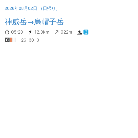
2026年08月02日 （日帰り）
神威岳→烏帽子岳
05:20
12.0km
922m
3
26
30
0