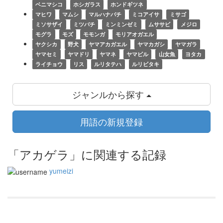
ベニマシコ
ホシガラス
ホンドギツネ
マヒワ
マムシ
マルハナバチ
ミコアイサ
ミサゴ
ミソサザイ
ミツバチ
ミンミンゼミ
ムササビ
メジロ
モグラ
モズ
モモンガ
モリアオガエル
ヤクシカ
野犬
ヤマアカガエル
ヤマカガシ
ヤマガラ
ヤマセミ
ヤマドリ
ヤマネ
ヤマビル
山女魚
ヨタカ
ライチョウ
リス
ルリタテハ
ルリビタキ
ジャンルから探す
用語の新規登録
「アカゲラ」に関連する記録
yumeizi