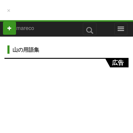
×
M
e
n
u
山の用語集
広告