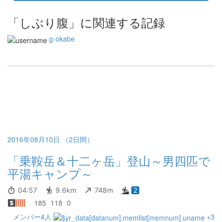
「しぶり腹」に関連する記録
g-okabe
2016年08月10日 （2日間）
「乗鞍岳＆十二ヶ岳」登山～男四匹で
平湯キャンプ～
04:57
9.6km
748m
2
185
118
0
メンバー4人
+3