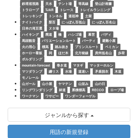
鉄塔巡視路
天水
テント場
等高線
登山計画書
トラロープ
TJAR
トレース
トレイルランニング
トレッキング
トンネル
道祖神
土留
ナイトハイク
梨百
にっぽん百低山
にっぽん百名山
日本の滝百選
ヌタ場
ハイキング
廃道
橋
ハシゴ場
幕営
バディ
馬頭観音
バリエーションルート
パーティ
避難小屋
火の用心
標高
踏み抜き
プリンスルート
ペミカン
ホーロー看板
祠
ほだ木
北方稜線
房州低名山
歩荷
ボルダリング
mountain-forecast
巻き道
マタギ
マッターホルン
マツダランプ
纏リス
水場
道迷い
矛盾脱衣
木道
モノレール
山ガール
山小屋
ヤマテン
山並み
山の日
リングワンダリング
林道
累積標高
RECCO
ロープ場
ワークマン
ワサピー
ワンダーフォーゲル
ジャンルから探す
用語の新規登録