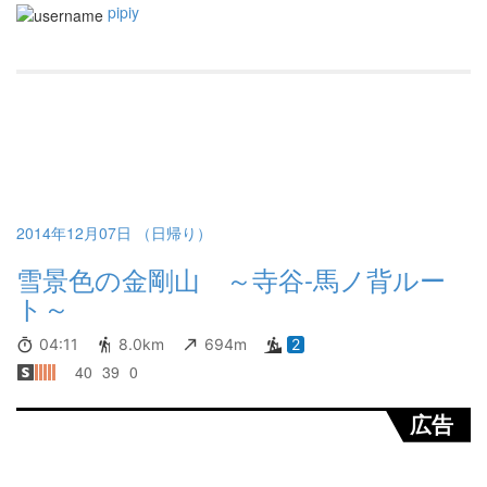
pipiy
2014年12月07日 （日帰り）
雪景色の金剛山 ～寺谷-馬ノ背ルー
ト～
04:11
8.0km
694m
2
40
39
0
広告