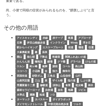
重要である。
尚、小便で同様の症状がみられるものを、"膀胱しぶり"と言
う。
その他の用語
アイスキャンディ
赤線
赤テープ
東屋
アプローチ
石車
伊豆山稜線歩道
インクライン
Windy
浮き石
駅からハイキング
エスケープルート
枝道
堰堤
往還
大峯奥駈道
趣
温泉
開山
核心部
下降点
乾燥室
関東ふれあいの道
かんらん岩
極地法
鎖場
クマ棚
グラベル
けもの道
ケルン
剣ヶ峰
健脚
源頭
コール
高山病
ココヘリ
小辺路
合
強力
御朱印
西国街道
砂防ダム
三角点
山岳信仰
山行
山座同定盤
三山
座
ザイル祭
塩の道
しぶり腹
秀麗富嶽十二景
修験道
須弥山
食害
処女峰
神木
森林セラピーロード
自炊場
自生
地蔵
ジビエ
水準点
遭難
杣道
ソロ
ターマック
タバスキー
ダイダラボッチ
ダイヤモンドトレール
中部北陸自然歩道
ツルヤ