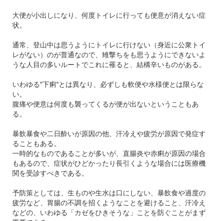
大便が小出しになり、何度トイレに行っても便意が消えない症
状。
通常、登山中は思うようにトイレに行けない（身近に公衆トイ
レがない）のが普通なので、雉撃ちをも思うようにできないよ
うな人目の多いルートでこれに罹ると、結構辛いものがある。
いわゆる"下痢"とは異なり、必ずしも軟便や水様便とは限らな
い。
腹痛や便意は何度も襲ってくるが便が出ないということもあ
る。
暴飲暴食や二日酔いが原因の他、汗冷えや疲労が原因で発症す
ることもある。
一時的なものであることが多いが、直腸炎や赤痢が原因の場合
もあるので、症状がひどかったり長引くような場合には医療機
関を受診すべきである。
予防策としては、生ものや生水は口にしない、暴飲食や過度の
疲労など、胃腸の不調を招くようなことを避けること、汗冷え
などの、いわゆる「カゼをひきそうな」ことを防ぐことがまず