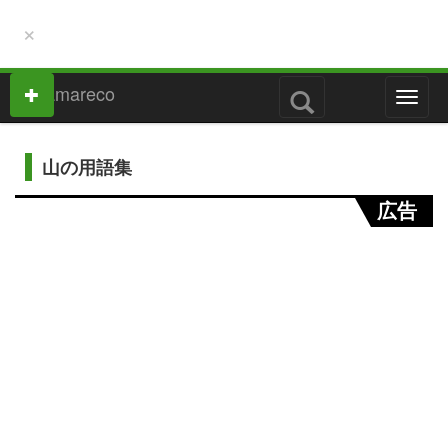
×
M
e
n
u
山の用語集
広告