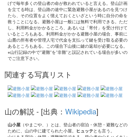
げで毎年多くの登山者の命が救われていると言える。登山計画
を立てる時は、登山路の途中に緊急避難小屋があるのを見つけ
たら、その位置をよく憶えておくといざという時に自分の命を
救うことになる。避難小屋は一般には無料で利用できる。ただ
し、利用料金がかかるところ、あるいは「寄付」を受け付けて
いるところもある。利用料金がかかる避難小屋の場合、事前に
山麓の所有者や管理人宅で代金を支払って鍵を受け取る必要の
あるところもある。この場合下山後に鍵の返却が必要になる。
※山行記録の中で”避難”を”非難”と誤記されている場合が多いの
でご注意下さい。
関連する写真リスト
山の解説
- [出典：
Wikipedia
]
山小屋
（やまごや、）とは、登山者の宿泊・休憩・避難などの
ために、山の中に建てられた小屋。
ヒュッテ
とも言う
。
山にある宿泊・休憩・避難施設である。登山者や山をハイキン