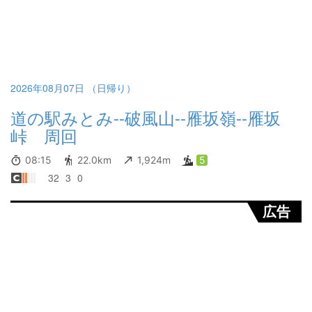
2026年08月07日 （日帰り）
道の駅みとみ--破風山--雁坂嶺--雁坂
峠 周回
08:15
22.0km
1,924m
5
32
3
0
広告