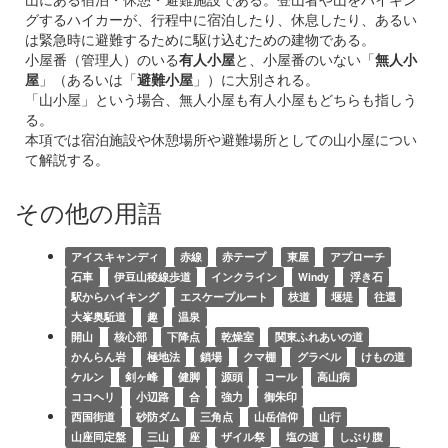
グするハイカーが、行程中に宿泊したり、休息したり、あるい
は緊急時に避難するために駆け込むための建物である。
小屋番（管理人）のいる
有人小屋
と、小屋番のいない「
無人小
屋
」（あるいは「
避難小屋
」）に大別される。
「山小屋」という場合、無人小屋も有人小屋もどちらも指しう
る。
本項では宿泊施設や休憩場所や避難場所としての山小屋につい
て解説する。
その他の用語
アイスキャンディ
赤線
赤テープ
東屋
アプローチ
石車
伊豆山稜線歩道
インクライン
Windy
浮き石
駅からハイキング
エスケープルート
枝道
堰堤
往還
大峯奥駈道
趣
温泉
開山
核心部
下降点
乾燥室
関東ふれあいの道
かんらん岩
極地法
鎖場
クマ棚
グラベル
けもの道
ケルン
剣ヶ峰
健脚
源頭
コール
高山病
ココヘリ
小辺路
合
強力
御朱印
西国街道
砂防ダム
三角点
山岳信仰
山行
山座同定盤
三山
座
ザイル祭
塩の道
しぶり腹