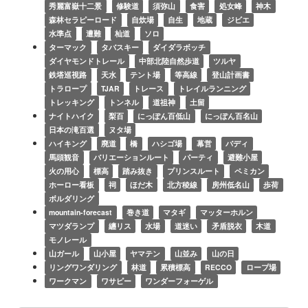
秀麗富嶽十二景
修験道
須弥山
食害
処女峰
神木
森林セラピーロード
自炊場
自生
地蔵
ジビエ
水準点
遭難
杣道
ソロ
ターマック
タバスキー
ダイダラボッチ
ダイヤモンドトレール
中部北陸自然歩道
ツルヤ
鉄塔巡視路
天水
テント場
等高線
登山計画書
トラロープ
TJAR
トレース
トレイルランニング
トレッキング
トンネル
道祖神
土留
ナイトハイク
梨百
にっぽん百低山
にっぽん百名山
日本の滝百選
ヌタ場
ハイキング
廃道
橋
ハシゴ場
幕営
バディ
馬頭観音
バリエーションルート
パーティ
避難小屋
火の用心
標高
踏み抜き
プリンスルート
ペミカン
ホーロー看板
祠
ほだ木
北方稜線
房州低名山
歩荷
ボルダリング
mountain-forecast
巻き道
マタギ
マッターホルン
マツダランプ
纏リス
水場
道迷い
矛盾脱衣
木道
モノレール
山ガール
山小屋
ヤマテン
山並み
山の日
リングワンダリング
林道
累積標高
RECCO
ロープ場
ワークマン
ワサピー
ワンダーフォーゲル