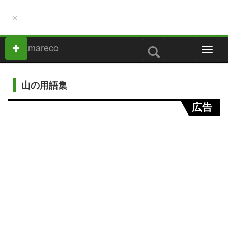
×
M
e
n
u
山の用語集
広告