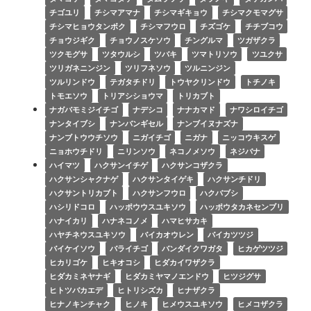
チゴユリ
チシマアマナ
チシマギキョウ
チシマクモマグサ
チシマヒョウタンボク
チシマフウロ
チズゴケ
チチブコウ
チョウジギク
チョウノスケソウ
チングルマ
ツガザクラ
ツクモグサ
ツタウルシ
ツバキ
ツマトリソウ
ツユクサ
ツリガネニンジン
ツリフネソウ
ツルニンジン
ツルリンドウ
テガタチドリ
トウヤクリンドウ
トチノキ
トモエソウ
トリアシショウマ
トリカブト
ナガバモミジイチゴ
ナデシコ
ナナカマド
ナワシロイチゴ
ナンタイブシ
ナンバンギセル
ナンブイヌナズナ
ナンブトウウチソウ
ニガイチゴ
ニガナ
ニッコウキスゲ
ニョホウチドリ
ニリンソウ
ネコノメソウ
ネジバナ
ハイマツ
ハクサンイチゲ
ハクサンコザクラ
ハクサンシャクナゲ
ハクサンタイゲキ
ハクサンチドリ
ハクサントリカブト
ハクサンフウロ
ハクバブシ
ハシリドコロ
ハッポウウスユキソウ
ハッポウタカネセンブリ
ハナイカリ
ハナネコノメ
ハマヒサカキ
ハヤチネウスユキソウ
バイカオウレン
バイカツツジ
バイケイソウ
バライチゴ
バンダイクワガタ
ヒカゲツツジ
ヒカリゴケ
ヒキオコシ
ヒダカイワザクラ
ヒダカミネヤナギ
ヒダカミヤマノエンドウ
ヒツジグサ
ヒトツバカエデ
ヒトリシズカ
ヒナザクラ
ヒナノキンチャク
ヒノキ
ヒメウスユキソウ
ヒメコザクラ