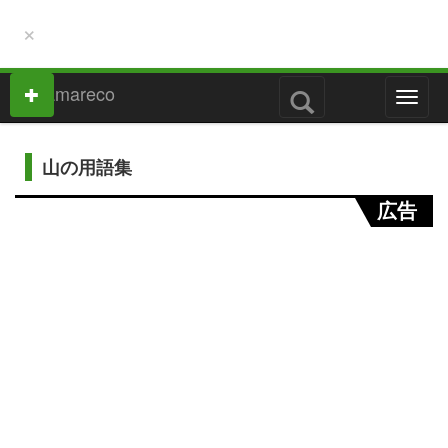
×
M
e
n
u
山の用語集
広告