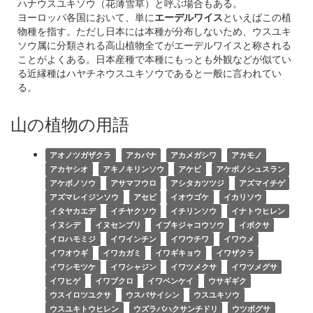
ハナウスユキソウ（花薄雪草）と呼ぶ場合もある。
ヨーロッパ各国において、単に
エーデルワイス
といえばこの植
物種を指す。ただし日本には本種が分布しないため、ウスユキ
ソウ属に分類される高山植物全てがエーデルワイスと称される
ことがよくある。日本産種で本種にもっとも外観などが似てい
る近縁種はハヤチネウスユキソウであると一般に言われてい
る。
山の植物の用語
アオノツガザクラ
アカバナ
アカメガシワ
アカモノ
アカヤシオ
アキノキリンソウ
アケビ
アケボノシュスラン
アケボノソウ
アサマフウロ
アシタカツツジ
アズマイチゲ
アズマレイジンソウ
アセビ
イオウゴケ
イカリソウ
イタヤカエデ
イチヤクソウ
イチリンソウ
イナトウヒレン
イヌシデ
イヌセンブリ
イブキジャコウソウ
イボクサ
イロハモミジ
イワインチン
イワウチワ
イワウメ
イワオウギ
イワカガミ
イワギキョウ
イワザクラ
イワシモツケ
イワシャジン
イワツメクサ
イワツメグサ
イワヒゲ
イワブクロ
イワベンケイ
ウサギギク
ウスイロツユクサ
ウスバサイシン
ウスユキソウ
ウスユキトウヒレン
ウズラバハクサンチドリ
ウツボグサ