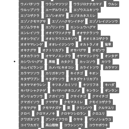
ウメバチソウ
ウラシマツツジ
ウラジロナナカマド
ウルシ
ウルップソウ
エーデルワイス
エゾウスユキソウ
エゾコザクラ
エゾシオガマ
エゾタカネスミレ
エゾノクモマグサ
エゾノハクサンイチゲ
エゾノレイジンソウ
エゾムラサキ
エゾリンドウ
エンシュウハグマ
エンレイソウ
オオイワツメクサ
オオサクラソウ
オオシラビソ
オオヒラウスユキソウ
オオミネコザクラ
オオヤマレンゲ
オオレイジンソウ
オカトラノオ
翁草
オキナグサ
オクトリカブト
オサバグサ
オゼソウ
オタカラコウ
オヤマノエンドウ
オヤマリンドウ
オンタデ
カシワバハグマ
果穂
カタクリ
カッコソウ
カツラ
カムイビランジ
カメバヒキオコシ
カライトソウ
カラマツ
カラマツソウ
カリガネソウ
キイチゴ
キオン
キタザワブシ
キタダケソウ
キタダケトリカブト
キタヤマオウレン
キツネノカミソリ
キツリフネ
キハダ
キバナシャクナゲ
キバナハナネコノメ
キンラン
ギンラン
ギンリョウソウ
クガイソウ
クサイチゴ
クマイチゴ
クマガイソウ
クマザサ
クモマスミレ
クモイコザクラ
クモマグサ
クモマナズナ
栗
クリンソウ
クルマユリ
クロベ
クロマメノキ
クロヤツシロラン
クロユリ
クワガタソウ
グンナイフウロ
ケヤキ
ゲンノショウコ
コイワカガミ
高山植物
コウシンソウ
コウヤボウキ