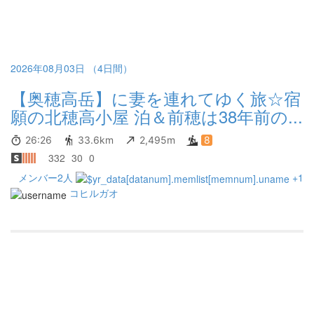
2026年08月03日 （4日間）
【奥穂高岳】に妻を連れてゆく旅☆宿
願の北穂高小屋 泊＆前穂は38年前の...
26:26
33.6km
2,495m
8
332
30
0
メンバー2人
+1
コヒルガオ