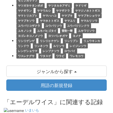
モミジカラマツ
ヤツガタケタンポポ
ヤツタカネアザミ
ヤドリギ
ヤナギラン
ヤマウルシ
ヤマザクラ
ヤマジノホトトギス
ヤマトリカブト
ヤマハハコ
ヤマブキ
ヤマブキショウマ
ヤマブキソウ
ヤマホトトギス
ヤマユリ
ヤマルリソウ
ユウバリコザクラ
ユウバリソウ
ユウバリリンドウ
ユキノシタ
ユキバヒゴタイ
雪割一華
ユキワリソウ
ヨゴレネコノメソウ
ヨツバシオガマ
ヨメナ
リシリゲンゲ
リシリヒナゲシ
リシリブシ
リュウキンカ
リンドウ
リンネソウ
ルリソウ
レイジンソウ
レンゲショウマ
レンプクソウ
ロウバイ
ワスレナグサ
ワタスゲ
ワラビ
ワレモコウ
ジャンルから探す
用語の新規登録
「エーデルワイス」に関連する記録
いまいも