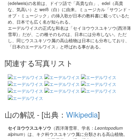
(edelweis)の名前は、ドイツ語で「高貴な白」、edel（高貴
な、気高い）と weiß（白）に由来。ミュージカル「サウンド・
オブ・ミュージック」の挿入歌が日本の教科書に載っているた
め、日本でも広く名が知られる。
エーデルワイスの正式な和名は「セイヨウウスユキソウ(西洋薄
雪草)」だが、この種そのものは、日本には分布しない。ただ
し、同じウスユキソウ属の高山植物は日本にも分布しており、
「日本のエーデルワイス」と呼ばれる事がある。
関連する写真リスト
山の解説
- [出典：
Wikipedia
]
セイヨウウスユキソウ
（西洋薄雪草、学名：
Leontopodium
alpinum
）は、キク科ウスユキソウ属に分類される高山植物。