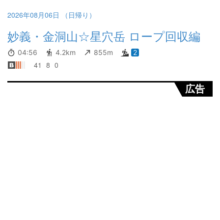
2026年08月06日 （日帰り）
妙義・金洞山☆星穴岳 ロープ回収編
04:56
4.2km
855m
2
41
8
0
広告