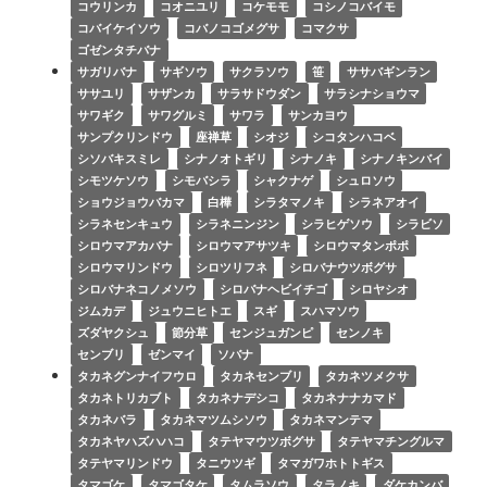
コウリンカ
コオニユリ
コケモモ
コシノコバイモ
コバイケイソウ
コバノコゴメグサ
コマクサ
ゴゼンタチバナ
サガリバナ
サギソウ
サクラソウ
笹
ササバギンラン
ササユリ
サザンカ
サラサドウダン
サラシナショウマ
サワギク
サワグルミ
サワラ
サンカヨウ
サンプクリンドウ
座禅草
シオジ
シコタンハコベ
シソバキスミレ
シナノオトギリ
シナノキ
シナノキンバイ
シモツケソウ
シモバシラ
シャクナゲ
シュロソウ
ショウジョウバカマ
白樺
シラタマノキ
シラネアオイ
シラネセンキュウ
シラネニンジン
シラヒゲソウ
シラビソ
シロウマアカバナ
シロウマアサツキ
シロウマタンポポ
シロウマリンドウ
シロツリフネ
シロバナウツボグサ
シロバナネコノメソウ
シロバナヘビイチゴ
シロヤシオ
ジムカデ
ジュウニヒトエ
スギ
スハマソウ
ズダヤクシュ
節分草
センジュガンピ
センノキ
センブリ
ゼンマイ
ソバナ
タカネグンナイフウロ
タカネセンブリ
タカネツメクサ
タカネトリカブト
タカネナデシコ
タカネナナカマド
タカネバラ
タカネマツムシソウ
タカネマンテマ
タカネヤハズハハコ
タテヤマウツボグサ
タテヤマチングルマ
タテヤマリンドウ
タニウツギ
タマガワホトトギス
タマゴケ
タマゴタケ
タムラソウ
タラノキ
ダケカンバ