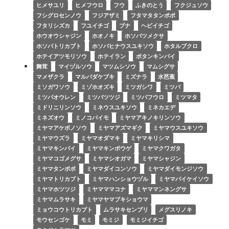
ヒメサユリ
ヒメフウロ
フウ
ふきのとう
フクジュソウ
フシグロセンノウ
フジアザミ
フタマタタンポポ
フタリシズカ
フユイチゴ
ブナ
ヘビイチゴ
ホウオウシャジン
ホオノキ
ホソバツメクサ
ホソバトリカブト
ホソバヒナウスユキソウ
ホタルブクロ
ホテイアツモリソウ
ホテイラン
ボタンキンバイ
舞茸
マイヅルソウ
マツムシソウ
マムシグサ
マメザクラ
マルバダケブキ
ミズナラ
水芭蕉
ミソガワソウ
ミゾホオズキ
ミツガシワ
ミツバ
ミツバオウレン
ミツバツツジ
ミツバフウロ
ミツマタ
ミドリニリンソウ
ミネウスユキソウ
ミネカエデ
ミネズオウ
ミノコバイモ
ミヤマアキノキリンソウ
ミヤマアケボノソウ
ミヤマアズマギク
ミヤマウスユキソウ
ミヤマウズラ
ミヤマオダマキ
ミヤマキリシマ
ミヤマキンバイ
ミヤマキンポウゲ
ミヤマクワガタ
ミヤマコゴメグサ
ミヤマシオガマ
ミヤマシャジン
ミヤマタンポポ
ミヤマダイコンソウ
ミヤマダイモンジソウ
ミヤマトリカブト
ミヤマハンショウヅル
ミヤマバイケイソウ
ミヤマホツツジ
ミヤマママコナ
ミヤママンネングサ
ミヤマムラサキ
ミヤマヤマブキショウマ
ミョウコウトリカブト
ムラサキセンブリ
メグスリノキ
モウセンゴケ
モミ
モミジ
モミジイチゴ