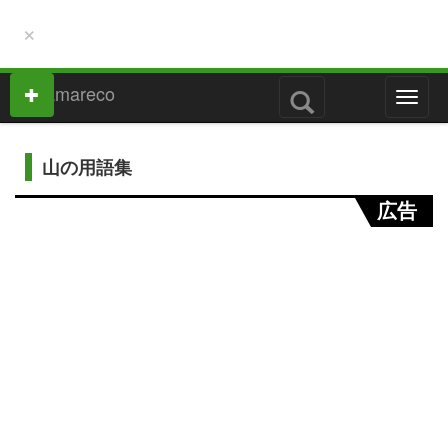
×
M
e
n
u
山の用語集
広告