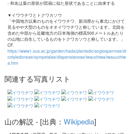
- 和名は葉の形状が団扇に似た形状であることに由来する
▼イワウチワとトクワカソウ
「中国地方以東のものをイワウチワ、新潟県から東北にかけて
見るやや大型のものをオオイワウチワと称しています。北陸を
含めた中部から近畿地方の日本海側の標高500メートルあたり
の山地に自生しているものをトクワカソウと称しています。」
CF.
https://www1.ous.ac.jp/garden/hada/plantsdic/angiospermae/di
cotyledoneae/sympetalae/diapensiaceae/iwauchiwa/iwauuchiw
a.htm
関連する写真リスト
山の解説
- [出典：
Wikipedia
]