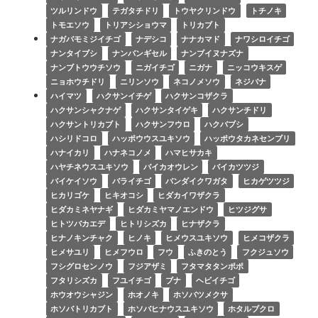
ツルリンドウ
テガタチドリ
トウヤクリンドウ
トチノキ
トモエソウ
トリアシショウマ
トリカブト
ナガバモミジイチゴ
ナデシコ
ナナカマド
ナワシロイチゴ
ナンタイブシ
ナンバンギセル
ナンブイヌナズナ
ナンブトウウチソウ
ニガイチゴ
ニガナ
ニッコウキスゲ
ニョホウチドリ
ニリンソウ
ネコノメソウ
ネジバナ
ハイマツ
ハクサンイチゲ
ハクサンコザクラ
ハクサンシャクナゲ
ハクサンタイゲキ
ハクサンチドリ
ハクサントリカブト
ハクサンフウロ
ハクバブシ
ハシリドコロ
ハッポウウスユキソウ
ハッポウタカネセンブリ
ハナイカリ
ハナネコノメ
ハマヒサカキ
ハヤチネウスユキソウ
バイカオウレン
バイカツツジ
バイケイソウ
バライチゴ
バンダイクワガタ
ヒカゲツツジ
ヒカリゴケ
ヒキオコシ
ヒダカイワザクラ
ヒダカミネヤナギ
ヒダカミヤマノエンドウ
ヒツジグサ
ヒトツバカエデ
ヒトリシズカ
ヒナザクラ
ヒナノキンチャク
ヒノキ
ヒメウスユキソウ
ヒメコザクラ
ヒメサユリ
ヒメフウロ
フウ
ふきのとう
フクジュソウ
フシグロセンノウ
フジアザミ
フタマタタンポポ
フタリシズカ
フユイチゴ
ブナ
ヘビイチゴ
ホウオウシャジン
ホオノキ
ホソバツメクサ
ホソバトリカブト
ホソバヒナウスユキソウ
ホタルブクロ