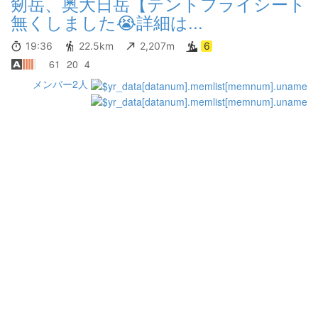
剱岳、奥大日岳【テントフライシート
無くしました😭詳細は...
19:36
22.5km
2,207m
6
61
20
4
メンバー2人