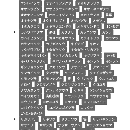
エンレイソウ
オオイワツメクサ
オオサクラソウ
オオシラビソ
オオヒラウスユキソウ
オオミネコザクラ
オオヤマレンゲ
オオレイジンソウ
オカトラノオ
翁草
オキナグサ
オクトリカブト
オサバグサ
オゼソウ
オタカラコウ
オヤマノエンドウ
オヤマリンドウ
オンタデ
カシワバハグマ
果穂
カタクリ
カッコソウ
カツラ
カムイビランジ
カメバヒキオコシ
カライトソウ
カラマツ
カラマツソウ
カリガネソウ
キイチゴ
キオン
キタザワブシ
キタダケソウ
キタダケトリカブト
キタヤマオウレン
キツネノカミソリ
キツリフネ
キハダ
キバナシャクナゲ
キバナハナネコノメ
キンラン
ギンラン
ギンリョウソウ
クガイソウ
クサイチゴ
クマイチゴ
クマガイソウ
クマザサ
クモマスミレ
クモイコザクラ
クモマグサ
クモマナズナ
栗
クリンソウ
クルマユリ
クロベ
クロマメノキ
クロヤツシロラン
クロユリ
クワガタソウ
グンナイフウロ
ケヤキ
ゲンノショウコ
コイワカガミ
高山植物
コウシンソウ
コウヤボウキ
コウリンカ
コオニユリ
コケモモ
コシノコバイモ
コバイケイソウ
コバノコゴメグサ
コマクサ
ゴゼンタチバナ
サガリバナ
サギソウ
サクラソウ
笹
ササバギンラン
ササユリ
サザンカ
サラサドウダン
サラシナショウマ