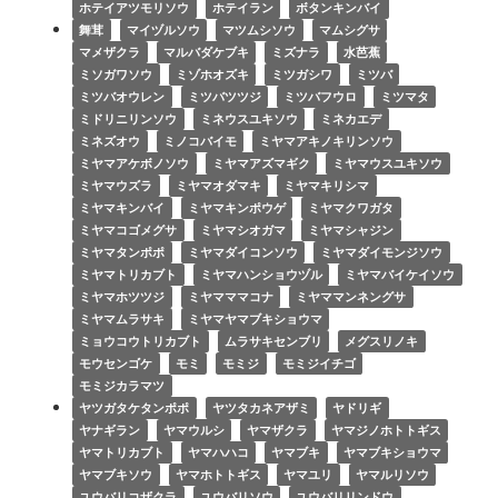
ホテイアツモリソウ
ホテイラン
ボタンキンバイ
舞茸
マイヅルソウ
マツムシソウ
マムシグサ
マメザクラ
マルバダケブキ
ミズナラ
水芭蕉
ミソガワソウ
ミゾホオズキ
ミツガシワ
ミツバ
ミツバオウレン
ミツバツツジ
ミツバフウロ
ミツマタ
ミドリニリンソウ
ミネウスユキソウ
ミネカエデ
ミネズオウ
ミノコバイモ
ミヤマアキノキリンソウ
ミヤマアケボノソウ
ミヤマアズマギク
ミヤマウスユキソウ
ミヤマウズラ
ミヤマオダマキ
ミヤマキリシマ
ミヤマキンバイ
ミヤマキンポウゲ
ミヤマクワガタ
ミヤマコゴメグサ
ミヤマシオガマ
ミヤマシャジン
ミヤマタンポポ
ミヤマダイコンソウ
ミヤマダイモンジソウ
ミヤマトリカブト
ミヤマハンショウヅル
ミヤマバイケイソウ
ミヤマホツツジ
ミヤマママコナ
ミヤママンネングサ
ミヤマムラサキ
ミヤマヤマブキショウマ
ミョウコウトリカブト
ムラサキセンブリ
メグスリノキ
モウセンゴケ
モミ
モミジ
モミジイチゴ
モミジカラマツ
ヤツガタケタンポポ
ヤツタカネアザミ
ヤドリギ
ヤナギラン
ヤマウルシ
ヤマザクラ
ヤマジノホトトギス
ヤマトリカブト
ヤマハハコ
ヤマブキ
ヤマブキショウマ
ヤマブキソウ
ヤマホトトギス
ヤマユリ
ヤマルリソウ
ユウバリコザクラ
ユウバリソウ
ユウバリリンドウ