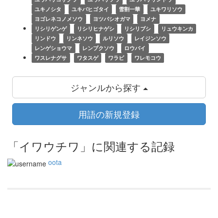
ユキノシタ
ユキバヒゴタイ
雪割一華
ユキワリソウ
ヨゴレネコノメソウ
ヨツバシオガマ
ヨメナ
リシリゲンゲ
リシリヒナゲシ
リシリブシ
リュウキンカ
リンドウ
リンネソウ
ルリソウ
レイジンソウ
レンゲショウマ
レンプクソウ
ロウバイ
ワスレナグサ
ワタスゲ
ワラビ
ワレモコウ
ジャンルから探す
用語の新規登録
「イワウチワ」に関連する記録
oota