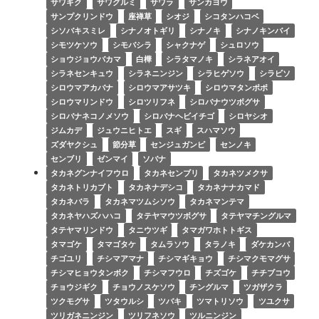
サワギク
サワグルミ
サワラ
サンカヨウ
サンプクリンドウ
座禅草
シオジ
シコタンハコベ
シソバキスミレ
シナノオトギリ
シナノキ
シナノキンバイ
シモツケソウ
シモバシラ
シャクナゲ
シュロソウ
ショウジョウバカマ
白樺
シラタマノキ
シラネアオイ
シラネセンキュウ
シラネニンジン
シラヒゲソウ
シラビソ
シロウマアカバナ
シロウマアサツキ
シロウマタンポポ
シロウマリンドウ
シロツリフネ
シロバナウツボグサ
シロバナネコノメソウ
シロバナヘビイチゴ
シロヤシオ
ジムカデ
ジュウニヒトエ
スギ
スハマソウ
ズダヤクシュ
節分草
センジュガンピ
センノキ
センブリ
ゼンマイ
ソバナ
タカネグンナイフウロ
タカネセンブリ
タカネツメクサ
タカネトリカブト
タカネナデシコ
タカネナナカマド
タカネバラ
タカネマツムシソウ
タカネマンテマ
タカネヤハズハハコ
タテヤマウツボグサ
タテヤマチングルマ
タテヤマリンドウ
タニウツギ
タマガワホトトギス
タマゴケ
タマゴタケ
タムラソウ
タラノキ
ダケカンバ
チゴユリ
チシマアマナ
チシマギキョウ
チシマクモマグサ
チシマヒョウタンボク
チシマフウロ
チズゴケ
チチブコウ
チョウジギク
チョウノスケソウ
チングルマ
ツガザクラ
ツクモグサ
ツタウルシ
ツバキ
ツマトリソウ
ツユクサ
ツリガネニンジン
ツリフネソウ
ツルニンジン