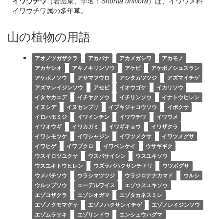
イワウチワ
（岩団扇、学名：
Shortia uniflora
）は、イワウメ科
イワウチワ属の多年草。
山の植物の用語
アオノツガザクラ
アカバナ
アカメガシワ
アカモノ
アカヤシオ
アキノキリンソウ
アケビ
アケボノシュスラン
アケボノソウ
アサマフウロ
アシタカツツジ
アズマイチゲ
アズマレイジンソウ
アセビ
イオウゴケ
イカリソウ
イタヤカエデ
イチヤクソウ
イチリンソウ
イナトウヒレン
イヌシデ
イヌセンブリ
イブキジャコウソウ
イボクサ
イロハモミジ
イワインチン
イワウチワ
イワウメ
イワオウギ
イワカガミ
イワギキョウ
イワザクラ
イワシモツケ
イワシャジン
イワツメクサ
イワツメグサ
イワヒゲ
イワブクロ
イワベンケイ
ウサギギク
ウスイロツユクサ
ウスバサイシン
ウスユキソウ
ウスユキトウヒレン
ウズラバハクサンチドリ
ウツボグサ
ウメバチソウ
ウラシマツツジ
ウラジロナナカマド
ウルシ
ウルップソウ
エーデルワイス
エゾウスユキソウ
エゾコザクラ
エゾシオガマ
エゾタカネスミレ
エゾノクモマグサ
エゾノハクサンイチゲ
エゾノレイジンソウ
エゾムラサキ
エゾリンドウ
エンシュウハグマ