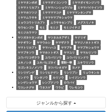
ミヤマタンポポ
ミヤマダイコンソウ
ミヤマダイモンジソウ
ミヤマトリカブト
ミヤマハンショウヅル
ミヤマバイケイソウ
ミヤマホツツジ
ミヤマママコナ
ミヤママンネングサ
ミヤマムラサキ
ミヤマヤマブキショウマ
ミョウコウトリカブト
ムラサキセンブリ
メグスリノキ
モウセンゴケ
モミ
モミジ
モミジイチゴ
モミジカラマツ
ヤツガタケタンポポ
ヤツタカネアザミ
ヤドリギ
ヤナギラン
ヤマウルシ
ヤマザクラ
ヤマジノホトトギス
ヤマトリカブト
ヤマハハコ
ヤマブキ
ヤマブキショウマ
ヤマブキソウ
ヤマホトトギス
ヤマユリ
ヤマルリソウ
ユウバリコザクラ
ユウバリソウ
ユウバリリンドウ
ユキノシタ
ユキバヒゴタイ
雪割一華
ユキワリソウ
ヨゴレネコノメソウ
ヨツバシオガマ
ヨメナ
リシリゲンゲ
リシリヒナゲシ
リシリブシ
リュウキンカ
リンドウ
リンネソウ
ルリソウ
レイジンソウ
レンゲショウマ
レンプクソウ
ロウバイ
ワスレナグサ
ワタスゲ
ワラビ
ワレモコウ
ジャンルから探す