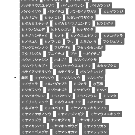
ハヤチネウスユキソウ
バイカオウレン
バイカツツジ
バイケイソウ
バライチゴ
バンダイクワガタ
ヒカゲツツジ
ヒカリゴケ
ヒキオコシ
ヒダカイワザクラ
ヒダカミネヤナギ
ヒダカミヤマノエンドウ
ヒツジグサ
ヒトツバカエデ
ヒトリシズカ
ヒナザクラ
ヒナノキンチャク
ヒノキ
ヒメウスユキソウ
ヒメコザクラ
ヒメサユリ
ヒメフウロ
フウ
ふきのとう
フクジュソウ
フシグロセンノウ
フジアザミ
フタマタタンポポ
フタリシズカ
フユイチゴ
ブナ
ヘビイチゴ
ホウオウシャジン
ホオノキ
ホソバツメクサ
ホソバトリカブト
ホソバヒナウスユキソウ
ホタルブクロ
ホテイアツモリソウ
ホテイラン
ボタンキンバイ
舞茸
マイヅルソウ
マツムシソウ
マムシグサ
マメザクラ
マルバダケブキ
ミズナラ
水芭蕉
ミソガワソウ
ミゾホオズキ
ミツガシワ
ミツバ
ミツバオウレン
ミツバツツジ
ミツバフウロ
ミツマタ
ミドリニリンソウ
ミネウスユキソウ
ミネカエデ
ミネズオウ
ミノコバイモ
ミヤマアキノキリンソウ
ミヤマアケボノソウ
ミヤマアズマギク
ミヤマウスユキソウ
ミヤマウズラ
ミヤマオダマキ
ミヤマキリシマ
ミヤマキンバイ
ミヤマキンポウゲ
ミヤマクワガタ
ミヤマコゴメグサ
ミヤマシオガマ
ミヤマシャジン