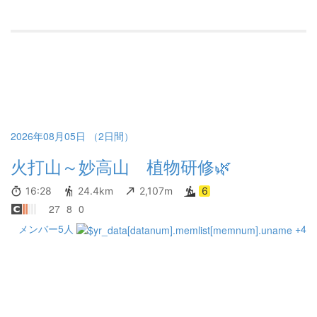
2026年08月05日 （2日間）
火打山～妙高山 植物研修🌿
16:28
24.4km
2,107m
6
27
8
0
メンバー5人
+4