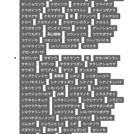
ギンリョウソウ
クガイソウ
クサイチゴ
クマイチゴ
クマガイソウ
クマザサ
クモマスミレ
クモイコザクラ
クモマグサ
クモマナズナ
栗
クリンソウ
クルマユリ
クロベ
クロマメノキ
クロヤツシロラン
クロユリ
クワガタソウ
グンナイフウロ
ケヤキ
ゲンノショウコ
コイワカガミ
高山植物
コウシンソウ
コウヤボウキ
コウリンカ
コオニユリ
コケモモ
コシノコバイモ
コバイケイソウ
コバノコゴメグサ
コマクサ
ゴゼンタチバナ
サガリバナ
サギソウ
サクラソウ
笹
ササバギンラン
ササユリ
サザンカ
サラサドウダン
サラシナショウマ
サワギク
サワグルミ
サワラ
サンカヨウ
サンプクリンドウ
座禅草
シオジ
シコタンハコベ
シソバキスミレ
シナノオトギリ
シナノキ
シナノキンバイ
シモツケソウ
シモバシラ
シャクナゲ
シュロソウ
ショウジョウバカマ
白樺
シラタマノキ
シラネアオイ
シラネセンキュウ
シラネニンジン
シラヒゲソウ
シラビソ
シロウマアカバナ
シロウマアサツキ
シロウマタンポポ
シロウマリンドウ
シロツリフネ
シロバナウツボグサ
シロバナネコノメソウ
シロバナヘビイチゴ
シロヤシオ
ジムカデ
ジュウニヒトエ
スギ
スハマソウ
ズダヤクシュ
節分草
センジュガンピ
センノキ