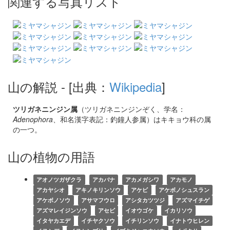
関連する写真リスト
山の解説
- [出典：
Wikipedia
]
ツリガネニンジン属
（ツリガネニンジンぞく、学名：
Adenophora
、和名漢字表記：釣鐘人参属）はキキョウ科の属
の一つ。
山の植物の用語
アオノツガザクラ
アカバナ
アカメガシワ
アカモノ
アカヤシオ
アキノキリンソウ
アケビ
アケボノシュスラン
アケボノソウ
アサマフウロ
アシタカツツジ
アズマイチゲ
アズマレイジンソウ
アセビ
イオウゴケ
イカリソウ
イタヤカエデ
イチヤクソウ
イチリンソウ
イナトウヒレン