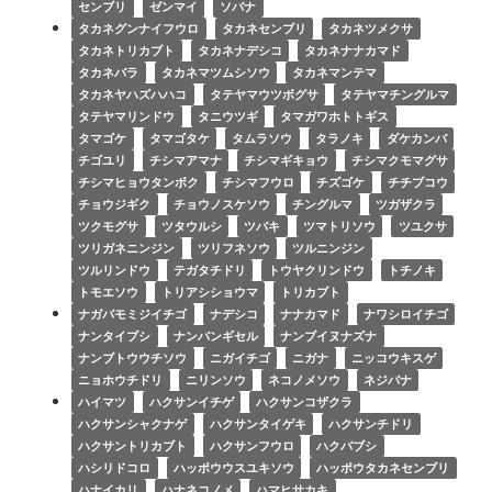
センブリ
ゼンマイ
ソバナ
タカネグンナイフウロ
タカネセンブリ
タカネツメクサ
タカネトリカブト
タカネナデシコ
タカネナナカマド
タカネバラ
タカネマツムシソウ
タカネマンテマ
タカネヤハズハハコ
タテヤマウツボグサ
タテヤマチングルマ
タテヤマリンドウ
タニウツギ
タマガワホトトギス
タマゴケ
タマゴタケ
タムラソウ
タラノキ
ダケカンバ
チゴユリ
チシマアマナ
チシマギキョウ
チシマクモマグサ
チシマヒョウタンボク
チシマフウロ
チズゴケ
チチブコウ
チョウジギク
チョウノスケソウ
チングルマ
ツガザクラ
ツクモグサ
ツタウルシ
ツバキ
ツマトリソウ
ツユクサ
ツリガネニンジン
ツリフネソウ
ツルニンジン
ツルリンドウ
テガタチドリ
トウヤクリンドウ
トチノキ
トモエソウ
トリアシショウマ
トリカブト
ナガバモミジイチゴ
ナデシコ
ナナカマド
ナワシロイチゴ
ナンタイブシ
ナンバンギセル
ナンブイヌナズナ
ナンブトウウチソウ
ニガイチゴ
ニガナ
ニッコウキスゲ
ニョホウチドリ
ニリンソウ
ネコノメソウ
ネジバナ
ハイマツ
ハクサンイチゲ
ハクサンコザクラ
ハクサンシャクナゲ
ハクサンタイゲキ
ハクサンチドリ
ハクサントリカブト
ハクサンフウロ
ハクバブシ
ハシリドコロ
ハッポウウスユキソウ
ハッポウタカネセンブリ
ハナイカリ
ハナネコノメ
ハマヒサカキ