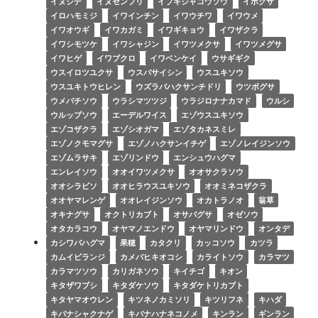
イヌシデ
イヌセンブリ
イブキジャコウソウ
イボクサ
イロハモミジ
イワインチン
イワウチワ
イワウメ
イワオウギ
イワカガミ
イワギキョウ
イワザクラ
イワシモツケ
イワシャジン
イワツメクサ
イワツメグサ
イワヒゲ
イワブクロ
イワベンケイ
ウサギギク
ウスイロツユクサ
ウスバサイシン
ウスユキソウ
ウスユキトウヒレン
ウズラバハクサンチドリ
ウツボグサ
ウメバチソウ
ウラシマツツジ
ウラジロナナカマド
ウルシ
ウルップソウ
エーデルワイス
エゾウスユキソウ
エゾコザクラ
エゾシオガマ
エゾタカネスミレ
エゾノクモマグサ
エゾノハクサンイチゲ
エゾノレイジンソウ
エゾムラサキ
エゾリンドウ
エンシュウハグマ
エンレイソウ
オオイワツメクサ
オオサクラソウ
オオシラビソ
オオヒラウスユキソウ
オオミネコザクラ
オオヤマレンゲ
オオレイジンソウ
オカトラノオ
翁草
オキナグサ
オクトリカブト
オサバグサ
オゼソウ
オタカラコウ
オヤマノエンドウ
オヤマリンドウ
オンタデ
カシワバハグマ
果穂
カタクリ
カッコソウ
カツラ
カムイビランジ
カメバヒキオコシ
カライトソウ
カラマツ
カラマツソウ
カリガネソウ
キイチゴ
キオン
キタザワブシ
キタダケソウ
キタダケトリカブト
キタヤマオウレン
キツネノカミソリ
キツリフネ
キハダ
キバナシャクナゲ
キバナハナネコノメ
キンラン
ギンラン