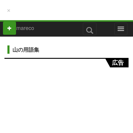
×
M
e
n
u
山の用語集
広告