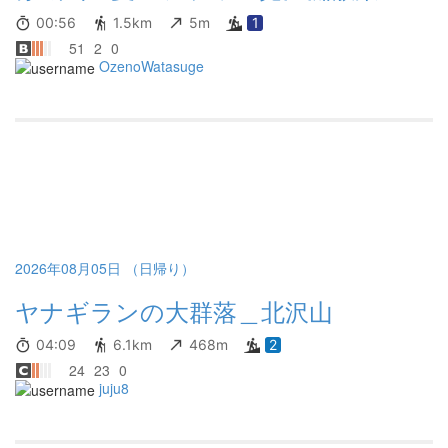
00:56
1.5km
5m
1
51
2
0
OzenoWatasuge
2026年08月05日 （日帰り）
ヤナギランの大群落＿北沢山
04:09
6.1km
468m
2
24
23
0
juju8