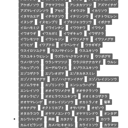
アケボノソウ
アサマフウロ
アシタカツツジ
アズマイチゲ
アズマレイジンソウ
アセビ
イオウゴケ
イカリソウ
イタヤカエデ
イチヤクソウ
イチリンソウ
イナトウヒレン
イヌシデ
イヌセンブリ
イブキジャコウソウ
イボクサ
イロハモミジ
イワインチン
イワウチワ
イワウメ
イワオウギ
イワカガミ
イワギキョウ
イワザクラ
イワシモツケ
イワシャジン
イワツメクサ
イワツメグサ
イワヒゲ
イワブクロ
イワベンケイ
ウサギギク
ウスイロツユクサ
ウスバサイシン
ウスユキソウ
ウスユキトウヒレン
ウズラバハクサンチドリ
ウツボグサ
ウメバチソウ
ウラシマツツジ
ウラジロナナカマド
ウルシ
ウルップソウ
エーデルワイス
エゾウスユキソウ
エゾコザクラ
エゾシオガマ
エゾタカネスミレ
エゾノクモマグサ
エゾノハクサンイチゲ
エゾノレイジンソウ
エゾムラサキ
エゾリンドウ
エンシュウハグマ
エンレイソウ
オオイワツメクサ
オオサクラソウ
オオシラビソ
オオヒラウスユキソウ
オオミネコザクラ
オオヤマレンゲ
オオレイジンソウ
オカトラノオ
翁草
オキナグサ
オクトリカブト
オサバグサ
オゼソウ
オタカラコウ
オヤマノエンドウ
オヤマリンドウ
オンタデ
カシワバハグマ
果穂
カタクリ
カッコソウ
カツラ
カムイビランジ
カメバヒキオコシ
カライトソウ
カラマツ