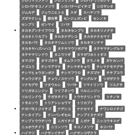
シロウマリンドウ
シロツリフネ
シロバナウツボグサ
シロバナネコノメソウ
シロバナヘビイチゴ
シロヤシオ
ジムカデ
ジュウニヒトエ
スギ
スハマソウ
ズダヤクシュ
節分草
センジュガンピ
センノキ
センブリ
ゼンマイ
ソバナ
タカネグンナイフウロ
タカネセンブリ
タカネツメクサ
タカネトリカブト
タカネナデシコ
タカネナナカマド
タカネバラ
タカネマツムシソウ
タカネマンテマ
タカネヤハズハハコ
タテヤマウツボグサ
タテヤマチングルマ
タテヤマリンドウ
タニウツギ
タマガワホトトギス
タマゴケ
タマゴタケ
タムラソウ
タラノキ
ダケカンバ
チゴユリ
チシマアマナ
チシマギキョウ
チシマクモマグサ
チシマヒョウタンボク
チシマフウロ
チズゴケ
チチブコウ
チョウジギク
チョウノスケソウ
チングルマ
ツガザクラ
ツクモグサ
ツタウルシ
ツバキ
ツマトリソウ
ツユクサ
ツリガネニンジン
ツリフネソウ
ツルニンジン
ツルリンドウ
テガタチドリ
トウヤクリンドウ
トチノキ
トモエソウ
トリアシショウマ
トリカブト
ナガバモミジイチゴ
ナデシコ
ナナカマド
ナワシロイチゴ
ナンタイブシ
ナンバンギセル
ナンブイヌナズナ
ナンブトウウチソウ
ニガイチゴ
ニガナ
ニッコウキスゲ
ニョホウチドリ
ニリンソウ
ネコノメソウ
ネジバナ
ハイマツ
ハクサンイチゲ
ハクサンコザクラ