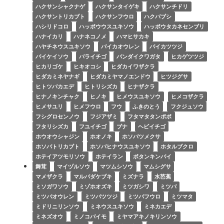
ハクサンシャクナゲ
ハクサンタイゲキ
ハクサンチドリ
ハクサントリカブト
ハクサンフウロ
ハクバブシ
ハシリドコロ
ハッポウウスユキソウ
ハッポウタカネセンブリ
ハナイカリ
ハナネコノメ
ハマヒサカキ
ハヤチネウスユキソウ
バイカオウレン
バイカツツジ
バイケイソウ
バライチゴ
バンダイクワガタ
ヒカゲツツジ
ヒカリゴケ
ヒキオコシ
ヒダカイワザクラ
ヒダカミネヤナギ
ヒダカミヤマノエンドウ
ヒツジグサ
ヒトツバカエデ
ヒトリシズカ
ヒナザクラ
ヒナノキンチャク
ヒノキ
ヒメウスユキソウ
ヒメコザクラ
ヒメサユリ
ヒメフウロ
フウ
ふきのとう
フクジュソウ
フシグロセンノウ
フジアザミ
フタマタタンポポ
フタリシズカ
フユイチゴ
ブナ
ヘビイチゴ
ホウオウシャジン
ホオノキ
ホソバツメクサ
ホソバトリカブト
ホソバヒナウスユキソウ
ホタルブクロ
ホテイアツモリソウ
ホテイラン
ボタンキンバイ
舞茸
マイヅルソウ
マツムシソウ
マムシグサ
マメザクラ
マルバダケブキ
ミズナラ
水芭蕉
ミソガワソウ
ミゾホオズキ
ミツガシワ
ミツバ
ミツバオウレン
ミツバツツジ
ミツバフウロ
ミツマタ
ミドリニリンソウ
ミネウスユキソウ
ミネカエデ
ミネズオウ
ミノコバイモ
ミヤマアキノキリンソウ