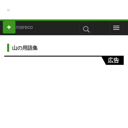
×
M
e
n
u
山の用語集
広告