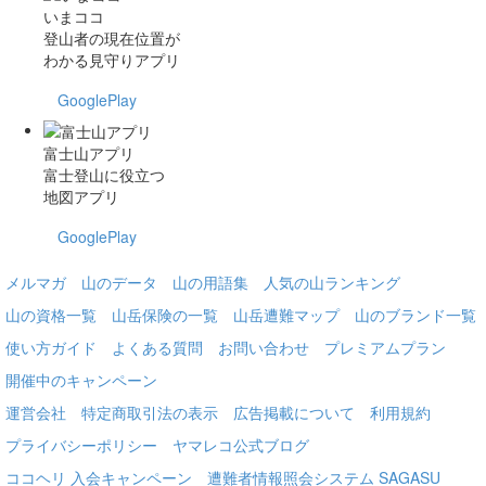
いまココ
登山者の現在位置が
わかる見守りアプリ
GooglePlay
富士山アプリ
富士登山に役立つ
地図アプリ
GooglePlay
メルマガ
山のデータ
山の用語集
人気の山ランキング
山の資格一覧
山岳保険の一覧
山岳遭難マップ
山のブランド一覧
使い方ガイド
よくある質問
お問い合わせ
プレミアムプラン
開催中のキャンペーン
運営会社
特定商取引法の表示
広告掲載について
利用規約
プライバシーポリシー
ヤマレコ公式ブログ
ココヘリ 入会キャンペーン
遭難者情報照会システム SAGASU