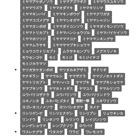
ミヤマアケボノソウ
ミヤマアズマギク
ミヤマウスユキソウ
ミヤマウズラ
ミヤマオダマキ
ミヤマキリシマ
ミヤマキンバイ
ミヤマキンポウゲ
ミヤマクワガタ
ミヤマコゴメグサ
ミヤマシオガマ
ミヤマシャジン
ミヤマタンポポ
ミヤマダイコンソウ
ミヤマダイモンジソウ
ミヤマトリカブト
ミヤマハンショウヅル
ミヤマバイケイソウ
ミヤマホツツジ
ミヤマママコナ
ミヤママンネングサ
ミヤマムラサキ
ミヤマヤマブキショウマ
ミョウコウトリカブト
ムラサキセンブリ
メグスリノキ
モウセンゴケ
モミ
モミジ
モミジイチゴ
モミジカラマツ
ヤツガタケタンポポ
ヤツタカネアザミ
ヤドリギ
ヤナギラン
ヤマウルシ
ヤマザクラ
ヤマジノホトトギス
ヤマトリカブト
ヤマハハコ
ヤマブキ
ヤマブキショウマ
ヤマブキソウ
ヤマホトトギス
ヤマユリ
ヤマルリソウ
ユウバリコザクラ
ユウバリソウ
ユウバリリンドウ
ユキノシタ
ユキバヒゴタイ
雪割一華
ユキワリソウ
ヨゴレネコノメソウ
ヨツバシオガマ
ヨメナ
リシリゲンゲ
リシリヒナゲシ
リシリブシ
リュウキンカ
リンドウ
リンネソウ
ルリソウ
レイジンソウ
レンゲショウマ
レンプクソウ
ロウバイ
ワスレナグサ
ワタスゲ
ワラビ
ワレモコウ