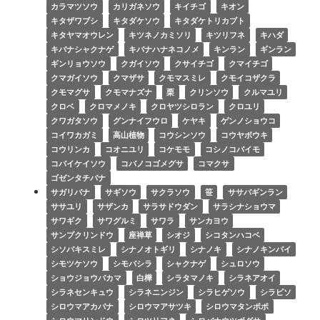
カラマツソウ
カリガネソウ
キイチゴ
キオン
キタザワブシ
キタダケソウ
キタダケトリカブト
キタヤマオウレン
キツネノカミソリ
キツリフネ
キハダ
キバナシャクナゲ
キバナハナネコノメ
キンラン
ギンラン
ギンリョウソウ
クガイソウ
クサイチゴ
クマイチゴ
クマガイソウ
クマザサ
クモマスミレ
クモイコザクラ
クモマグサ
クモマナズナ
栗
クリンソウ
クルマユリ
クロベ
クロマメノキ
クロヤツシロラン
クロユリ
クワガタソウ
グンナイフウロ
ケヤキ
ゲンノショウコ
コイワカガミ
高山植物
コウシンソウ
コウヤボウキ
コウリンカ
コオニユリ
コケモモ
コシノコバイモ
コバイケイソウ
コバノコゴメグサ
コマクサ
ゴゼンタチバナ
サガリバナ
サギソウ
サクラソウ
笹
ササバギンラン
ササユリ
サザンカ
サラサドウダン
サラシナショウマ
サワギク
サワグルミ
サワラ
サンカヨウ
サンプクリンドウ
座禅草
シオジ
シコタンハコベ
シソバキスミレ
シナノオトギリ
シナノキ
シナノキンバイ
シモツケソウ
シモバシラ
シャクナゲ
シュロソウ
ショウジョウバカマ
白樺
シラタマノキ
シラネアオイ
シラネセンキュウ
シラネニンジン
シラヒゲソウ
シラビソ
シロウマアカバナ
シロウマアサツキ
シロウマタンポポ