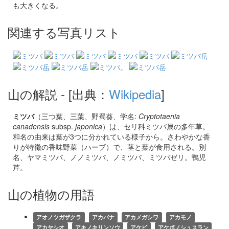
も大きくなる。
関連する写真リスト
山の解説
- [出典：
Wikipedia
]
ミツバ
（三つ葉、三葉、野蜀葵、学名:
Cryptotaenia
canadensis
subsp.
japonica
）は、セリ科ミツバ属の多年草。
和名の由来は葉が3つに分かれている様子から。さわやかな香
りが特徴の香味野菜（ハーブ）で、茎と葉が食用される。別
名、ヤマミツバ、ノノミツバ、ノミツバ、ミツバゼリ。鴨児
芹。
山の植物の用語
アオノツガザクラ
アカバナ
アカメガシワ
アカモノ
アカヤシオ
アキノキリンソウ
アケビ
アケボノシュスラン