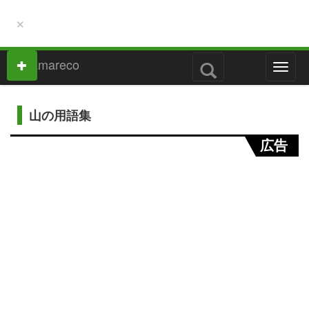
×
M
e
n
u
山の用語集
広告