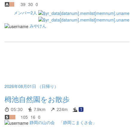
39
30
0
メンバー2人
みやけん
2026年08月01日 （日帰り）
栂池自然園をお散歩
05:30
7.9km
224m
1
105
16
0
静岡の山の会 「静岡こまくさ会」