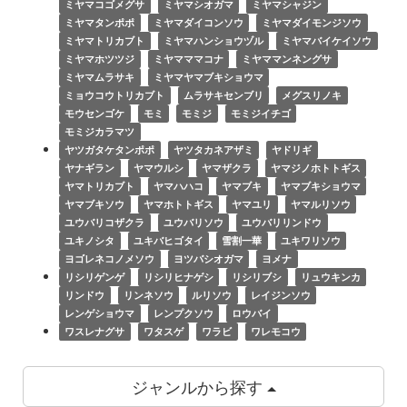
ミヤマコゴメグサ
ミヤマシオガマ
ミヤマシャジン
ミヤマタンポポ
ミヤマダイコンソウ
ミヤマダイモンジソウ
ミヤマトリカブト
ミヤマハンショウヅル
ミヤマバイケイソウ
ミヤマホツツジ
ミヤマママコナ
ミヤママンネングサ
ミヤマムラサキ
ミヤマヤマブキショウマ
ミョウコウトリカブト
ムラサキセンブリ
メグスリノキ
モウセンゴケ
モミ
モミジ
モミジイチゴ
モミジカラマツ
ヤツガタケタンポポ
ヤツタカネアザミ
ヤドリギ
ヤナギラン
ヤマウルシ
ヤマザクラ
ヤマジノホトトギス
ヤマトリカブト
ヤマハハコ
ヤマブキ
ヤマブキショウマ
ヤマブキソウ
ヤマホトトギス
ヤマユリ
ヤマルリソウ
ユウバリコザクラ
ユウバリソウ
ユウバリリンドウ
ユキノシタ
ユキバヒゴタイ
雪割一華
ユキワリソウ
ヨゴレネコノメソウ
ヨツバシオガマ
ヨメナ
リシリゲンゲ
リシリヒナゲシ
リシリブシ
リュウキンカ
リンドウ
リンネソウ
ルリソウ
レイジンソウ
レンゲショウマ
レンプクソウ
ロウバイ
ワスレナグサ
ワタスゲ
ワラビ
ワレモコウ
ジャンルから探す