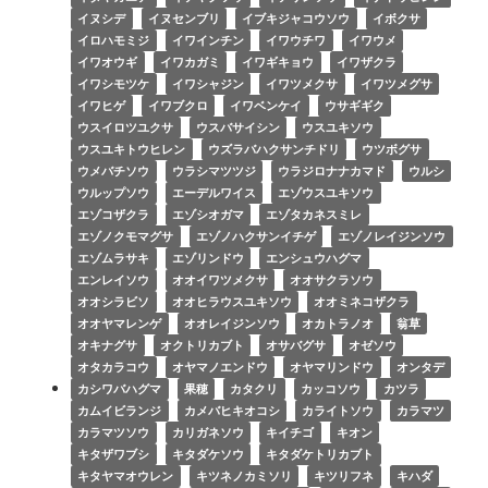
イヌシデ
イヌセンブリ
イブキジャコウソウ
イボクサ
イロハモミジ
イワインチン
イワウチワ
イワウメ
イワオウギ
イワカガミ
イワギキョウ
イワザクラ
イワシモツケ
イワシャジン
イワツメクサ
イワツメグサ
イワヒゲ
イワブクロ
イワベンケイ
ウサギギク
ウスイロツユクサ
ウスバサイシン
ウスユキソウ
ウスユキトウヒレン
ウズラバハクサンチドリ
ウツボグサ
ウメバチソウ
ウラシマツツジ
ウラジロナナカマド
ウルシ
ウルップソウ
エーデルワイス
エゾウスユキソウ
エゾコザクラ
エゾシオガマ
エゾタカネスミレ
エゾノクモマグサ
エゾノハクサンイチゲ
エゾノレイジンソウ
エゾムラサキ
エゾリンドウ
エンシュウハグマ
エンレイソウ
オオイワツメクサ
オオサクラソウ
オオシラビソ
オオヒラウスユキソウ
オオミネコザクラ
オオヤマレンゲ
オオレイジンソウ
オカトラノオ
翁草
オキナグサ
オクトリカブト
オサバグサ
オゼソウ
オタカラコウ
オヤマノエンドウ
オヤマリンドウ
オンタデ
カシワバハグマ
果穂
カタクリ
カッコソウ
カツラ
カムイビランジ
カメバヒキオコシ
カライトソウ
カラマツ
カラマツソウ
カリガネソウ
キイチゴ
キオン
キタザワブシ
キタダケソウ
キタダケトリカブト
キタヤマオウレン
キツネノカミソリ
キツリフネ
キハダ