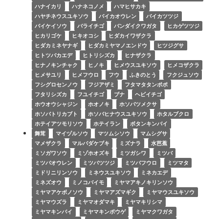
ハナイカリ
ハナネコノメ
ハマヒサカキ
ハヤチネウスユキソウ
バイカオウレン
バイカツツジ
バイケイソウ
バライチゴ
バンダイクワガタ
ヒカゲツツジ
ヒカリゴケ
ヒキオコシ
ヒダカイワザクラ
ヒダカミネヤナギ
ヒダカミヤマノエンドウ
ヒツジグサ
ヒトツバカエデ
ヒトリシズカ
ヒナザクラ
ヒナノキンチャク
ヒノキ
ヒメウスユキソウ
ヒメコザクラ
ヒメサユリ
ヒメフウロ
フウ
ふきのとう
フクジュソウ
フシグロセンノウ
フジアザミ
フタマタタンポポ
フタリシズカ
フユイチゴ
ブナ
ヘビイチゴ
ホウオウシャジン
ホオノキ
ホソバツメクサ
ホソバトリカブト
ホソバヒナウスユキソウ
ホタルブクロ
ホテイアツモリソウ
ホテイラン
ボタンキンバイ
舞茸
マイヅルソウ
マツムシソウ
マムシグサ
マメザクラ
マルバダケブキ
ミズナラ
水芭蕉
ミソガワソウ
ミゾホオズキ
ミツガシワ
ミツバ
ミツバオウレン
ミツバツツジ
ミツバフウロ
ミツマタ
ミドリニリンソウ
ミネウスユキソウ
ミネカエデ
ミネズオウ
ミノコバイモ
ミヤマアキノキリンソウ
ミヤマアケボノソウ
ミヤマアズマギク
ミヤマウスユキソウ
ミヤマウズラ
ミヤマオダマキ
ミヤマキリシマ
ミヤマキンバイ
ミヤマキンポウゲ
ミヤマクワガタ