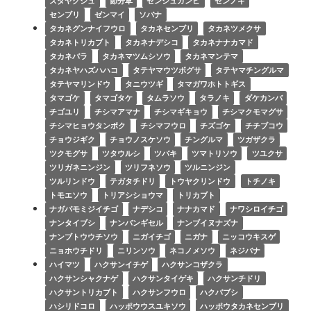
ズダヤクシュ
節分草
センジュガンピ
センノキ
センブリ
ゼンマイ
ソバナ
タカネグンナイフウロ
タカネセンブリ
タカネツメクサ
タカネトリカブト
タカネナデシコ
タカネナナカマド
タカネバラ
タカネマツムシソウ
タカネマンテマ
タカネヤハズハハコ
タテヤマウツボグサ
タテヤマチングルマ
タテヤマリンドウ
タニウツギ
タマガワホトトギス
タマゴケ
タマゴタケ
タムラソウ
タラノキ
ダケカンバ
チゴユリ
チシマアマナ
チシマギキョウ
チシマクモマグサ
チシマヒョウタンボク
チシマフウロ
チズゴケ
チチブコウ
チョウジギク
チョウノスケソウ
チングルマ
ツガザクラ
ツクモグサ
ツタウルシ
ツバキ
ツマトリソウ
ツユクサ
ツリガネニンジン
ツリフネソウ
ツルニンジン
ツルリンドウ
テガタチドリ
トウヤクリンドウ
トチノキ
トモエソウ
トリアシショウマ
トリカブト
ナガバモミジイチゴ
ナデシコ
ナナカマド
ナワシロイチゴ
ナンタイブシ
ナンバンギセル
ナンブイヌナズナ
ナンブトウウチソウ
ニガイチゴ
ニガナ
ニッコウキスゲ
ニョホウチドリ
ニリンソウ
ネコノメソウ
ネジバナ
ハイマツ
ハクサンイチゲ
ハクサンコザクラ
ハクサンシャクナゲ
ハクサンタイゲキ
ハクサンチドリ
ハクサントリカブト
ハクサンフウロ
ハクバブシ
ハシリドコロ
ハッポウウスユキソウ
ハッポウタカネセンブリ