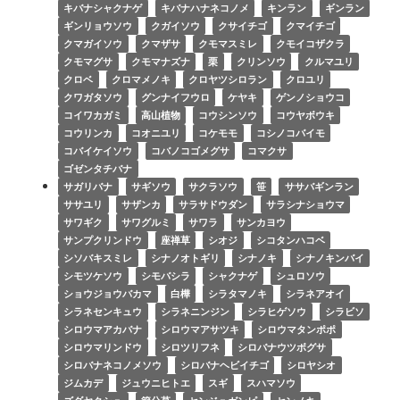
キバナシャクナゲ
キバナハナネコノメ
キンラン
ギンラン
ギンリョウソウ
クガイソウ
クサイチゴ
クマイチゴ
クマガイソウ
クマザサ
クモマスミレ
クモイコザクラ
クモマグサ
クモマナズナ
栗
クリンソウ
クルマユリ
クロベ
クロマメノキ
クロヤツシロラン
クロユリ
クワガタソウ
グンナイフウロ
ケヤキ
ゲンノショウコ
コイワカガミ
高山植物
コウシンソウ
コウヤボウキ
コウリンカ
コオニユリ
コケモモ
コシノコバイモ
コバイケイソウ
コバノコゴメグサ
コマクサ
ゴゼンタチバナ
サガリバナ
サギソウ
サクラソウ
笹
ササバギンラン
ササユリ
サザンカ
サラサドウダン
サラシナショウマ
サワギク
サワグルミ
サワラ
サンカヨウ
サンプクリンドウ
座禅草
シオジ
シコタンハコベ
シソバキスミレ
シナノオトギリ
シナノキ
シナノキンバイ
シモツケソウ
シモバシラ
シャクナゲ
シュロソウ
ショウジョウバカマ
白樺
シラタマノキ
シラネアオイ
シラネセンキュウ
シラネニンジン
シラヒゲソウ
シラビソ
シロウマアカバナ
シロウマアサツキ
シロウマタンポポ
シロウマリンドウ
シロツリフネ
シロバナウツボグサ
シロバナネコノメソウ
シロバナヘビイチゴ
シロヤシオ
ジムカデ
ジュウニヒトエ
スギ
スハマソウ