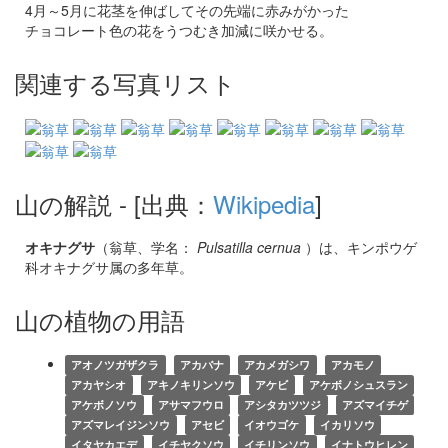
4月～5月に花茎を伸ばしてその先端に赤みがかった
チョコレート色の花をうつむき加減に咲かせる。
関連する写真リスト
山の解説
- [出典：
Wikipedia
]
オキナグサ
（翁草、学名：
Pulsatilla cernua
）は、キンポウゲ
科オキナグサ属の多年草。
山の植物の用語
アオノツガザクラ
アカバナ
アカメガシワ
アカモノ
アカヤシオ
アキノキリンソウ
アケビ
アケボノシュスラン
アケボノソウ
アサマフウロ
アシタカツツジ
アズマイチゲ
アズマレイジンソウ
アセビ
イオウゴケ
イカリソウ
イタヤカエデ
イチヤクソウ
イチリンソウ
イナトウヒレン