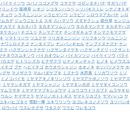
コバイケイソウ
コバノコゴメグサ
コマクサ
ゴゼンタチバナ
サガリバナ
クリンドウ
座禅草
シオジ
シコタンハコベ
シソバキスミレ
シナノオトギ
ンキュウ
シラネニンジン
シラヒゲソウ
シラビソ
シロウマアカバナ
シロ
ジムカデ
ジュウニヒトエ
スギ
スハマソウ
ズダヤクシュ
節分草
センジュ
ナカマド
タカネバラ
タカネマツムシソウ
タカネマンテマ
タカネヤハズ
ダケカンバ
チゴユリ
チシマアマナ
チシマギキョウ
チシマクモマグサ
キ
ツマトリソウ
ツユクサ
ツリガネニンジン
ツリフネソウ
ツルニンジ
ナワシロイチゴ
ナンタイブシ
ナンバンギセル
ナンブイヌナズナ
ナン
クラ
ハクサンシャクナゲ
ハクサンタイゲキ
ハクサンチドリ
ハクサント
ヤチネウスユキソウ
バイカオウレン
バイカツツジ
バイケイソウ
バライ
バカエデ
ヒトリシズカ
ヒナザクラ
ヒナノキンチャク
ヒノキ
ヒメウスユ
ユイチゴ
ブナ
ヘビイチゴ
ホウオウシャジン
ホオノキ
ホソバツメクサ
ホ
シグサ
マメザクラ
マルバダケブキ
ミズナラ
水芭蕉
ミソガワソウ
ミゾ
ミノコバイモ
ミヤマアキノキリンソウ
ミヤマアケボノソウ
ミヤマアズ
サ
ミヤマシオガマ
ミヤマシャジン
ミヤマタンポポ
ミヤマダイコンソウ
マムラサキ
ミヤマヤマブキショウマ
ミョウコウトリカブト
ムラサキセ
マウルシ
ヤマザクラ
ヤマジノホトトギス
ヤマトリカブト
ヤマハハコ
ヤ
ユキバヒゴタイ
雪割一華
ユキワリソウ
ヨゴレネコノメソウ
ヨツバシオ
ウ
ロウバイ
ワスレナグサ
ワタスゲ
ワラビ
ワレモコウ