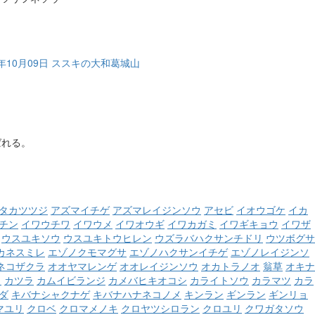
5年10月09日 ススキの大和葛城山
ばれる。
タカツツジ
アズマイチゲ
アズマレイジンソウ
アセビ
イオウゴケ
イカ
チン
イワウチワ
イワウメ
イワオウギ
イワカガミ
イワギキョウ
イワザ
ウスユキソウ
ウスユキトウヒレン
ウズラバハクサンチドリ
ウツボグサ
カネスミレ
エゾノクモマグサ
エゾノハクサンイチゲ
エゾノレイジンソ
ネコザクラ
オオヤマレンゲ
オオレイジンソウ
オカトラノオ
翁草
オキナ
ウ
カツラ
カムイビランジ
カメバヒキオコシ
カライトソウ
カラマツ
カラ
ダ
キバナシャクナゲ
キバナハナネコノメ
キンラン
ギンラン
ギンリョ
マユリ
クロベ
クロマメノキ
クロヤツシロラン
クロユリ
クワガタソウ