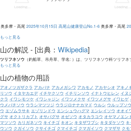
奥多摩・高尾
2025年10月15日 高尾山健康登山No.1-6
奥多摩・高尾
2
もっと見る
山の解説 - [出典：
Wikipedia
]
ツリフネソウ
（釣船草、吊舟草、学名: ）は、ツリフネソウ科ツリフネ
もっと見る
山の植物の用語
アオノツガザクラ
アカバナ
アカメガシワ
アカモノ
アカヤシオ
アキノ
リソウ
イタヤカエデ
イチヤクソウ
イチリンソウ
イナトウヒレン
イヌ
クラ
イワシモツケ
イワシャジン
イワツメクサ
イワツメグサ
イワヒゲ
ウメバチソウ
ウラシマツツジ
ウラジロナナカマド
ウルシ
ウルップソ
ウ
エゾムラサキ
エゾリンドウ
エンシュウハグマ
エンレイソウ
オオイ
グサ
オクトリカブト
オサバグサ
オゼソウ
オタカラコウ
オヤマノエン
マツソウ
カリガネソウ
キイチゴ
キオン
キタザワブシ
キタダケソウ
キ
ウソウ
クガイソウ
クサイチゴ
クマイチゴ
クマガイソウ
クマザサ
クモ