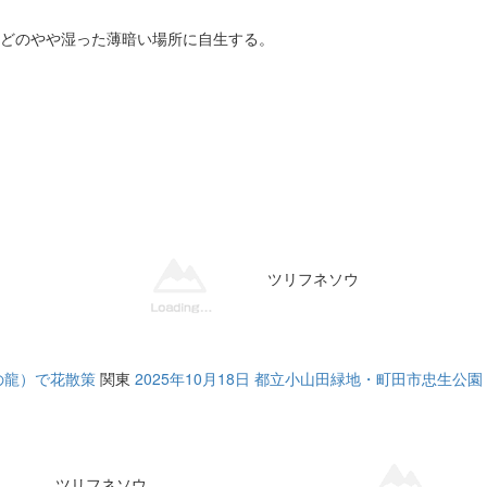
どのやや湿った薄暗い場所に自生する。
ツリフネソウ
山の龍）で花散策
関東
2025年10月18日 都立小山田緑地・町田市忠生
ツリフネソウ