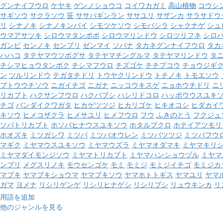
グンナイフウロ
ケヤキ
ゲンノショウコ
コイワカガミ
高山植物
コウシ
サギソウ
サクラソウ
笹
ササバギンラン
ササユリ
サザンカ
サラサドウ
リ
シナノキ
シナノキンバイ
シモツケソウ
シモバシラ
シャクナゲ
シュ
ウマアサツキ
シロウマタンポポ
シロウマリンドウ
シロツリフネ
シロ
ガンピ
センノキ
センブリ
ゼンマイ
ソバナ
タカネグンナイフウロ
タカ
ハハコ
タテヤマウツボグサ
タテヤマチングルマ
タテヤマリンドウ
タ
チシマヒョウタンボク
チシマフウロ
チズゴケ
チチブコウ
チョウジギ
ン
ツルリンドウ
テガタチドリ
トウヤクリンドウ
トチノキ
トモエソウ
ブトウウチソウ
ニガイチゴ
ニガナ
ニッコウキスゲ
ニョホウチドリ
ニ
リカブト
ハクサンフウロ
ハクバブシ
ハシリドコロ
ハッポウウスユキ
チゴ
バンダイクワガタ
ヒカゲツツジ
ヒカリゴケ
ヒキオコシ
ヒダカイ
キソウ
ヒメコザクラ
ヒメサユリ
ヒメフウロ
フウ
ふきのとう
フクジュ
ソバトリカブト
ホソバヒナウスユキソウ
ホタルブクロ
ホテイアツモリ
ホオズキ
ミツガシワ
ミツバ
ミツバオウレン
ミツバツツジ
ミツバフウ
マギク
ミヤマウスユキソウ
ミヤマウズラ
ミヤマオダマキ
ミヤマキリ
ミヤマダイモンジソウ
ミヤマトリカブト
ミヤマハンショウヅル
ミヤマ
ンブリ
メグスリノキ
モウセンゴケ
モミ
モミジ
モミジイチゴ
モミジカ
マブキ
ヤマブキショウマ
ヤマブキソウ
ヤマホトトギス
ヤマユリ
ヤマ
ガマ
ヨメナ
リシリゲンゲ
リシリヒナゲシ
リシリブシ
リュウキンカ
リ
用語を追加
他のジャンルを見る