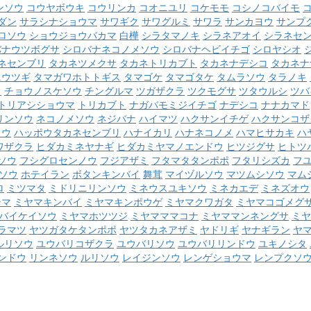
ンソウ
コウヤボウキ
コウリンカ
コオニユリ
コケモモ
コシノコバイモ
ダン
サラシナショウマ
サワギク
サワグルミ
サワラ
サンカヨウ
サンプ
ロソウ
ショウジョウバカマ
白樺
シラタマノキ
シラネアオイ
シラネセ
バナウツボグサ
シロバナネコノメソウ
シロバナヘビイチゴ
シロヤシオ
ネセンブリ
タカネツメクサ
タカネトリカブト
タカネナデシコ
タカネナ
ニウツギ
タマガワホトトギス
タマゴケ
タマゴタケ
タムラソウ
タラノキ
ク
チョウノスケソウ
チングルマ
ツガザクラ
ツクモグサ
ツタウルシ
ツバ
トリアシショウマ
トリカブト
ナガバモミジイチゴ
ナデシコ
ナナカマド
リンソウ
ネコノメソウ
ネジバナ
ハイマツ
ハクサンイチゲ
ハクサンコザ
ソウ
ハッポウタカネセンブリ
ハナイカリ
ハナネコノメ
ハマヒサカキ
ハ
ワザクラ
ヒダカミネヤナギ
ヒダカミヤマノエンドウ
ヒツジグサ
ヒトツ
ソウ
フシグロセンノウ
フジアザミ
フタマタタンポポ
フタリシズカ
フ
ソウ
ホテイラン
ボタンキンバイ
舞茸
マイヅルソウ
マツムシソウ
マム
ロ
ミツマタ
ミドリニリンソウ
ミネウスユキソウ
ミネカエデ
ミネズオウ
シマ
ミヤマキンバイ
ミヤマキンポウゲ
ミヤマクワガタ
ミヤマコゴメグ
バイケイソウ
ミヤマホツツジ
ミヤマママコナ
ミヤママンネングサ
ミヤ
ラマツ
ヤツガタケタンポポ
ヤツタカネアザミ
ヤドリギ
ヤナギラン
ヤ
ルリソウ
ユウバリコザクラ
ユウバリソウ
ユウバリリンドウ
ユキノシタ
ンドウ
リンネソウ
ルリソウ
レイジンソウ
レンゲショウマ
レンプクソ