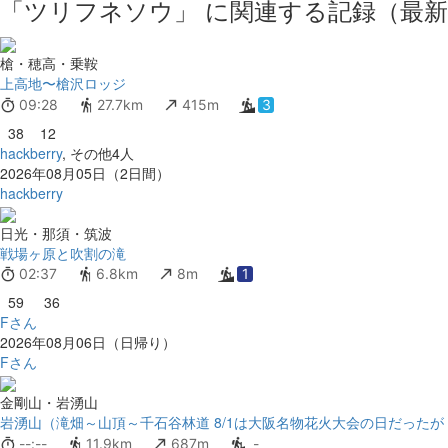
「ツリフネソウ」 に関連する記録（最新
槍・穂高・乗鞍
上高地〜槍沢ロッジ
09:28
27.7km
415m
3
38
12
hackberry
, その他4人
2026年08月05日（2日間）
hackberry
日光・那須・筑波
戦場ヶ原と吹割の滝
02:37
6.8km
8m
1
59
36
Fさん
2026年08月06日（日帰り）
Fさん
金剛山・岩湧山
岩湧山（滝畑～山頂～千石谷林道 8/1は大阪名物花火大会の日だったが・.
--:--
11.9km
687m
-