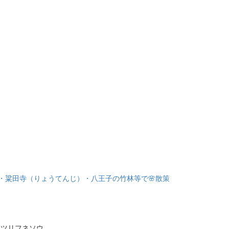
公園・粱田寺（りょうてんじ）・八王子の竹林等で🌸散策
ツリフネソウ