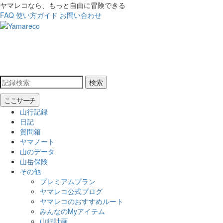
ヤマレコなら、もっと自由に冒険できる
FAQ
使い方ガイド
お問い合わせ
検索
ここサーチ
山行記録
日記
質問箱
ヤマノート
山のデータ
山岳保険
その他
プレミアムプラン
ヤマレコ公式ブログ
ヤマレコのおすすめルート
みんなのMyアイテム
山行計画