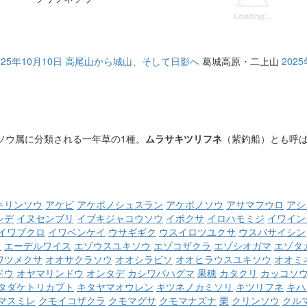
025年10月10日 高尾山から城山、そして日影へ
葛城高原・二上山
202
ソウ属に分類される一年草の1種。
ムラサキツリフネ
（紫釣船）とも呼
キリンソウ
アケビ
アケボノシュスラン
アケボノソウ
アサマフウロ
アシ
シデ
イヌセンブリ
イブキジャコウソウ
イボクサ
イロハモミジ
イワイン
イワブクロ
イワベンケイ
ウサギギク
ウスイロツユクサ
ウスバサイシン
ウ
エーデルワイス
エゾウスユキソウ
エゾコザクラ
エゾシオガマ
エゾタ
ワツメクサ
オオサクラソウ
オオシラビソ
オオヒラウスユキソウ
オオミ
ドウ
オヤマリンドウ
オンタデ
カシワバハグマ
果穂
カタクリ
カッコソ
タダケトリカブト
キタヤマオウレン
キツネノカミソリ
キツリフネ
キハ
マスミレ
クモイコザクラ
クモマグサ
クモマナズナ
栗
クリンソウ
クル