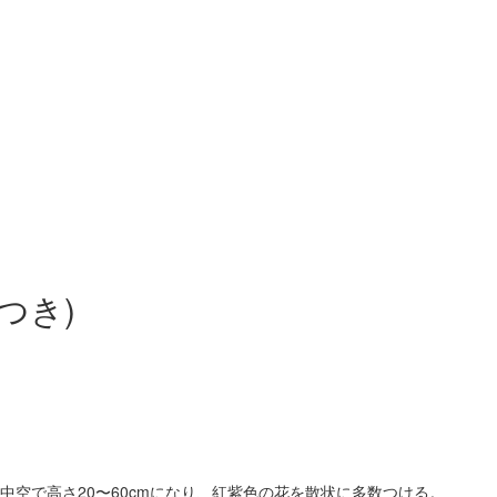
つき)
空で高さ20〜60cmになり、紅紫色の花を散状に多数つける。