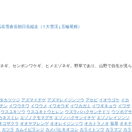
の白馬岳雪倉岳朝日岳縦走（↑大雪渓↓五輪尾根）
ネギ、センボンワケギ、ヒメエゾネギ。野草であり、山野で自生が見ら
タカツツジ
アズマイチゲ
アズマレイジンソウ
アセビ
イオウゴケ
イカ
チン
イワウチワ
イワウメ
イワオウギ
イワカガミ
イワギキョウ
イワザ
ウスユキソウ
ウスユキトウヒレン
ウズラバハクサンチドリ
ウツボグサ
カネスミレ
エゾノクモマグサ
エゾノハクサンイチゲ
エゾノレイジンソ
ネコザクラ
オオヤマレンゲ
オオレイジンソウ
オカトラノオ
翁草
オキナ
ウ
カツラ
カムイビランジ
カメバヒキオコシ
カライトソウ
カラマツ
カラ