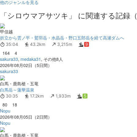
他のジャンルを見る
「シロウマアサツキ」 に関連する記録（
甲信越
折立から雲ノ平・鷲羽岳・水晶岳・野口五郎岳を経て高瀬ダムへ
35:04
43.2km
3,215m
9
164
4
sakura33
,
medaka31
, その他8人
2026年08月02日（5日間）
sakura33
白馬・鹿島槍・五竜
白馬岳～蓮華温泉
30:35
17.2km
1,933m
5
80
18
Nopu
2026年08月05日（2日間）
Nopu
白馬・鹿島槍・五竜