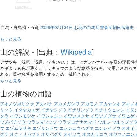
白馬・鹿島槍・五竜
2026年07月04日 お花の白馬岳雪倉岳朝日岳縦
もっと見る
山の解説 - [出典：
Wikipedia
]
アサツキ
（浅葱・浅月
、学名: var. ）は、ヒガンバナ科ネギ属の球
ネギよりも色が薄く、ラッキョウのような鱗茎を持ち、食用とされるネ
れる。葉や鱗茎を食用とするため、栽培される。
もっと見る
山の植物の用語
アオノツガザクラ
アカバナ
アカメガシワ
アカモノ
アカヤシオ
アキノ
リソウ
イタヤカエデ
イチヤクソウ
イチリンソウ
イナトウヒレン
イヌ
クラ
イワシモツケ
イワシャジン
イワツメクサ
イワツメグサ
イワヒゲ
ウメバチソウ
ウラシマツツジ
ウラジロナナカマド
ウルシ
ウルップソ
ウ
エゾムラサキ
エゾリンドウ
エンシュウハグマ
エンレイソウ
オオイ
グサ
オクトリカブト
オサバグサ
オゼソウ
オタカラコウ
オヤマノエン