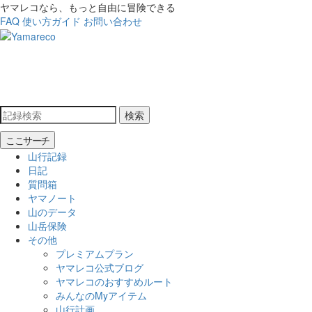
ヤマレコなら、もっと自由に冒険できる
FAQ
使い方ガイド
お問い合わせ
検索
ここサーチ
山行記録
日記
質問箱
ヤマノート
山のデータ
山岳保険
その他
プレミアムプラン
ヤマレコ公式ブログ
ヤマレコのおすすめルート
みんなのMyアイテム
山行計画