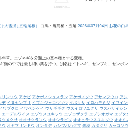
走（↑大雪渓↓五輪尾根）
白馬・鹿島槍・五竜
2026年07月04日 お花
根性多年草。エゾネギを分類上の基本種とする変種
。
ギ類の中では最も細い葉を持つ。別名はイトネギ、センブキ、センボン
キリンソウ
アケビ
アケボノシュスラン
アケボノソウ
アサマフウロ
アシ
シデ
イヌセンブリ
イブキジャコウソウ
イボクサ
イロハモミジ
イワイン
イワブクロ
イワベンケイ
ウサギギク
ウスイロツユクサ
ウスバサイシン
ウ
エーデルワイス
エゾウスユキソウ
エゾコザクラ
エゾシオガマ
エゾタ
ワツメクサ
オオサクラソウ
オオシラビソ
オオヒラウスユキソウ
オオミ
ドウ
オヤマリンドウ
オンタデ
カシワバハグマ
果穂
カタクリ
カッコソ