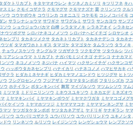
タダケトリカブト
キタヤマオウレン
キツネノカミソリ
キツリフネ
キハ
マスミレ
クモイコザクラ
クモマグサ
クモマナズナ
栗
クリンソウ
クル
ンソウ
コウヤボウキ
コウリンカ
コオニユリ
コケモモ
コシノコバイモ
ダン
サラシナショウマ
サワギク
サワグルミ
サワラ
サンカヨウ
サンプ
ロソウ
ショウジョウバカマ
白樺
シラタマノキ
シラネアオイ
シラネセ
バナウツボグサ
シロバナネコノメソウ
シロバナヘビイチゴ
シロヤシオ
ネセンブリ
タカネツメクサ
タカネトリカブト
タカネナデシコ
タカネナ
ニウツギ
タマガワホトトギス
タマゴケ
タマゴタケ
タムラソウ
タラノキ
ク
チョウノスケソウ
チングルマ
ツガザクラ
ツクモグサ
ツタウルシ
ツバ
トリアシショウマ
トリカブト
ナガバモミジイチゴ
ナデシコ
ナナカマド
リンソウ
ネコノメソウ
ネジバナ
ハイマツ
ハクサンイチゲ
ハクサンコザ
ソウ
ハッポウタカネセンブリ
ハナイカリ
ハナネコノメ
ハマヒサカキ
ハ
ワザクラ
ヒダカミネヤナギ
ヒダカミヤマノエンドウ
ヒツジグサ
ヒトツ
ソウ
フシグロセンノウ
フジアザミ
フタマタタンポポ
フタリシズカ
フ
ソウ
ホテイラン
ボタンキンバイ
舞茸
マイヅルソウ
マツムシソウ
マム
ロ
ミツマタ
ミドリニリンソウ
ミネウスユキソウ
ミネカエデ
ミネズオウ
シマ
ミヤマキンバイ
ミヤマキンポウゲ
ミヤマクワガタ
ミヤマコゴメグ
バイケイソウ
ミヤマホツツジ
ミヤマママコナ
ミヤママンネングサ
ミヤ
ラマツ
ヤツガタケタンポポ
ヤツタカネアザミ
ヤドリギ
ヤナギラン
ヤ
ルリソウ
ユウバリコザクラ
ユウバリソウ
ユウバリリンドウ
ユキノシタ
ンドウ
リンネソウ
ルリソウ
レイジンソウ
レンゲショウマ
レンプクソ