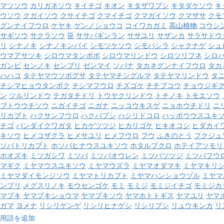
マツソウ
カリガネソウ
キイチゴ
キオン
キタザワブシ
キタダケソウ
キ
ウソウ
クガイソウ
クサイチゴ
クマイチゴ
クマガイソウ
クマザサ
クモ
グンナイフウロ
ケヤキ
ゲンノショウコ
コイワカガミ
高山植物
コウシ
サギソウ
サクラソウ
笹
ササバギンラン
ササユリ
サザンカ
サラサドウ
リ
シナノキ
シナノキンバイ
シモツケソウ
シモバシラ
シャクナゲ
シュ
ウマアサツキ
シロウマタンポポ
シロウマリンドウ
シロツリフネ
シロ
ガンピ
センノキ
センブリ
ゼンマイ
ソバナ
タカネグンナイフウロ
タカ
ハハコ
タテヤマウツボグサ
タテヤマチングルマ
タテヤマリンドウ
タ
チシマヒョウタンボク
チシマフウロ
チズゴケ
チチブコウ
チョウジギ
ン
ツルリンドウ
テガタチドリ
トウヤクリンドウ
トチノキ
トモエソウ
ブトウウチソウ
ニガイチゴ
ニガナ
ニッコウキスゲ
ニョホウチドリ
ニ
リカブト
ハクサンフウロ
ハクバブシ
ハシリドコロ
ハッポウウスユキ
チゴ
バンダイクワガタ
ヒカゲツツジ
ヒカリゴケ
ヒキオコシ
ヒダカイ
キソウ
ヒメコザクラ
ヒメサユリ
ヒメフウロ
フウ
ふきのとう
フクジュ
ソバトリカブト
ホソバヒナウスユキソウ
ホタルブクロ
ホテイアツモリ
ホオズキ
ミツガシワ
ミツバ
ミツバオウレン
ミツバツツジ
ミツバフウ
マギク
ミヤマウスユキソウ
ミヤマウズラ
ミヤマオダマキ
ミヤマキリ
ミヤマダイモンジソウ
ミヤマトリカブト
ミヤマハンショウヅル
ミヤマ
ンブリ
メグスリノキ
モウセンゴケ
モミ
モミジ
モミジイチゴ
モミジカ
マブキ
ヤマブキショウマ
ヤマブキソウ
ヤマホトトギス
ヤマユリ
ヤマ
ガマ
ヨメナ
リシリゲンゲ
リシリヒナゲシ
リシリブシ
リュウキンカ
リ
用語を追加