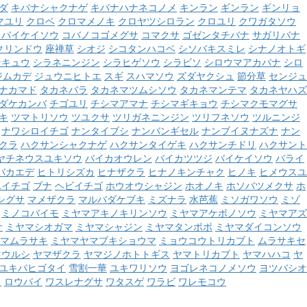
ダ
キバナシャクナゲ
キバナハナネコノメ
キンラン
ギンラン
ギンリョ
マユリ
クロベ
クロマメノキ
クロヤツシロラン
クロユリ
クワガタソウ
コバイケイソウ
コバノコゴメグサ
コマクサ
ゴゼンタチバナ
サガリバナ
クリンドウ
座禅草
シオジ
シコタンハコベ
シソバキスミレ
シナノオトギ
ンキュウ
シラネニンジン
シラヒゲソウ
シラビソ
シロウマアカバナ
シロ
ジムカデ
ジュウニヒトエ
スギ
スハマソウ
ズダヤクシュ
節分草
センジュ
ナカマド
タカネバラ
タカネマツムシソウ
タカネマンテマ
タカネヤハズ
ダケカンバ
チゴユリ
チシマアマナ
チシマギキョウ
チシマクモマグサ
キ
ツマトリソウ
ツユクサ
ツリガネニンジン
ツリフネソウ
ツルニンジ
ナワシロイチゴ
ナンタイブシ
ナンバンギセル
ナンブイヌナズナ
ナン
クラ
ハクサンシャクナゲ
ハクサンタイゲキ
ハクサンチドリ
ハクサント
ヤチネウスユキソウ
バイカオウレン
バイカツツジ
バイケイソウ
バライ
バカエデ
ヒトリシズカ
ヒナザクラ
ヒナノキンチャク
ヒノキ
ヒメウスユ
ユイチゴ
ブナ
ヘビイチゴ
ホウオウシャジン
ホオノキ
ホソバツメクサ
ホ
シグサ
マメザクラ
マルバダケブキ
ミズナラ
水芭蕉
ミソガワソウ
ミゾ
ミノコバイモ
ミヤマアキノキリンソウ
ミヤマアケボノソウ
ミヤマアズ
サ
ミヤマシオガマ
ミヤマシャジン
ミヤマタンポポ
ミヤマダイコンソウ
マムラサキ
ミヤマヤマブキショウマ
ミョウコウトリカブト
ムラサキセ
マウルシ
ヤマザクラ
ヤマジノホトトギス
ヤマトリカブト
ヤマハハコ
ヤ
ユキバヒゴタイ
雪割一華
ユキワリソウ
ヨゴレネコノメソウ
ヨツバシオ
ウ
ロウバイ
ワスレナグサ
ワタスゲ
ワラビ
ワレモコウ