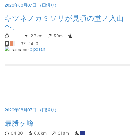
2026年08月07日 （日帰り）
キツネノカミソリが見頃の堂ノ入山
へ。
--:--
2.7km
50m
-
37
24
0
pIposan
2026年08月07日 （日帰り）
最勝ヶ峰
04:30
6.8km
318m
1