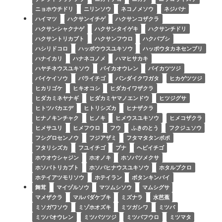
ニョホウチドリ
ニリンソウ
ネコノメソウ
ネジバナ
ハイマツ
ハクサンイチゲ
ハクサンコザクラ
ハクサンシャクナゲ
ハクサンタイゲキ
ハクサンチドリ
ハクサントリカブト
ハクサンフウロ
ハクバブシ
ハシリドコロ
ハッポウウスユキソウ
ハッポウタカネセンブリ
ハナイカリ
ハナネコノメ
ハマヒサカキ
ハヤチネウスユキソウ
バイカオウレン
バイカツツジ
バイケイソウ
バライチゴ
バンダイクワガタ
ヒカゲツツジ
ヒカリゴケ
ヒキオコシ
ヒダカイワザクラ
ヒダカミネヤナギ
ヒダカミヤマノエンドウ
ヒツジグサ
ヒトツバカエデ
ヒトリシズカ
ヒナザクラ
ヒナノキンチャク
ヒノキ
ヒメウスユキソウ
ヒメコザクラ
ヒメサユリ
ヒメフウロ
フウ
ふきのとう
フクジュソウ
フシグロセンノウ
フジアザミ
フタマタタンポポ
フタリシズカ
フユイチゴ
ブナ
ヘビイチゴ
ホウオウシャジン
ホオノキ
ホソバツメクサ
ホソバトリカブト
ホソバヒナウスユキソウ
ホタルブクロ
ホテイアツモリソウ
ホテイラン
ボタンキンバイ
舞茸
マイヅルソウ
マツムシソウ
マムシグサ
マメザクラ
マルバダケブキ
ミズナラ
水芭蕉
ミソガワソウ
ミゾホオズキ
ミツガシワ
ミツバ
ミツバオウレン
ミツバツツジ
ミツバフウロ
ミツマタ