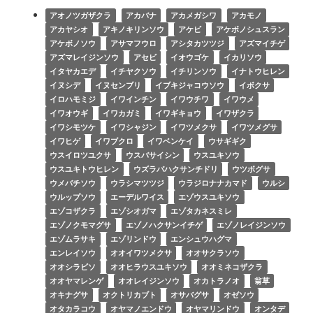
アオノツガザクラ
アカバナ
アカメガシワ
アカモノ
アカヤシオ
アキノキリンソウ
アケビ
アケボノシュスラン
アケボノソウ
アサマフウロ
アシタカツツジ
アズマイチゲ
アズマレイジンソウ
アセビ
イオウゴケ
イカリソウ
イタヤカエデ
イチヤクソウ
イチリンソウ
イナトウヒレン
イヌシデ
イヌセンブリ
イブキジャコウソウ
イボクサ
イロハモミジ
イワインチン
イワウチワ
イワウメ
イワオウギ
イワカガミ
イワギキョウ
イワザクラ
イワシモツケ
イワシャジン
イワツメクサ
イワツメグサ
イワヒゲ
イワブクロ
イワベンケイ
ウサギギク
ウスイロツユクサ
ウスバサイシン
ウスユキソウ
ウスユキトウヒレン
ウズラバハクサンチドリ
ウツボグサ
ウメバチソウ
ウラシマツツジ
ウラジロナナカマド
ウルシ
ウルップソウ
エーデルワイス
エゾウスユキソウ
エゾコザクラ
エゾシオガマ
エゾタカネスミレ
エゾノクモマグサ
エゾノハクサンイチゲ
エゾノレイジンソウ
エゾムラサキ
エゾリンドウ
エンシュウハグマ
エンレイソウ
オオイワツメクサ
オオサクラソウ
オオシラビソ
オオヒラウスユキソウ
オオミネコザクラ
オオヤマレンゲ
オオレイジンソウ
オカトラノオ
翁草
オキナグサ
オクトリカブト
オサバグサ
オゼソウ
オタカラコウ
オヤマノエンドウ
オヤマリンドウ
オンタデ