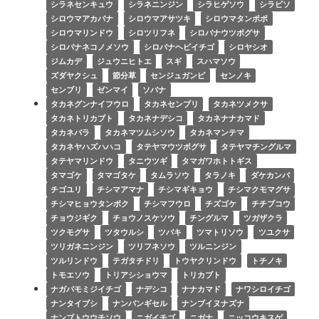
シラネセンキュウ
シラネニンジン
シラヒゲソウ
シラビソ
シロウマアカバナ
シロウマアサツキ
シロウマタンポポ
シロウマリンドウ
シロツリフネ
シロバナウツボグサ
シロバナネコノメソウ
シロバナヘビイチゴ
シロヤシオ
ジムカデ
ジュウニヒトエ
スギ
スハマソウ
ズダヤクシュ
節分草
センジュガンピ
センノキ
センブリ
ゼンマイ
ソバナ
タカネグンナイフウロ
タカネセンブリ
タカネツメクサ
タカネトリカブト
タカネナデシコ
タカネナナカマド
タカネバラ
タカネマツムシソウ
タカネマンテマ
タカネヤハズハハコ
タテヤマウツボグサ
タテヤマチングルマ
タテヤマリンドウ
タニウツギ
タマガワホトトギス
タマゴケ
タマゴタケ
タムラソウ
タラノキ
ダケカンバ
チゴユリ
チシマアマナ
チシマギキョウ
チシマクモマグサ
チシマヒョウタンボク
チシマフウロ
チズゴケ
チチブコウ
チョウジギク
チョウノスケソウ
チングルマ
ツガザクラ
ツクモグサ
ツタウルシ
ツバキ
ツマトリソウ
ツユクサ
ツリガネニンジン
ツリフネソウ
ツルニンジン
ツルリンドウ
テガタチドリ
トウヤクリンドウ
トチノキ
トモエソウ
トリアシショウマ
トリカブト
ナガバモミジイチゴ
ナデシコ
ナナカマド
ナワシロイチゴ
ナンタイブシ
ナンバンギセル
ナンブイヌナズナ
ナンブトウウチソウ
ニガイチゴ
ニガナ
ニッコウキスゲ