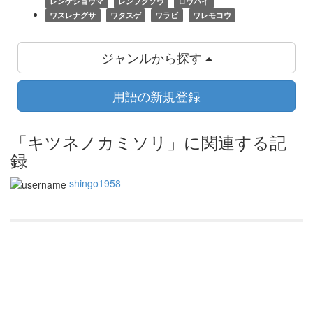
レンゲショウマ
レンプクソウ
ロウバイ
ワスレナグサ
ワタスゲ
ワラビ
ワレモコウ
ジャンルから探す
用語の新規登録
「キツネノカミソリ」に関連する記
録
shingo1958