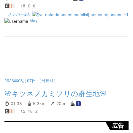
18
6
0
メンバー2人
+1
May
2026年08月07日 （日帰り）
🌸キツネノカミソリの群生地🌸
01:38
5.3km
20m
1
15
16
2
広告