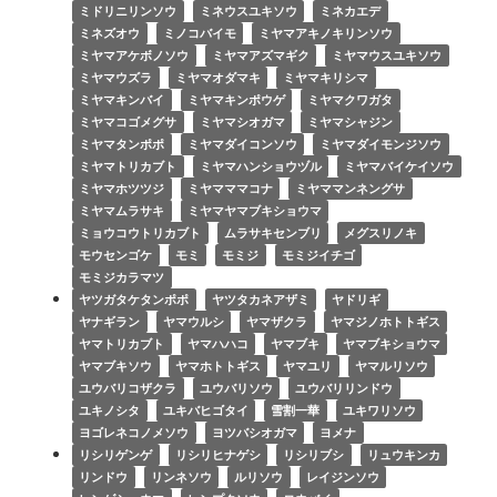
ミドリニリンソウ
ミネウスユキソウ
ミネカエデ
ミネズオウ
ミノコバイモ
ミヤマアキノキリンソウ
ミヤマアケボノソウ
ミヤマアズマギク
ミヤマウスユキソウ
ミヤマウズラ
ミヤマオダマキ
ミヤマキリシマ
ミヤマキンバイ
ミヤマキンポウゲ
ミヤマクワガタ
ミヤマコゴメグサ
ミヤマシオガマ
ミヤマシャジン
ミヤマタンポポ
ミヤマダイコンソウ
ミヤマダイモンジソウ
ミヤマトリカブト
ミヤマハンショウヅル
ミヤマバイケイソウ
ミヤマホツツジ
ミヤマママコナ
ミヤママンネングサ
ミヤマムラサキ
ミヤマヤマブキショウマ
ミョウコウトリカブト
ムラサキセンブリ
メグスリノキ
モウセンゴケ
モミ
モミジ
モミジイチゴ
モミジカラマツ
ヤツガタケタンポポ
ヤツタカネアザミ
ヤドリギ
ヤナギラン
ヤマウルシ
ヤマザクラ
ヤマジノホトトギス
ヤマトリカブト
ヤマハハコ
ヤマブキ
ヤマブキショウマ
ヤマブキソウ
ヤマホトトギス
ヤマユリ
ヤマルリソウ
ユウバリコザクラ
ユウバリソウ
ユウバリリンドウ
ユキノシタ
ユキバヒゴタイ
雪割一華
ユキワリソウ
ヨゴレネコノメソウ
ヨツバシオガマ
ヨメナ
リシリゲンゲ
リシリヒナゲシ
リシリブシ
リュウキンカ
リンドウ
リンネソウ
ルリソウ
レイジンソウ