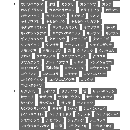
カシワバハグマ
果穂
カタクリ
カッコソウ
カツラ
カムイビランジ
カメバヒキオコシ
カライトソウ
カラマツ
カラマツソウ
カリガネソウ
キイチゴ
キオン
キタザワブシ
キタダケソウ
キタダケトリカブト
キタヤマオウレン
キツネノカミソリ
キツリフネ
キハダ
キバナシャクナゲ
キバナハナネコノメ
キンラン
ギンラン
ギンリョウソウ
クガイソウ
クサイチゴ
クマイチゴ
クマガイソウ
クマザサ
クモマスミレ
クモイコザクラ
クモマグサ
クモマナズナ
栗
クリンソウ
クルマユリ
クロベ
クロマメノキ
クロヤツシロラン
クロユリ
クワガタソウ
グンナイフウロ
ケヤキ
ゲンノショウコ
コイワカガミ
高山植物
コウシンソウ
コウヤボウキ
コウリンカ
コオニユリ
コケモモ
コシノコバイモ
コバイケイソウ
コバノコゴメグサ
コマクサ
ゴゼンタチバナ
サガリバナ
サギソウ
サクラソウ
笹
ササバギンラン
ササユリ
サザンカ
サラサドウダン
サラシナショウマ
サワギク
サワグルミ
サワラ
サンカヨウ
サンプクリンドウ
座禅草
シオジ
シコタンハコベ
シソバキスミレ
シナノオトギリ
シナノキ
シナノキンバイ
シモツケソウ
シモバシラ
シャクナゲ
シュロソウ
ショウジョウバカマ
白樺
シラタマノキ
シラネアオイ