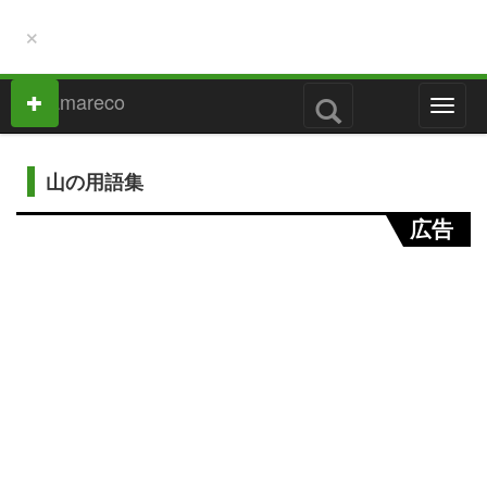
×
M
e
n
u
山の用語集
広告