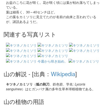
お盆のころに花が咲く。花が咲く頃には葉が枯れ落ちてしまっ
ている。
葉は細長く、30～40センチほど。
この葉をカミソリに見立てたのが名前の由来と言われている
が、諸説あるようだ。
関連する写真リスト
山の解説
- [出典：
Wikipedia
]
キツネノカミソリ
（
狐の剃刀
、鉄色箭、学名:
Lycoris
sanguinea
）はヒガンバナ属の多年生草本球根植物である。
山の植物の用語