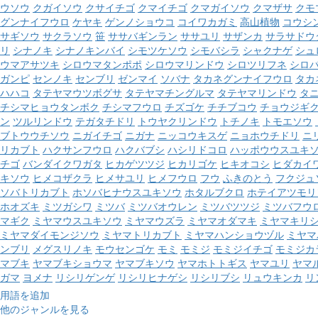
ウソウ
クガイソウ
クサイチゴ
クマイチゴ
クマガイソウ
クマザサ
クモ
グンナイフウロ
ケヤキ
ゲンノショウコ
コイワカガミ
高山植物
コウシ
サギソウ
サクラソウ
笹
ササバギンラン
ササユリ
サザンカ
サラサドウ
リ
シナノキ
シナノキンバイ
シモツケソウ
シモバシラ
シャクナゲ
シュ
ウマアサツキ
シロウマタンポポ
シロウマリンドウ
シロツリフネ
シロ
ガンピ
センノキ
センブリ
ゼンマイ
ソバナ
タカネグンナイフウロ
タカ
ハハコ
タテヤマウツボグサ
タテヤマチングルマ
タテヤマリンドウ
タ
チシマヒョウタンボク
チシマフウロ
チズゴケ
チチブコウ
チョウジギ
ン
ツルリンドウ
テガタチドリ
トウヤクリンドウ
トチノキ
トモエソウ
ブトウウチソウ
ニガイチゴ
ニガナ
ニッコウキスゲ
ニョホウチドリ
ニ
リカブト
ハクサンフウロ
ハクバブシ
ハシリドコロ
ハッポウウスユキ
チゴ
バンダイクワガタ
ヒカゲツツジ
ヒカリゴケ
ヒキオコシ
ヒダカイ
キソウ
ヒメコザクラ
ヒメサユリ
ヒメフウロ
フウ
ふきのとう
フクジュ
ソバトリカブト
ホソバヒナウスユキソウ
ホタルブクロ
ホテイアツモリ
ホオズキ
ミツガシワ
ミツバ
ミツバオウレン
ミツバツツジ
ミツバフウ
マギク
ミヤマウスユキソウ
ミヤマウズラ
ミヤマオダマキ
ミヤマキリ
ミヤマダイモンジソウ
ミヤマトリカブト
ミヤマハンショウヅル
ミヤマ
ンブリ
メグスリノキ
モウセンゴケ
モミ
モミジ
モミジイチゴ
モミジカ
マブキ
ヤマブキショウマ
ヤマブキソウ
ヤマホトトギス
ヤマユリ
ヤマ
ガマ
ヨメナ
リシリゲンゲ
リシリヒナゲシ
リシリブシ
リュウキンカ
リ
用語を追加
他のジャンルを見る