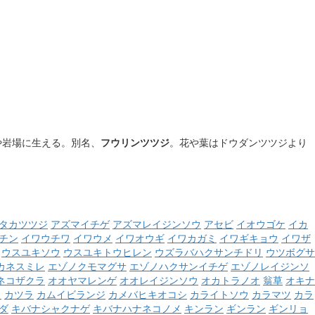
や岩場に生える。別名、
フウリンツツジ
。花や葉はドウダンツツジより
タカツツジ
アズマイチゲ
アズマレイジンソウ
アセビ
イオウゴケ
イカ
チン
イワウチワ
イワウメ
イワオウギ
イワカガミ
イワギキョウ
イワザ
ウスユキソウ
ウスユキトウヒレン
ウズラバハクサンチドリ
ウツボグサ
カネスミレ
エゾノクモマグサ
エゾノハクサンイチゲ
エゾノレイジンソ
ネコザクラ
オオヤマレンゲ
オオレイジンソウ
オカトラノオ
翁草
オキナ
ウ
カツラ
カムイビランジ
カメバヒキオコシ
カライトソウ
カラマツ
カラ
ダ
キバナシャクナゲ
キバナハナネコノメ
キンラン
ギンラン
ギンリョ