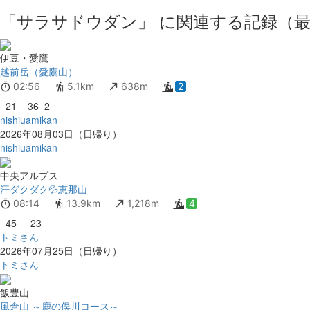
「サラサドウダン」 に関連する記録（最
伊豆・愛鷹
越前岳（愛鷹山）
02:56
5.1km
638m
2
21
36
2
nishiuamikan
2026年08月03日（日帰り）
nishiuamikan
中央アルプス
汗ダクダク💦恵那山
08:14
13.9km
1,218m
4
45
23
トミさん
2026年07月25日（日帰り）
トミさん
飯豊山
風倉山 ～鹿の俣川コース～