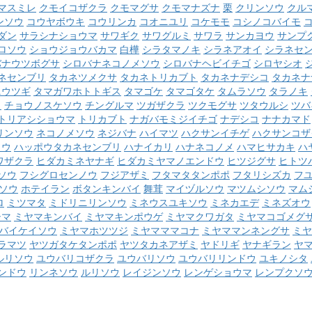
マスミレ
クモイコザクラ
クモマグサ
クモマナズナ
栗
クリンソウ
クル
ンソウ
コウヤボウキ
コウリンカ
コオニユリ
コケモモ
コシノコバイモ
ダン
サラシナショウマ
サワギク
サワグルミ
サワラ
サンカヨウ
サンプ
ロソウ
ショウジョウバカマ
白樺
シラタマノキ
シラネアオイ
シラネセ
バナウツボグサ
シロバナネコノメソウ
シロバナヘビイチゴ
シロヤシオ
ネセンブリ
タカネツメクサ
タカネトリカブト
タカネナデシコ
タカネナ
ニウツギ
タマガワホトトギス
タマゴケ
タマゴタケ
タムラソウ
タラノキ
ク
チョウノスケソウ
チングルマ
ツガザクラ
ツクモグサ
ツタウルシ
ツバ
トリアシショウマ
トリカブト
ナガバモミジイチゴ
ナデシコ
ナナカマド
リンソウ
ネコノメソウ
ネジバナ
ハイマツ
ハクサンイチゲ
ハクサンコザ
ソウ
ハッポウタカネセンブリ
ハナイカリ
ハナネコノメ
ハマヒサカキ
ハ
ワザクラ
ヒダカミネヤナギ
ヒダカミヤマノエンドウ
ヒツジグサ
ヒトツ
ソウ
フシグロセンノウ
フジアザミ
フタマタタンポポ
フタリシズカ
フ
ソウ
ホテイラン
ボタンキンバイ
舞茸
マイヅルソウ
マツムシソウ
マム
ロ
ミツマタ
ミドリニリンソウ
ミネウスユキソウ
ミネカエデ
ミネズオウ
シマ
ミヤマキンバイ
ミヤマキンポウゲ
ミヤマクワガタ
ミヤマコゴメグ
バイケイソウ
ミヤマホツツジ
ミヤマママコナ
ミヤママンネングサ
ミヤ
ラマツ
ヤツガタケタンポポ
ヤツタカネアザミ
ヤドリギ
ヤナギラン
ヤ
ルリソウ
ユウバリコザクラ
ユウバリソウ
ユウバリリンドウ
ユキノシタ
ンドウ
リンネソウ
ルリソウ
レイジンソウ
レンゲショウマ
レンプクソ