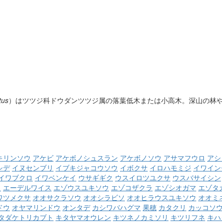
tus
）はツツジ科ドウダンツツジ属の落葉低木または小高木。深山の林
キリンソウ
アケビ
アケボノシュスラン
アケボノソウ
アサマフウロ
アシ
シデ
イヌセンブリ
イブキジャコウソウ
イボクサ
イロハモミジ
イワイン
イワブクロ
イワベンケイ
ウサギギク
ウスイロツユクサ
ウスバサイシン
ウ
エーデルワイス
エゾウスユキソウ
エゾコザクラ
エゾシオガマ
エゾタ
ワツメクサ
オオサクラソウ
オオシラビソ
オオヒラウスユキソウ
オオミ
ドウ
オヤマリンドウ
オンタデ
カシワバハグマ
果穂
カタクリ
カッコソ
タダケトリカブト
キタヤマオウレン
キツネノカミソリ
キツリフネ
キハ