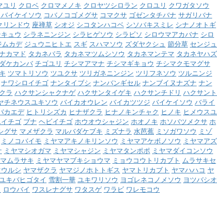
マユリ
クロベ
クロマメノキ
クロヤツシロラン
クロユリ
クワガタソウ
コバイケイソウ
コバノコゴメグサ
コマクサ
ゴゼンタチバナ
サガリバナ
クリンドウ
座禅草
シオジ
シコタンハコベ
シソバキスミレ
シナノオトギ
ンキュウ
シラネニンジン
シラヒゲソウ
シラビソ
シロウマアカバナ
シロ
ジムカデ
ジュウニヒトエ
スギ
スハマソウ
ズダヤクシュ
節分草
センジュ
ナカマド
タカネバラ
タカネマツムシソウ
タカネマンテマ
タカネヤハズ
ダケカンバ
チゴユリ
チシマアマナ
チシマギキョウ
チシマクモマグサ
キ
ツマトリソウ
ツユクサ
ツリガネニンジン
ツリフネソウ
ツルニンジ
ナワシロイチゴ
ナンタイブシ
ナンバンギセル
ナンブイヌナズナ
ナン
クラ
ハクサンシャクナゲ
ハクサンタイゲキ
ハクサンチドリ
ハクサント
ヤチネウスユキソウ
バイカオウレン
バイカツツジ
バイケイソウ
バライ
バカエデ
ヒトリシズカ
ヒナザクラ
ヒナノキンチャク
ヒノキ
ヒメウスユ
ユイチゴ
ブナ
ヘビイチゴ
ホウオウシャジン
ホオノキ
ホソバツメクサ
ホ
シグサ
マメザクラ
マルバダケブキ
ミズナラ
水芭蕉
ミソガワソウ
ミゾ
ミノコバイモ
ミヤマアキノキリンソウ
ミヤマアケボノソウ
ミヤマアズ
サ
ミヤマシオガマ
ミヤマシャジン
ミヤマタンポポ
ミヤマダイコンソウ
マムラサキ
ミヤマヤマブキショウマ
ミョウコウトリカブト
ムラサキセ
マウルシ
ヤマザクラ
ヤマジノホトトギス
ヤマトリカブト
ヤマハハコ
ヤ
ユキバヒゴタイ
雪割一華
ユキワリソウ
ヨゴレネコノメソウ
ヨツバシオ
ウ
ロウバイ
ワスレナグサ
ワタスゲ
ワラビ
ワレモコウ