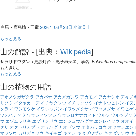
白馬・鹿島槍・五竜
2026年06月28日 小遠見山
もっと見る
山の解説 - [出典：
Wikipedia
]
サラサドウダン
（更紗灯台・更紗満天星、学名:
Enkianthus campanula
も大きい。
もっと見る
山の植物の用語
アオノツガザクラ
アカバナ
アカメガシワ
アカモノ
アカヤシオ
アキノ
リソウ
イタヤカエデ
イチヤクソウ
イチリンソウ
イナトウヒレン
イヌ
クラ
イワシモツケ
イワシャジン
イワツメクサ
イワツメグサ
イワヒゲ
ウメバチソウ
ウラシマツツジ
ウラジロナナカマド
ウルシ
ウルップソ
ウ
エゾムラサキ
エゾリンドウ
エンシュウハグマ
エンレイソウ
オオイ
グサ
オクトリカブト
オサバグサ
オゼソウ
オタカラコウ
オヤマノエン
マツソウ
カリガネソウ
キイチゴ
キオン
キタザワブシ
キタダケソウ
キ