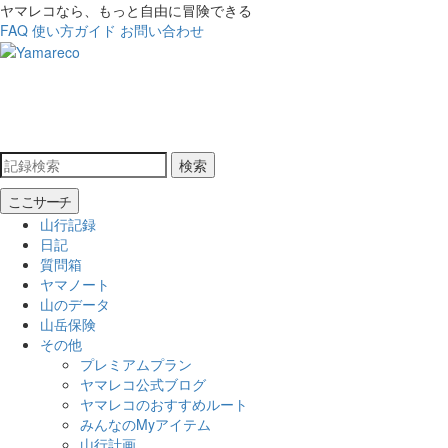
ヤマレコなら、もっと自由に冒険できる
FAQ
使い方ガイド
お問い合わせ
検索
ここサーチ
山行記録
日記
質問箱
ヤマノート
山のデータ
山岳保険
その他
プレミアムプラン
ヤマレコ公式ブログ
ヤマレコのおすすめルート
みんなのMyアイテム
山行計画