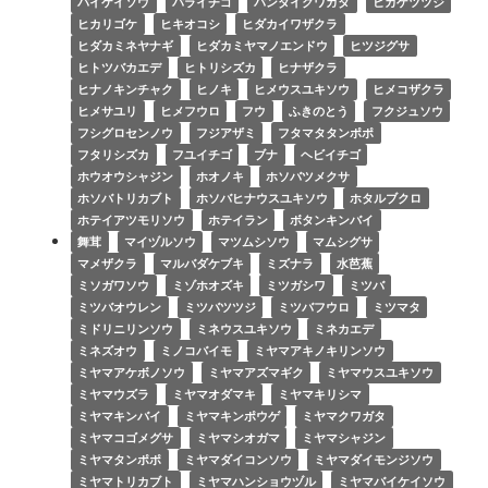
バイケイソウ
バライチゴ
バンダイクワガタ
ヒカゲツツジ
ヒカリゴケ
ヒキオコシ
ヒダカイワザクラ
ヒダカミネヤナギ
ヒダカミヤマノエンドウ
ヒツジグサ
ヒトツバカエデ
ヒトリシズカ
ヒナザクラ
ヒナノキンチャク
ヒノキ
ヒメウスユキソウ
ヒメコザクラ
ヒメサユリ
ヒメフウロ
フウ
ふきのとう
フクジュソウ
フシグロセンノウ
フジアザミ
フタマタタンポポ
フタリシズカ
フユイチゴ
ブナ
ヘビイチゴ
ホウオウシャジン
ホオノキ
ホソバツメクサ
ホソバトリカブト
ホソバヒナウスユキソウ
ホタルブクロ
ホテイアツモリソウ
ホテイラン
ボタンキンバイ
舞茸
マイヅルソウ
マツムシソウ
マムシグサ
マメザクラ
マルバダケブキ
ミズナラ
水芭蕉
ミソガワソウ
ミゾホオズキ
ミツガシワ
ミツバ
ミツバオウレン
ミツバツツジ
ミツバフウロ
ミツマタ
ミドリニリンソウ
ミネウスユキソウ
ミネカエデ
ミネズオウ
ミノコバイモ
ミヤマアキノキリンソウ
ミヤマアケボノソウ
ミヤマアズマギク
ミヤマウスユキソウ
ミヤマウズラ
ミヤマオダマキ
ミヤマキリシマ
ミヤマキンバイ
ミヤマキンポウゲ
ミヤマクワガタ
ミヤマコゴメグサ
ミヤマシオガマ
ミヤマシャジン
ミヤマタンポポ
ミヤマダイコンソウ
ミヤマダイモンジソウ
ミヤマトリカブト
ミヤマハンショウヅル
ミヤマバイケイソウ