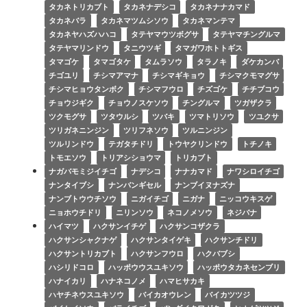
タカネトリカブト
タカネナデシコ
タカネナナカマド
タカネバラ
タカネマツムシソウ
タカネマンテマ
タカネヤハズハハコ
タテヤマウツボグサ
タテヤマチングルマ
タテヤマリンドウ
タニウツギ
タマガワホトトギス
タマゴケ
タマゴタケ
タムラソウ
タラノキ
ダケカンバ
チゴユリ
チシマアマナ
チシマギキョウ
チシマクモマグサ
チシマヒョウタンボク
チシマフウロ
チズゴケ
チチブコウ
チョウジギク
チョウノスケソウ
チングルマ
ツガザクラ
ツクモグサ
ツタウルシ
ツバキ
ツマトリソウ
ツユクサ
ツリガネニンジン
ツリフネソウ
ツルニンジン
ツルリンドウ
テガタチドリ
トウヤクリンドウ
トチノキ
トモエソウ
トリアシショウマ
トリカブト
ナガバモミジイチゴ
ナデシコ
ナナカマド
ナワシロイチゴ
ナンタイブシ
ナンバンギセル
ナンブイヌナズナ
ナンブトウウチソウ
ニガイチゴ
ニガナ
ニッコウキスゲ
ニョホウチドリ
ニリンソウ
ネコノメソウ
ネジバナ
ハイマツ
ハクサンイチゲ
ハクサンコザクラ
ハクサンシャクナゲ
ハクサンタイゲキ
ハクサンチドリ
ハクサントリカブト
ハクサンフウロ
ハクバブシ
ハシリドコロ
ハッポウウスユキソウ
ハッポウタカネセンブリ
ハナイカリ
ハナネコノメ
ハマヒサカキ
ハヤチネウスユキソウ
バイカオウレン
バイカツツジ