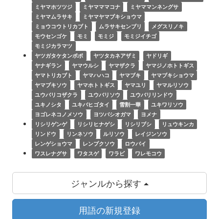
ミヤマホツツジ
ミヤマママコナ
ミヤママンネングサ
ミヤマムラサキ
ミヤマヤマブキショウマ
ミョウコウトリカブト
ムラサキセンブリ
メグスリノキ
モウセンゴケ
モミ
モミジ
モミジイチゴ
モミジカラマツ
ヤツガタケタンポポ
ヤツタカネアザミ
ヤドリギ
ヤナギラン
ヤマウルシ
ヤマザクラ
ヤマジノホトトギス
ヤマトリカブト
ヤマハハコ
ヤマブキ
ヤマブキショウマ
ヤマブキソウ
ヤマホトトギス
ヤマユリ
ヤマルリソウ
ユウバリコザクラ
ユウバリソウ
ユウバリリンドウ
ユキノシタ
ユキバヒゴタイ
雪割一華
ユキワリソウ
ヨゴレネコノメソウ
ヨツバシオガマ
ヨメナ
リシリゲンゲ
リシリヒナゲシ
リシリブシ
リュウキンカ
リンドウ
リンネソウ
ルリソウ
レイジンソウ
レンゲショウマ
レンプクソウ
ロウバイ
ワスレナグサ
ワタスゲ
ワラビ
ワレモコウ
ジャンルから探す
用語の新規登録