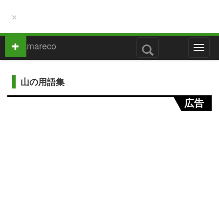
×
M
e
n
u
山の用語集
広告