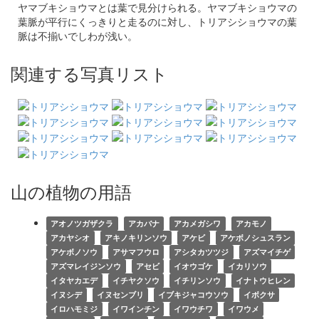
ヤマブキショウマとは葉で見分けられる。ヤマブキショウマの
葉脈が平行にくっきりと走るのに対し、トリアシショウマの葉
脈は不揃いでしわが浅い。
関連する写真リスト
山の植物の用語
アオノツガザクラ
アカバナ
アカメガシワ
アカモノ
アカヤシオ
アキノキリンソウ
アケビ
アケボノシュスラン
アケボノソウ
アサマフウロ
アシタカツツジ
アズマイチゲ
アズマレイジンソウ
アセビ
イオウゴケ
イカリソウ
イタヤカエデ
イチヤクソウ
イチリンソウ
イナトウヒレン
イヌシデ
イヌセンブリ
イブキジャコウソウ
イボクサ
イロハモミジ
イワインチン
イワウチワ
イワウメ