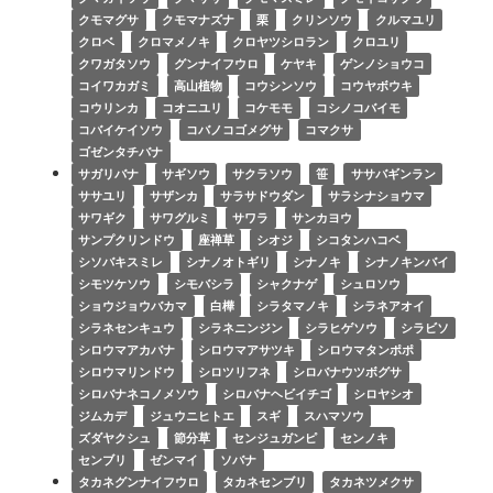
クモマグサ
クモマナズナ
栗
クリンソウ
クルマユリ
クロベ
クロマメノキ
クロヤツシロラン
クロユリ
クワガタソウ
グンナイフウロ
ケヤキ
ゲンノショウコ
コイワカガミ
高山植物
コウシンソウ
コウヤボウキ
コウリンカ
コオニユリ
コケモモ
コシノコバイモ
コバイケイソウ
コバノコゴメグサ
コマクサ
ゴゼンタチバナ
サガリバナ
サギソウ
サクラソウ
笹
ササバギンラン
ササユリ
サザンカ
サラサドウダン
サラシナショウマ
サワギク
サワグルミ
サワラ
サンカヨウ
サンプクリンドウ
座禅草
シオジ
シコタンハコベ
シソバキスミレ
シナノオトギリ
シナノキ
シナノキンバイ
シモツケソウ
シモバシラ
シャクナゲ
シュロソウ
ショウジョウバカマ
白樺
シラタマノキ
シラネアオイ
シラネセンキュウ
シラネニンジン
シラヒゲソウ
シラビソ
シロウマアカバナ
シロウマアサツキ
シロウマタンポポ
シロウマリンドウ
シロツリフネ
シロバナウツボグサ
シロバナネコノメソウ
シロバナヘビイチゴ
シロヤシオ
ジムカデ
ジュウニヒトエ
スギ
スハマソウ
ズダヤクシュ
節分草
センジュガンピ
センノキ
センブリ
ゼンマイ
ソバナ
タカネグンナイフウロ
タカネセンブリ
タカネツメクサ