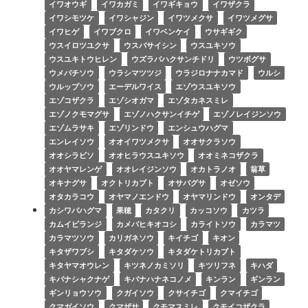
イワオウギ
イワカガミ
イワギキョウ
イワザクラ
イワシモツケ
イワシャジン
イワツメクサ
イワツメグサ
イワヒゲ
イワブクロ
イワベンケイ
ウサギギク
ウスイロツユクサ
ウスバサイシン
ウスユキソウ
ウスユキトウヒレン
ウズラバハクサンチドリ
ウツボグサ
ウメバチソウ
ウラシマツツジ
ウラジロナナカマド
ウルシ
ウルップソウ
エーデルワイス
エゾウスユキソウ
エゾコザクラ
エゾシオガマ
エゾタカネスミレ
エゾノクモマグサ
エゾノハクサンイチゲ
エゾノレイジンソウ
エゾムラサキ
エゾリンドウ
エンシュウハグマ
エンレイソウ
オオイワツメクサ
オオサクラソウ
オオシラビソ
オオヒラウスユキソウ
オオミネコザクラ
オオヤマレンゲ
オオレイジンソウ
オカトラノオ
翁草
オキナグサ
オクトリカブト
オサバグサ
オゼソウ
オタカラコウ
オヤマノエンドウ
オヤマリンドウ
オンタデ
カシワバハグマ
果穂
カタクリ
カッコソウ
カツラ
カムイビランジ
カメバヒキオコシ
カライトソウ
カラマツ
カラマツソウ
カリガネソウ
キイチゴ
キオン
キタザワブシ
キタダケソウ
キタダケトリカブト
キタヤマオウレン
キツネノカミソリ
キツリフネ
キハダ
キバナシャクナゲ
キバナハナネコノメ
キンラン
ギンラン
ギンリョウソウ
クガイソウ
クサイチゴ
クマイチゴ
クマガイソウ
クマザサ
クモマスミレ
クモイコザクラ