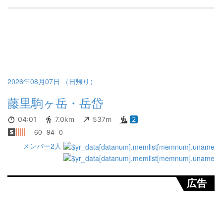
2026年08月07日 （日帰り）
藤里駒ヶ岳・岳岱
04:01
7.0km
537m
2
60
94
0
メンバー2人
広告