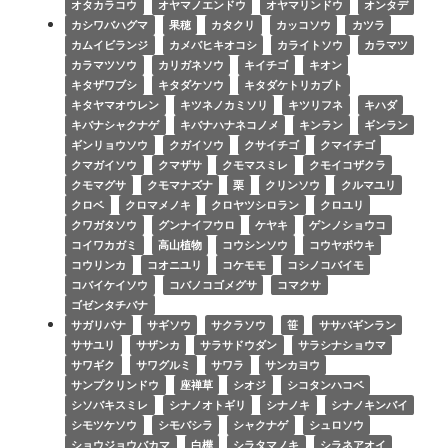
オタカラコウ
オヤマノエンドウ
オヤマリンドウ
オンタデ
カシワバハグマ
果穂
カタクリ
カッコソウ
カツラ
カムイビランジ
カメバヒキオコシ
カライトソウ
カラマツ
カラマツソウ
カリガネソウ
キイチゴ
キオン
キタザワブシ
キタダケソウ
キタダケトリカブト
キタヤマオウレン
キツネノカミソリ
キツリフネ
キハダ
キバナシャクナゲ
キバナハナネコノメ
キンラン
ギンラン
ギンリョウソウ
クガイソウ
クサイチゴ
クマイチゴ
クマガイソウ
クマザサ
クモマスミレ
クモイコザクラ
クモマグサ
クモマナズナ
栗
クリンソウ
クルマユリ
クロベ
クロマメノキ
クロヤツシロラン
クロユリ
クワガタソウ
グンナイフウロ
ケヤキ
ゲンノショウコ
コイワカガミ
高山植物
コウシンソウ
コウヤボウキ
コウリンカ
コオニユリ
コケモモ
コシノコバイモ
コバイケイソウ
コバノコゴメグサ
コマクサ
ゴゼンタチバナ
サガリバナ
サギソウ
サクラソウ
笹
ササバギンラン
ササユリ
サザンカ
サラサドウダン
サラシナショウマ
サワギク
サワグルミ
サワラ
サンカヨウ
サンプクリンドウ
座禅草
シオジ
シコタンハコベ
シソバキスミレ
シナノオトギリ
シナノキ
シナノキンバイ
シモツケソウ
シモバシラ
シャクナゲ
シュロソウ
ショウジョウバカマ
白樺
シラタマノキ
シラネアオイ