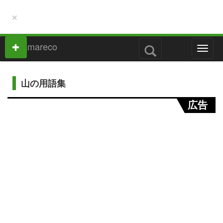
×
M
e
n
u
山の用語集
広告