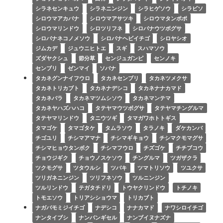
シラネセンキュウ
シラネニンジン
シラヒゲソウ
シラビソ
シロウマアカバナ
シロウマアサツキ
シロウマタンポポ
シロウマリンドウ
シロツリフネ
シロバナウツボグサ
シロバナネコノメソウ
シロバナヘビイチゴ
シロヤシオ
ジムカデ
ジュウニヒトエ
スギ
スハマソウ
ズダヤクシュ
節分草
センジュガンピ
センノキ
センブリ
ゼンマイ
ソバナ
タカネグンナイフウロ
タカネセンブリ
タカネツメクサ
タカネトリカブト
タカネナデシコ
タカネナナカマド
タカネバラ
タカネマツムシソウ
タカネマンテマ
タカネヤハズハハコ
タテヤマウツボグサ
タテヤマチングルマ
タテヤマリンドウ
タニウツギ
タマガワホトトギス
タマゴケ
タマゴタケ
タムラソウ
タラノキ
ダケカンバ
チゴユリ
チシマアマナ
チシマギキョウ
チシマクモマグサ
チシマヒョウタンボク
チシマフウロ
チズゴケ
チチブコウ
チョウジギク
チョウノスケソウ
チングルマ
ツガザクラ
ツクモグサ
ツタウルシ
ツバキ
ツマトリソウ
ツユクサ
ツリガネニンジン
ツリフネソウ
ツルニンジン
ツルリンドウ
テガタチドリ
トウヤクリンドウ
トチノキ
トモエソウ
トリアシショウマ
トリカブト
ナガバモミジイチゴ
ナデシコ
ナナカマド
ナワシロイチゴ
ナンタイブシ
ナンバンギセル
ナンブイヌナズナ