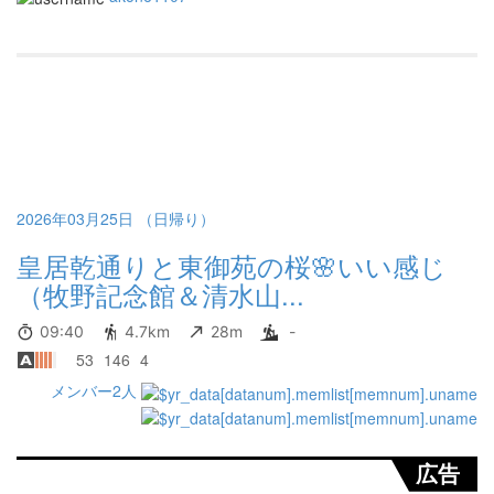
2026年03月25日 （日帰り）
皇居乾通りと東御苑の桜🌸いい感じ
（牧野記念館＆清水山...
09:40
4.7km
28m
-
53
146
4
メンバー2人
広告