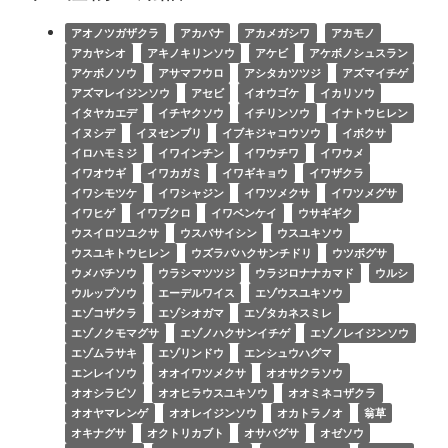
アオノツガザクラ
アカバナ
アカメガシワ
アカモノ
アカヤシオ
アキノキリンソウ
アケビ
アケボノシュスラン
アケボノソウ
アサマフウロ
アシタカツツジ
アズマイチゲ
アズマレイジンソウ
アセビ
イオウゴケ
イカリソウ
イタヤカエデ
イチヤクソウ
イチリンソウ
イナトウヒレン
イヌシデ
イヌセンブリ
イブキジャコウソウ
イボクサ
イロハモミジ
イワインチン
イワウチワ
イワウメ
イワオウギ
イワカガミ
イワギキョウ
イワザクラ
イワシモツケ
イワシャジン
イワツメクサ
イワツメグサ
イワヒゲ
イワブクロ
イワベンケイ
ウサギギク
ウスイロツユクサ
ウスバサイシン
ウスユキソウ
ウスユキトウヒレン
ウズラバハクサンチドリ
ウツボグサ
ウメバチソウ
ウラシマツツジ
ウラジロナナカマド
ウルシ
ウルップソウ
エーデルワイス
エゾウスユキソウ
エゾコザクラ
エゾシオガマ
エゾタカネスミレ
エゾノクモマグサ
エゾノハクサンイチゲ
エゾノレイジンソウ
エゾムラサキ
エゾリンドウ
エンシュウハグマ
エンレイソウ
オオイワツメクサ
オオサクラソウ
オオシラビソ
オオヒラウスユキソウ
オオミネコザクラ
オオヤマレンゲ
オオレイジンソウ
オカトラノオ
翁草
オキナグサ
オクトリカブト
オサバグサ
オゼソウ