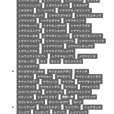
ミツバオウレン
ミツバツツジ
ミツバフウロ
ミツマタ
ミドリニリンソウ
ミネウスユキソウ
ミネカエデ
ミネズオウ
ミノコバイモ
ミヤマアキノキリンソウ
ミヤマアケボノソウ
ミヤマアズマギク
ミヤマウスユキソウ
ミヤマウズラ
ミヤマオダマキ
ミヤマキリシマ
ミヤマキンバイ
ミヤマキンポウゲ
ミヤマクワガタ
ミヤマコゴメグサ
ミヤマシオガマ
ミヤマシャジン
ミヤマタンポポ
ミヤマダイコンソウ
ミヤマダイモンジソウ
ミヤマトリカブト
ミヤマハンショウヅル
ミヤマバイケイソウ
ミヤマホツツジ
ミヤマママコナ
ミヤママンネングサ
ミヤマムラサキ
ミヤマヤマブキショウマ
ミョウコウトリカブト
ムラサキセンブリ
メグスリノキ
モウセンゴケ
モミ
モミジ
モミジイチゴ
モミジカラマツ
ヤツガタケタンポポ
ヤツタカネアザミ
ヤドリギ
ヤナギラン
ヤマウルシ
ヤマザクラ
ヤマジノホトトギス
ヤマトリカブト
ヤマハハコ
ヤマブキ
ヤマブキショウマ
ヤマブキソウ
ヤマホトトギス
ヤマユリ
ヤマルリソウ
ユウバリコザクラ
ユウバリソウ
ユウバリリンドウ
ユキノシタ
ユキバヒゴタイ
雪割一華
ユキワリソウ
ヨゴレネコノメソウ
ヨツバシオガマ
ヨメナ
リシリゲンゲ
リシリヒナゲシ
リシリブシ
リュウキンカ
リンドウ
リンネソウ
ルリソウ
レイジンソウ