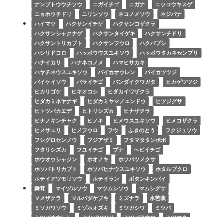
ナンブトウウチソウ
ニガイチゴ
ニガナ
ニッコウキスゲ
ニョホウチドリ
ニリンソウ
ネコノメソウ
ネジバナ
ハイマツ
ハクサンイチゲ
ハクサンコザクラ
ハクサンシャクナゲ
ハクサンタイゲキ
ハクサンチドリ
ハクサントリカブト
ハクサンフウロ
ハクバブシ
ハシリドコロ
ハッポウウスユキソウ
ハッポウタカネセンブリ
ハナイカリ
ハナネコノメ
ハマヒサカキ
ハヤチネウスユキソウ
バイカオウレン
バイカツツジ
バイケイソウ
バライチゴ
バンダイクワガタ
ヒカゲツツジ
ヒカリゴケ
ヒキオコシ
ヒダカイワザクラ
ヒダカミネヤナギ
ヒダカミヤマノエンドウ
ヒツジグサ
ヒトツバカエデ
ヒトリシズカ
ヒナザクラ
ヒナノキンチャク
ヒノキ
ヒメウスユキソウ
ヒメコザクラ
ヒメサユリ
ヒメフウロ
フウ
ふきのとう
フクジュソウ
フシグロセンノウ
フジアザミ
フタマタタンポポ
フタリシズカ
フユイチゴ
ブナ
ヘビイチゴ
ホウオウシャジン
ホオノキ
ホソバツメクサ
ホソバトリカブト
ホソバヒナウスユキソウ
ホタルブクロ
ホテイアツモリソウ
ホテイラン
ボタンキンバイ
舞茸
マイヅルソウ
マツムシソウ
マムシグサ
マメザクラ
マルバダケブキ
ミズナラ
水芭蕉
ミソガワソウ
ミゾホオズキ
ミツガシワ
ミツバ