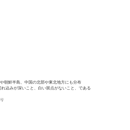
や朝鮮半島、中国の北部や東北地方にも分布
切れ込みが深いこと、白い斑点がないこと、である
あり