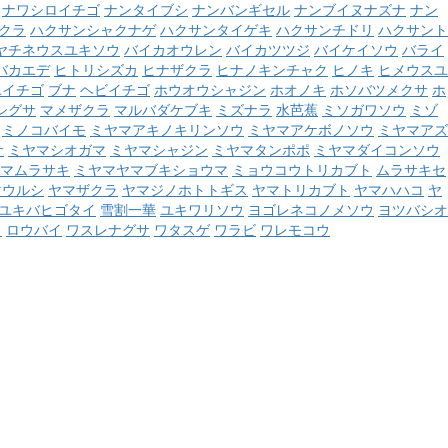
ナワシロイチゴ
ナンタイブシ
ナンバンギセル
ナンブイヌナズナ
ナン
クラ
ハクサンシャクナゲ
ハクサンタイゲキ
ハクサンチドリ
ハクサント
ヤチネウスユキソウ
バイカオウレン
バイカツツジ
バイケイソウ
バライ
バカエデ
ヒトリシズカ
ヒナザクラ
ヒナノキンチャク
ヒノキ
ヒメウスユ
ユイチゴ
ブナ
ヘビイチゴ
ホウオウシャジン
ホオノキ
ホソバツメクサ
ホ
シグサ
マメザクラ
マルバダケブキ
ミズナラ
水芭蕉
ミソガワソウ
ミゾ
ミノコバイモ
ミヤマアキノキリンソウ
ミヤマアケボノソウ
ミヤマアズ
サ
ミヤマシオガマ
ミヤマシャジン
ミヤマタンポポ
ミヤマダイコンソウ
マムラサキ
ミヤマヤマブキショウマ
ミョウコウトリカブト
ムラサキセ
マウルシ
ヤマザクラ
ヤマジノホトトギス
ヤマトリカブト
ヤマハハコ
ヤ
ユキバヒゴタイ
雪割一華
ユキワリソウ
ヨゴレネコノメソウ
ヨツバシオ
ウ
ロウバイ
ワスレナグサ
ワタスゲ
ワラビ
ワレモコウ