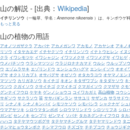
山の解説 - [出典：
Wikipedia
]
イチリンソウ
（一輪草、学名：
Anemone nikoensis
）は、キンポウゲ
もっと見る
山の植物の用語
アオノツガザクラ
アカバナ
アカメガシワ
アカモノ
アカヤシオ
アキノ
リソウ
イタヤカエデ
イチヤクソウ
イチリンソウ
イナトウヒレン
イヌ
クラ
イワシモツケ
イワシャジン
イワツメクサ
イワツメグサ
イワヒゲ
ウメバチソウ
ウラシマツツジ
ウラジロナナカマド
ウルシ
ウルップソ
ウ
エゾムラサキ
エゾリンドウ
エンシュウハグマ
エンレイソウ
オオイ
グサ
オクトリカブト
オサバグサ
オゼソウ
オタカラコウ
オヤマノエン
マツソウ
カリガネソウ
キイチゴ
キオン
キタザワブシ
キタダケソウ
キ
ウソウ
クガイソウ
クサイチゴ
クマイチゴ
クマガイソウ
クマザサ
クモ
グンナイフウロ
ケヤキ
ゲンノショウコ
コイワカガミ
高山植物
コウシ
サギソウ
サクラソウ
笹
ササバギンラン
ササユリ
サザンカ
サラサドウ
リ
シナノキ
シナノキンバイ
シモツケソウ
シモバシラ
シャクナゲ
シュ
ウマアサツキ
シロウマタンポポ
シロウマリンドウ
シロツリフネ
シロ
ガンピ
センノキ
センブリ
ゼンマイ
ソバナ
タカネグンナイフウロ
タカ
ハハコ
タテヤマウツボグサ
タテヤマチングルマ
タテヤマリンドウ
タ
チシマヒョウタンボク
チシマフウロ
チズゴケ
チチブコウ
チョウジギ