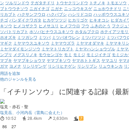
ン
ツルリンドウ
テガタチドリ
トウヤクリンドウ
トチノキ
トモエソウ
ブトウウチソウ
ニガイチゴ
ニガナ
ニッコウキスゲ
ニョホウチドリ
ニ
リカブト
ハクサンフウロ
ハクバブシ
ハシリドコロ
ハッポウウスユキ
チゴ
バンダイクワガタ
ヒカゲツツジ
ヒカリゴケ
ヒキオコシ
ヒダカイ
キソウ
ヒメコザクラ
ヒメサユリ
ヒメフウロ
フウ
ふきのとう
フクジュ
ソバトリカブト
ホソバヒナウスユキソウ
ホタルブクロ
ホテイアツモリ
ホオズキ
ミツガシワ
ミツバ
ミツバオウレン
ミツバツツジ
ミツバフウ
マギク
ミヤマウスユキソウ
ミヤマウズラ
ミヤマオダマキ
ミヤマキリ
ミヤマダイモンジソウ
ミヤマトリカブト
ミヤマハンショウヅル
ミヤマ
ンブリ
メグスリノキ
モウセンゴケ
モミ
モミジ
モミジイチゴ
モミジカ
マブキ
ヤマブキショウマ
ヤマブキソウ
ヤマホトトギス
ヤマユリ
ヤマ
ガマ
ヨメナ
リシリゲンゲ
リシリヒナゲシ
リシリブシ
リュウキンカ
リ
用語を追加
他のジャンルを見る
「イチリンソウ」 に関連する記録（最新
塩見・赤石・聖
塩見岳、小河内岳（雷鳥に会えた）
10:52
28.4km
2,630m
7
86
27