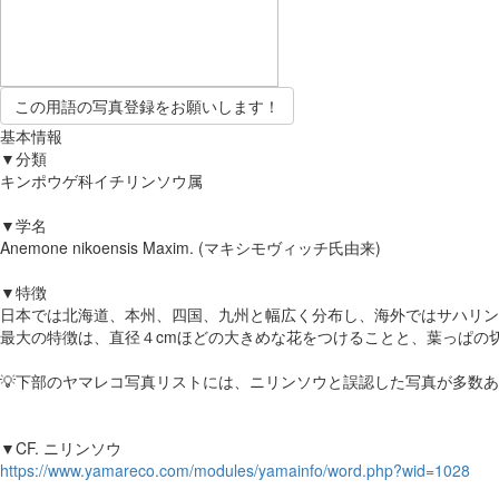
この用語の写真登録をお願いします！
基本情報
▼分類
キンポウゲ科イチリンソウ属
▼学名
Anemone nikoensis Maxim. (マキシモヴィッチ氏由来)
▼特徴
日本では北海道、本州、四国、九州と幅広く分布し、海外ではサハリン
最大の特徴は、直径４cmほどの大きめな花をつけることと、葉っぱの
💡下部のヤマレコ写真リストには、ニリンソウと誤認した写真が多数
▼CF. ニリンソウ
https://www.yamareco.com/modules/yamainfo/word.php?wid=1028