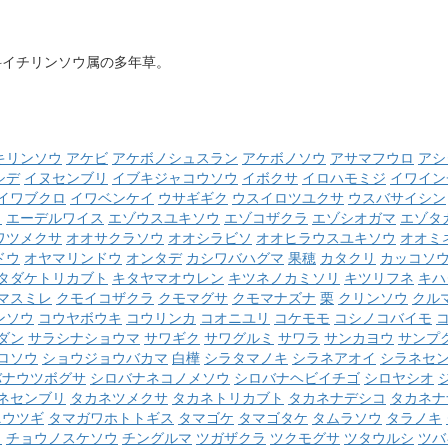
科イチリンソウ属の多年草。
キリンソウ
アケビ
アケボノシュスラン
アケボノソウ
アサマフウロ
アシ
シデ
イヌセンブリ
イブキジャコウソウ
イボクサ
イロハモミジ
イワイン
イワブクロ
イワベンケイ
ウサギギク
ウスイロツユクサ
ウスバサイシン
ウ
エーデルワイス
エゾウスユキソウ
エゾコザクラ
エゾシオガマ
エゾタ
ワツメクサ
オオサクラソウ
オオシラビソ
オオヒラウスユキソウ
オオミ
ドウ
オヤマリンドウ
オンタデ
カシワバハグマ
果穂
カタクリ
カッコソ
タダケトリカブト
キタヤマオウレン
キツネノカミソリ
キツリフネ
キハ
マスミレ
クモイコザクラ
クモマグサ
クモマナズナ
栗
クリンソウ
クル
ンソウ
コウヤボウキ
コウリンカ
コオニユリ
コケモモ
コシノコバイモ
ダン
サラシナショウマ
サワギク
サワグルミ
サワラ
サンカヨウ
サンプ
ロソウ
ショウジョウバカマ
白樺
シラタマノキ
シラネアオイ
シラネセ
バナウツボグサ
シロバナネコノメソウ
シロバナヘビイチゴ
シロヤシオ
ネセンブリ
タカネツメクサ
タカネトリカブト
タカネナデシコ
タカネナ
ニウツギ
タマガワホトトギス
タマゴケ
タマゴタケ
タムラソウ
タラノキ
ク
チョウノスケソウ
チングルマ
ツガザクラ
ツクモグサ
ツタウルシ
ツバ