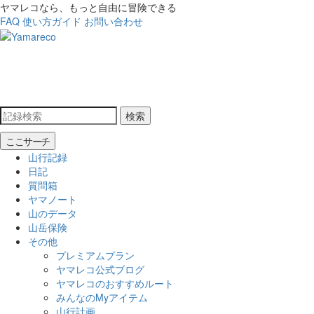
ヤマレコなら、もっと自由に冒険できる
FAQ
使い方ガイド
お問い合わせ
検索
ここサーチ
山行記録
日記
質問箱
ヤマノート
山のデータ
山岳保険
その他
プレミアムプラン
ヤマレコ公式ブログ
ヤマレコのおすすめルート
みんなのMyアイテム
山行計画