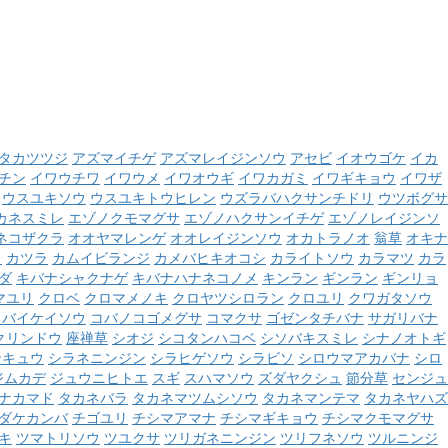
タカツツジ
アズマイチゲ
アズマレイジンソウ
アセビ
イオウゴケ
イカ
チン
イワウチワ
イワウメ
イワオウギ
イワカガミ
イワギキョウ
イワザ
ウスユキソウ
ウスユキトウヒレン
ウズラバハクサンチドリ
ウツボグサ
カネスミレ
エゾノクモマグサ
エゾノハクサンイチゲ
エゾノレイジンソ
ネコザクラ
オオヤマレンゲ
オオレイジンソウ
オカトラノオ
翁草
オキナ
ウ
カツラ
カムイビランジ
カメバヒキオコシ
カライトソウ
カラマツ
カラ
ダ
キバナシャクナゲ
キバナハナネコノメ
キンラン
ギンラン
ギンリョ
マユリ
クロベ
クロマメノキ
クロヤツシロラン
クロユリ
クワガタソウ
コバイケイソウ
コバノコゴメグサ
コマクサ
ゴゼンタチバナ
サガリバナ
クリンドウ
座禅草
シオジ
シコタンハコベ
シソバキスミレ
シナノオトギ
ンキュウ
シラネニンジン
シラヒゲソウ
シラビソ
シロウマアカバナ
シロ
ジムカデ
ジュウニヒトエ
スギ
スハマソウ
ズダヤクシュ
節分草
センジュ
ナカマド
タカネバラ
タカネマツムシソウ
タカネマンテマ
タカネヤハズ
ダケカンバ
チゴユリ
チシマアマナ
チシマギキョウ
チシマクモマグサ
キ
ツマトリソウ
ツユクサ
ツリガネニンジン
ツリフネソウ
ツルニンジ