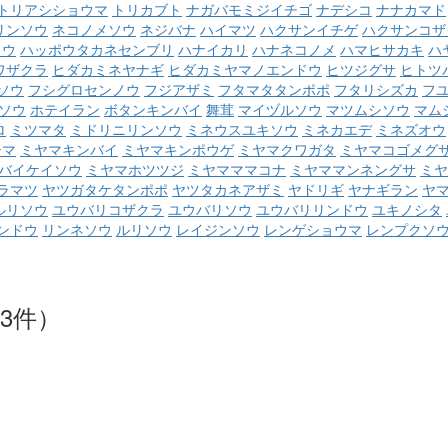
トリアシショウマ
トリカブト
ナガバモミジイチゴ
ナデシコ
ナナカマド
リンソウ
ネコノメソウ
ネジバナ
ハイマツ
ハクサンイチゲ
ハクサンコザ
ソウ
ハッポウタカネセンブリ
ハナイカリ
ハナネコノメ
ハマヒサカキ
ハ
ワザクラ
ヒダカミネヤナギ
ヒダカミヤマノエンドウ
ヒツジグサ
ヒトツ
ソウ
フシグロセンノウ
フジアザミ
フタマタタンポポ
フタリシズカ
フ
ソウ
ホテイラン
ボタンキンバイ
舞茸
マイヅルソウ
マツムシソウ
マム
ロ
ミツマタ
ミドリニリンソウ
ミネウスユキソウ
ミネカエデ
ミネズオウ
シマ
ミヤマキンバイ
ミヤマキンポウゲ
ミヤマクワガタ
ミヤマコゴメグ
バイケイソウ
ミヤマホツツジ
ミヤマママコナ
ミヤママンネングサ
ミヤ
ラマツ
ヤツガタケタンポポ
ヤツタカネアザミ
ヤドリギ
ヤナギラン
ヤ
ルリソウ
ユウバリコザクラ
ユウバリソウ
ユウバリリンドウ
ユキノシタ
ンドウ
リンネソウ
ルリソウ
レイジンソウ
レンゲショウマ
レンプクソ
3件）