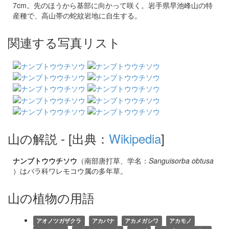
7cm。先のほうから基部に向かって咲く。岩手県早池峰山の特
産種で、高山帯の蛇紋岩地に自生する。
関連する写真リスト
山の解説
- [出典：
Wikipedia
]
ナンブトウウチソウ
（南部唐打草、学名：
Sanguisorba obtusa
）はバラ科ワレモコウ属の多年草。
山の植物の用語
アオノツガザクラ
アカバナ
アカメガシワ
アカモノ