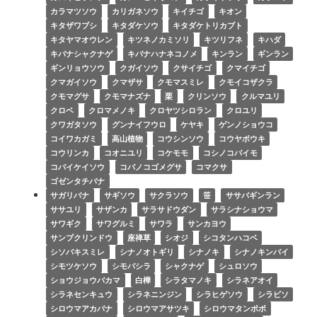
カラマツソウ
カリガネソウ
キイチゴ
キオン
キタザワブシ
キタダケソウ
キタダケトリカブト
キタヤマオウレン
キツネノカミソリ
キツリフネ
キハダ
キバナシャクナゲ
キバナハナネコノメ
キンラン
ギンラン
ギンリョウソウ
クガイソウ
クサイチゴ
クマイチゴ
クマガイソウ
クマザサ
クモマスミレ
クモイコザクラ
クモマグサ
クモマナズナ
栗
クリンソウ
クルマユリ
クロベ
クロマメノキ
クロヤツシロラン
クロユリ
クワガタソウ
グンナイフウロ
ケヤキ
ゲンノショウコ
コイワカガミ
高山植物
コウシンソウ
コウヤボウキ
コウリンカ
コオニユリ
コケモモ
コシノコバイモ
コバイケイソウ
コバノコゴメグサ
コマクサ
ゴゼンタチバナ
サガリバナ
サギソウ
サクラソウ
笹
ササバギンラン
ササユリ
サザンカ
サラサドウダン
サラシナショウマ
サワギク
サワグルミ
サワラ
サンカヨウ
サンプクリンドウ
座禅草
シオジ
シコタンハコベ
シソバキスミレ
シナノオトギリ
シナノキ
シナノキンバイ
シモツケソウ
シモバシラ
シャクナゲ
シュロソウ
ショウジョウバカマ
白樺
シラタマノキ
シラネアオイ
シラネセンキュウ
シラネニンジン
シラヒゲソウ
シラビソ
シロウマアカバナ
シロウマアサツキ
シロウマタンポポ