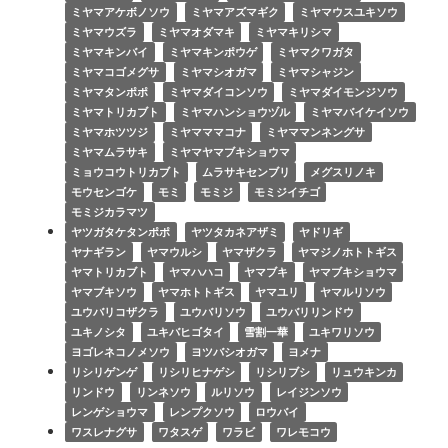
ミヤマアケボノソウ
ミヤマアズマギク
ミヤマウスユキソウ
ミヤマウズラ
ミヤマオダマキ
ミヤマキリシマ
ミヤマキンバイ
ミヤマキンポウゲ
ミヤマクワガタ
ミヤマコゴメグサ
ミヤマシオガマ
ミヤマシャジン
ミヤマタンポポ
ミヤマダイコンソウ
ミヤマダイモンジソウ
ミヤマトリカブト
ミヤマハンショウヅル
ミヤマバイケイソウ
ミヤマホツツジ
ミヤマママコナ
ミヤママンネングサ
ミヤマムラサキ
ミヤマヤマブキショウマ
ミョウコウトリカブト
ムラサキセンブリ
メグスリノキ
モウセンゴケ
モミ
モミジ
モミジイチゴ
モミジカラマツ
ヤツガタケタンポポ
ヤツタカネアザミ
ヤドリギ
ヤナギラン
ヤマウルシ
ヤマザクラ
ヤマジノホトトギス
ヤマトリカブト
ヤマハハコ
ヤマブキ
ヤマブキショウマ
ヤマブキソウ
ヤマホトトギス
ヤマユリ
ヤマルリソウ
ユウバリコザクラ
ユウバリソウ
ユウバリリンドウ
ユキノシタ
ユキバヒゴタイ
雪割一華
ユキワリソウ
ヨゴレネコノメソウ
ヨツバシオガマ
ヨメナ
リシリゲンゲ
リシリヒナゲシ
リシリブシ
リュウキンカ
リンドウ
リンネソウ
ルリソウ
レイジンソウ
レンゲショウマ
レンプクソウ
ロウバイ
ワスレナグサ
ワタスゲ
ワラビ
ワレモコウ