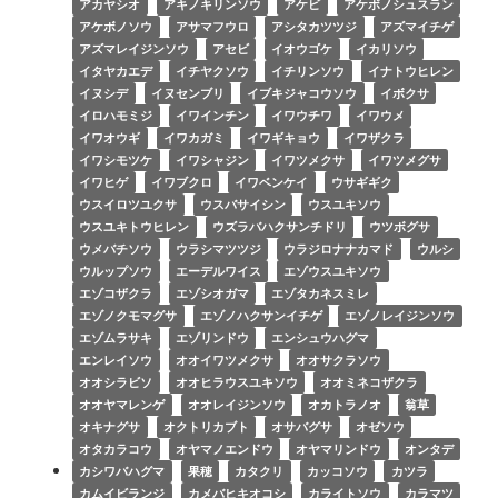
アカヤシオ
アキノキリンソウ
アケビ
アケボノシュスラン
アケボノソウ
アサマフウロ
アシタカツツジ
アズマイチゲ
アズマレイジンソウ
アセビ
イオウゴケ
イカリソウ
イタヤカエデ
イチヤクソウ
イチリンソウ
イナトウヒレン
イヌシデ
イヌセンブリ
イブキジャコウソウ
イボクサ
イロハモミジ
イワインチン
イワウチワ
イワウメ
イワオウギ
イワカガミ
イワギキョウ
イワザクラ
イワシモツケ
イワシャジン
イワツメクサ
イワツメグサ
イワヒゲ
イワブクロ
イワベンケイ
ウサギギク
ウスイロツユクサ
ウスバサイシン
ウスユキソウ
ウスユキトウヒレン
ウズラバハクサンチドリ
ウツボグサ
ウメバチソウ
ウラシマツツジ
ウラジロナナカマド
ウルシ
ウルップソウ
エーデルワイス
エゾウスユキソウ
エゾコザクラ
エゾシオガマ
エゾタカネスミレ
エゾノクモマグサ
エゾノハクサンイチゲ
エゾノレイジンソウ
エゾムラサキ
エゾリンドウ
エンシュウハグマ
エンレイソウ
オオイワツメクサ
オオサクラソウ
オオシラビソ
オオヒラウスユキソウ
オオミネコザクラ
オオヤマレンゲ
オオレイジンソウ
オカトラノオ
翁草
オキナグサ
オクトリカブト
オサバグサ
オゼソウ
オタカラコウ
オヤマノエンドウ
オヤマリンドウ
オンタデ
カシワバハグマ
果穂
カタクリ
カッコソウ
カツラ
カムイビランジ
カメバヒキオコシ
カライトソウ
カラマツ