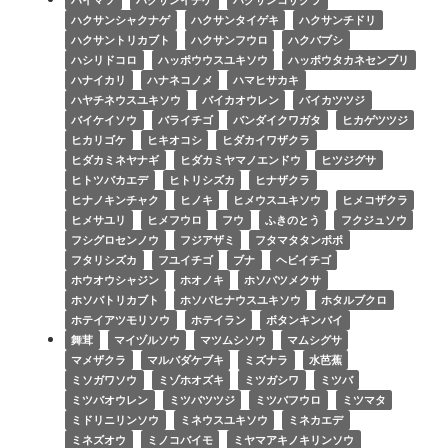
ハクサンシャクナゲ
ハクサンタイゲキ
ハクサンチドリ
ハクサントリカブト
ハクサンフウロ
ハクバブシ
ハシリドコロ
ハッポウウスユキソウ
ハッポウタカネセンブリ
ハナイカリ
ハナネコノメ
ハマヒサカキ
ハヤチネウスユキソウ
バイカオウレン
バイカツツジ
バイケイソウ
バライチゴ
バンダイクワガタ
ヒカゲツツジ
ヒカリゴケ
ヒキオコシ
ヒダカイワザクラ
ヒダカミネヤナギ
ヒダカミヤマノエンドウ
ヒツジグサ
ヒトツバカエデ
ヒトリシズカ
ヒナザクラ
ヒナノキンチャク
ヒノキ
ヒメウスユキソウ
ヒメコザクラ
ヒメサユリ
ヒメフウロ
フウ
ふきのとう
フクジュソウ
フシグロセンノウ
フジアザミ
フタマタタンポポ
フタリシズカ
フユイチゴ
ブナ
ヘビイチゴ
ホウオウシャジン
ホオノキ
ホソバツメクサ
ホソバトリカブト
ホソバヒナウスユキソウ
ホタルブクロ
ホテイアツモリソウ
ホテイラン
ボタンキンバイ
舞茸
マイヅルソウ
マツムシソウ
マムシグサ
マメザクラ
マルバダケブキ
ミズナラ
水芭蕉
ミソガワソウ
ミゾホオズキ
ミツガシワ
ミツバ
ミツバオウレン
ミツバツツジ
ミツバフウロ
ミツマタ
ミドリニリンソウ
ミネウスユキソウ
ミネカエデ
ミネズオウ
ミノコバイモ
ミヤマアキノキリンソウ