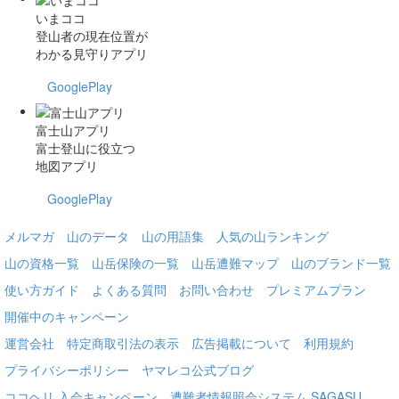
いまココ
登山者の現在位置が
わかる見守りアプリ
GooglePlay
富士山アプリ
富士登山に役立つ
地図アプリ
GooglePlay
メルマガ
山のデータ
山の用語集
人気の山ランキング
山の資格一覧
山岳保険の一覧
山岳遭難マップ
山のブランド一覧
使い方ガイド
よくある質問
お問い合わせ
プレミアムプラン
開催中のキャンペーン
運営会社
特定商取引法の表示
広告掲載について
利用規約
プライバシーポリシー
ヤマレコ公式ブログ
ココヘリ 入会キャンペーン
遭難者情報照会システム SAGASU