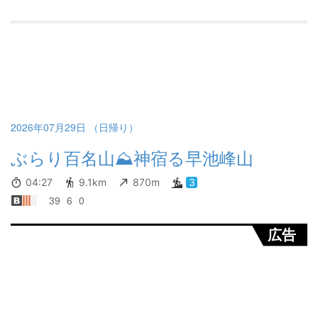
2026年07月29日 （日帰り）
ぶらり百名山⛰️神宿る早池峰山
04:27
9.1km
870m
3
39
6
0
広告