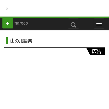
×
M
e
n
u
山の用語集
広告