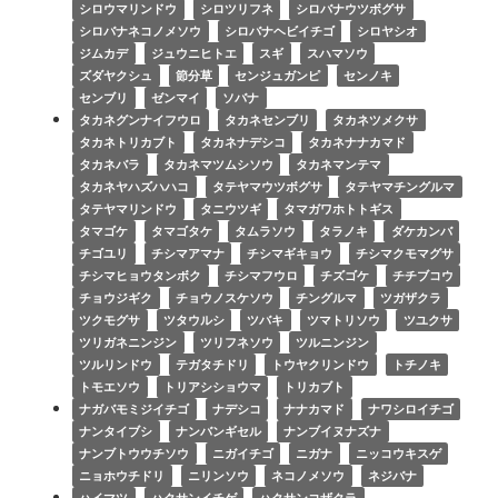
シロウマリンドウ
シロツリフネ
シロバナウツボグサ
シロバナネコノメソウ
シロバナヘビイチゴ
シロヤシオ
ジムカデ
ジュウニヒトエ
スギ
スハマソウ
ズダヤクシュ
節分草
センジュガンピ
センノキ
センブリ
ゼンマイ
ソバナ
タカネグンナイフウロ
タカネセンブリ
タカネツメクサ
タカネトリカブト
タカネナデシコ
タカネナナカマド
タカネバラ
タカネマツムシソウ
タカネマンテマ
タカネヤハズハハコ
タテヤマウツボグサ
タテヤマチングルマ
タテヤマリンドウ
タニウツギ
タマガワホトトギス
タマゴケ
タマゴタケ
タムラソウ
タラノキ
ダケカンバ
チゴユリ
チシマアマナ
チシマギキョウ
チシマクモマグサ
チシマヒョウタンボク
チシマフウロ
チズゴケ
チチブコウ
チョウジギク
チョウノスケソウ
チングルマ
ツガザクラ
ツクモグサ
ツタウルシ
ツバキ
ツマトリソウ
ツユクサ
ツリガネニンジン
ツリフネソウ
ツルニンジン
ツルリンドウ
テガタチドリ
トウヤクリンドウ
トチノキ
トモエソウ
トリアシショウマ
トリカブト
ナガバモミジイチゴ
ナデシコ
ナナカマド
ナワシロイチゴ
ナンタイブシ
ナンバンギセル
ナンブイヌナズナ
ナンブトウウチソウ
ニガイチゴ
ニガナ
ニッコウキスゲ
ニョホウチドリ
ニリンソウ
ネコノメソウ
ネジバナ
ハイマツ
ハクサンイチゲ
ハクサンコザクラ